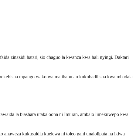
da zinazidi hatari, sio chaguo la kwanza kwa hali nyingi. Daktari
 kurekebisha mpango wako wa matibabu au kukubadilisha kwa mbadala
la kawaida la biashara utakaloona ni Imuran, ambalo limekuwepo kwa
o anaweza kukusaidia kuelewa ni toleo gani unalolipata na ikiwa