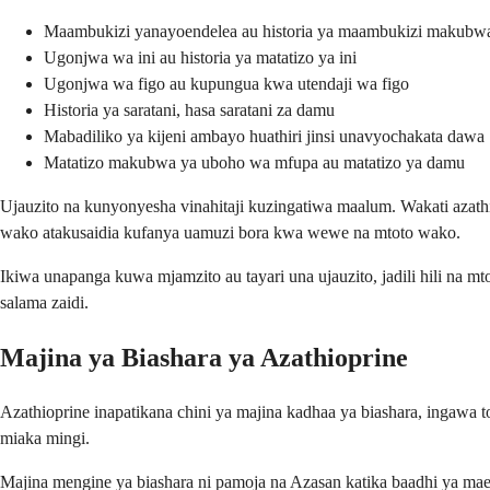
Maambukizi yanayoendelea au historia ya maambukizi makubwa
Ugonjwa wa ini au historia ya matatizo ya ini
Ugonjwa wa figo au kupungua kwa utendaji wa figo
Historia ya saratani, hasa saratani za damu
Mabadiliko ya kijeni ambayo huathiri jinsi unavyochakata dawa
Matatizo makubwa ya uboho wa mfupa au matatizo ya damu
Ujauzito na kunyonyesha vinahitaji kuzingatiwa maalum. Wakati azathi
wako atakusaidia kufanya uamuzi bora kwa wewe na mtoto wako.
Ikiwa unapanga kuwa mjamzito au tayari una ujauzito, jadili hili 
salama zaidi.
Majina ya Biashara ya Azathioprine
Azathioprine inapatikana chini ya majina kadhaa ya biashara, ingawa t
miaka mingi.
Majina mengine ya biashara ni pamoja na Azasan katika baadhi ya mae