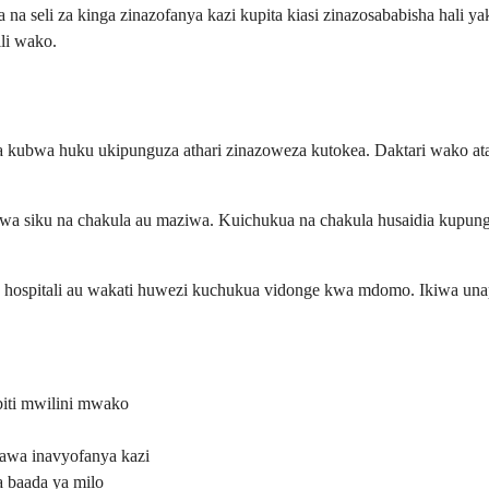
na seli za kinga zinazofanya kazi kupita kiasi zinazosababisha hali y
ili wako.
da kubwa huku ukipunguza athari zinazoweza kutokea. Daktari wako at
wa siku na chakula au maziwa. Kuichukua na chakula husaidia kupu
hospitali au wakati huwezi kuchukua vidonge kwa mdomo. Ikiwa unapok
biti mwilini mwako
dawa inavyofanya kazi
a baada ya milo