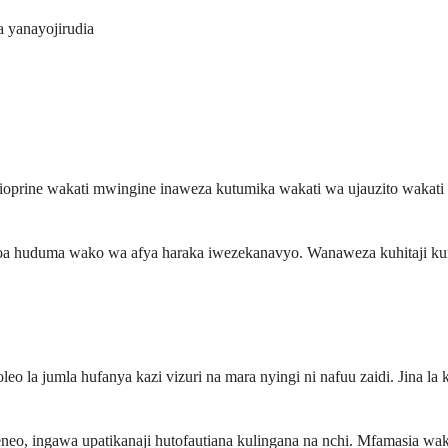
 yanayojirudia
oprine wakati mwingine inaweza kutumika wakati wa ujauzito wakati fai
na mtoa huduma wako wa afya haraka iwezekanavyo. Wanaweza kuhitaji
oleo la jumla hufanya kazi vizuri na mara nyingi ni nafuu zaidi. Jina 
neo, ingawa upatikanaji hutofautiana kulingana na nchi. Mfamasia wak