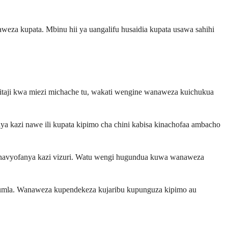
naweza kupata. Mbinu hii ya uangalifu husaidia kupata usawa sahihi
ihitaji kwa miezi michache tu, wakati wengine wanaweza kuichukua
ya kazi nawe ili kupata kipimo cha chini kabisa kinachofaa ambacho
yanavyofanya kazi vizuri. Watu wengi hugundua kuwa wanaweza
 ujumla. Wanaweza kupendekeza kujaribu kupunguza kipimo au