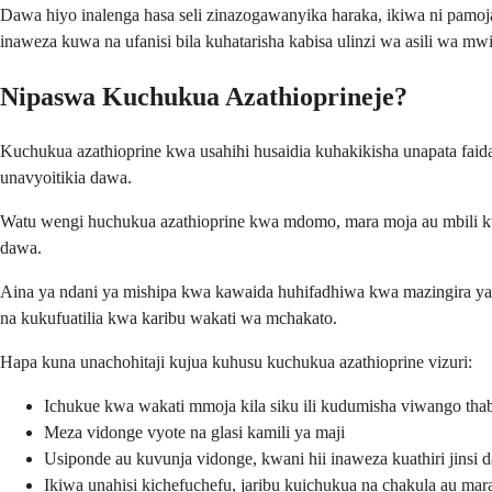
Dawa hiyo inalenga hasa seli zinazogawanyika haraka, ikiwa ni pamoja 
inaweza kuwa na ufanisi bila kuhatarisha kabisa ulinzi wa asili wa mw
Nipaswa Kuchukua Azathioprineje?
Kuchukua azathioprine kwa usahihi husaidia kuhakikisha unapata fai
unavyoitikia dawa.
Watu wengi huchukua azathioprine kwa mdomo, mara moja au mbili k
dawa.
Aina ya ndani ya mishipa kwa kawaida huhifadhiwa kwa mazingira ya 
na kukufuatilia kwa karibu wakati wa mchakato.
Hapa kuna unachohitaji kujua kuhusu kuchukua azathioprine vizuri:
Ichukue kwa wakati mmoja kila siku ili kudumisha viwango tha
Meza vidonge vyote na glasi kamili ya maji
Usiponde au kuvunja vidonge, kwani hii inaweza kuathiri jinsi 
Ikiwa unahisi kichefuchefu, jaribu kuichukua na chakula au mar