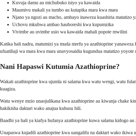
Kuvuja damu au michubuko isiyo ya kawaida
Maumivu makali ya tumbo au kutapika mara kwa mara
Njano ya ngozi au macho, ambayo inaweza kuashiria matatizo ya
Uchovu mkubwa ambao hauboreshi kwa kupumzika
Vivimbe au uvimbe usio wa kawaida mahali popote mwilini
Katika hali nadra, matumizi ya muda mrefu ya azathioprine yanaweza ku
ufuatiliaji wa mara kwa mara unavyosaidia kugundua matatizo yoyote
Nani Hapaswi Kutumia Azathioprine?
Wakati azathioprine kwa ujumla ni salama kwa watu wengi, watu fulan
kuagiza.
Watu wenye mzio unaojulikana kwa azathioprine au kiwanja chake kin
hakikisha daktari wako anajua kuhusu hili.
Baadhi ya hali ya kiafya hufanya azathioprine kuwa salama kidogo au zin
Unapaswa kujadili azathioprine kwa uangalifu na daktari wako ikiwa 