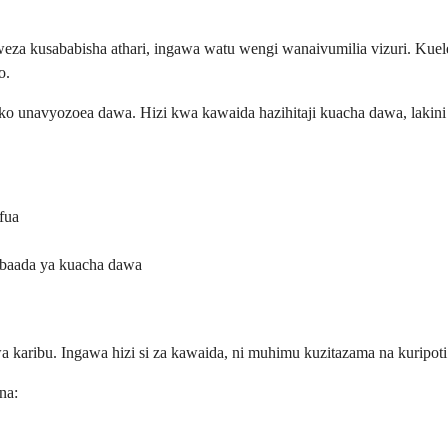
a kusababisha athari, ingawa watu wengi wanaivumilia vizuri. Kuelewa
o.
ko unavyozoea dawa. Hizi kwa kawaida hazihitaji kuacha dawa, lakin
fua
baada ya kuacha dawa
 wa karibu. Ingawa hizi si za kawaida, ni muhimu kuzitazama na kuripo
na: