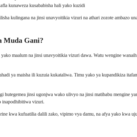
hafla kunaweza kusababisha hali yako kuzidi
isha kulingana na jinsi unavyoitikia vizuri na athari zozote ambazo u
wa Muda Gani?
li yako maalum na jinsi unavyoitikia vizuri dawa. Watu wengine wana
di ya maisha ili kuzuia kukataliwa. Timu yako ya kupandikiza itafan
ngi hutegemea jinsi ugonjwa wako ulivyo na jinsi matibabu mengine 
 inapodhibitiwa vizuri.
prine kwa kufuatilia dalili zako, vipimo vya damu, na afya yako kwa