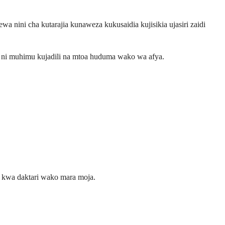
 nini cha kutarajia kunaweza kukusaidia kujisikia ujasiri zaidi
i ni muhimu kujadili na mtoa huduma wako wa afya.
ti kwa daktari wako mara moja.