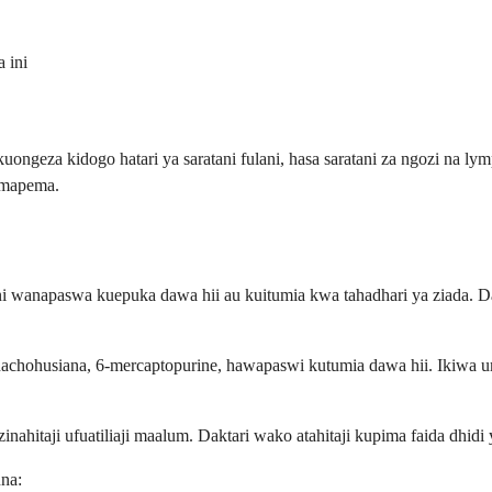
 ini
ongeza kidogo hatari ya saratani fulani, hasa saratani za ngozi na lym
 mapema.
i wanapaswa kuepuka dawa hii au kuitumia kwa tahadhari ya ziada. Dak
achohusiana, 6-mercaptopurine, hawapaswi kutumia dawa hii. Ikiwa u
ahitaji ufuatiliaji maalum. Daktari wako atahitaji kupima faida dhidi ya
una: