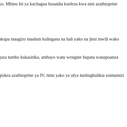
ako. Mbinu hii ya kuchagua husaidia kueleza kwa nini azathioprine
akupa maagizo maalum kulingana na hali yako na jinsi mwili wako
nguza tumbo kukasirika, ambayo watu wengine hupata wanapoanza
ea azathioprine ya IV, timu yako ya afya itashughulikia usimamizi