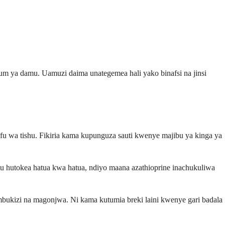
alum ya damu. Uamuzi daima unategemea hali yako binafsi na jinsi
fu wa tishu. Fikiria kama kupunguza sauti kwenye majibu ya kinga ya
u hutokea hatua kwa hatua, ndiyo maana azathioprine inachukuliwa
ukizi na magonjwa. Ni kama kutumia breki laini kwenye gari badala