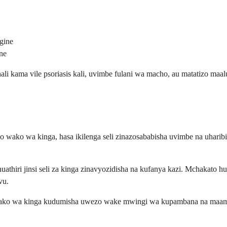
gine
une
hali kama vile psoriasis kali, uvimbe fulani wa macho, au matatizo ma
wako wa kinga, hasa ikilenga seli zinazosababisha uvimbe na uharibi
iri jinsi seli za kinga zinavyozidisha na kufanya kazi. Mchakato hu
vu.
o wako wa kinga kudumisha uwezo wake mwingi wa kupambana na maamb