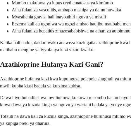
Mambo makubwa ya lupus erythematosus ya kimfumo
Aina fulani za vasculitis, ambapo mishipa ya damu huwaka
Myasthenia gravis, hali inayoathiri nguvu ya misuli
Eczema kali au ugonjwa wa ngozi ambao haujibu matibabu men
Aina fulani za hepatitis zinazosababishwa na athari za autoimm
Katika hali nadra, daktari wako anaweza kuzingatia azathioprine kwa 
matibabu mengine yalivyofanya kazi vizuri kwako.
Azathioprine Hufanya Kazi Gani?
Azathioprine hufanya kazi kwa kupunguza polepole shughuli ya mfumo 
mwili kupita kiasi badala ya kuizima kabisa.
Dawa hiyo hubadilishwa mwilini mwako kuwa misombo hai ambayo huath
kuwa dawa ya kuzuia kinga ya nguvu ya wastani badala ya yenye ngu
Tofauti na dawa kali za kuzuia kinga, azathioprine huruhusu mfum
ya kupiga breki ya dharura.