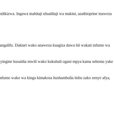
izwa. Ingawa inahitaji ufuatiliaji wa makini, azathioprine inaweza
ngalifu. Daktari wako anaweza kuagiza dawa hii wakati mfumo wa
 nyingine kusaidia mwili wako kukubali ogani mpya kama sehemu yake
 mfumo wako wa kinga kimakosa hushambulia tishu zako zenye afya,