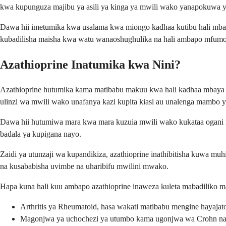
kwa kupunguza majibu ya asili ya kinga ya mwili wako yanapokuwa ya
Dawa hii imetumika kwa usalama kwa miongo kadhaa kutibu hali mbalim
kubadilisha maisha kwa watu wanaoshughulika na hali ambapo mfumo 
Azathioprine Inatumika kwa Nini?
Azathioprine hutumika kama matibabu makuu kwa hali kadhaa mbaya 
ulinzi wa mwili wako unafanya kazi kupita kiasi au unalenga mambo ya
Dawa hii hutumiwa mara kwa mara kuzuia mwili wako kukataa ogani il
badala ya kupigana nayo.
Zaidi ya utunzaji wa kupandikiza, azathioprine inathibitisha kuwa 
na kusababisha uvimbe na uharibifu mwilini mwako.
Hapa kuna hali kuu ambapo azathioprine inaweza kuleta mabadiliko m
Arthritis ya Rheumatoid, hasa wakati matibabu mengine hayaja
Magonjwa ya uchochezi ya utumbo kama ugonjwa wa Crohn na k