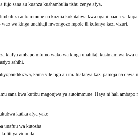
 fujo sana au kuanza kushambulia tishu zenye afya.
bali za autoimmune na kuzuia kukataliwa kwa ogani baada ya kupandik
wao wa kinga unahitaji mwongozo mpole ili kufanya kazi vizuri.
za kiafya ambapo mfumo wako wa kinga unahitaji kusimamiwa kwa ua
siyo sahihi.
iyopandikizwa, kama vile figo au ini. Inafanya kazi pamoja na dawa
muhimu sana kwa kutibu magonjwa ya autoimmune. Haya ni hali ambapo
akubwa katika afya yako:
toa unafuu wa kutosha
oliti ya vidonda