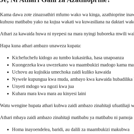
Kama dawa zote zinazoathiri mfumo wako wa kinga, azathioprine inawez
kuhusu matibabu yako na kujua wakati wa kuwasiliana na daktari wak
Athari za kawaida huwa ni nyepesi na mara nyingi huboreka mwili wa
Hapa kuna athari ambazo unaweza kupata:
Kichefuchefu kidogo au tumbo kukasirika, hasa unapoanza
Kuongezeka kwa uwezekano wa maambukizi madogo kama ma
Uchovu au kujisikia umechoka zaidi kuliko kawaida
Nywele kupungua kwa muda, ambayo kwa kawaida hubadilika 
Unyeti mdogo wa ngozi kwa jua
Kuhara mara kwa mara au kinyesi laini
Watu wengine hupata athari kubwa zaidi ambazo zinahitaji ufuatiliaji
Athari mbaya zaidi ambazo zinahitaji matibabu ya matibabu ni pamoja 
Homa inayoendelea, baridi, au dalili za maambukizi makubwa