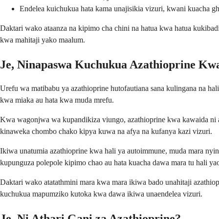
Endelea kuichukua hata kama unajisikia vizuri, kwani kuacha g
Daktari wako ataanza na kipimo cha chini na hatua kwa hatua kukibadil
kwa mahitaji yako maalum.
Je, Ninapaswa Kuchukua Azathioprine K
Urefu wa matibabu ya azathioprine hutofautiana sana kulingana na ha
kwa miaka au hata kwa muda mrefu.
Kwa wagonjwa wa kupandikiza viungo, azathioprine kwa kawaida ni aha
kinaweka chombo chako kipya kuwa na afya na kufanya kazi vizuri.
Ikiwa unatumia azathioprine kwa hali ya autoimmune, muda mara nyi
kupunguza polepole kipimo chao au hata kuacha dawa mara tu hali yao
Daktari wako atatathmini mara kwa mara ikiwa bado unahitaji azathio
kuchukua mapumziko kutoka kwa dawa ikiwa unaendelea vizuri.
Je, Ni Athari Gani za Azathioprine?