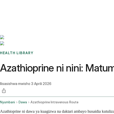
Benchmarks
Stories
FAQ
Sign up / Log in
HEALTH LIBRARY
Azathioprine ni nini: Matum
Ilisasishwa mwisho
3 Aprili 2026
Nyumbani
Dawa
Azathioprine Intravenous Route
Azathioprine ni dawa ya kuagizwa na daktari ambayo husaidia kutuliz