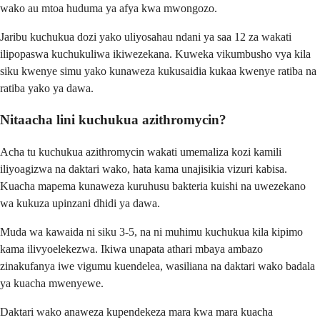
wako au mtoa huduma ya afya kwa mwongozo.
Jaribu kuchukua dozi yako uliyosahau ndani ya saa 12 za wakati
ilipopaswa kuchukuliwa ikiwezekana. Kuweka vikumbusho vya kila
siku kwenye simu yako kunaweza kukusaidia kukaa kwenye ratiba na
ratiba yako ya dawa.
Nitaacha lini kuchukua azithromycin?
Acha tu kuchukua azithromycin wakati umemaliza kozi kamili
iliyoagizwa na daktari wako, hata kama unajisikia vizuri kabisa.
Kuacha mapema kunaweza kuruhusu bakteria kuishi na uwezekano
wa kukuza upinzani dhidi ya dawa.
Muda wa kawaida ni siku 3-5, na ni muhimu kuchukua kila kipimo
kama ilivyoelekezwa. Ikiwa unapata athari mbaya ambazo
zinakufanya iwe vigumu kuendelea, wasiliana na daktari wako badala
ya kuacha mwenyewe.
Daktari wako anaweza kupendekeza mara kwa mara kuacha