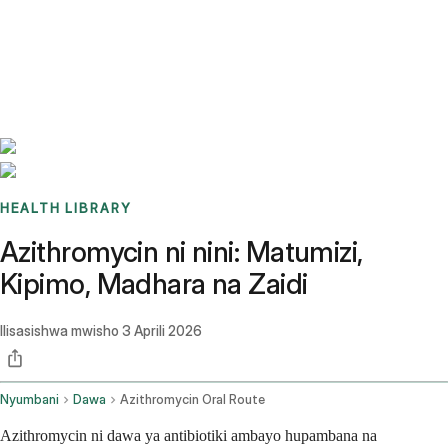
Benchmarks
Stories
FAQ
Sign up / Log in
HEALTH LIBRARY
Azithromycin ni nini: Matumizi,
Kipimo, Madhara na Zaidi
Ilisasishwa mwisho
3 Aprili 2026
Nyumbani
Dawa
Azithromycin Oral Route
Azithromycin ni dawa ya antibiotiki ambayo hupambana na