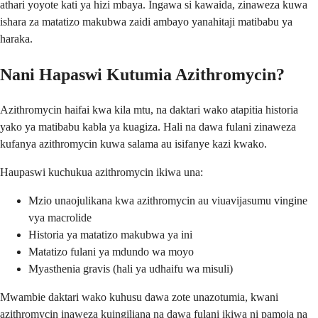
athari yoyote kati ya hizi mbaya. Ingawa si kawaida, zinaweza kuwa
ishara za matatizo makubwa zaidi ambayo yanahitaji matibabu ya
haraka.
Nani Hapaswi Kutumia Azithromycin?
Azithromycin haifai kwa kila mtu, na daktari wako atapitia historia
yako ya matibabu kabla ya kuagiza. Hali na dawa fulani zinaweza
kufanya azithromycin kuwa salama au isifanye kazi kwako.
Haupaswi kuchukua azithromycin ikiwa una:
Mzio unaojulikana kwa azithromycin au viuavijasumu vingine
vya macrolide
Historia ya matatizo makubwa ya ini
Matatizo fulani ya mdundo wa moyo
Myasthenia gravis (hali ya udhaifu wa misuli)
Mwambie daktari wako kuhusu dawa zote unazotumia, kwani
azithromycin inaweza kuingiliana na dawa fulani ikiwa ni pamoja na