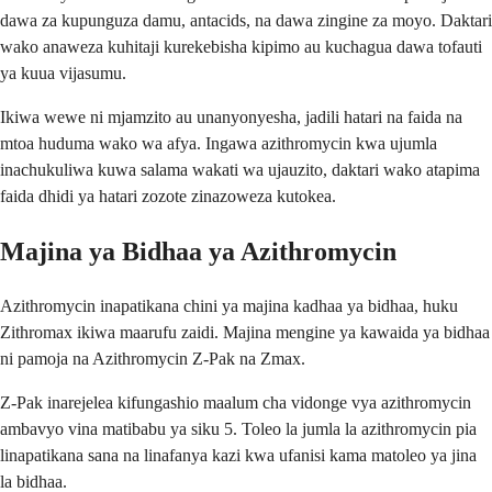
dawa za kupunguza damu, antacids, na dawa zingine za moyo. Daktari
wako anaweza kuhitaji kurekebisha kipimo au kuchagua dawa tofauti
ya kuua vijasumu.
Ikiwa wewe ni mjamzito au unanyonyesha, jadili hatari na faida na
mtoa huduma wako wa afya. Ingawa azithromycin kwa ujumla
inachukuliwa kuwa salama wakati wa ujauzito, daktari wako atapima
faida dhidi ya hatari zozote zinazoweza kutokea.
Majina ya Bidhaa ya Azithromycin
Azithromycin inapatikana chini ya majina kadhaa ya bidhaa, huku
Zithromax ikiwa maarufu zaidi. Majina mengine ya kawaida ya bidhaa
ni pamoja na Azithromycin Z-Pak na Zmax.
Z-Pak inarejelea kifungashio maalum cha vidonge vya azithromycin
ambavyo vina matibabu ya siku 5. Toleo la jumla la azithromycin pia
linapatikana sana na linafanya kazi kwa ufanisi kama matoleo ya jina
la bidhaa.