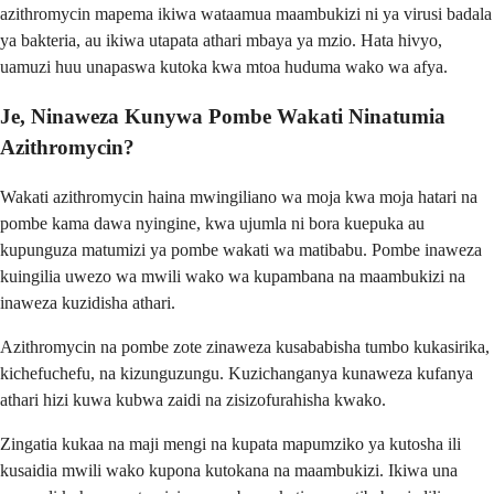
azithromycin mapema ikiwa wataamua maambukizi ni ya virusi badala
ya bakteria, au ikiwa utapata athari mbaya ya mzio. Hata hivyo,
uamuzi huu unapaswa kutoka kwa mtoa huduma wako wa afya.
Je, Ninaweza Kunywa Pombe Wakati Ninatumia
Azithromycin?
Wakati azithromycin haina mwingiliano wa moja kwa moja hatari na
pombe kama dawa nyingine, kwa ujumla ni bora kuepuka au
kupunguza matumizi ya pombe wakati wa matibabu. Pombe inaweza
kuingilia uwezo wa mwili wako wa kupambana na maambukizi na
inaweza kuzidisha athari.
Azithromycin na pombe zote zinaweza kusababisha tumbo kukasirika,
kichefuchefu, na kizunguzungu. Kuzichanganya kunaweza kufanya
athari hizi kuwa kubwa zaidi na zisizofurahisha kwako.
Zingatia kukaa na maji mengi na kupata mapumziko ya kutosha ili
kusaidia mwili wako kupona kutokana na maambukizi. Ikiwa una