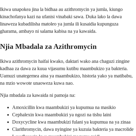
Ikiwa unapokea jina la bidhaa au azithromycin ya jumla, kiungo
kinachofanya kazi na ufanisi vinabaki sawa. Duka lako la dawa
linaweza kubadilisha matoleo ya jumla ili kusaidia kupunguza
gharama, ambayo ni salama kabisa na ya kawaida.
Njia Mbadala za Azithromycin
Ikiwa azithromycin haifai kwako, daktari wako ana chaguzi zingine
kadhaa za dawa za kuua vijasumu kutibu maambukizo ya bakteria.
Uamuzi unategemea aina ya maambukizo, historia yako ya matibabu,
na mzio wowote unaoweza kuwa nao.
Njia mbadala za kawaida ni pamoja na:
Amoxicillin kwa maambukizi ya kupumua na masikio
Cephalexin kwa maambukizi ya ngozi na tishu laini
Doxycycline kwa maambukizi fulani ya kupumua na ya zinaa
Clarithromycin, dawa nyingine ya kuzuia bakteria ya macrolide