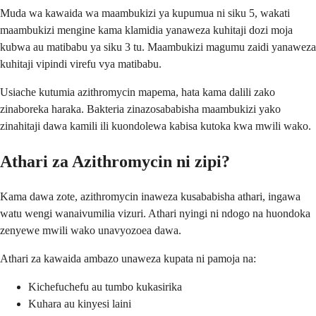
Muda wa kawaida wa maambukizi ya kupumua ni siku 5, wakati
maambukizi mengine kama klamidia yanaweza kuhitaji dozi moja
kubwa au matibabu ya siku 3 tu. Maambukizi magumu zaidi yanaweza
kuhitaji vipindi virefu vya matibabu.
Usiache kutumia azithromycin mapema, hata kama dalili zako
zinaboreka haraka. Bakteria zinazosababisha maambukizi yako
zinahitaji dawa kamili ili kuondolewa kabisa kutoka kwa mwili wako.
Athari za Azithromycin ni zipi?
Kama dawa zote, azithromycin inaweza kusababisha athari, ingawa
watu wengi wanaivumilia vizuri. Athari nyingi ni ndogo na huondoka
zenyewe mwili wako unavyozoea dawa.
Athari za kawaida ambazo unaweza kupata ni pamoja na:
Kichefuchefu au tumbo kukasirika
Kuhara au kinyesi laini