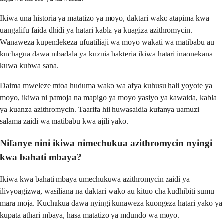
Ikiwa una historia ya matatizo ya moyo, daktari wako atapima kwa
uangalifu faida dhidi ya hatari kabla ya kuagiza azithromycin.
Wanaweza kupendekeza ufuatiliaji wa moyo wakati wa matibabu au
kuchagua dawa mbadala ya kuzuia bakteria ikiwa hatari inaonekana
kuwa kubwa sana.
Daima mweleze mtoa huduma wako wa afya kuhusu hali yoyote ya
moyo, ikiwa ni pamoja na mapigo ya moyo yasiyo ya kawaida, kabla
ya kuanza azithromycin. Taarifa hii huwasaidia kufanya uamuzi
salama zaidi wa matibabu kwa ajili yako.
Nifanye nini ikiwa nimechukua azithromycin nyingi
kwa bahati mbaya?
Ikiwa kwa bahati mbaya umechukuwa azithromycin zaidi ya
ilivyoagizwa, wasiliana na daktari wako au kituo cha kudhibiti sumu
mara moja. Kuchukua dawa nyingi kunaweza kuongeza hatari yako ya
kupata athari mbaya, hasa matatizo ya mdundo wa moyo.