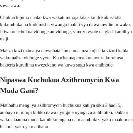
sawasawa.
Chukua kipimo chako kwa wakati mmoja kila siku ili kukusaidia
kukumbuka na kudumisha viwango thabiti vya dawa mwilini mwako.
Ikiwa unachukua vidonge au vidonge, vimeze vyote na glasi kamili ya
maji.
Maliza kozi nzima ya dawa hata kama unaanza kujisikia vizuri kabla
ya kumaliza vidonge vyote. Kuacha mapema kunaweza kuruhusu
bakteria kurudi na uwezekano wa kuwa sugu kwa antibiotic.
Nipaswa Kuchukua Azithromycin Kwa
Muda Gani?
Matibabu mengi ya azithromycin huchukua kati ya siku 3 hadi 5,
ambayo ni mfupi kuliko dawa nyingine nyingi za antibiotiki. Daktari
wako ataamua muda kamili kulingana na maambukizi yako maalum na
historia yako ya matibabu.