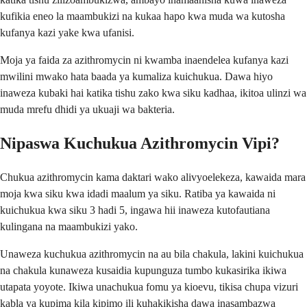
kufikia eneo la maambukizi na kukaa hapo kwa muda wa kutosha
kufanya kazi yake kwa ufanisi.
Moja ya faida za azithromycin ni kwamba inaendelea kufanya kazi
mwilini mwako hata baada ya kumaliza kuichukua. Dawa hiyo
inaweza kubaki hai katika tishu zako kwa siku kadhaa, ikitoa ulinzi wa
muda mrefu dhidi ya ukuaji wa bakteria.
Nipaswa Kuchukua Azithromycin Vipi?
Chukua azithromycin kama daktari wako alivyoelekeza, kawaida mara
moja kwa siku kwa idadi maalum ya siku. Ratiba ya kawaida ni
kuichukua kwa siku 3 hadi 5, ingawa hii inaweza kutofautiana
kulingana na maambukizi yako.
Unaweza kuchukua azithromycin na au bila chakula, lakini kuichukua
na chakula kunaweza kusaidia kupunguza tumbo kukasirika ikiwa
utapata yoyote. Ikiwa unachukua fomu ya kioevu, tikisa chupa vizuri
kabla ya kupima kila kipimo ili kuhakikisha dawa inasambazwa