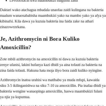
Levofloxacin kwa maambukizi magumu zaidi
Daktari wako atachagua mbadala unaofaa zaidi kulingana na bakteria
maalum wanaosababisha maambukizi yako na mambo yako ya afya ya
kibinafsi. Kila dawa ya kuzuia bakteria ina faida zake na athari
zinazowezekana.
Je, Azithromycin ni Bora Kuliko
Amoxicillin?
Zote mbili azithromycin na amoxicillin ni dawa za kuzuia bakteria
zenye ufanisi, lakini hufanya kazi dhidi ya aina tofauti za bakteria na
zina faida tofauti. Hakuna hata moja iliyo bora zaidi kuliko nyingine.
Azithromycin inatoa urahisi wa matibabu ya muda mfupi, kawaida
siku 3-5 ikilinganishwa na siku 7-10 za amoxicillin. Pia inafaa dhidi ya
bakteria wengine wanaopinga amoxicillin, haswa maambukizi fulani
ya njia ya kupumua.