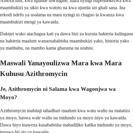
Amoxicillin, kwa upande mwingine, mara nyingi hupendekezwa kwa
maambukizi ya sikio kwa watoto na kwa ujumla sio ghali sana. Ina
rekodi ndefu ya usalama na mara nyingi ni chaguo la kwanza kwa
maambukizi mengi ya kawaida.
Daktari wako atachagua kati ya dawa hizi za kuzuia bakteria kulingana
na bakteria maalum wanaosababisha maambukizi yako, historia yako
ya matibabu, na mambo kama gharama na urahisi.
Maswali Yanayoulizwa Mara kwa Mara
Kuhusu Azithromycin
Je, Azithromycin ni Salama kwa Wagonjwa wa
Moyo?
Azithromycin inahitaji tahadhari maalum kwa watu walio na matatizo
ya moyo, haswa wale walio na midundo ya moyo isiyo ya kawaida.
Dawa hiyo inaweza kusababisha mabadiliko katika midundo ya moyo,
ingawa hii sio ya kawaida.