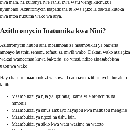
kwa mara, na kuifanya iwe rahisi kwa watu wengi kuchukua
nyumbani. Azithromycin inapatikana tu kwa agizo la daktari kutoka
kwa mtoa huduma wako wa afya.
Azithromycin Inatumika kwa Nini?
Azithromycin hutibu aina mbalimbali za maambukizi ya bakteria
ambayo huathiri sehemu tofauti za mwili wako. Daktari wako ataiagiza
wakati wameamua kuwa bakteria, sio virusi, ndizo zinasababisha
ugonjwa wako.
Haya hapa ni maambukizi ya kawaida ambayo azithromycin husaidia
kutibu:
Maambukizi ya njia ya upumuaji kama vile bronchitis na
nimonia
Maambukizi ya sinus ambayo hayajibu kwa matibabu mengine
Maambukizi ya ngozi na tishu laini
Maambukizi ya sikio kwa watu wazima na watoto