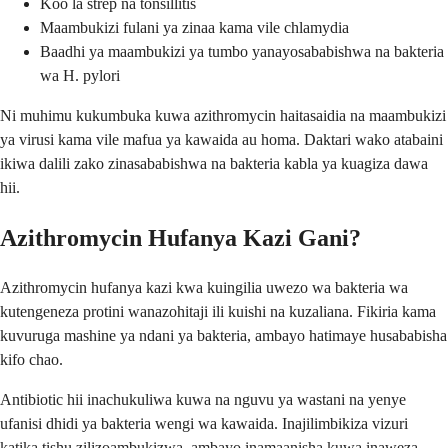
Koo la strep na tonsillitis
Maambukizi fulani ya zinaa kama vile chlamydia
Baadhi ya maambukizi ya tumbo yanayosababishwa na bakteria
wa H. pylori
Ni muhimu kukumbuka kuwa azithromycin haitasaidia na maambukizi
ya virusi kama vile mafua ya kawaida au homa. Daktari wako atabaini
ikiwa dalili zako zinasababishwa na bakteria kabla ya kuagiza dawa
hii.
Azithromycin Hufanya Kazi Gani?
Azithromycin hufanya kazi kwa kuingilia uwezo wa bakteria wa
kutengeneza protini wanazohitaji ili kuishi na kuzaliana. Fikiria kama
kuvuruga mashine ya ndani ya bakteria, ambayo hatimaye husababisha
kifo chao.
Antibiotic hii inachukuliwa kuwa na nguvu ya wastani na yenye
ufanisi dhidi ya bakteria wengi wa kawaida. Inajilimbikiza vizuri
katika tishu zilizoambukizwa, ambayo inamaanisha kuwa inaweza