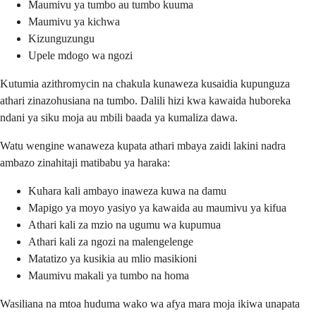
Maumivu ya tumbo au tumbo kuuma
Maumivu ya kichwa
Kizunguzungu
Upele mdogo wa ngozi
Kutumia azithromycin na chakula kunaweza kusaidia kupunguza
athari zinazohusiana na tumbo. Dalili hizi kwa kawaida huboreka
ndani ya siku moja au mbili baada ya kumaliza dawa.
Watu wengine wanaweza kupata athari mbaya zaidi lakini nadra
ambazo zinahitaji matibabu ya haraka:
Kuhara kali ambayo inaweza kuwa na damu
Mapigo ya moyo yasiyo ya kawaida au maumivu ya kifua
Athari kali za mzio na ugumu wa kupumua
Athari kali za ngozi na malengelenge
Matatizo ya kusikia au mlio masikioni
Maumivu makali ya tumbo na homa
Wasiliana na mtoa huduma wako wa afya mara moja ikiwa unapata