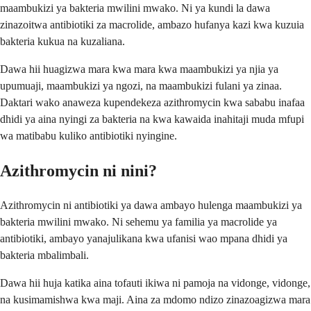
maambukizi ya bakteria mwilini mwako. Ni ya kundi la dawa
zinazoitwa antibiotiki za macrolide, ambazo hufanya kazi kwa kuzuia
bakteria kukua na kuzaliana.
Dawa hii huagizwa mara kwa mara kwa maambukizi ya njia ya
upumuaji, maambukizi ya ngozi, na maambukizi fulani ya zinaa.
Daktari wako anaweza kupendekeza azithromycin kwa sababu inafaa
dhidi ya aina nyingi za bakteria na kwa kawaida inahitaji muda mfupi
wa matibabu kuliko antibiotiki nyingine.
Azithromycin ni nini?
Azithromycin ni antibiotiki ya dawa ambayo hulenga maambukizi ya
bakteria mwilini mwako. Ni sehemu ya familia ya macrolide ya
antibiotiki, ambayo yanajulikana kwa ufanisi wao mpana dhidi ya
bakteria mbalimbali.
Dawa hii huja katika aina tofauti ikiwa ni pamoja na vidonge, vidonge,
na kusimamishwa kwa maji. Aina za mdomo ndizo zinazoagizwa mara