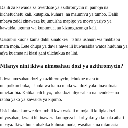
Dalili za kawaida za overdose ya azithromycin ni pamoja na
kichefuchefu kali, kutapika, kuhara, na maumivu ya tumbo. Dalili
mbaya zaidi zinaweza kujumuisha mapigo ya moyo yasiyo ya
kawaida, ugumu wa kupumua, au kizunguzungu kali.
Usisubiri kuona kama dalili zinatokea - tafuta ushauri wa matibabu
mara moja. Lete chupa ya dawa nawe ili kuwasaidia watoa huduma ya
afya kuamua ni kiasi gani ulichukua na lini.
Nifanye nini ikiwa nimesahau dozi ya azithromycin?
Ikiwa umesahau dozi ya azithromycin, ichukue mara tu
unapoikumbuka, isipokuwa kama muda wa dozi yako inayofuata
umekaribia. Katika hali hiyo, ruka dozi uliyosahau na uendelee na
ratiba yako ya kawaida ya kipimo.
Usichukue kamwe dozi mbili kwa wakati mmoja ili kulipia dozi
uliyosahau, kwani hii inaweza kuongeza hatari yako ya kupata athari
mbaya. Ikiwa huna uhakika kuhusu muda, wasiliana na mfamasia