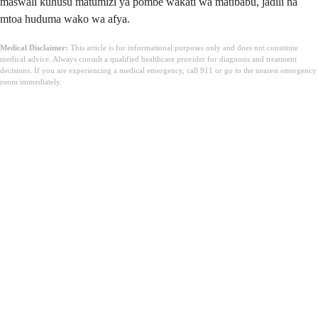
maswali kuhusu matumizi ya pombe wakati wa matibabu, jadili na
mtoa huduma wako wa afya.
Medical Disclaimer:
This article is for informational purposes only and does not constitute
medical advice. Always consult a qualified healthcare provider for diagnosis and treatment
decisions. If you are experiencing a medical emergency, call 911 or go to the nearest emergency
room immediately.