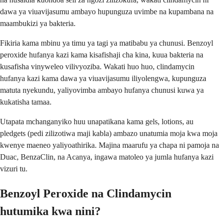
dawa ya viuavijasumu ambayo hupunguza uvimbe na kupambana na
maambukizi ya bakteria.
Fikiria kama mbinu ya timu ya tagi ya matibabu ya chunusi. Benzoyl
peroxide hufanya kazi kama kisafishaji cha kina, kuua bakteria na
kusafisha vinyweleo vilivyoziba. Wakati huo huo, clindamycin
hufanya kazi kama dawa ya viuavijasumu iliyolengwa, kupunguza
matuta nyekundu, yaliyovimba ambayo hufanya chunusi kuwa ya
kukatisha tamaa.
Utapata mchanganyiko huu unapatikana kama gels, lotions, au
pledgets (pedi zilizotiwa maji kabla) ambazo unatumia moja kwa moja
kwenye maeneo yaliyoathirika. Majina maarufu ya chapa ni pamoja na
Duac, BenzaClin, na Acanya, ingawa matoleo ya jumla hufanya kazi
vizuri tu.
Benzoyl Peroxide na Clindamycin
hutumika kwa nini?