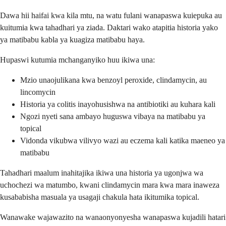
Dawa hii haifai kwa kila mtu, na watu fulani wanapaswa kuiepuka au
kuitumia kwa tahadhari ya ziada. Daktari wako atapitia historia yako
ya matibabu kabla ya kuagiza matibabu haya.
Hupaswi kutumia mchanganyiko huu ikiwa una:
Mzio unaojulikana kwa benzoyl peroxide, clindamycin, au
lincomycin
Historia ya colitis inayohusishwa na antibiotiki au kuhara kali
Ngozi nyeti sana ambayo huguswa vibaya na matibabu ya
topical
Vidonda vikubwa vilivyo wazi au eczema kali katika maeneo ya
matibabu
Tahadhari maalum inahitajika ikiwa una historia ya ugonjwa wa
uchochezi wa matumbo, kwani clindamycin mara kwa mara inaweza
kusababisha masuala ya usagaji chakula hata ikitumika topical.
Wanawake wajawazito na wanaonyonyesha wanapaswa kujadili hatari