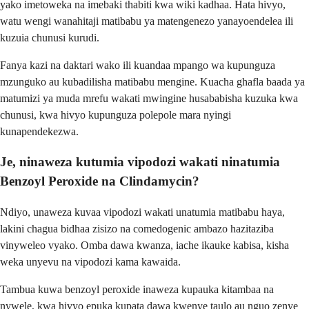
yako imetoweka na imebaki thabiti kwa wiki kadhaa. Hata hivyo,
watu wengi wanahitaji matibabu ya matengenezo yanayoendelea ili
kuzuia chunusi kurudi.
Fanya kazi na daktari wako ili kuandaa mpango wa kupunguza
mzunguko au kubadilisha matibabu mengine. Kuacha ghafla baada ya
matumizi ya muda mrefu wakati mwingine husababisha kuzuka kwa
chunusi, kwa hivyo kupunguza polepole mara nyingi
kunapendekezwa.
Je, ninaweza kutumia vipodozi wakati ninatumia
Benzoyl Peroxide na Clindamycin?
Ndiyo, unaweza kuvaa vipodozi wakati unatumia matibabu haya,
lakini chagua bidhaa zisizo na comedogenic ambazo hazitaziba
vinyweleo vyako. Omba dawa kwanza, iache ikauke kabisa, kisha
weka unyevu na vipodozi kama kawaida.
Tambua kuwa benzoyl peroxide inaweza kupauka kitambaa na
nywele, kwa hivyo epuka kupata dawa kwenye taulo au nguo zenye