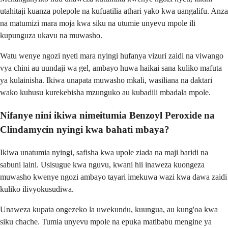
utahitaji kuanza polepole na kufuatilia athari yako kwa uangalifu. Anza
na matumizi mara moja kwa siku na utumie unyevu mpole ili
kupunguza ukavu na muwasho.
Watu wenye ngozi nyeti mara nyingi hufanya vizuri zaidi na viwango
vya chini au uundaji wa gel, ambayo huwa haikai sana kuliko mafuta
ya kulainisha. Ikiwa unapata muwasho mkali, wasiliana na daktari
wako kuhusu kurekebisha mzunguko au kubadili mbadala mpole.
Nifanye nini ikiwa nimeitumia Benzoyl Peroxide na
Clindamycin nyingi kwa bahati mbaya?
Ikiwa unatumia nyingi, safisha kwa upole ziada na maji baridi na
sabuni laini. Usisugue kwa nguvu, kwani hii inaweza kuongeza
muwasho kwenye ngozi ambayo tayari imekuwa wazi kwa dawa zaidi
kuliko ilivyokusudiwa.
Unaweza kupata ongezeko la uwekundu, kuungua, au kung'oa kwa
siku chache. Tumia unyevu mpole na epuka matibabu mengine ya