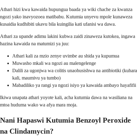
Athari hizi kwa kawaida hupungua baada ya wiki chache za kwanza
ngozi yako inavyozoea matibabu. Kutumia unyevu mpole kunaweza
kusaidia kudhibiti ukavu bila kuingilia kati ufanisi wa dawa.
Athari za upande adimu lakini kubwa zaidi zinaweza kutokea, ingawa
hazina kawaida na matumizi ya juu:
Athari kali za mzio zenye uvimbe au shida ya kupumua
Muwasho mkali wa ngozi au malengelenge
Dalili za ugonjwa wa colitis unaohusishwa na antibiotiki (kuhara
kali, maumivu ya tumbo)
Mabadiliko ya rangi ya ngozi isiyo ya kawaida ambayo hayafifii
Ikiwa unapata athari yoyote kali, acha kutumia dawa na wasiliana na
mtoa huduma wako wa afya mara moja.
Nani Hapaswi Kutumia Benzoyl Peroxide
na Clindamycin?