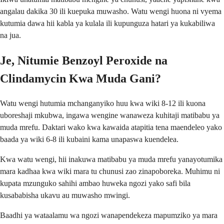
angalau dakika 30 ili kuepuka muwasho. Watu wengi huona ni vyema
kutumia dawa hii kabla ya kulala ili kupunguza hatari ya kukabiliwa
na jua.
Je, Nitumie Benzoyl Peroxide na
Clindamycin Kwa Muda Gani?
Watu wengi hutumia mchanganyiko huu kwa wiki 8-12 ili kuona
uboreshaji mkubwa, ingawa wengine wanaweza kuhitaji matibabu ya
muda mrefu. Daktari wako kwa kawaida atapitia tena maendeleo yako
baada ya wiki 6-8 ili kubaini kama unapaswa kuendelea.
Kwa watu wengi, hii inakuwa matibabu ya muda mrefu yanayotumika
mara kadhaa kwa wiki mara tu chunusi zao zinapoboreka. Muhimu ni
kupata mzunguko sahihi ambao huweka ngozi yako safi bila
kusababisha ukavu au muwasho mwingi.
Baadhi ya wataalamu wa ngozi wanapendekeza mapumziko ya mara