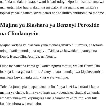
na faida na daktari wao, kwani habari ndogo zipo kuhusu usalama wa
mchanganyiko huu wakati wa ujauzito. Kwa ujumla, matumizi ya
topical yanazingatiwa kuwa hatari ndogo kuliko antibiotiki za mdomo.
Majina ya Biashara ya Benzoyl Peroxide
na Clindamycin
Majina kadhaa ya biashara yana mchanganyiko huu mzuri, na tofauti
ndogo katika uundaji na nguvu. Bidhaa za kawaida ni pamoja na
Duac, BenzaClin, Acanya, na Neuac.
Duac inapatikana kama gel katika nguvu tofauti, wakati BenzaClin
inakuja kama gel na lotion. Acanya inatoa uundaji wa kipekee ambao
unaweza kuwa haukaushi kwa watu wengine.
Toleo la jumla pia linapatikana na linafanya kazi kwa ufanisi kama
majina ya chapa. Bima yako inaweza kupendelea chaguzi za jumla,
ambazo zinaweza kupunguza sana gharama zako za mfukoni bila
kuathiri ubora wa matibabu.