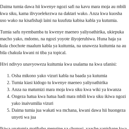
Daima tumia dawa hii kwenye ngozi safi na kavu mara moja au mbili
kwa siku, kama ilivyoelekezwa na daktari wako. Anza kwa kuosha
uso wako na kisafishaji laini na kuufuta kabisa kabla ya kutumia.
Tumia safu nyembamba tu kwenye maeneo yaliyoathirika, ukiepuka
macho yako, mdomo, na ngozi yoyote iliyojeruhiwa. Huna haja ya
kula chochote maalum kabla ya kuitumia, na unaweza kuitumia na au
bila chakula kwani ni tiba ya topical.
Hivi ndivyo unavyoweza kuitumia kwa usalama na kwa ufanisi:
Osha mikono yako vizuri kabla na baada ya kutumia
Tumia kiasi kidogo tu kwenye maeneo yaliyoathirika
Anza na matumizi mara moja kwa siku kwa wiki ya kwanza
Ongeza hatua kwa hatua hadi mara mbili kwa siku ikiwa ngozi
yako inaivumilia vizuri
Daima tumia jua wakati wa mchana, kwani dawa hii huongeza
unyeti wa jua
Ikiwa unatumia matibabu mengine ya chunusi, yaache yapishane kwa