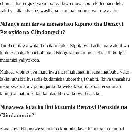
chunusi hadi ngozi yako ipone. Ikiwa muwasho mkali unaendelea
zaidi ya siku chache, wasiliana na mtoa huduma wako wa afya.
Nifanye nini ikiwa nimesahau kipimo cha Benzoyl
Peroxide na Clindamycin?
Tumia tu dawa wakati unakumbuka, isipokuwa karibu na wakati wa
kipimo chako kinachofuata. Usiongeze au kutumia ziada ili kulipia
matumizi yaliyokosa.
Kukosa vipimo vya mara kwa mara hakutaathiri sana matibabu yako,
lakini uthabiti husaidia kudumisha uboreshaji thabiti. Ikiwa unasahau
mara kwa mara vipimo, jaribu kuweka kikumbusho cha simu au
kuingiza matumizi katika utaratibu wako wa kila siku.
Ninaweza kuacha lini kutumia Benzoyl Peroxide na
Clindamycin?
Kwa kawaida unaweza kuacha kutumia dawa hii mara tu chunusi