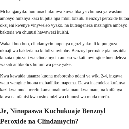
Mchanganyiko huu unachukuliwa kuwa tiba ya chunusi ya wastani
ambayo hufanya kazi kupitia njia mbili tofauti. Benzoyl peroxide hutoa
oksijeni kwenye vinyweleo vyako, na kutengeneza mazingira ambayo
bakteria wa chunusi hawawezi kuishi.
Wakati huo huo, clindamycin hupenya ngozi yako ili kupunguza
ukuaji wa bakteria na kutuliza uvimbe. Benzoyl peroxide pia husaidia
kuzuia upinzani wa clindamycin ambao wakati mwingine huendeleza
wakati antibiotics hutumiwa peke yake.
Kwa kawaida utaanza kuona maboresho ndani ya wiki 2-4, ingawa
watu wengine huona mabadiliko mapema. Dawa inaendelea kufanya
kazi kwa muda mrefu kama unaitumia mara kwa mara, na kuifanya
kuwa na ufanisi kwa usimamizi wa chunusi wa muda mrefu.
Je, Ninapaswa Kuchukuaje Benzoyl
Peroxide na Clindamycin?