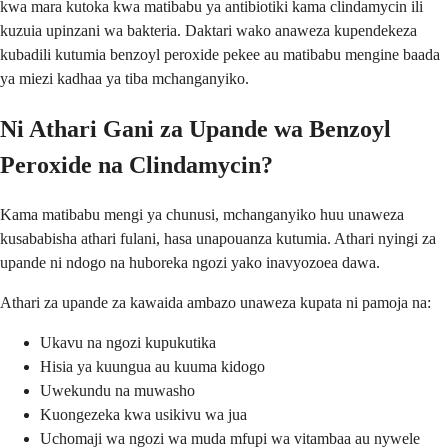
kwa mara kutoka kwa matibabu ya antibiotiki kama clindamycin ili
kuzuia upinzani wa bakteria. Daktari wako anaweza kupendekeza
kubadili kutumia benzoyl peroxide pekee au matibabu mengine baada
ya miezi kadhaa ya tiba mchanganyiko.
Ni Athari Gani za Upande wa Benzoyl
Peroxide na Clindamycin?
Kama matibabu mengi ya chunusi, mchanganyiko huu unaweza
kusababisha athari fulani, hasa unapouanza kutumia. Athari nyingi za
upande ni ndogo na huboreka ngozi yako inavyozoea dawa.
Athari za upande za kawaida ambazo unaweza kupata ni pamoja na:
Ukavu na ngozi kupukutika
Hisia ya kuungua au kuuma kidogo
Uwekundu na muwasho
Kuongezeka kwa usikivu wa jua
Uchomaji wa ngozi wa muda mfupi wa vitambaa au nywele