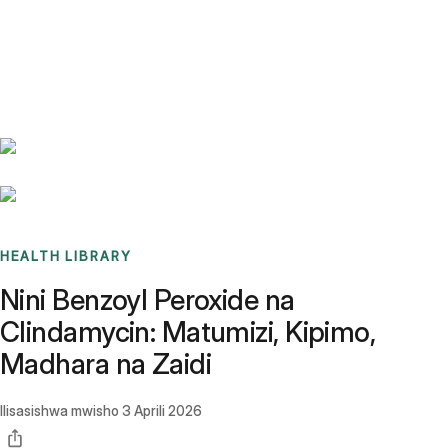
Benchmarks
Stories
FAQ
Sign up / Log in
HEALTH LIBRARY
Nini Benzoyl Peroxide na
Clindamycin: Matumizi, Kipimo,
Madhara na Zaidi
Ilisasishwa mwisho
3 Aprili 2026