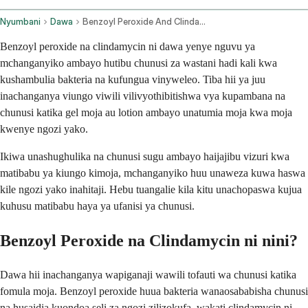
Nyumbani
Dawa
Benzoyl Peroxide And Clindamycin Topical Application Route
Benzoyl peroxide na clindamycin ni dawa yenye nguvu ya
mchanganyiko ambayo hutibu chunusi za wastani hadi kali kwa
kushambulia bakteria na kufungua vinyweleo. Tiba hii ya juu
inachanganya viungo viwili vilivyothibitishwa vya kupambana na
chunusi katika gel moja au lotion ambayo unatumia moja kwa moja
kwenye ngozi yako.
Ikiwa unashughulika na chunusi sugu ambayo haijajibu vizuri kwa
matibabu ya kiungo kimoja, mchanganyiko huu unaweza kuwa haswa
kile ngozi yako inahitaji. Hebu tuangalie kila kitu unachopaswa kujua
kuhusu matibabu haya ya ufanisi ya chunusi.
Benzoyl Peroxide na Clindamycin ni nini?
Dawa hii inachanganya wapiganaji wawili tofauti wa chunusi katika
fomula moja. Benzoyl peroxide huua bakteria wanaosababisha chunusi
na husaidia kuondoa seli za ngozi zilizokufa, wakati clindamycin ni