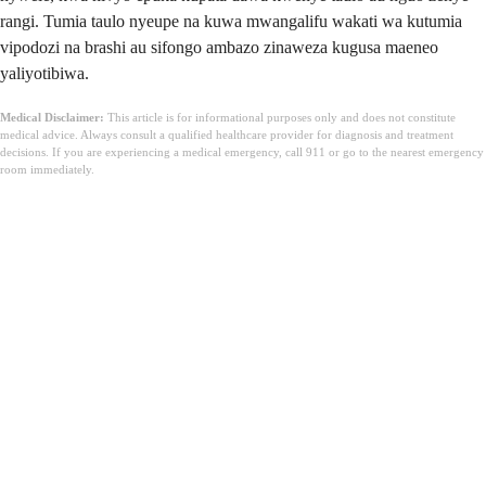
rangi. Tumia taulo nyeupe na kuwa mwangalifu wakati wa kutumia
vipodozi na brashi au sifongo ambazo zinaweza kugusa maeneo
yaliyotibiwa.
Medical Disclaimer:
This article is for informational purposes only and does not constitute
medical advice. Always consult a qualified healthcare provider for diagnosis and treatment
decisions. If you are experiencing a medical emergency, call 911 or go to the nearest emergency
room immediately.