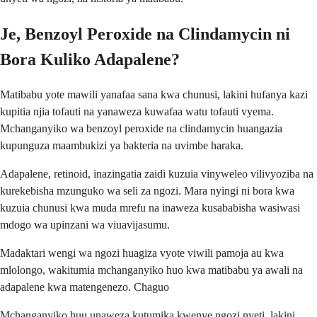
Je, Benzoyl Peroxide na Clindamycin ni
Bora Kuliko Adapalene?
Matibabu yote mawili yanafaa sana kwa chunusi, lakini hufanya kazi
kupitia njia tofauti na yanaweza kuwafaa watu tofauti vyema.
Mchanganyiko wa benzoyl peroxide na clindamycin huangazia
kupunguza maambukizi ya bakteria na uvimbe haraka.
Adapalene, retinoid, inazingatia zaidi kuzuia vinyweleo vilivyoziba na
kurekebisha mzunguko wa seli za ngozi. Mara nyingi ni bora kwa
kuzuia chunusi kwa muda mrefu na inaweza kusababisha wasiwasi
mdogo wa upinzani wa viuavijasumu.
Madaktari wengi wa ngozi huagiza vyote viwili pamoja au kwa
mlolongo, wakitumia mchanganyiko huo kwa matibabu ya awali na
adapalene kwa matengenezo. Chaguo
Mchanganyiko huu unaweza kutumika kwenye ngozi nyeti, lakini