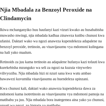
Njia Mbadala za Benzoyl Peroxide na
Clindamycin
Ikiwa mchanganyiko huu haufanyi kazi vizuri kwako au husababisha
muwasho mwingi, njia mbadala kadhaa zinaweza kutibu chunusi kwa
ufanisi. Daktari wako wa ngozi anaweza kupendekeza adapalene na
benzoyl peroxide, tretinoin, au viuavijasumu vya mdomoni kulingana
na hali yako maalum.
Retinoids za juu kama tretinoin au adapalene hufanya kazi tofauti kwa
kurekebisha mzunguko wa seli za ngozi na kuzuia vinyweleo
vilivyoziba. Njia mbadala hizi ni nzuri sana kwa watu ambao
hawawezi kuvumilia viuavijasumu au huendeleza upinzani.
Kwa chunusi kali, daktari wako anaweza kupendekeza dawa za
mdomoni kama isotretinoin au viuavijasumu vya mdomoni pamoja na
matibabu ya juu. Njia mbadala bora inategemea aina yako ya chunusi,
unyeti wa ngozi, na historia ya matibabu.