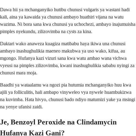
Dawa hii ya mchanganyiko hutibu chunusi vulgaris ya wastani hadi
kali, aina ya kawaida ya chunusi ambayo huathiri vijana na watu
wazima. Ni bora sana kwa chunusi ya uchochezi, ambayo inajumuisha
pimples nyekundu, zilizovimba na cysts za kina.
Daktari wako anaweza kuagiza matibabu haya ikiwa una chunusi
ambayo inashughulikia maeneo makubwa ya uso wako, kifua, au
mgongo. Hufanya kazi vizuri sana kwa watu ambao wana vichwa
vyeusi na pimples zilizovimba, kwani inashughulikia sababu nyingi za
chunusi mara moja.
Baadhi ya wataalamu wa ngozi pia hutumia mchanganyiko huu kwa
ajili ya folliculitis, hali ambapo vinyweleo vya nywele huambukizwa
na kuvimba. Hata hivyo, chunusi bado ndiyo matumizi yake ya msingi
na yenye ufanisi zaidi.
Je, Benzoyl Peroxide na Clindamycin
Hufanya Kazi Gani?