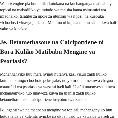
Watu wengine pia hunufaika kutokana na kuchanganya matibabu ya
topical na mabadiliko ya mtindo wa maisha kama usimamizi wa
mfadhaiko, taratibu za upole za utunzaji wa ngozi, na kuepuka
vichochezi vinavyojulikana. Muhimu ni kupata mbinu sahihi kwa hali
yako ya kipekee.
Je, Betamethasone na Calcipotriene ni
Bora Kuliko Matibabu Mengine ya
Psoriasis?
Mchanganyiko huu mara nyingi hufanya kazi vizuri zaidi kuliko
kutumia kiungo chochote peke yake, ndiyo maana imekuwa chaguo
maarufu kwa psoriasis ya wastani hadi kali. Utafiti unaonyesha kuwa
mchanganyiko huo unaweza kuwa na ufanisi zaidi kuliko
betamethasone au calcipotriene inayotumiwa kando.
Ikilinganishwa na matibabu mengine ya topical, mchanganyiko huu
hutoa faida ya kulenga uvimbe na ukuaji usio wa kawaida wa seli za