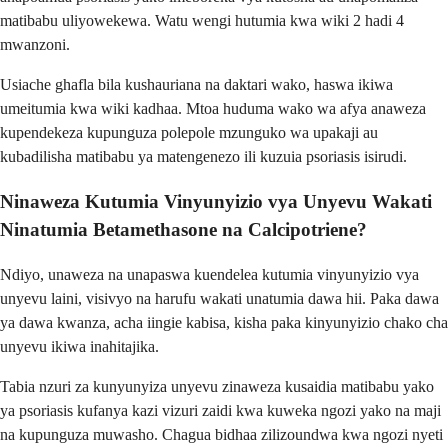
matibabu uliyowekewa. Watu wengi hutumia kwa wiki 2 hadi 4
mwanzoni.
Usiache ghafla bila kushauriana na daktari wako, haswa ikiwa
umeitumia kwa wiki kadhaa. Mtoa huduma wako wa afya anaweza
kupendekeza kupunguza polepole mzunguko wa upakaji au
kubadilisha matibabu ya matengenezo ili kuzuia psoriasis isirudi.
Ninaweza Kutumia Vinyunyizio vya Unyevu Wakati
Ninatumia Betamethasone na Calcipotriene?
Ndiyo, unaweza na unapaswa kuendelea kutumia vinyunyizio vya
unyevu laini, visivyo na harufu wakati unatumia dawa hii. Paka dawa
ya dawa kwanza, acha iingie kabisa, kisha paka kinyunyizio chako cha
unyevu ikiwa inahitajika.
Tabia nzuri za kunyunyiza unyevu zinaweza kusaidia matibabu yako
ya psoriasis kufanya kazi vizuri zaidi kwa kuweka ngozi yako na maji
na kupunguza muwasho. Chagua bidhaa zilizoundwa kwa ngozi nyeti