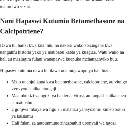
inatumiwa vizuri.
Nani Hapaswi Kutumia Betamethasone na
Calcipotriene?
Dawa hii haifai kwa kila mtu, na daktari wako atazingatia kwa
uangalifu historia yako ya matibabu kabla ya kuagiza. Watu walio na
hali au mazingira fulani wanapaswa kuepuka mchanganyiko huu.
Hupaswi kutumia dawa hii ikiwa una mojawapo ya hali hizi:
Mzio unaojulikana kwa betamethasone, calcipotriene, au viungo
vyovyote katika utungaji
Maambukizi ya ngozi ya bakteria, virusi, au fangasi katika eneo
la matibabu
Ugonjwa mbaya wa figo au matatizo yanayoathiri kimetaboliki
ya kalsiamu
Hali fulani za autoimmune zinazoathiri uponyaji wa ngozi