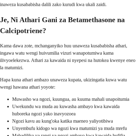
inaweza kusababisha dalili zako kurudi kwa ukali zaidi.
Je, Ni Athari Gani za Betamethasone na
Calcipotriene?
Kama dawa zote, mchanganyiko huu unaweza kusababisha athari,
ingawa watu wengi huivumilia vizuri wanapotumiwa kama
ilivyoelekezwa. Athari za kawaida ni nyepesi na hutokea kwenye eneo
la matumizi.
Hapa kuna athari ambazo unaweza kupata, ukizingatia kuwa watu
wengi hawana athari yoyote:
Muwasho wa ngozi, kuungua, au kuuma mahali unapoitumia
Uwekundu wa muda au kuwasha ambayo kwa kawaida
huboreka ngozi yako inavyozoea
Ngozi kavu au kung'oka katika maeneo yaliyotibiwa
Unyembufu kidogo wa ngozi kwa matumizi ya muda mrefu
Mabadiliko ya rangi ya ngozi ambayo kwa kawaida hufifia