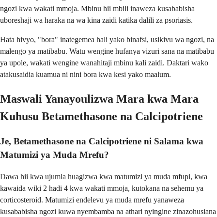
ngozi kwa wakati mmoja. Mbinu hii mbili inaweza kusababisha
uboreshaji wa haraka na wa kina zaidi katika dalili za psoriasis.
Hata hivyo, "bora" inategemea hali yako binafsi, usikivu wa ngozi, na
malengo ya matibabu. Watu wengine hufanya vizuri sana na matibabu
ya upole, wakati wengine wanahitaji mbinu kali zaidi. Daktari wako
atakusaidia kuamua ni nini bora kwa kesi yako maalum.
Maswali Yanayoulizwa Mara kwa Mara
Kuhusu Betamethasone na Calcipotriene
Je, Betamethasone na Calcipotriene ni Salama kwa
Matumizi ya Muda Mrefu?
Dawa hii kwa ujumla huagizwa kwa matumizi ya muda mfupi, kwa
kawaida wiki 2 hadi 4 kwa wakati mmoja, kutokana na sehemu ya
corticosteroid. Matumizi endelevu ya muda mrefu yanaweza
kusababisha ngozi kuwa nyembamba na athari nyingine zinazohusiana