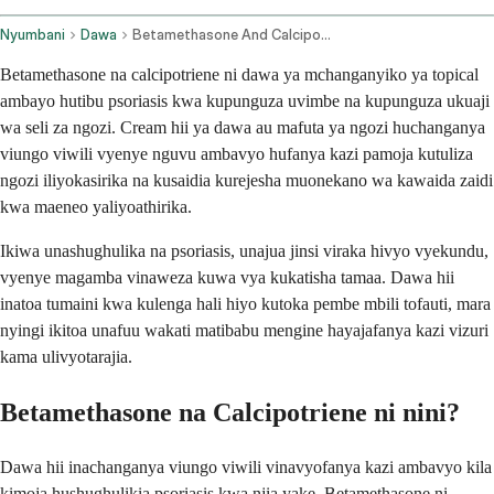
Nyumbani
Dawa
Betamethasone And Calcipotriene Topical Application Route
Betamethasone na calcipotriene ni dawa ya mchanganyiko ya topical
ambayo hutibu psoriasis kwa kupunguza uvimbe na kupunguza ukuaji
wa seli za ngozi. Cream hii ya dawa au mafuta ya ngozi huchanganya
viungo viwili vyenye nguvu ambavyo hufanya kazi pamoja kutuliza
ngozi iliyokasirika na kusaidia kurejesha muonekano wa kawaida zaidi
kwa maeneo yaliyoathirika.
Ikiwa unashughulika na psoriasis, unajua jinsi viraka hivyo vyekundu,
vyenye magamba vinaweza kuwa vya kukatisha tamaa. Dawa hii
inatoa tumaini kwa kulenga hali hiyo kutoka pembe mbili tofauti, mara
nyingi ikitoa unafuu wakati matibabu mengine hayajafanya kazi vizuri
kama ulivyotarajia.
Betamethasone na Calcipotriene ni nini?
Dawa hii inachanganya viungo viwili vinavyofanya kazi ambavyo kila
kimoja hushughulikia psoriasis kwa njia yake. Betamethasone ni