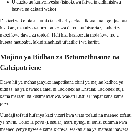
Ujauzito au kunyonyesha (isipokuwa ikiwa imeidhinishwa
haswa na daktari wako)
Daktari wako pia atatumia tahadhari ya ziada ikiwa una ugonjwa wa
kisukari, matatizo ya mzunguko wa damu, au historia ya athari za
ngozi kwa dawa za topical. Hali hizi hazikuzuia moja kwa moja
kupata matibabu, lakini zinahitaji ufuatiliaji wa karibu.
Majina ya Bidhaa za Betamethasone na
Calcipotriene
Dawa hii ya mchanganyiko inapatikana chini ya majina kadhaa ya
bidhaa, na ya kawaida zaidi ni Taclonex na Enstilar. Taclonex huja
kama marashi na kusimamishwa, wakati Enstilar inapatikana kama
povu.
Uundaji tofauti hufanya kazi vizuri kwa watu tofauti na maeneo tofauti
ya mwili. Toleo la povu (Enstilar) mara nyingi ni rahisi kutumia kwa
maeneo yenye nywele kama kichwa, wakati aina ya marashi inaweza