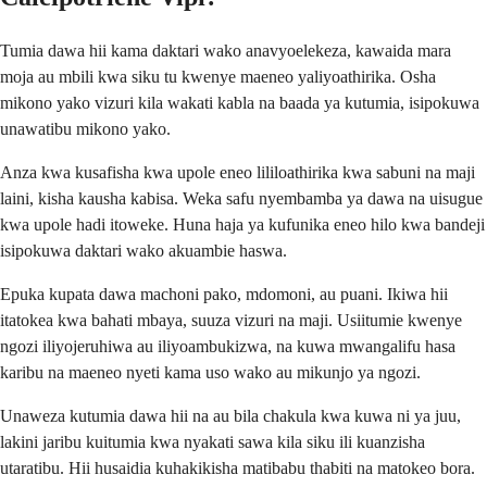
Tumia dawa hii kama daktari wako anavyoelekeza, kawaida mara
moja au mbili kwa siku tu kwenye maeneo yaliyoathirika. Osha
mikono yako vizuri kila wakati kabla na baada ya kutumia, isipokuwa
unawatibu mikono yako.
Anza kwa kusafisha kwa upole eneo lililoathirika kwa sabuni na maji
laini, kisha kausha kabisa. Weka safu nyembamba ya dawa na uisugue
kwa upole hadi itoweke. Huna haja ya kufunika eneo hilo kwa bandeji
isipokuwa daktari wako akuambie haswa.
Epuka kupata dawa machoni pako, mdomoni, au puani. Ikiwa hii
itatokea kwa bahati mbaya, suuza vizuri na maji. Usiitumie kwenye
ngozi iliyojeruhiwa au iliyoambukizwa, na kuwa mwangalifu hasa
karibu na maeneo nyeti kama uso wako au mikunjo ya ngozi.
Unaweza kutumia dawa hii na au bila chakula kwa kuwa ni ya juu,
lakini jaribu kuitumia kwa nyakati sawa kila siku ili kuanzisha
utaratibu. Hii husaidia kuhakikisha matibabu thabiti na matokeo bora.