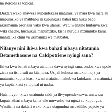
na steroids za topical.
Daktari wako anaweza kupendekeza matumizi ya mara kwa mara au
mapumziko ya matibabu ili kupunguza hatari hizi huku bado
akisimamia psoriasis yako kwa ufanisi. Watu wengine huifanya kwa
wiki chache, huchukua mapumziko, kisha hurudia mzunguko kama
inahitajika chini ya usimamizi wa matibabu.
Nifanye nini ikiwa kwa bahati mbaya nitatumia
Betamethasone na Calcipotriene nyingi sana?
Ikiwa kwa bahati mbaya utatumia dawa nyingi sana, ondoa kwa upole
ziada na tishu safi au kitambaa. Usijali kuhusu matukio moja ya
matumizi kupita kiasi, kwani matatizo makubwa kutokana na matumizi
ya kupita kiasi ya topical ni nadra.
Hata hivyo, ikiwa unatumia zaidi ya ilivyopendekezwa, unaweza
kupata athari mbaya kama vile muwasho wa ngozi au kupungua.
Wasiliana na daktari wako ikiwa utagundua mabadiliko yoyote ya