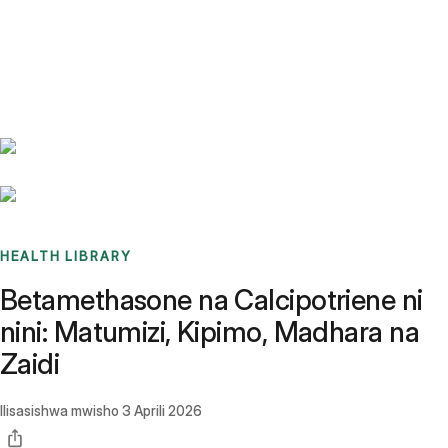
Benchmarks
Stories
FAQ
Sign up / Log in
HEALTH LIBRARY
Betamethasone na Calcipotriene ni
nini: Matumizi, Kipimo, Madhara na
Zaidi
Ilisasishwa mwisho
3 Aprili 2026