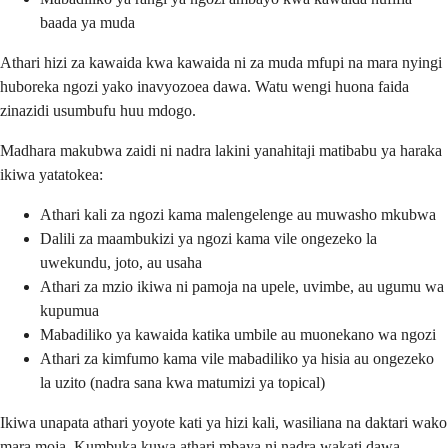
baada ya muda
Athari hizi za kawaida kwa kawaida ni za muda mfupi na mara nyingi
huboreka ngozi yako inavyozoea dawa. Watu wengi huona faida
zinazidi usumbufu huu mdogo.
Madhara makubwa zaidi ni nadra lakini yanahitaji matibabu ya haraka
ikiwa yatatokea:
Athari kali za ngozi kama malengelenge au muwasho mkubwa
Dalili za maambukizi ya ngozi kama vile ongezeko la
uwekundu, joto, au usaha
Athari za mzio ikiwa ni pamoja na upele, uvimbe, au ugumu wa
kupumua
Mabadiliko ya kawaida katika umbile au muonekano wa ngozi
Athari za kimfumo kama vile mabadiliko ya hisia au ongezeko
la uzito (nadra sana kwa matumizi ya topical)
Ikiwa unapata athari yoyote kati ya hizi kali, wasiliana na daktari wako
mara moja. Kumbuka kuwa athari mbaya ni nadra wakati dawa