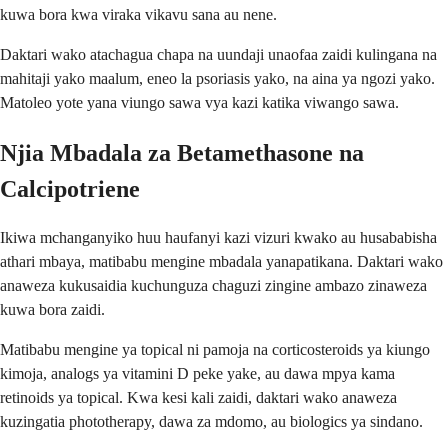
kuwa bora kwa viraka vikavu sana au nene.
Daktari wako atachagua chapa na uundaji unaofaa zaidi kulingana na
mahitaji yako maalum, eneo la psoriasis yako, na aina ya ngozi yako.
Matoleo yote yana viungo sawa vya kazi katika viwango sawa.
Njia Mbadala za Betamethasone na
Calcipotriene
Ikiwa mchanganyiko huu haufanyi kazi vizuri kwako au husababisha
athari mbaya, matibabu mengine mbadala yanapatikana. Daktari wako
anaweza kukusaidia kuchunguza chaguzi zingine ambazo zinaweza
kuwa bora zaidi.
Matibabu mengine ya topical ni pamoja na corticosteroids ya kiungo
kimoja, analogs ya vitamini D peke yake, au dawa mpya kama
retinoids ya topical. Kwa kesi kali zaidi, daktari wako anaweza
kuzingatia phototherapy, dawa za mdomo, au biologics ya sindano.