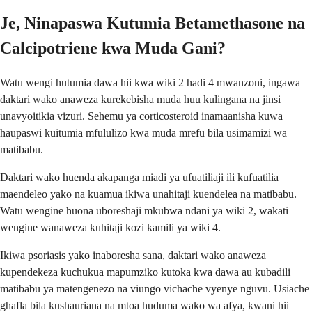
Je, Ninapaswa Kutumia Betamethasone na
Calcipotriene kwa Muda Gani?
Watu wengi hutumia dawa hii kwa wiki 2 hadi 4 mwanzoni, ingawa
daktari wako anaweza kurekebisha muda huu kulingana na jinsi
unavyoitikia vizuri. Sehemu ya corticosteroid inamaanisha kuwa
haupaswi kuitumia mfululizo kwa muda mrefu bila usimamizi wa
matibabu.
Daktari wako huenda akapanga miadi ya ufuatiliaji ili kufuatilia
maendeleo yako na kuamua ikiwa unahitaji kuendelea na matibabu.
Watu wengine huona uboreshaji mkubwa ndani ya wiki 2, wakati
wengine wanaweza kuhitaji kozi kamili ya wiki 4.
Ikiwa psoriasis yako inaboresha sana, daktari wako anaweza
kupendekeza kuchukua mapumziko kutoka kwa dawa au kubadili
matibabu ya matengenezo na viungo vichache vyenye nguvu. Usiache
ghafla bila kushauriana na mtoa huduma wako wa afya, kwani hii