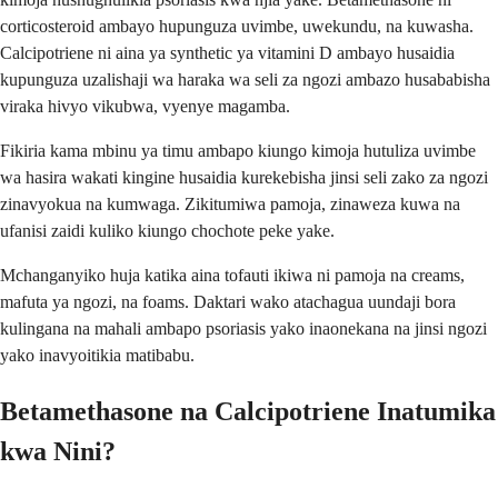
corticosteroid ambayo hupunguza uvimbe, uwekundu, na kuwasha.
Calcipotriene ni aina ya synthetic ya vitamini D ambayo husaidia
kupunguza uzalishaji wa haraka wa seli za ngozi ambazo husababisha
viraka hivyo vikubwa, vyenye magamba.
Fikiria kama mbinu ya timu ambapo kiungo kimoja hutuliza uvimbe
wa hasira wakati kingine husaidia kurekebisha jinsi seli zako za ngozi
zinavyokua na kumwaga. Zikitumiwa pamoja, zinaweza kuwa na
ufanisi zaidi kuliko kiungo chochote peke yake.
Mchanganyiko huja katika aina tofauti ikiwa ni pamoja na creams,
mafuta ya ngozi, na foams. Daktari wako atachagua uundaji bora
kulingana na mahali ambapo psoriasis yako inaonekana na jinsi ngozi
yako inavyoitikia matibabu.
Betamethasone na Calcipotriene Inatumika
kwa Nini?