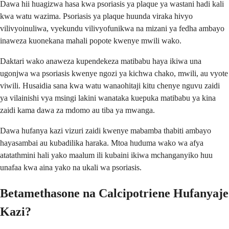
Dawa hii huagizwa hasa kwa psoriasis ya plaque ya wastani hadi kali
kwa watu wazima. Psoriasis ya plaque huunda viraka hivyo
vilivyoinuliwa, vyekundu vilivyofunikwa na mizani ya fedha ambayo
inaweza kuonekana mahali popote kwenye mwili wako.
Daktari wako anaweza kupendekeza matibabu haya ikiwa una
ugonjwa wa psoriasis kwenye ngozi ya kichwa chako, mwili, au vyote
viwili. Husaidia sana kwa watu wanaohitaji kitu chenye nguvu zaidi
ya vilainishi vya msingi lakini wanataka kuepuka matibabu ya kina
zaidi kama dawa za mdomo au tiba ya mwanga.
Dawa hufanya kazi vizuri zaidi kwenye mabamba thabiti ambayo
hayasambai au kubadilika haraka. Mtoa huduma wako wa afya
atatathmini hali yako maalum ili kubaini ikiwa mchanganyiko huu
unafaa kwa aina yako na ukali wa psoriasis.
Betamethasone na Calcipotriene Hufanyaje
Kazi?