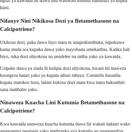
ngozi ya kawaida au ikiwa una wasiwasi kuhusu matumizi ya kupita
kiasi.
Nifanye Nini Nikikosa Dozi ya Betamethasone na
Calcipotriene?
Ukikosa dozi, paka dawa hiyo mara tu unapoikumbuka, isipokuwa
kama muda wa kupaka dawa yako inayofuata umekaribia. Katika hali
hiyo, ruka dozi uliyokosa na uendelee na ratiba yako ya kawaida.
Usipake dawa ya ziada ili kulipia dozi uliyokosa, kwani hii inaweza
kuongeza hatari yako ya kupata athari mbaya. Uaminifu husaidia
kupata matokeo bora, lakini kukosa dozi mara kwa mara hakuathiri
sana matibabu yako.
Ninaweza Kuacha Lini Kutumia Betamethasone na
Calcipotriene?
Kwa kawaida unaweza kuacha kutumia dawa hii wakati daktari wako
anapoamua psoriasis yako imeboreka vya kutosha au unapomaliza