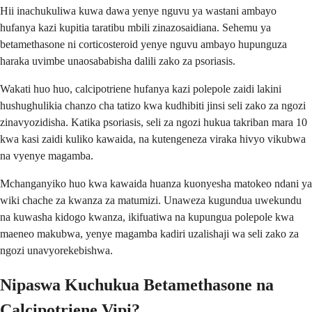
Hii inachukuliwa kuwa dawa yenye nguvu ya wastani ambayo
hufanya kazi kupitia taratibu mbili zinazosaidiana. Sehemu ya
betamethasone ni corticosteroid yenye nguvu ambayo hupunguza
haraka uvimbe unaosababisha dalili zako za psoriasis.
Wakati huo huo, calcipotriene hufanya kazi polepole zaidi lakini
hushughulikia chanzo cha tatizo kwa kudhibiti jinsi seli zako za ngozi
zinavyozidisha. Katika psoriasis, seli za ngozi hukua takriban mara 10
kwa kasi zaidi kuliko kawaida, na kutengeneza viraka hivyo vikubwa
na vyenye magamba.
Mchanganyiko huo kwa kawaida huanza kuonyesha matokeo ndani ya
wiki chache za kwanza za matumizi. Unaweza kugundua uwekundu
na kuwasha kidogo kwanza, ikifuatiwa na kupungua polepole kwa
maeneo makubwa, yenye magamba kadiri uzalishaji wa seli zako za
ngozi unavyorekebishwa.
Nipaswa Kuchukua Betamethasone na
Calcipotriene Vipi?