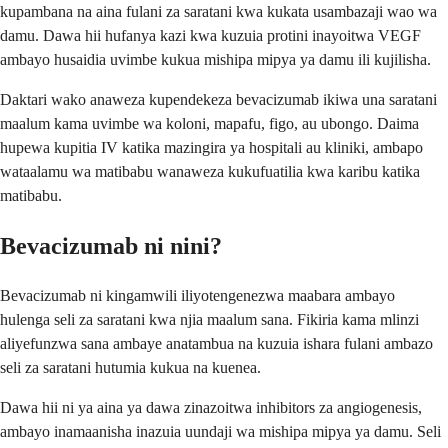
kupambana na aina fulani za saratani kwa kukata usambazaji wao wa
damu. Dawa hii hufanya kazi kwa kuzuia protini inayoitwa VEGF
ambayo husaidia uvimbe kukua mishipa mipya ya damu ili kujilisha.
Daktari wako anaweza kupendekeza bevacizumab ikiwa una saratani
maalum kama uvimbe wa koloni, mapafu, figo, au ubongo. Daima
hupewa kupitia IV katika mazingira ya hospitali au kliniki, ambapo
wataalamu wa matibabu wanaweza kukufuatilia kwa karibu katika
matibabu.
Bevacizumab ni nini?
Bevacizumab ni kingamwili iliyotengenezwa maabara ambayo
hulenga seli za saratani kwa njia maalum sana. Fikiria kama mlinzi
aliyefunzwa sana ambaye anatambua na kuzuia ishara fulani ambazo
seli za saratani hutumia kukua na kuenea.
Dawa hii ni ya aina ya dawa zinazoitwa inhibitors za angiogenesis,
ambayo inamaanisha inazuia uundaji wa mishipa mipya ya damu. Seli