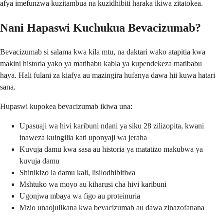
afya imefunzwa kuzitambua na kuzidhibiti haraka ikiwa zitatokea.
Nani Hapaswi Kuchukua Bevacizumab?
Bevacizumab si salama kwa kila mtu, na daktari wako atapitia kwa
makini historia yako ya matibabu kabla ya kupendekeza matibabu
haya. Hali fulani za kiafya au mazingira hufanya dawa hii kuwa hatari
sana.
Hupaswi kupokea bevacizumab ikiwa una:
Upasuaji wa hivi karibuni ndani ya siku 28 zilizopita, kwani
inaweza kuingilia kati uponyaji wa jeraha
Kuvuja damu kwa sasa au historia ya matatizo makubwa ya
kuvuja damu
Shinikizo la damu kali, lisilodhibitiwa
Mshtuko wa moyo au kiharusi cha hivi karibuni
Ugonjwa mbaya wa figo au proteinuria
Mzio unaojulikana kwa bevacizumab au dawa zinazofanana