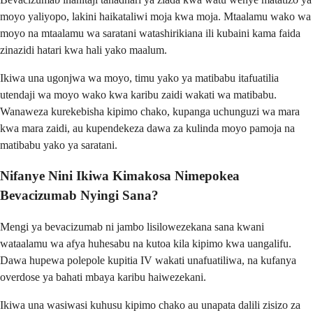
moyo yaliyopo, lakini haikataliwi moja kwa moja. Mtaalamu wako wa
moyo na mtaalamu wa saratani watashirikiana ili kubaini kama faida
zinazidi hatari kwa hali yako maalum.
Ikiwa una ugonjwa wa moyo, timu yako ya matibabu itafuatilia
utendaji wa moyo wako kwa karibu zaidi wakati wa matibabu.
Wanaweza kurekebisha kipimo chako, kupanga uchunguzi wa mara
kwa mara zaidi, au kupendekeza dawa za kulinda moyo pamoja na
matibabu yako ya saratani.
Nifanye Nini Ikiwa Kimakosa Nimepokea
Bevacizumab Nyingi Sana?
Mengi ya bevacizumab ni jambo lisilowezekana sana kwani
wataalamu wa afya huhesabu na kutoa kila kipimo kwa uangalifu.
Dawa hupewa polepole kupitia IV wakati unafuatiliwa, na kufanya
overdose ya bahati mbaya karibu haiwezekani.
Ikiwa una wasiwasi kuhusu kipimo chako au unapata dalili zisizo za