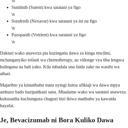
\n
Sunitinib (Sutent) kwa saratani ya figo
\n
Sorafenib (Nexavar) kwa saratani ya ini na figo
\n
Pazopanib (Votrient) kwa saratani ya figo
\n
Daktari wako anaweza pia kuzingatia dawa za kinga mwilini,
mchanganyiko tofauti wa chemotherapy, au vidonge vya tiba lengwa
kulingana na hali yako. Kila mbadala una faida zake na wasifu wa
athari.
Majaribio ya kimatibabu mara nyingi hutoa ufikiaji wa dawa mpya
ambazo bado hazipatikani sana. Mtaalamu wako wa saratani anaweza
kukusaidia kuchunguza chaguzi hizi ikiwa matibabu ya kawaida
hayafai.
Je, Bevacizumab ni Bora Kuliko Dawa