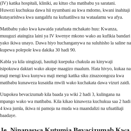
(IV) katika hospitali, kliniki, au kituo cha matibabu ya saratani.
Huwezi kuchukua dawa hii nyumbani au kwa mdomo, kwani inahitaji
kutayarishwa kwa uangalifu na kufuatiliwa na wataalamu wa afya.
Matibabu yako kwa kawaida yatafuata mchakato huu: Kwanza,
muuguzi ataingiza laini ya IV kwenye mkono wako au kufikia bandari
yako ikiwa unayo. Dawa hiyo huchanganywa na suluhisho la saline na
kupewa polepole kwa dakika 30 hadi 90.
Kabla ya kila uingizaji, hauitaji kuepuka chakula au kinywaji
isipokuwa daktari wako akupe maagizo maalum. Hata hivyo, kukaa na
maji mengi kwa kunywa maji mengi katika siku zinazoongoza kwa
matibabu kunaweza kusaidia mwili wako kuchakata dawa vizuri zaidi.
Utapokea bevacizumab kila baada ya wiki 2 hadi 3, kulingana na
mpango wako wa matibabu. Kila kikao kinaweza kuchukua saa 2 hadi
4 kwa jumla, ikiwa ni pamoja na muda wa maandalizi na ufuatiliaji
baadaye.
Je, Ninapaswa Kutumia Bevacizumab Kwa