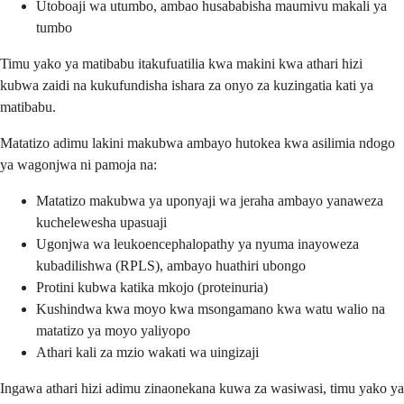
Utoboaji wa utumbo, ambao husababisha maumivu makali ya
tumbo
Timu yako ya matibabu itakufuatilia kwa makini kwa athari hizi
kubwa zaidi na kukufundisha ishara za onyo za kuzingatia kati ya
matibabu.
Matatizo adimu lakini makubwa ambayo hutokea kwa asilimia ndogo
ya wagonjwa ni pamoja na:
Matatizo makubwa ya uponyaji wa jeraha ambayo yanaweza
kuchelewesha upasuaji
Ugonjwa wa leukoencephalopathy ya nyuma inayoweza
kubadilishwa (RPLS), ambayo huathiri ubongo
Protini kubwa katika mkojo (proteinuria)
Kushindwa kwa moyo kwa msongamano kwa watu walio na
matatizo ya moyo yaliyopo
Athari kali za mzio wakati wa uingizaji
Ingawa athari hizi adimu zinaonekana kuwa za wasiwasi, timu yako ya