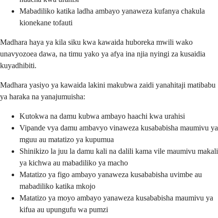
Mabadiliko katika ladha ambayo yanaweza kufanya chakula
kionekane tofauti
Madhara haya ya kila siku kwa kawaida huboreka mwili wako
unavyozoea dawa, na timu yako ya afya ina njia nyingi za kusaidia
kuyadhibiti.
Madhara yasiyo ya kawaida lakini makubwa zaidi yanahitaji matibabu
ya haraka na yanajumuisha:
Kutokwa na damu kubwa ambayo haachi kwa urahisi
Vipande vya damu ambavyo vinaweza kusababisha maumivu ya
mguu au matatizo ya kupumua
Shinikizo la juu la damu kali na dalili kama vile maumivu makali
ya kichwa au mabadiliko ya macho
Matatizo ya figo ambayo yanaweza kusababisha uvimbe au
mabadiliko katika mkojo
Matatizo ya moyo ambayo yanaweza kusababisha maumivu ya
kifua au upungufu wa pumzi