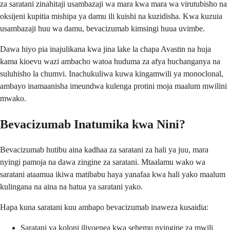
za saratani zinahitaji usambazaji wa mara kwa mara wa virutubisho na
oksijeni kupitia mishipa ya damu ili kuishi na kuzidisha. Kwa kuzuia
usambazaji huu wa damu, bevacizumab kimsingi huua uvimbe.
Dawa hiyo pia inajulikana kwa jina lake la chapa Avastin na huja
kama kioevu wazi ambacho watoa huduma za afya huchanganya na
suluhisho la chumvi. Inachukuliwa kuwa kingamwili ya monoclonal,
ambayo inamaanisha imeundwa kulenga protini moja maalum mwilini
mwako.
Bevacizumab Inatumika kwa Nini?
Bevacizumab hutibu aina kadhaa za saratani za hali ya juu, mara
nyingi pamoja na dawa zingine za saratani. Mtaalamu wako wa
saratani ataamua ikiwa matibabu haya yanafaa kwa hali yako maalum
kulingana na aina na hatua ya saratani yako.
Hapa kuna saratani kuu ambapo bevacizumab inaweza kusaidia:
Saratani ya koloni iliyoenea kwa sehemu nyingine za mwili