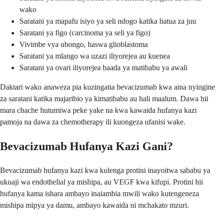
wako
Saratani ya mapafu isiyo ya seli ndogo katika hatua za juu
Saratani ya figo (carcinoma ya seli ya figo)
Vivimbe vya ubongo, haswa glioblastoma
Saratani ya mlango wa uzazi iliyorejea au kuenea
Saratani ya ovari iliyorejea baada ya matibabu ya awali
Daktari wako anaweza pia kuzingatia bevacizumab kwa aina nyingine
za saratani katika majaribio ya kimatibabu au hali maalum. Dawa hii
mara chache hutumiwa peke yake na kwa kawaida hufanya kazi
pamoja na dawa za chemotherapy ili kuongeza ufanisi wake.
Bevacizumab Hufanya Kazi Gani?
Bevacizumab hufanya kazi kwa kulenga protini inayoitwa sababu ya
ukuaji wa endothelial ya mishipa, au VEGF kwa kifupi. Protini hii
hufanya kama ishara ambayo inaiambia mwili wako kutengeneza
mishipa mipya ya damu, ambayo kawaida ni mchakato mzuri.