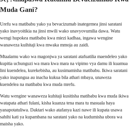
Muda Gani?
Urefu wa matibabu yako ya bevacizumab inategemea jinsi saratani
yako inavyoitikia na jinsi mwili wako unavyovumilia dawa. Watu
wengi hupokea matibabu kwa miezi kadhaa, ingawa wengine
wanaweza kuihitaji kwa mwaka mmoja au zaidi.
Mtaalamu wako wa magonjwa ya saratani atafuatilia maendeleo yako
kupitia uchunguzi wa mara kwa mara na vipimo vya damu ili kuamua
lini kuendelea, kurekebisha, au kusimamisha matibabu. Ikiwa saratani
yako inapungua au inacha kukua bila athari mbaya, unaweza
kuendelea na matibabu kwa muda mrefu.
Watu wengine wanaweza kuhitaji kusitisha matibabu kwa muda ikiwa
watapata athari fulani, kisha kuanza tena mara tu masuala haya
yanapotatuliwa. Daktari wako atafanya kazi nawe ili kupata usawa
sahihi kati ya kupambana na saratani yako na kudumisha ubora wa
maisha yako.