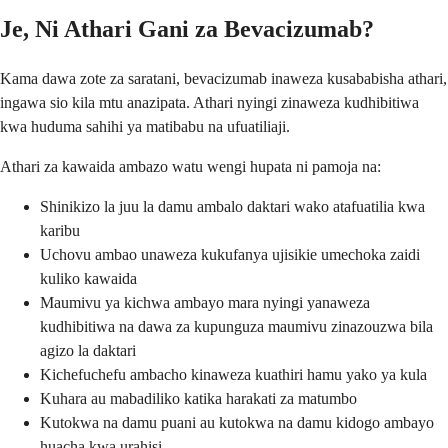
Je, Ni Athari Gani za Bevacizumab?
Kama dawa zote za saratani, bevacizumab inaweza kusababisha athari,
ingawa sio kila mtu anazipata. Athari nyingi zinaweza kudhibitiwa
kwa huduma sahihi ya matibabu na ufuatiliaji.
Athari za kawaida ambazo watu wengi hupata ni pamoja na:
Shinikizo la juu la damu ambalo daktari wako atafuatilia kwa
karibu
Uchovu ambao unaweza kukufanya ujisikie umechoka zaidi
kuliko kawaida
Maumivu ya kichwa ambayo mara nyingi yanaweza
kudhibitiwa na dawa za kupunguza maumivu zinazouzwa bila
agizo la daktari
Kichefuchefu ambacho kinaweza kuathiri hamu yako ya kula
Kuhara au mabadiliko katika harakati za matumbo
Kutokwa na damu puani au kutokwa na damu kidogo ambayo
huacha kwa urahisi