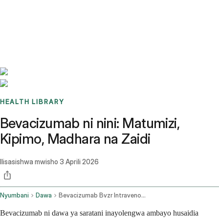
Benchmarks
Stories
FAQ
Sign up / Log in
HEALTH LIBRARY
Bevacizumab ni nini: Matumizi,
Kipimo, Madhara na Zaidi
Ilisasishwa mwisho
3 Aprili 2026
Nyumbani
Dawa
Bevacizumab Bvzr Intravenous Route
Bevacizumab ni dawa ya saratani inayolengwa ambayo husaidia