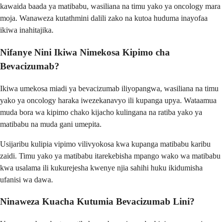
kawaida baada ya matibabu, wasiliana na timu yako ya oncology mara
moja. Wanaweza kutathmini dalili zako na kutoa huduma inayofaa
ikiwa inahitajika.
Nifanye Nini Ikiwa Nimekosa Kipimo cha
Bevacizumab?
Ikiwa umekosa miadi ya bevacizumab iliyopangwa, wasiliana na timu
yako ya oncology haraka iwezekanavyo ili kupanga upya. Wataamua
muda bora wa kipimo chako kijacho kulingana na ratiba yako ya
matibabu na muda gani umepita.
Usijaribu kulipia vipimo vilivyokosa kwa kupanga matibabu karibu
zaidi. Timu yako ya matibabu itarekebisha mpango wako wa matibabu
kwa usalama ili kukurejesha kwenye njia sahihi huku ikidumisha
ufanisi wa dawa.
Ninaweza Kuacha Kutumia Bevacizumab Lini?