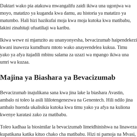
Daktari wako pia atakuwa mwangalifu zaidi ikiwa una ugonjwa wa
moyo, matatizo ya kuganda kwa damu, au historia ya matatizo ya
matumbo. Hali hizi hazikufai moja kwa moja kutoka kwa matibabu,
lakini zinahitaji ufuatiliaji wa karibu.
Ikiwa wewe ni mjamzito au unanyonyesha, bevacizumab haipendekezi
kwani inaweza kumdhuru mtoto wako anayeendelea kukua. Timu
yako ya afya itajadili mbinu salama za uzazi wa mpango ikiwa una
umri wa kuzaa.
Majina ya Biashara ya Bevacizumab
Bevacizumab inajulikana sana kwa jina lake la biashara Avastin,
ambalo ni toleo la asili lililotengenezwa na Genentech. Hili ndilo jina
ambalo huenda ukalisikia kutoka kwa timu yako ya afya na kuliona
kwenye karatasi zako za matibabu.
Toleo kadhaa la biosimilar la bevacizumab limeidhinishwa na linaweza
kupatikana katika kituo chako cha matibabu. Hizi ni pamoja na Mvasi,