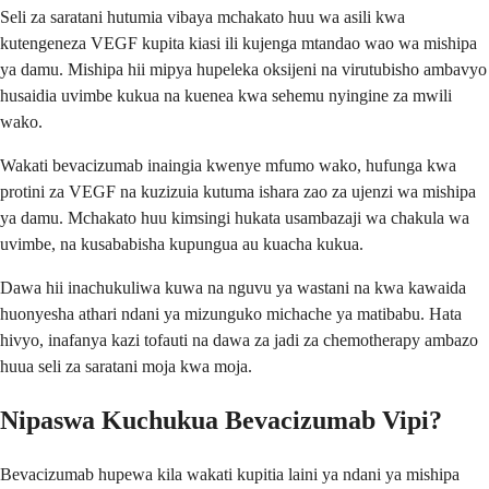
Seli za saratani hutumia vibaya mchakato huu wa asili kwa
kutengeneza VEGF kupita kiasi ili kujenga mtandao wao wa mishipa
ya damu. Mishipa hii mipya hupeleka oksijeni na virutubisho ambavyo
husaidia uvimbe kukua na kuenea kwa sehemu nyingine za mwili
wako.
Wakati bevacizumab inaingia kwenye mfumo wako, hufunga kwa
protini za VEGF na kuzizuia kutuma ishara zao za ujenzi wa mishipa
ya damu. Mchakato huu kimsingi hukata usambazaji wa chakula wa
uvimbe, na kusababisha kupungua au kuacha kukua.
Dawa hii inachukuliwa kuwa na nguvu ya wastani na kwa kawaida
huonyesha athari ndani ya mizunguko michache ya matibabu. Hata
hivyo, inafanya kazi tofauti na dawa za jadi za chemotherapy ambazo
huua seli za saratani moja kwa moja.
Nipaswa Kuchukua Bevacizumab Vipi?
Bevacizumab hupewa kila wakati kupitia laini ya ndani ya mishipa