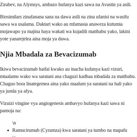
Zirabev, na Alymsys, ambazo hufanya kazi sawa na Avastin ya asili.
Biosimilars zinafanana sana na dawa asili na zina ufanisi na wasifu
sawa wa usalama. Daktari wako au mfamasia anaweza kutumia
mojawapo ya majina haya wakati wa kujadili matibabu yako, lakini
yote yanarejelea aina moja ya dawa.
Njia Mbadala za Bevacizumab
Ikiwa bevacizumab haifai kwako au inacha kufanya kazi vizuri,
mtaalamu wako wa saratani ana chaguzi kadhaa mbadala za matibabu.
Chaguo bora linategemea aina yako maalum ya saratani na hali yako
ya jumla ya afya.
Vizuizi vingine vya angiogenesis ambavyo hufanya kazi sawa ni
pamoja na:
\n
Ramucirumab (Cyramza) kwa saratani ya tumbo na mapafu