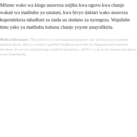
Mfumo wako wa kinga unaweza usijibu kwa nguvu kwa chanjo
wakati wa matibabu ya saratani, kwa hivyo daktari wako anaweza
kupendekeza tahadhari za ziada au sindano za nyongeza. Wajulishe
timu yako ya matibabu kuhusu chanjo yoyote unayofikiria.
Medical Disclaimer:
This article is for informational purposes only and does not constitute
medical advice. Always consult a qualified healthcare provider for diagnosis and treatment
decisions. If you are experiencing a medical emergency, call 911 or go to the nearest emergency
room immediately.