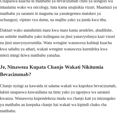
Unapaswa kuacha tu matibabu ya bevacizumab chini ya uongozi wa
mtaalamu wako wa oncology, hata kama unajisikia vizuri. Maamuzi ya
matibabu ya saratani ni magumu na yanategemea matokeo ya
uchunguzi, vipimo vya damu, na majibu yako ya jumla kwa tiba.
Daktari wako atatathmini mara kwa mara kama aendelee, abadilishe,
au asitishe matibabu yako kulingana na jinsi yanavyofanya kazi vizuri
na jinsi unavyoyavumilia. Watu wengine wanaweza kuhitaji kuacha
kwa sababu ya athari, wakati wengine wanaweza kuendelea kwa
miezi mingi ikiwa matibabu yanafaa.
Je, Ninaweza Kupata Chanjo Wakati Nikitumia
Bevacizumab?
Chanjo nyingi za kawaida ni salama wakati wa kupokea bevacizumab,
lakini unapaswa kuwasiliana na timu yako ya ugonjwa wa saratani
kwanza. Wanaweza kupendekeza muda wa chanjo kati ya mizunguko
ya matibabu au kuepuka chanjo hai wakati wa kipindi chako cha
matibabu.