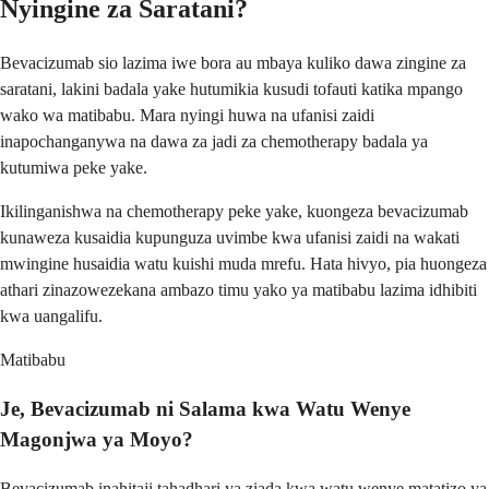
Nyingine za Saratani?
Bevacizumab sio lazima iwe bora au mbaya kuliko dawa zingine za
saratani, lakini badala yake hutumikia kusudi tofauti katika mpango
wako wa matibabu. Mara nyingi huwa na ufanisi zaidi
inapochanganywa na dawa za jadi za chemotherapy badala ya
kutumiwa peke yake.
Ikilinganishwa na chemotherapy peke yake, kuongeza bevacizumab
kunaweza kusaidia kupunguza uvimbe kwa ufanisi zaidi na wakati
mwingine husaidia watu kuishi muda mrefu. Hata hivyo, pia huongeza
athari zinazowezekana ambazo timu yako ya matibabu lazima idhibiti
kwa uangalifu.
Matibabu
Je, Bevacizumab ni Salama kwa Watu Wenye
Magonjwa ya Moyo?
Bevacizumab inahitaji tahadhari ya ziada kwa watu wenye matatizo ya