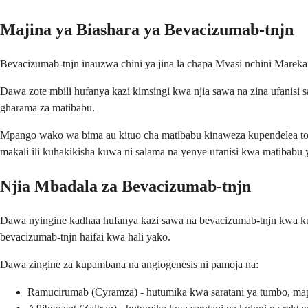
Majina ya Biashara ya Bevacizumab-tnjn
Bevacizumab-tnjn inauzwa chini ya jina la chapa Mvasi nchini Marekani
Dawa zote mbili hufanya kazi kimsingi kwa njia sawa na zina ufanis
gharama za matibabu.
Mpango wako wa bima au kituo cha matibabu kinaweza kupendelea tole
makali ili kuhakikisha kuwa ni salama na yenye ufanisi kwa matibabu y
Njia Mbadala za Bevacizumab-tnjn
Dawa nyingine kadhaa hufanya kazi sawa na bevacizumab-tnjn kwa ku
bevacizumab-tnjn haifai kwa hali yako.
Dawa zingine za kupambana na angiogenesis ni pamoja na:
Ramucirumab (Cyramza) - hutumika kwa saratani ya tumbo, mapa