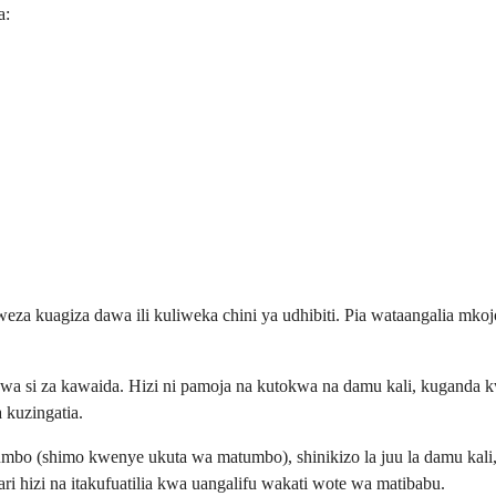
a:
aweza kuagiza dawa ili kuliweka chini ya udhibiti. Pia wataangalia mko
gawa si za kawaida. Hizi ni pamoja na kutokwa na damu kali, kuganda 
a kuzingatia.
o (shimo kwenye ukuta wa matumbo), shinikizo la juu la damu kali, a
tari hizi na itakufuatilia kwa uangalifu wakati wote wa matibabu.