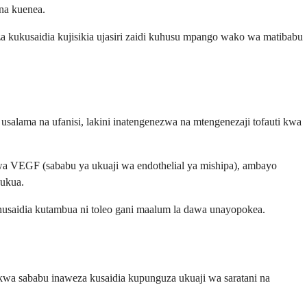
 na kuenea.
a kukusaidia kujisikia ujasiri zaidi kuhusu mpango wako wa matibabu
 usalama na ufanisi, lakini inatengenezwa na mtengenezaji tofauti kwa
wa VEGF (sababu ya ukuaji wa endothelial ya mishipa), ambayo
kukua.
o husaidia kutambua ni toleo gani maalum la dawa unayopokea.
kwa sababu inaweza kusaidia kupunguza ukuaji wa saratani na