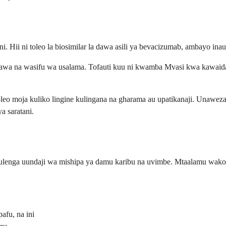
. Hii ni toleo la biosimilar la dawa asili ya bevacizumab, ambayo inau
i sawa na wasifu wa usalama. Tofauti kuu ni kwamba Mvasi kwa kawaid
o moja kuliko lingine kulingana na gharama au upatikanaji. Unaweza 
a saratani.
lenga uundaji wa mishipa ya damu karibu na uvimbe. Mtaalamu wako w
fu, na ini