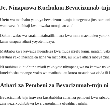
Je, Ninapaswa Kuchukua Bevacizumab-tn
Urefu wa matibabu yako ya bevacizumab-tnjn inategemea jinsi saratan
wanaweza kuihitaji kwa mwaka mmoja au zaidi.
Daktari wako wa saratani atafuatilia mara kwa mara maendeleo yako k
kama unapata athari yoyote mbaya.
Matibabu kwa kawaida huendelea kwa muda mrefu kama saratani yako 
saratani yako inaendelea licha ya matibabu, au ikiwa athari mbaya zi
Ni muhimu kuhudhuria miadi yako yote uliyopangiwa na kamwe usikom
kurekebisha mpango wako wa matibabu au kutoa msaada wa ziada ili k
Athari za Pembeni za Bevacizumab-tnjn ni 
Bevacizumab-tnjn inaweza kusababisha athari za pembeni kwa sababu h
zinaweza kudhibitiwa kwa uangalizi na ufuatiliaji sahihi.