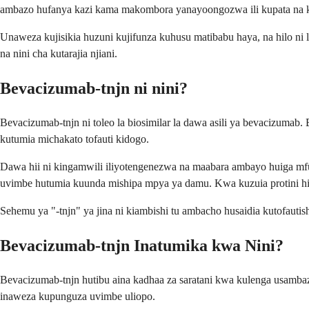
ambazo hufanya kazi kama makombora yanayoongozwa ili kupata na kush
Unaweza kujisikia huzuni kujifunza kuhusu matibabu haya, na hilo ni
na nini cha kutarajia njiani.
Bevacizumab-tnjn ni nini?
Bevacizumab-tnjn ni toleo la biosimilar la dawa asili ya bevacizumab.
kutumia michakato tofauti kidogo.
Dawa hii ni kingamwili iliyotengenezwa na maabara ambayo huiga mfu
uvimbe hutumia kuunda mishipa mpya ya damu. Kwa kuzuia protini hi
Sehemu ya "-tnjn" ya jina ni kiambishi tu ambacho husaidia kutofautis
Bevacizumab-tnjn Inatumika kwa Nini?
Bevacizumab-tnjn hutibu aina kadhaa za saratani kwa kulenga usamba
inaweza kupunguza uvimbe uliopo.