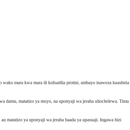
jo wako mara kwa mara ili kufuatilia protini, ambayo inaweza kuashiria
kwa damu, matatizo ya moyo, na uponyaji wa jeraha uliochelewa. Timu
u matatizo ya uponyaji wa jeraha baada ya upasuaji. Ingawa hizi