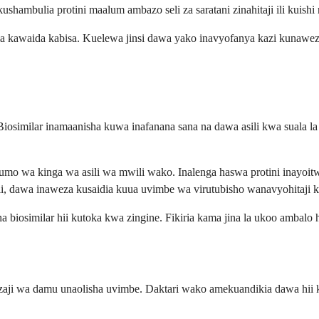
ambulia protini maalum ambazo seli za saratani zinahitaji ili kuishi
 la kawaida kabisa. Kuelewa jinsi dawa yako inavyofanya kazi kunawez
 Biosimilar inamaanisha kuwa inafanana sana na dawa asili kwa suala la
mo wa kinga wa asili wa mwili wako. Inalenga haswa protini inayoit
i, dawa inaweza kusaidia kuua uvimbe wa virutubisho wanavyohitaji 
ha biosimilar hii kutoka kwa zingine. Fikiria kama jina la ukoo ambal
zaji wa damu unaolisha uvimbe. Daktari wako amekuandikia dawa hii 