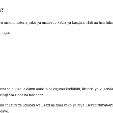
n?
a makini historia yako ya matibabu kabla ya kuagiza. Hali au hali fula
 haya:
na shinikizo la damu ambalo ni vigumu kudhibiti, historia ya kugand
iliaji wa ziada na tahadhari.
i chaguzi za udhibiti wa uzazi na timu yako ya afya. Bevacizumab-tn
daye.