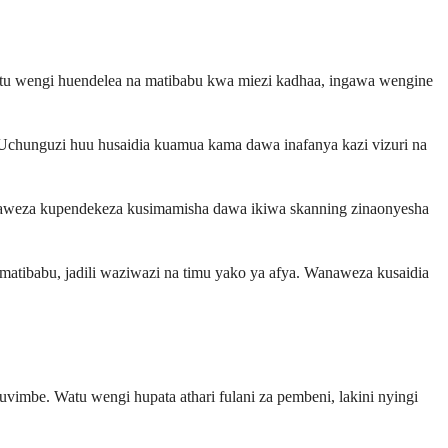
Watu wengi huendelea na matibabu kwa miezi kadhaa, ingawa wengine
 Uchunguzi huu husaidia kuamua kama dawa inafanya kazi vizuri na
anaweza kupendekeza kusimamisha dawa ikiwa skanning zinaonyesha
tibabu, jadili waziwazi na timu yako ya afya. Wanaweza kusaidia
vimbe. Watu wengi hupata athari fulani za pembeni, lakini nyingi