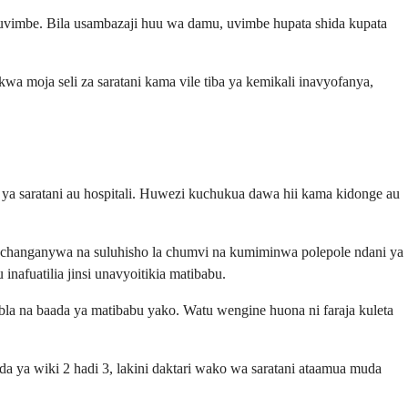
vimbe. Bila usambazaji huu wa damu, uvimbe hupata shida kupata
a moja seli za saratani kama vile tiba ya kemikali inavyofanya,
a saratani au hospitali. Huwezi kuchukua dawa hii kama kidonge au
uchanganywa na suluhisho la chumvi na kumiminwa polepole ndani ya
fuatilia jinsi unavyoitikia matibabu.
la na baada ya matibabu yako. Watu wengine huona ni faraja kuleta
a ya wiki 2 hadi 3, lakini daktari wako wa saratani ataamua muda