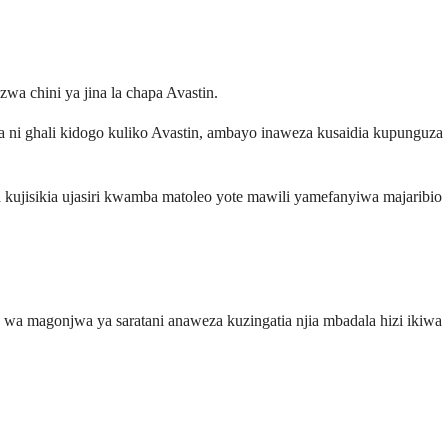
zwa chini ya jina la chapa Avastin.
a ni ghali kidogo kuliko Avastin, ambayo inaweza kusaidia kupunguza
kujisikia ujasiri kwamba matoleo yote mawili yamefanyiwa majaribio
a magonjwa ya saratani anaweza kuzingatia njia mbadala hizi ikiwa