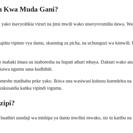
jn Kwa Muda Gani?
i yako inavyoitikia vizuri na jinsi mwili wako unavyovumilia dawa. 
upitia vipimo vya damu, skanning za picha, na uchunguzi wa kimwili.
inabaki imara au inaboresha na hupati athari mbaya. Daktari wako 
nakuwa ngumu sana kudhibiti.
eshe matibabu peke yako. Ikiwa una wasiwasi kuhusu kuendelea na ma
ukusaidia katika vipindi vigumu.
zipi?
uathiri uundaji wa mishipa ya damu mwilini mwako, sio tu karibu na u