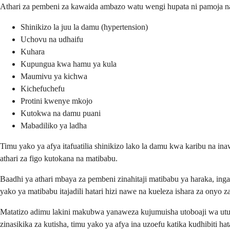
Athari za pembeni za kawaida ambazo watu wengi hupata ni pamoja n
Shinikizo la juu la damu (hypertension)
Uchovu na udhaifu
Kuhara
Kupungua kwa hamu ya kula
Maumivu ya kichwa
Kichefuchefu
Protini kwenye mkojo
Kutokwa na damu puani
Mabadiliko ya ladha
Timu yako ya afya itafuatilia shinikizo lako la damu kwa karibu na in
athari za figo kutokana na matibabu.
Baadhi ya athari mbaya za pembeni zinahitaji matibabu ya haraka, in
yako ya matibabu itajadili hatari hizi nawe na kueleza ishara za onyo z
Matatizo adimu lakini makubwa yanaweza kujumuisha utoboaji wa utumb
zinasikika za kutisha, timu yako ya afya ina uzoefu katika kudhibiti ha