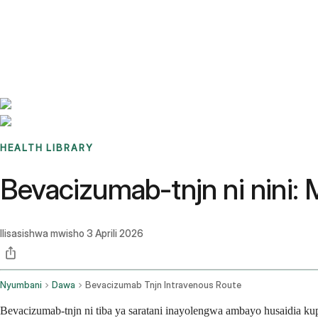
Benchmarks
Stories
FAQ
Sign up / Log in
HEALTH LIBRARY
Bevacizumab-tnjn ni nini: 
Ilisasishwa mwisho
3 Aprili 2026
Nyumbani
Dawa
Bevacizumab Tnjn Intravenous Route
Bevacizumab-tnjn ni tiba ya saratani inayolengwa ambayo husaidia k