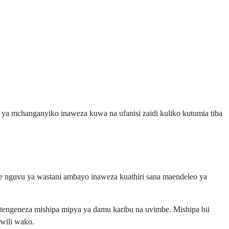
i ya mchanganyiko inaweza kuwa na ufanisi zaidi kuliko kutumia tiba
e nguvu ya wastani ambayo inaweza kuathiri sana maendeleo ya
utengeneza mishipa mipya ya damu karibu na uvimbe. Mishipa hii
mwili wako.