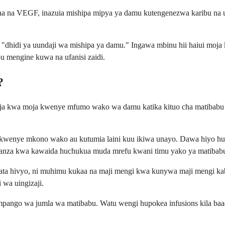
a na VEGF, inazuia mishipa mipya ya damu kutengenezwa karibu na u
"dhidi ya uundaji wa mishipa ya damu." Ingawa mbinu hii haiui moja kw
u mengine kuwa na ufanisi zaidi.
?
ja kwa moja kwenye mfumo wako wa damu katika kituo cha matibabu y
a kwenye mkono wako au kutumia laini kuu ikiwa unayo. Dawa hiyo h
a kwa kawaida huchukua muda mrefu kwani timu yako ya matibabu ina
ata hivyo, ni muhimu kukaa na maji mengi kwa kunywa maji mengi kab
 wa uingizaji.
mpango wa jumla wa matibabu. Watu wengi hupokea infusions kila baad