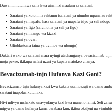
Dawa hii hutumiwa sana kwa aina hizi maalum za saratani:
Saratani ya koloni na rektamu (saratani ya utumbo mpana au re
Saratani ya mapafu, hasa saratani ya mapafu isiyo ya seli ndogo
Saratani ya figo (carcinoma ya seli ya figo)
Saratani ya mlango wa kizazi
Saratani ya ovari
Glioblastoma (aina ya uvimbe wa ubongo)
Daktari wako wa saratani mara nyingi atachanganya bevacizumab-tnjn 
moja pekee, ikikupa nafasi nzuri ya kupata matokeo chanya.
Bevacizumab-tnjn Hufanya Kazi Gani?
Bevacizumab-tnjn hufanya kazi kwa kukata usambazaji wa damu ambao
saratani inapofaa kutumika.
Hivi ndivyo mchakato unavyofanya kazi kwa maneno rahisi. Seli za s
mipya ya damu hufanya kama barabara kuu, ikitoa oksijeni na virutub