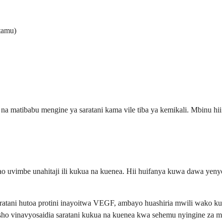
ktamu)
na matibabu mengine ya saratani kama vile tiba ya kemikali. Mbinu hi
 uvimbe unahitaji ili kukua na kuenea. Hii huifanya kuwa dawa yeny
aratani hutoa protini inayoitwa VEGF, ambayo huashiria mwili wako k
isho vinavyosaidia saratani kukua na kuenea kwa sehemu nyingine za 