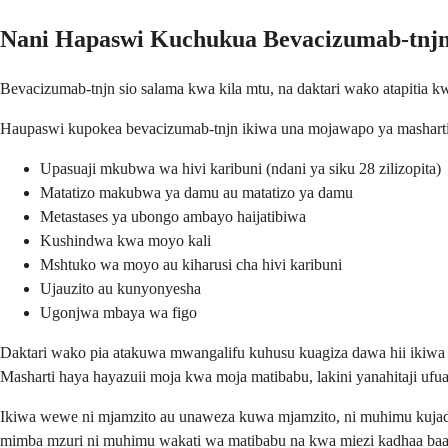
Nani Hapaswi Kuchukua Bevacizumab-tnj
Bevacizumab-tnjn sio salama kwa kila mtu, na daktari wako atapitia kw
Haupaswi kupokea bevacizumab-tnjn ikiwa una mojawapo ya masharti
Upasuaji mkubwa wa hivi karibuni (ndani ya siku 28 zilizopita)
Matatizo makubwa ya damu au matatizo ya damu
Metastases ya ubongo ambayo haijatibiwa
Kushindwa kwa moyo kali
Mshtuko wa moyo au kiharusi cha hivi karibuni
Ujauzito au kunyonyesha
Ugonjwa mbaya wa figo
Daktari wako pia atakuwa mwangalifu kuhusu kuagiza dawa hii ikiwa u
Masharti haya hayazuii moja kwa moja matibabu, lakini yanahitaji ufuat
Ikiwa wewe ni mjamzito au unaweza kuwa mjamzito, ni muhimu kujadil
mimba mzuri ni muhimu wakati wa matibabu na kwa miezi kadhaa baa