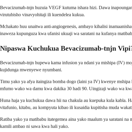
Bevacizumab-tnjn huzuia VEGF kutuma ishara hizi. Dawa inapoungan
virutubisho vinavyohitaji ili kuendelea kukua.
Mchakato huu unaitwa anti-angiogenesis, ambayo kihalisi inamaanisha 
inaweza kupunguza kwa ufanisi ukuaji wa saratani na kufanya matibab
Nipaswa Kuchukua Bevacizumab-tnjn Vipi
Bevacizumab-tnjn hupewa kama infusion ya ndani ya mishipa (IV) mo
kujidunga mwenyewe nyumbani.
Timu yako ya afya itaingiza bomba dogo (laini ya IV) kwenye mship
mfumo wako wa damu kwa dakika 30 hadi 90. Uingizaji wako wa kwanz
Huna haja ya kuchukua dawa hii na chakula au kuepuka kula kabla. H
vitafunio, kitabu, au kompyuta kibao ili kusaidia kupitisha muda wakati
Ratiba yako ya matibabu itategemea aina yako maalum ya saratani na 
kamili ambao ni sawa kwa hali yako.