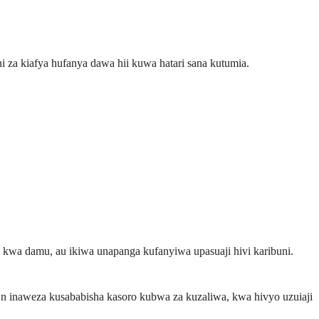
ni za kiafya hufanya dawa hii kuwa hatari sana kutumia.
a kwa damu, au ikiwa unapanga kufanyiwa upasuaji hivi karibuni.
jn inaweza kusababisha kasoro kubwa za kuzaliwa, kwa hivyo uzuiaji