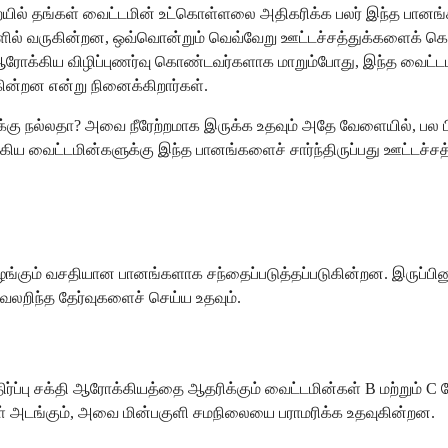
ையில் தங்கள் வைட்டமின் உட்கொள்ளலை அதிகரிக்க பலர் இந்த பானங
சுவைகளில் வருகின்றன, ஒவ்வொன்றும் வெவ்வேறு ஊட்டச்சத்துக்களை
் ஆரோக்கிய விழிப்புணர்வு கொண்டவர்களாக மாறும்போது, இந்த வைட்டம
்றன என்று நினைக்கிறார்கள்.
்களுக்கு நல்லதா? அவை நீரேற்றமாக இருக்க உதவும் அதே வேளையில், பல ப
க்கிய வைட்டமின்களுக்கு இந்த பானங்களைச் சார்ந்திருப்பது ஊட்டச்சத
ழங்கும் வசதியான பானங்களாக சந்தைப்படுத்தப்படுகின்றன. இருப்பினும்
கவலறிந்த தேர்வுகளைச் செய்ய உதவும்.
எதிர்ப்பு சக்தி ஆரோக்கியத்தை ஆதரிக்கும் வைட்டமின்கள் B மற்றும் 
ள் அடங்கும், அவை மின்பகுளி சமநிலையை பராமரிக்க உதவுகின்றன.