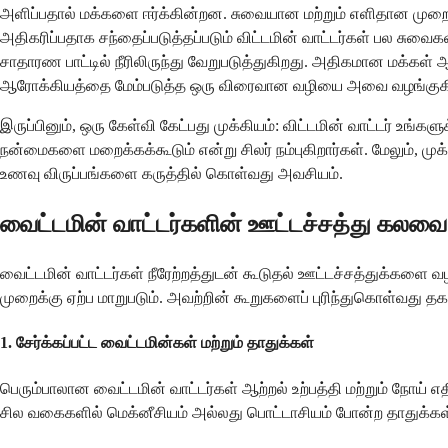
அளிப்பதால் மக்களை ஈர்க்கின்றன. சுவையான மற்றும் எளிதான முற
அதிகரிப்பதாக சந்தைப்படுத்தப்படும் விட்டமின் வாட்டர்கள் பல 
சாதாரண பாட்டில் நீரிலிருந்து வேறுபடுத்துகிறது. அதிகமான மக்கள
ஆரோக்கியத்தை மேம்படுத்த ஒரு விரைவான வழியை அவை வழங்குகின
இருப்பினும், ஒரு கேள்வி கேட்பது முக்கியம்: விட்டமின் வாட்டர் உங
நன்மைகளை மறைக்கக்கூடும் என்று சிலர் நம்புகிறார்கள். மேலும், மு
உணவு விருப்பங்களை கருத்தில் கொள்வது அவசியம்.
வைட்டமின் வாட்டர்களின் ஊட்டச்சத்து கலவை
வைட்டமின் வாட்டர்கள் நீரேற்றத்துடன் கூடுதல் ஊட்டச்சத்துக்களை வ
முறைக்கு ஏற்ப மாறுபடும். அவற்றின் கூறுகளைப் புரிந்துகொள்வது த
1.
சேர்க்கப்பட்ட வைட்டமின்கள் மற்றும் தாதுக்கள்
பெரும்பாலான வைட்டமின் வாட்டர்கள் ஆற்றல் உற்பத்தி மற்றும் நோய் 
சில வகைகளில் மெக்னீசியம் அல்லது பொட்டாசியம் போன்ற தாதுக்க