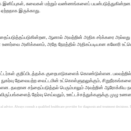
ற்கை இனிப்புகள், சுவைகள் மற்றும் வண்ணங்களைப் பயன்படுத்துகின்
 ஏற்றதாக இருக்காது.
சந்தைப்படுத்தப்படுகின்றன, ஆனால் அவற்றின் அதிக சர்க்கரை அல்
உணர்வை அளிக்கலாம், அதே நேரத்தில் அதிகப்படியான கலோரி உட்கொ
 வாட்டர்கள் குறிப்பிடத்தக்க குறைபாடுகளைக் கொண்டுள்ளன. பலவற்ற
யான நுகர்வு தேவையற்ற வைட்டமின் உட்கொள்ளுதலுக்கும், சிறுநீரகங்க
உள்ளன. தவறான சந்தைப்படுத்தல் பெரும்பாலும் அவற்றின் ஆரோக்கி
 விருப்பங்களைத் தேர்வு செய்வதும், ஊட்டச்சத்துக்களுக்கு முழு 
ical advice. Always consult a qualified healthcare provider for diagnosis and treatment decisions