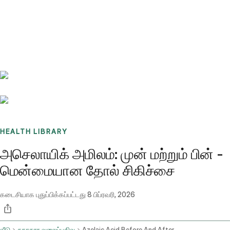
Benchmarks
Stories
FAQ
Sign up / Log in
HEALTH LIBRARY
அசெலாயிக் அமிலம்: முன் மற்றும் பின் -
மென்மையான தோல் சிகிச்சை
கடைசியாக புதுப்பிக்கப்பட்டது
8 பிப்ரவரி, 2026
வீடு
சுகாதார வலைப்பதிவு
Azelaic Acid Before And After