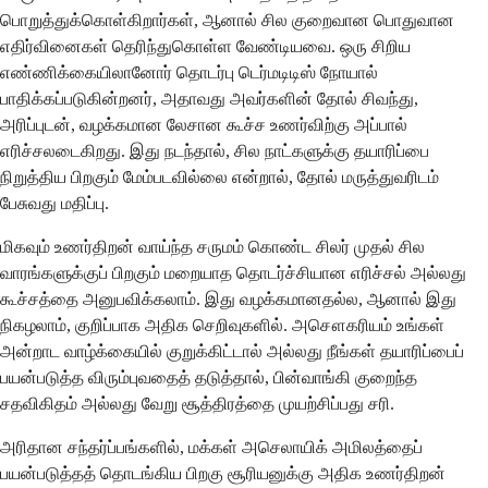
பொறுத்துக்கொள்கிறார்கள், ஆனால் சில குறைவான பொதுவான
எதிர்வினைகள் தெரிந்துகொள்ள வேண்டியவை. ஒரு சிறிய
எண்ணிக்கையிலானோர் தொடர்பு டெர்மடிடிஸ் நோயால்
பாதிக்கப்படுகின்றனர், அதாவது அவர்களின் தோல் சிவந்து,
அரிப்புடன், வழக்கமான லேசான கூச்ச உணர்விற்கு அப்பால்
எரிச்சலடைகிறது. இது நடந்தால், சில நாட்களுக்கு தயாரிப்பை
நிறுத்திய பிறகும் மேம்படவில்லை என்றால், தோல் மருத்துவரிடம்
பேசுவது மதிப்பு.
மிகவும் உணர்திறன் வாய்ந்த சருமம் கொண்ட சிலர் முதல் சில
வாரங்களுக்குப் பிறகும் மறையாத தொடர்ச்சியான எரிச்சல் அல்லது
கூச்சத்தை அனுபவிக்கலாம். இது வழக்கமானதல்ல, ஆனால் இது
நிகழலாம், குறிப்பாக அதிக செறிவுகளில். அசௌகரியம் உங்கள்
அன்றாட வாழ்க்கையில் குறுக்கிட்டால் அல்லது நீங்கள் தயாரிப்பைப்
பயன்படுத்த விரும்புவதைத் தடுத்தால், பின்வாங்கி குறைந்த
சதவிகிதம் அல்லது வேறு சூத்திரத்தை முயற்சிப்பது சரி.
அரிதான சந்தர்ப்பங்களில், மக்கள் அசெலாயிக் அமிலத்தைப்
பயன்படுத்தத் தொடங்கிய பிறகு சூரியனுக்கு அதிக உணர்திறன்