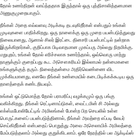
தோல் உணர்திறன் வாய்ந்ததாக இருந்தால் ஒரு புத்திசாலித்தனமான
அணுகுமுறையாகும்.
நீங்கள் அதை எவ்வளவு அடிக்கடி தடவுகிறீர்கள் என்பதும் உங்கள்
முடிவுகளை பாதிக்கிறது. ஒரு நாளைக்கு ஒரு முறை பயன்படுத்துவது
நிலையானது, ஆனால் சிலர் இரட்டை தினசரி பயன்பாட்டில் நன்றாக
இருக்கிறார்கள், குறிப்பாக பிடிவாதமான முகப்பரு அல்லது நிறமிக்கு.
மறுபுறம், உங்கள் தோல் எரிச்சலாக உணர்ந்தால், ஒவ்வொரு மாற்று
நாளுக்கும் குறைப்பது கூட அசௌகரியம் இல்லாமல் நன்மைகளை
உங்களுக்குத் தரும். நிலைத்தன்மை அதிர்வெண்ணை விட
முக்கியமானது, எனவே நீங்கள் உண்மையில் கடைபிடிக்கக்கூடிய ஒரு
தாளத்தைக் கண்டறியவும்.
உங்கள் ஒட்டுமொத்த தோல் பராமரிப்பு வழக்கமும் ஒரு பங்கு
வகிக்கிறது. நீங்கள் ரெட்டினாய்டுகள், வைட்டமின் சி அல்லது
எக்ஸ்ஃபோலியேட்டிங் அமிலங்கள் போன்ற பிற செயலில் உள்ள
பொருட்களைப் பயன்படுத்தினால், நீங்கள் அவற்றை எப்படி லேயர்
செய்கிறீர்கள் என்பதைப் பொறுத்து அவை அசெலாயிக் அமிலத்தை
மேம்படுத்தலாம் அல்லது குறுக்கிடலாம். ஒரே நேரத்தில் பல ஆக்டிவ்ஸ்