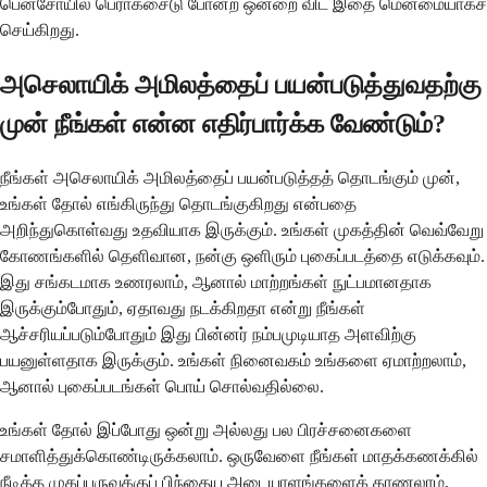
பென்சோயில் பெராக்சைடு போன்ற ஒன்றை விட இதை மென்மையாகச்
செய்கிறது.
அசெலாயிக் அமிலத்தைப் பயன்படுத்துவதற்கு
முன் நீங்கள் என்ன எதிர்பார்க்க வேண்டும்?
நீங்கள் அசெலாயிக் அமிலத்தைப் பயன்படுத்தத் தொடங்கும் முன்,
உங்கள் தோல் எங்கிருந்து தொடங்குகிறது என்பதை
அறிந்துகொள்வது உதவியாக இருக்கும். உங்கள் முகத்தின் வெவ்வேறு
கோணங்களில் தெளிவான, நன்கு ஒளிரும் புகைப்படத்தை எடுக்கவும்.
இது சங்கடமாக உணரலாம், ஆனால் மாற்றங்கள் நுட்பமானதாக
இருக்கும்போதும், ஏதாவது நடக்கிறதா என்று நீங்கள்
ஆச்சரியப்படும்போதும் இது பின்னர் நம்பமுடியாத அளவிற்கு
பயனுள்ளதாக இருக்கும். உங்கள் நினைவகம் உங்களை ஏமாற்றலாம்,
ஆனால் புகைப்படங்கள் பொய் சொல்வதில்லை.
உங்கள் தோல் இப்போது ஒன்று அல்லது பல பிரச்சனைகளை
சமாளித்துக்கொண்டிருக்கலாம். ஒருவேளை நீங்கள் மாதக்கணக்கில்
நீடித்த முகப்பருவுக்குப் பிந்தைய அடையாளங்களைக் காணலாம்,