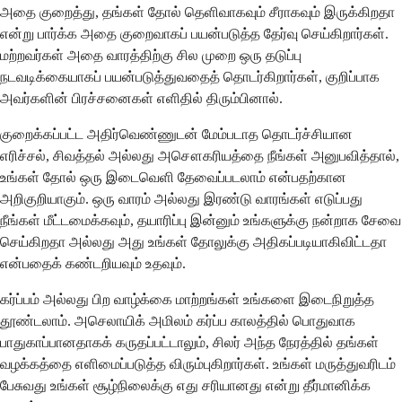
அதை குறைத்து, தங்கள் தோல் தெளிவாகவும் சீராகவும் இருக்கிறதா
என்று பார்க்க அதை குறைவாகப் பயன்படுத்த தேர்வு செய்கிறார்கள்.
மற்றவர்கள் அதை வாரத்திற்கு சில முறை ஒரு தடுப்பு
நடவடிக்கையாகப் பயன்படுத்துவதைத் தொடர்கிறார்கள், குறிப்பாக
அவர்களின் பிரச்சனைகள் எளிதில் திரும்பினால்.
குறைக்கப்பட்ட அதிர்வெண்ணுடன் மேம்படாத தொடர்ச்சியான
எரிச்சல், சிவத்தல் அல்லது அசௌகரியத்தை நீங்கள் அனுபவித்தால்,
உங்கள் தோல் ஒரு இடைவெளி தேவைப்படலாம் என்பதற்கான
அறிகுறியாகும். ஒரு வாரம் அல்லது இரண்டு வாரங்கள் எடுப்பது
நீங்கள் மீட்டமைக்கவும், தயாரிப்பு இன்னும் உங்களுக்கு நன்றாக சேவை
செய்கிறதா அல்லது அது உங்கள் தோலுக்கு அதிகப்படியாகிவிட்டதா
என்பதைக் கண்டறியவும் உதவும்.
கர்ப்பம் அல்லது பிற வாழ்க்கை மாற்றங்கள் உங்களை இடைநிறுத்த
தூண்டலாம். அசெலாயிக் அமிலம் கர்ப்ப காலத்தில் பொதுவாக
பாதுகாப்பானதாகக் கருதப்பட்டாலும், சிலர் அந்த நேரத்தில் தங்கள்
வழக்கத்தை எளிமைப்படுத்த விரும்புகிறார்கள். உங்கள் மருத்துவரிடம்
பேசுவது உங்கள் சூழ்நிலைக்கு எது சரியானது என்று தீர்மானிக்க