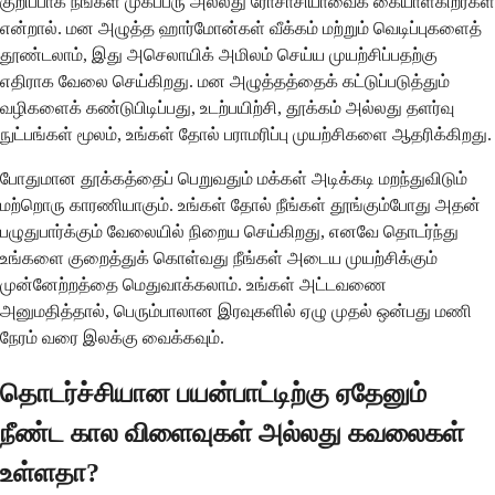
குறிப்பாக நீங்கள் முகப்பரு அல்லது ரோசாசியாவைக் கையாள்கிறீர்கள்
என்றால். மன அழுத்த ஹார்மோன்கள் வீக்கம் மற்றும் வெடிப்புகளைத்
தூண்டலாம், இது அசெலாயிக் அமிலம் செய்ய முயற்சிப்பதற்கு
எதிராக வேலை செய்கிறது. மன அழுத்தத்தைக் கட்டுப்படுத்தும்
வழிகளைக் கண்டுபிடிப்பது, உடற்பயிற்சி, தூக்கம் அல்லது தளர்வு
நுட்பங்கள் மூலம், உங்கள் தோல் பராமரிப்பு முயற்சிகளை ஆதரிக்கிறது.
போதுமான தூக்கத்தைப் பெறுவதும் மக்கள் அடிக்கடி மறந்துவிடும்
மற்றொரு காரணியாகும். உங்கள் தோல் நீங்கள் தூங்கும்போது அதன்
பழுதுபார்க்கும் வேலையில் நிறைய செய்கிறது, எனவே தொடர்ந்து
உங்களை குறைத்துக் கொள்வது நீங்கள் அடைய முயற்சிக்கும்
முன்னேற்றத்தை மெதுவாக்கலாம். உங்கள் அட்டவணை
அனுமதித்தால், பெரும்பாலான இரவுகளில் ஏழு முதல் ஒன்பது மணி
நேரம் வரை இலக்கு வைக்கவும்.
தொடர்ச்சியான பயன்பாட்டிற்கு ஏதேனும்
நீண்ட கால விளைவுகள் அல்லது கவலைகள்
உள்ளதா?