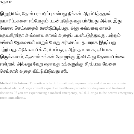
உதவும்.
இறுதியில், தோல் பராமரிப்பு என்பது நீங்கள் ஆரம்பித்ததால்
தயாரிப்புகளை எப்போதும் பயன்படுத்துவது பற்றியது அல்ல. இது
வேலை செய்வதைக் கண்டுபிடிப்பது, அது எவ்வளவு காலம்
உதவுகிறதோ அவ்வளவு காலம் அதைப் பயன்படுத்துவது, மற்றும்
உங்கள் தேவைகள் மாறும் போது சரிசெய்ய தயாராக இருப்பது
பற்றியது. அசெலாயிக் அமிலம் ஒரு அற்புதமான கருவியாக
இருக்கலாம், ஆனால் உங்கள் தோலுக்கு இனி அது தேவையில்லை
என்றால் அல்லது வேறு ஏதாவது உங்களுக்கு சிறப்பாக வேலை
செய்தால் அதை விட்டுவிடுவது சரி.
Medical Disclaimer:
This article is for informational purposes only and does not constitute
medical advice. Always consult a qualified healthcare provider for diagnosis and treatment
decisions. If you are experiencing a medical emergency, call 911 or go to the nearest emergency
room immediately.