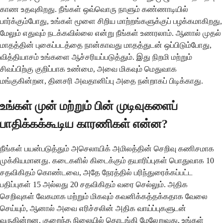
காண உதவுகிறது. நீங்கள் ஒவ்வொரு நாளும் கண்ணாடியில்
பார்க்கும்போது, ​​உங்கள் மூளை சிறிய மாற்றங்களுக்குப் பழக்கமாகிறது,
மேலும் எதுவும் நடக்கவில்லை என்று நீங்கள் உணரலாம். ஆனால் முதல்
மாதத்தின் புகைப்படத்தை நான்காவது மாதத்துடன் ஒப்பிடும்போது, ​​
வித்தியாசம் உங்களை ஆச்சரியப்படுத்தும். இது நிறமி மற்றும்
சிவப்பிற்கு குறிப்பாக உண்மை, அவை மிகவும் மெதுவாக
மங்குகின்றன, தினசரி அவதானிப்பு அதை நன்றாகப் பிடிக்காது.
உங்கள் முன் மற்றும் பின் முடிவுகளைப்
பாதிக்கக்கூடிய காரணிகள் என்ன?
நீங்கள் பயன்படுத்தும் அசெலாயிக் அமிலத்தின் செறிவு கணிசமாக
முக்கியமானது. கடைகளில் கிடைக்கும் தயாரிப்புகள் பொதுவாக 10
சதவிகிதம் கொண்டவை, அதே நேரத்தில் பரிந்துரைக்கப்பட்ட
பதிப்புகள் 15 அல்லது 20 சதவிகிதம் வரை செல்லும். அதிக
செறிவுகள் வேகமாக மற்றும் மிகவும் கவனிக்கத்தக்கதாக வேலை
செய்யும், ஆனால் அவை எரிச்சலின் அதிக வாய்ப்புகளுடன்
வருகின்றன. குறைந்த நிலையில் தொடங்கி மேலேறுவது, உங்கள்