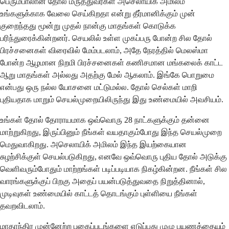
பெரும்பாலான தோல் மருத்துவர்கள் அசெலாயிக் அமிலம்
உங்களுக்காக வேலை செய்கிறதா என்று தீர்மானிக்கும் முன்
குறைந்தது மூன்று முதல் நான்கு மாதங்கள் கொடுக்க
பரிந்துரைக்கின்றனர். செயலில் உள்ள முகப்பரு போன்ற சில தோல்
பிரச்சனைகள் விரைவில் மேம்படலாம், அதே நேரத்தில் மெலஸ்மா
போன்ற ஆழமான நிறமி பிரச்சனைகள் கணிசமான மங்கலைக் காட்ட
ஆறு மாதங்கள் அல்லது அதற்கு மேல் ஆகலாம். இங்கே பொறுமை
என்பது ஒரு நல்ல யோசனை மட்டுமல்ல. தோல் செல்கள் மாறி
புதியதாக மாறும் செயல்முறையிலிருந்து இது உண்மையில் அவசியம்.
உங்கள் தோல் தோராயமாக ஒவ்வொரு 28 நாட்களுக்கும் தன்னை
மாற்றுகிறது, இருப்பினும் நீங்கள் வயதாகும்போது இந்த செயல்முறை
மெதுவாகிறது. அசெலாயிக் அமிலம் இந்த இயற்கையான
சுழற்சிக்குள் செயல்படுகிறது, எனவே ஒவ்வொரு புதிய தோல் அடுக்கு
வெளிவரும்போதும் மாற்றங்கள் படிப்படியாக நிகழ்கின்றன. நீங்கள் சில
வாரங்களுக்குப் பிறகு அதைப் பயன்படுத்துவதை நிறுத்தினால்,
முடிவுகள் உண்மையில் காட்டத் தொடங்கும் புள்ளியை நீங்கள்
தவறவிடலாம்.
மாதாந்திர முன்னேற்ற புகைப்படங்களை எடுப்பது முழு பயணத்தையும்