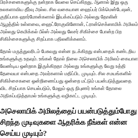
பிரச்சனைகளுக்கு நன்றாக வேலை செய்கிறது, ஆனால் இது ஒரு
உலகளாவிய தீர்வு அல்ல. சில வகையான ஹைப்பர் பிக்மென்டேஷன்,
குறிப்பாக ஹார்மோன்களால் இயக்கப்படும் அல்லது தோலின்
ஆழத்தில் உள்ளவை, ஹைட்ரோகுவினோன், ட்ரான்செக்ஸாமிக் அமிலம்
அல்லது கெமிக்கல் பீல்ஸ் அல்லது லேசர் சிகிச்சை போன்ற பிற
சிகிச்சைகளுக்கு சிறப்பாக பதிலளிக்கலாம்.
தோல் மருத்துவரிடம் பேசுவது என்ன நடக்கிறது என்பதைக் கண்டறிய
உங்களுக்கு உதவும். உங்கள் தோல் நிலை அசெலாயிக் அமிலம் கையாள
வேண்டிய ஒன்றாக இருக்கிறதா அல்லது உங்களுக்கு வேறு உத்தி
தேவையா என்பதை அவர்களால் மதிப்பிட முடியும். சில சமயங்களில்
சிகிச்சைகளை ஒன்றிணைப்பது ஒன்றை மட்டும் பயன்படுத்துவதை
விட சிறப்பாக செயல்படும், மேலும் ஒரு நிபுணர் உங்கள் தோலை
அதிகப்படுத்தாமல் உங்களுக்கு வழிகாட்ட முடியும்.
அசெலாயிக் அமிலத்தைப் பயன்படுத்தும்போது
சிறந்த முடிவுகளை ஆதரிக்க நீங்கள் என்ன
செய்ய முடியும்?