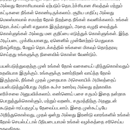
அல்லது ரோசாசியாவால் ஏற்படும் தொடர்ச்சியான சிவத்தல் மற்றும்
கட்டிகளை நீங்கள் கொண்டிருக்கலாம். சூரிய பாதிப்பு அல்லது
மெலஸ்மாவால் சமமற்ற தோல் நிறத்தை நீங்கள் கவனிக்கலாம். உங்கள்
தொடக்கப் புள்ளி எதுவாக இருந்தாலும், அதை எழுதி வைத்துக்
கொள்ளுங்கள் அல்லது மன குறிப்பை எடுத்துக் கொள்ளுங்கள். இந்த
அடிப்படை முக்கியமானது, ஏனெனில் முன்னேற்றம் மெதுவாக
நிகழ்கிறது, மேலும் தொடக்கத்தில் உங்களை மிகவும் தொந்தரவு
செய்தது உங்களுக்கு நினைவில் கொள்ள வேண்டும்.
பயன்படுத்துவதற்கு முன் உங்கள் தோல் வகையைப் புரிந்துகொள்வதும்
உதவியாக இருக்கும். உங்களுக்கு உணர்திறன் வாய்ந்த தோல்
இருந்தால், நீங்கள் முதல் முறையாக அசெலாயிக் அமிலத்தைப்
பயன்படுத்தும்போது அதிக கூச்ச உணர்வு அல்லது தற்காலிக
எரிச்சலை அனுபவிக்கலாம். எண்ணெய் பசை சருமம் இதை நன்றாக
பொறுத்துக்கொள்ளும், மற்றும் வறண்ட சருமத்திற்கு அதனுடன்
கூடுதல் ஈரப்பதமூட்டி தேவைப்படலாம். இதை முன்கூட்டியே
அறிந்துகொள்வது, முதல் ஒன்று அல்லது இரண்டு வாரங்களில் உங்கள்
தோல் செயல்பட்டால் பீதியடையாமல் உங்கள் வழக்கத்தை சரிசெய்ய
உதவுகிறது.