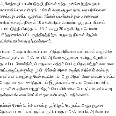
அமிலத்தைப் பயன்படுத்தி, நீங்கள் எந்த முன்னேற்றத்தையும்
காணவில்லை என்றால், உங்கள் அணுகுமுறையை மறுபரிசீலனை
செய்வது மதிப்பு. முதலில், நீங்கள் பயன்படுத்தும் செறிவைச்
சரிபார்க்கவும். நீங்கள் 10 சதவிகிதம் கொண்ட ஒரு தயாரிப்பைப்
பயன்படுத்தியிருந்தால், 15 அல்லது 20 சதவிகிதம் கொண்ட
பரிந்துரைக்கப்பட்ட சூத்திரத்திற்கு மாறுவது நீங்கள் தேடும்
வித்தியாசத்தை ஏற்படுத்தலாம்.
நீங்கள் அதை சரியாகப் பயன்படுத்துகிறீர்களா என்பதைக் கருத்தில்
கொள்ளுங்கள். அசெலாயிக் அமிலம் சுத்தமான, உலர்ந்த தோலில்
தடவப்பட வேண்டும், பொதுவாக சுத்தம் செய்த பிறகு மற்றும் கனமான
ஈரப்பதமூட்டிகளுக்கு முன். நீங்கள் அதை தடித்த கிரீம்கள் அல்லது
எண்ணெய்களுக்கு மேல் தடவினால், அது அதன் வேலையைச் செய்ய
போதுமானதாக ஊடுருவாமல் இருக்கலாம். உங்கள் தோல் பராமரிப்பு
படிகளின் வரிசை மற்றும் நேரம் செயலில் உள்ள பொருட்கள் எவ்வளவு
நன்றாக வேலை செய்கின்றன என்பதைப் பாதிக்கலாம்.
உங்கள் தோல் பிரச்சினைக்கு முற்றிலும் வேறுபட்ட அணுகுமுறை
தேவைப்படலாம் என்பதும் சாத்தியமாகும். அசெலாயிக் அமிலம் பல