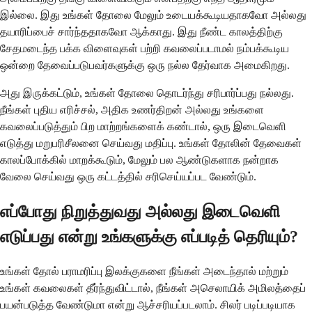
இல்லை. இது உங்கள் தோலை மேலும் உடையக்கூடியதாகவோ அல்லது
தயாரிப்பைச் சார்ந்ததாகவோ ஆக்காது. இது நீண்ட காலத்திற்கு
சேதமடைந்த பக்க விளைவுகள் பற்றி கவலைப்படாமல் நம்பக்கூடிய
ஒன்றை தேவைப்படுபவர்களுக்கு ஒரு நல்ல தேர்வாக அமைகிறது.
அது இருக்கட்டும், உங்கள் தோலை தொடர்ந்து சரிபார்ப்பது நல்லது.
நீங்கள் புதிய எரிச்சல், அதிக உணர்திறன் அல்லது உங்களை
கவலைப்படுத்தும் பிற மாற்றங்களைக் கண்டால், ஒரு இடைவெளி
எடுத்து மறுபரிசீலனை செய்வது மதிப்பு. உங்கள் தோலின் தேவைகள்
காலப்போக்கில் மாறக்கூடும், மேலும் பல ஆண்டுகளாக நன்றாக
வேலை செய்வது ஒரு கட்டத்தில் சரிசெய்யப்பட வேண்டும்.
எப்போது நிறுத்துவது அல்லது இடைவெளி
எடுப்பது என்று உங்களுக்கு எப்படித் தெரியும்?
உங்கள் தோல் பராமரிப்பு இலக்குகளை நீங்கள் அடைந்தால் மற்றும்
உங்கள் கவலைகள் தீர்ந்துவிட்டால், நீங்கள் அசெலாயிக் அமிலத்தைப்
பயன்படுத்த வேண்டுமா என்று ஆச்சரியப்படலாம். சிலர் படிப்படியாக