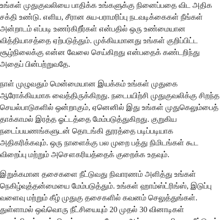
உங்கள் முதுகுவலியை பாதிக்க உங்களுக்கு நினைப்பதை விட அதிக
சக்தி உண்டு. எளிய, சீரான சுய-பராமரிப்பு நடவடிக்கைகள் நீங்கள்
அன்றாடம் எப்படி உணர்கிறீர்கள் என்பதில் ஒரு உண்மையான
வித்தியாசத்தை ஏற்படுத்தும். முக்கியமானது உங்கள் குறிப்பிட்ட
சூழ்நிலைக்கு என்ன வேலை செய்கிறது என்பதைக் கண்டறிந்து
அதைப் பின்பற்றுவதே.
நாள் முழுவதும் மென்மையான இயக்கம் உங்கள் முதுகை
ஆரோக்கியமாக வைத்திருக்கிறது. நடைபயிற்சி முதுகுவலிக்கு சிறந்த
செயல்பாடுகளில் ஒன்றாகும், ஏனெனில் இது உங்கள் முதுகெலும்பைத்
தாக்காமல் இரத்த ஓட்டத்தை மேம்படுத்துகிறது. குறுகிய
நடைப்பயணங்களுடன் தொடங்கி தூரத்தை படிப்படியாக
அதிகரிக்கவும். ஒரு நாளைக்கு பல முறை பத்து நிமிடங்கள் கூட
விறைப்பு மற்றும் அசௌகரியத்தைக் குறைக்க உதவும்.
இறுக்கமான தசைகளை நீட்டுவது நிவாரணம் அளித்து உங்கள்
நெகிழ்வுத்தன்மையை மேம்படுத்தும். உங்கள் ஹாம்ஸ்ட்ரிங்ஸ், இடுப்பு
வளைவு மற்றும் கீழ் முதுகு தசைகளில் கவனம் செலுத்துங்கள்.
துள்ளாமல் ஒவ்வொரு நீட்சியையும் 20 முதல் 30 வினாடிகள்