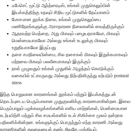
ஃபேசெட் மூட்டு ஆர்த்ரைடிஸ், உங்கள் முதுகெலும்பின்
இயக்கத்திற்கு உதவும் சிறிய மூட்டுகளில் தேய்மானம்
மோசமான தூக்க நிலை, உங்கள் முதுகெலும்பை
மணிநேரங்களுக்கு அசாதாரண நிலைகளில் வைத்திருக்கும்
ஆதரவற்ற மெத்தை, அது மிகவும் பழையதாகவோ, மிகவும்
மென்மையாகவோ அல்லது உங்கள் உடலுக்கு மிகவும்
உறுதியாகவோ இருப்பது
தசை சமநிலையின்மை, சில தசைகள் மிகவும் இறுக்கமாகவும்
மற்றவை மிகவும் பலவீனமாகவும் இருக்கும்
நாள் முழுவதும் உங்கள் முதுகில் அழுத்தம் கொடுக்கும்
வகையில் உட்காருவது அல்லது நிற்பதிலிருந்து ஏற்படும் postural
stress
இந்த பொதுவான காரணங்கள் தூக்கம் மற்றும் இயக்கத்துடன்
தொடர்புடைய பெரும்பாலான முதுகுவலிக்கு காரணமாகின்றன. இவை
பெரும்பாலும் பழக்கவழக்கங்களில் எளிய மாற்றங்கள், மென்மையான
உடற்பயிற்சி மற்றும் சில சமயங்களில் உடல் சிகிச்சை மூலம் நன்றாக
பதிலளிக்கின்றன. உங்களுக்குப் பொருந்தும் எந்த காரணி அல்லது
காரணிகளின் கலவையைக் கண்டறிவதே முக்கியம்.