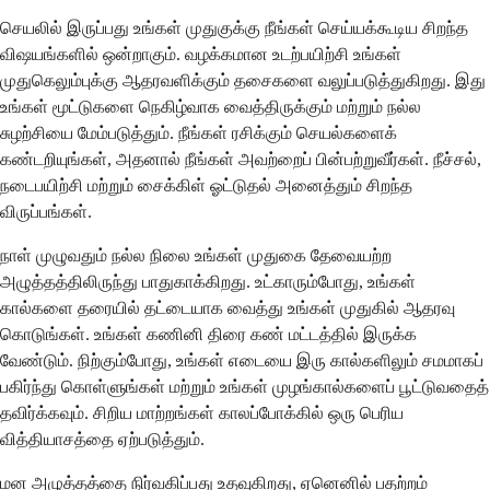
செயலில் இருப்பது உங்கள் முதுகுக்கு நீங்கள் செய்யக்கூடிய சிறந்த
விஷயங்களில் ஒன்றாகும். வழக்கமான உடற்பயிற்சி உங்கள்
முதுகெலும்புக்கு ஆதரவளிக்கும் தசைகளை வலுப்படுத்துகிறது. இது
உங்கள் மூட்டுகளை நெகிழ்வாக வைத்திருக்கும் மற்றும் நல்ல
சுழற்சியை மேம்படுத்தும். நீங்கள் ரசிக்கும் செயல்களைக்
கண்டறியுங்கள், அதனால் நீங்கள் அவற்றைப் பின்பற்றுவீர்கள். நீச்சல்,
நடைபயிற்சி மற்றும் சைக்கிள் ஓட்டுதல் அனைத்தும் சிறந்த
விருப்பங்கள்.
நாள் முழுவதும் நல்ல நிலை உங்கள் முதுகை தேவையற்ற
அழுத்தத்திலிருந்து பாதுகாக்கிறது. உட்காரும்போது, ​​உங்கள்
கால்களை தரையில் தட்டையாக வைத்து உங்கள் முதுகில் ஆதரவு
கொடுங்கள். உங்கள் கணினி திரை கண் மட்டத்தில் இருக்க
வேண்டும். நிற்கும்போது, ​​உங்கள் எடையை இரு கால்களிலும் சமமாகப்
பகிர்ந்து கொள்ளுங்கள் மற்றும் உங்கள் முழங்கால்களைப் பூட்டுவதைத்
தவிர்க்கவும். சிறிய மாற்றங்கள் காலப்போக்கில் ஒரு பெரிய
வித்தியாசத்தை ஏற்படுத்தும்.
மன அழுத்தத்தை நிர்வகிப்பது உதவுகிறது, ஏனெனில் பதற்றம்