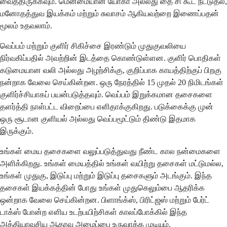
வைத்திருக்கவும். மென்மையான யோகா அல்லது தை சி கூட நீட்டுதல்,
மனோதத்துவ இயக்கம் மற்றும் சுவாசம் ஆகியவற்றை இணைப்பதன்
மூலம் உதவலாம்.
வெப்பம் மற்றும் குளிர் சிகிச்சை இரண்டும் முதுகுவலியை
நிர்வகிப்பதில் அவற்றின் இடத்தை கொண்டுள்ளன. குளிர் பொதிகள்
கடுமையான வலி அல்லது அழற்சிக்கு, குறிப்பாக காயத்திற்குப் பிறகு
நன்றாக வேலை செய்கின்றன. ஒரு நேரத்தில் 15 முதல் 20 நிமிடங்கள்
குளிர்ச்சியாகப் பயன்படுத்தவும். வெப்பம் இறுக்கமான தசைகளை
தளர்த்தி நாள்பட்ட விறைப்பை எளிதாக்குகிறது. படுக்கைக்கு முன்
ஒரு சூடான குளியல் அல்லது வெப்பமூட்டும் திண்டு இதமாக
இருக்கும்.
உங்கள் மைய தசைகளை வலுப்படுத்துவது நீண்ட கால நன்மைகளை
அளிக்கிறது. உங்கள் மையத்தில் உங்கள் வயிற்று தசைகள் மட்டுமல்ல,
உங்கள் முதுகு, இடுப்பு மற்றும் இடுப்பு தசைகளும் அடங்கும். இந்த
தசைகள் இயக்கத்தின் போது உங்கள் முதுகெலும்பை ஆதரிக்க
ஒன்றாக வேலை செய்கின்றன. பிளாங்க்ஸ், பிரிட்ஜஸ் மற்றும் பேர்ட்
டாக்ஸ் போன்ற எளிய உடற்பயிற்சிகள் காலப்போக்கில் இந்த
அத்தியாவசிய ஆதரவு அமைப்பை உருவாக்க முடியும்.