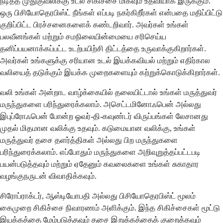
நீடித்த முதுகுவலிக்கு உடல் சிகிச்சை மிகவும் உதவியாக இருக்கும்.
ஒரு பிசியோதெரபிஸ்ட் நீங்கள் எப்படி நகர்கிறீர்கள் என்பதை மதிப்பிட்டு
குறிப்பிட்ட பிரச்சனைகளைக் கண்டறிவார். அவர்கள் உங்கள்
பலவீனங்கள் மற்றும் சமநிலையின்மையை சரிசெய்ய
தனிப்பயனாக்கப்பட்ட உடற்பயிற்சி திட்டத்தை உருவாக்குகிறார்கள்.
அவர்கள் உங்களுக்கு சரியான உடல் இயக்கவியல் மற்றும் எதிர்கால
வலியைத் தடுக்கும் இயக்க முறைகளையும் கற்றுக்கொடுக்கிறார்கள்.
வலி உங்கள் அன்றாட வாழ்க்கையில் தலையிட்டால் உங்கள் மருத்துவர்
மருந்துகளை பரிந்துரைக்கலாம். அசெட்டமினோஃபென் அல்லது
இபுப்ரோஃபென் போன்ற ஓவர்-தி-கவுண்டர் விருப்பங்கள் லேசானது
முதல் மிதமான வலிக்கு உதவும். கடுமையான வலிக்கு, உங்கள்
மருத்துவர் தசை தளர்த்திகள் அல்லது பிற மருந்துகளை
பரிந்துரைக்கலாம். எப்போதும் மருந்துகளை அறிவுறுத்தப்பட்டபடி
பயன்படுத்தவும் மற்றும் ஏதேனும் கவலைகளை உங்கள் சுகாதார
வழங்குநருடன் விவாதிக்கவும்.
சிரோப்ராக்டர், ஆஸ்டியோபதி அல்லது பிசியோதெரபிஸ்ட் மூலம்
கைமுறை சிகிச்சை நிவாரணம் அளிக்கும். இந்த சிகிச்சைகள் மூட்டு
இயக்கத்தை மேம்படுத்தவும் தசை இறுக்கத்தைக் குறைக்கவும்