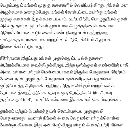
பெரும்பாலும் உங்கள் முதுகு தசைகளில் வெளிப்படுகிறது. நீங்கள் மன
அழுத்தமாக உணரும்போது, ​​உங்கள் தோள்பட்டை உயர்ந்து உங்கள்
முதுகு தசைகள் இறுக்கமடையலாம். உடற்பயிற்சி, பொழுதுபோக்குகள்
அல்லது தளர்வு நுட்பங்கள் மூலம் மன அழுத்தத்தைக் கையாள
ஆரோக்கியமான வழிகளைக் கண்டறிவது உடல் பதற்றத்தை
எளிதாக்கும். உங்கள் மன மற்றும் உடல் ஆரோக்கியம் ஆழமாக
இணைக்கப்பட்டுள்ளது.
நீரேற்றமாக இருப்பது உங்கள் முதுகெலும்பு டிஸ்க்குகளை
ஆரோக்கியமாக வைத்திருக்கிறது. இந்த டிஸ்க்குகள் தண்ணீரில் பாதி
அளவு உள்ளன மற்றும் மென்மையாகவும் இருக்க போதுமான நீரேற்றம்
தேவை. நாள் முழுவதும் போதுமான தண்ணீர் குடிப்பது உங்கள்
ஒட்டுமொத்த ஆரோக்கியத்திற்கு ஆதரவளிக்கும் மற்றும் டிஸ்க்
தேய்மானத்தைத் தடுக்க உதவும். ஒரு நேரத்தில் பெரிய அளவு
குடிப்பதை விட சீரான உட்கொள்ளலை இலக்காகக் கொள்ளுங்கள்.
தூக்கம் மற்றும் இயக்கத்துடன் தொடர்புடைய முதுகுவலி
பொதுவானது, ஆனால் நீங்கள் அதை வெறுமனே ஏற்றுக்கொள்ள
வேண்டியதில்லை. இது ஏன் நிகழ்கிறது மற்றும் அதைப் பற்றி நீங்கள்