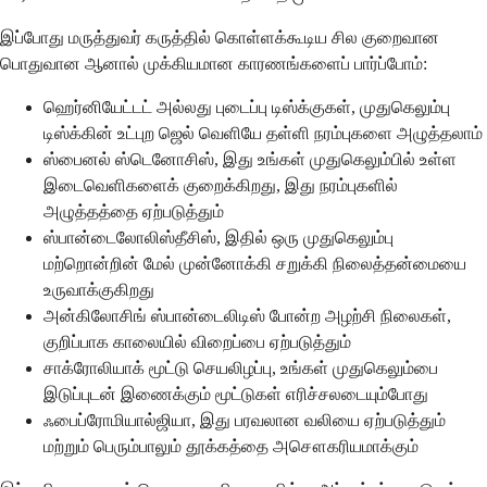
இப்போது மருத்துவர் கருத்தில் கொள்ளக்கூடிய சில குறைவான
பொதுவான ஆனால் முக்கியமான காரணங்களைப் பார்ப்போம்:
ஹெர்னியேட்டட் அல்லது புடைப்பு டிஸ்க்குகள், முதுகெலும்பு
டிஸ்க்கின் உட்புற ஜெல் வெளியே தள்ளி நரம்புகளை அழுத்தலாம்
ஸ்பைனல் ஸ்டெனோசிஸ், இது உங்கள் முதுகெலும்பில் உள்ள
இடைவெளிகளைக் குறைக்கிறது, இது நரம்புகளில்
அழுத்தத்தை ஏற்படுத்தும்
ஸ்பான்டைலோலிஸ்தீசிஸ், இதில் ஒரு முதுகெலும்பு
மற்றொன்றின் மேல் முன்னோக்கி சறுக்கி நிலைத்தன்மையை
உருவாக்குகிறது
அன்கிலோசிங் ஸ்பான்டைலிடிஸ் போன்ற அழற்சி நிலைகள்,
குறிப்பாக காலையில் விறைப்பை ஏற்படுத்தும்
சாக்ரோலியாக் மூட்டு செயலிழப்பு, உங்கள் முதுகெலும்பை
இடுப்புடன் இணைக்கும் மூட்டுகள் எரிச்சலடையும்போது
ஃபைப்ரோமியால்ஜியா, இது பரவலான வலியை ஏற்படுத்தும்
மற்றும் பெரும்பாலும் தூக்கத்தை அசௌகரியமாக்கும்