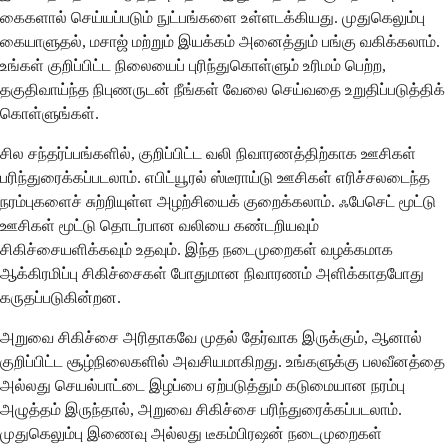
கைகளால் செய்யப்படும் நுட்பங்களை உள்ளடக்கியது. முதுகெலும்பு
கையாளுதல், மசாஜ் மற்றும் இயக்கம் அனைத்தும் பங்கு வகிக்கலாம்.
உங்கள் குறிப்பிட்ட நிலையைப் புரிந்துகொள்ளும் உரிமம் பெற்ற,
தகுதிவாய்ந்த நிபுணருடன் நீங்கள் வேலை செய்வதை உறுதிப்படுத்திக்
கொள்ளுங்கள்.
சில சந்தர்ப்பங்களில், குறிப்பிட்ட வலி நிவாரணத்திற்காக ஊசிகள்
பரிந்துரைக்கப்படலாம். எபிட்யூரல் ஸ்டீராய்டு ஊசிகள் எரிச்சலடைந்த
நரம்புகளைச் சுற்றியுள்ள அழற்சியைக் குறைக்கலாம். ஃபேசெட் மூட்டு
ஊசிகள் மூட்டு தொடர்பான வலியை கண்டறியவும்
சிகிச்சையளிக்கவும் உதவும். இந்த நடைமுறைகள் வழக்கமாக
ஆக்கிரமிப்பு சிகிச்சைகள் போதுமான நிவாரணம் அளிக்காதபோது
கருதப்படுகின்றன.
அறுவை சிகிச்சை அரிதாகவே முதல் தேர்வாக இருக்கும், ஆனால்
குறிப்பிட்ட சூழ்நிலைகளில் அவசியமாகிறது. உங்களுக்கு பலவீனத்தை
அல்லது செயல்பாட்டை இழப்பை ஏற்படுத்தும் கடுமையான நரம்பு
அழுத்தம் இருந்தால், அறுவை சிகிச்சை பரிந்துரைக்கப்படலாம்.
முதுகெலும்பு இணைவு அல்லது டீகம்பிரஷன் நடைமுறைகள்