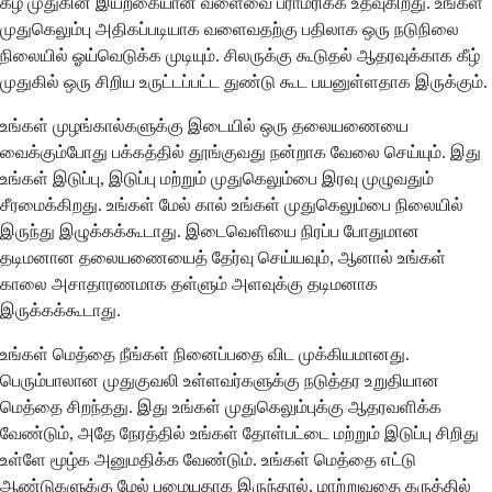
கீழ் முதுகின் இயற்கையான வளைவை பராமரிக்க உதவுகிறது. உங்கள்
முதுகெலும்பு அதிகப்படியாக வளைவதற்கு பதிலாக ஒரு நடுநிலை
நிலையில் ஓய்வெடுக்க முடியும். சிலருக்கு கூடுதல் ஆதரவுக்காக கீழ்
முதுகில் ஒரு சிறிய உருட்டப்பட்ட துண்டு கூட பயனுள்ளதாக இருக்கும்.
உங்கள் முழங்கால்களுக்கு இடையில் ஒரு தலையணையை
வைக்கும்போது பக்கத்தில் தூங்குவது நன்றாக வேலை செய்யும். இது
உங்கள் இடுப்பு, இடுப்பு மற்றும் முதுகெலும்பை இரவு முழுவதும்
சீரமைக்கிறது. உங்கள் மேல் கால் உங்கள் முதுகெலும்பை நிலையில்
இருந்து இழுக்கக்கூடாது. இடைவெளியை நிரப்ப போதுமான
தடிமனான தலையணையைத் தேர்வு செய்யவும், ஆனால் உங்கள்
காலை அசாதாரணமாக தள்ளும் அளவுக்கு தடிமனாக
இருக்கக்கூடாது.
உங்கள் மெத்தை நீங்கள் நினைப்பதை விட முக்கியமானது.
பெரும்பாலான முதுகுவலி உள்ளவர்களுக்கு நடுத்தர உறுதியான
மெத்தை சிறந்தது. இது உங்கள் முதுகெலும்புக்கு ஆதரவளிக்க
வேண்டும், அதே நேரத்தில் உங்கள் தோள்பட்டை மற்றும் இடுப்பு சிறிது
உள்ளே மூழ்க அனுமதிக்க வேண்டும். உங்கள் மெத்தை எட்டு
ஆண்டுகளுக்கு மேல் பழையதாக இருந்தால், மாற்றுவதை கருத்தில்