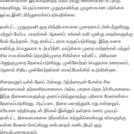
மென்மையான இயக்கத்தைத் தொடர்வது உண்மையில் மீட்புக்கு
உதவுகிறது. பெரும்பாலான முதுகுவலிக்கு முழுமையான படுக்கை
ஓய்வு இனி பரிந்துரைக்கப்படுவதில்லை.
நாள்பட்ட முதுகுவலி ஒரு வித்தியாசமான முறையைப் பின்பற்றுகிறது
மற்றும் மேம்பட மாதங்கள் ஆகலாம். உங்கள் வலி மூன்று மாதங்களுக்கு
மேல் நீடித்தால், அது நாள்பட்டதாக கருதப்படுகிறது. இந்த வகை
வலிக்கு பொதுவாக உடற்பயிற்சி, வாழ்க்கை முறை மாற்றங்கள் மற்றும்
சில சமயங்களில் தொழில்முறை சிகிச்சை உள்ளிட்ட விரிவான
அணுகுமுறை தேவைப்படுகிறது. முன்னேற்றம் மெதுவாக உணரலாம்,
ஆனால் சிறிய முன்னேற்றங்கள் காலப்போக்கில் கூடுகின்றன.
சிதைவுறும் டிஸ்க் நோய் அல்லது ஆர்த்ரைடிஸ் போன்ற சில
நிலைமைகள் தற்காலிகமானவை அல்ல, மாறாக தொடர்ச்சியானவை.
இந்த நிலைமைகளுக்கு குணப்படுத்துவதற்கு பதிலாக மேலாண்மை
தேவைப்படுகிறது. அடிப்படை நிலை மறைந்துவிடாது என்றாலும்,
சரியான உத்திகளுடன் நீங்கள் இன்னும் நன்றாக உணர முடியும்.
நாள்பட்ட நிலைமைகளை நிர்வகிக்க கற்றுக்கொள்வது உங்களுக்கு
என்ன வேலை செய்கிறது என்பதைக் கண்டறியும் ஒரு
செயல்முறையாகும்.