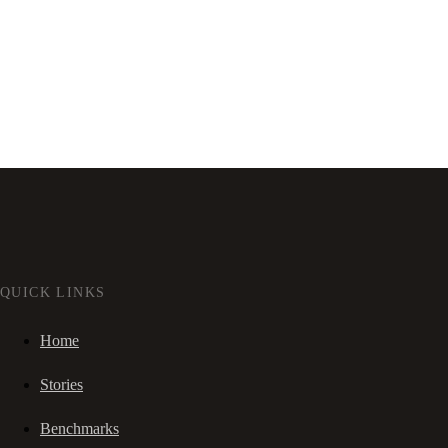
QUICK LINKS
Home
Stories
Benchmarks