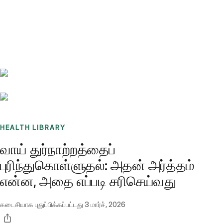
Benchmarks
Stories
FAQ
Sign up / Log in
HEALTH LIBRARY
வாய் துர்நாற்றத்தைப்
புரிந்துகொள்ளுதல்: அதன் அர்த்தம்
என்ன, அதை எப்படி சரிசெய்வது
கடைசியாக புதுப்பிக்கப்பட்டது
3 மார்ச், 2026