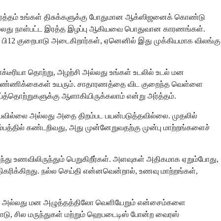
த்தம் உங்கள் திசுக்களுக்கு போதுமான ஆக்ஸிஜனைக் கொண்டு
 அல்லது நாள்பட்ட இரத்த இழப்பு ஆகியவை பொதுவான காரணங்கள்.
 பி12 குறைபாடு அடைகிறார்கள், ஏனெனில் இது முக்கியமாக விலங்கு
ீரியா தொற்று, அழற்சி அல்லது உங்கள் உடலில் உடல் மன
ாக எண்ணிக்கைகள் உயரும். சாதாரணத்தை விட குறைந்த வெள்ளை
த்தொற்றுகளுக்கு ஆளாகியிருக்கலாம் என்று அர்த்தம்.
செய்யவில்லை அல்லது அதை திறம்பட பயன்படுத்தவில்லை. முதலில்
பத்தில் கண்டறிவது, அது முன்னேறுவதற்கு முன்பு மாற்றங்களைச்
ுந்து உணவிலிருந்தும் பெறுகிறீர்கள். அளவுகள் அதிகமாக ஏறும்போது,
திகரிக்கிறது. நல்ல செய்தி என்னவென்றால், உணவு மாற்றங்கள்,
ோ அல்லது மன அழுத்தத்திலோ வெளியேறும் என்சைம்களை
ாடு, சில மருந்துகள் மற்றும் ஹெபடைடிஸ் போன்ற வைரஸ்