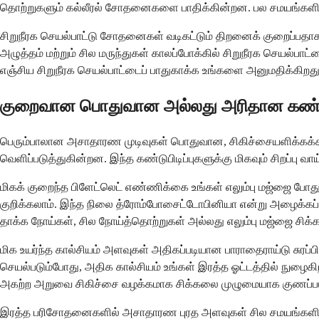
தொற்றுகளும் கல்லீரல் சோதனைகளை பாதிக்கின்றன. பல சமயங்களில், உ
சிறுநீரக செயல்பாட்டு சோதனைகள் வடிகட்டும் திறனைக் குறைப்பதாகக் கா
அழுத்தம் மற்றும் சில மருந்துகள் காலப்போக்கில் சிறுநீரக செயல்
எஞ்சிய சிறுநீரக செயல்பாட்டைப் பாதுகாக்க உங்களை அனுமதிக்கிறது
குறைவான பொதுவான அல்லது அரிதான கண்டுப
பெரும்பாலான அசாதாரண முடிவுகள் பொதுவான, சிகிச்சையளிக்கக்
வெளிப்படுத்துகின்றன. இந்த கண்டுபிடிப்புகளுக்கு மிகவும் சிறப்பு 
மிகக் குறைந்த பிளேட்லெட் எண்ணிக்கை உங்கள் எலும்பு மஜ்ஜை 
குறிக்கலாம். இந்த நிலை த்ரோம்போசைட்டோபினியா என்று அழைக்கப்ப
தாக்க நோய்கள், சில நோய்த்தொற்றுகள் அல்லது எலும்பு மஜ்ஜை சிக்
மிக உயர்ந்த கால்சியம் அளவுகள் அதிகப்படியான பாராதைராய்டு சுரப்ப
செயல்படும்போது, ​​அதிக கால்சியம் உங்கள் இரத்த ஓட்டத்தில் நுழைக
அகற்ற அறுவை சிகிச்சை வழக்கமாக சிக்கலை முழுமையாக குணப்படு
இரத்த பரிசோதனைகளில் அசாதாரண புரத அளவுகள் சில சமயங்களில் மல்