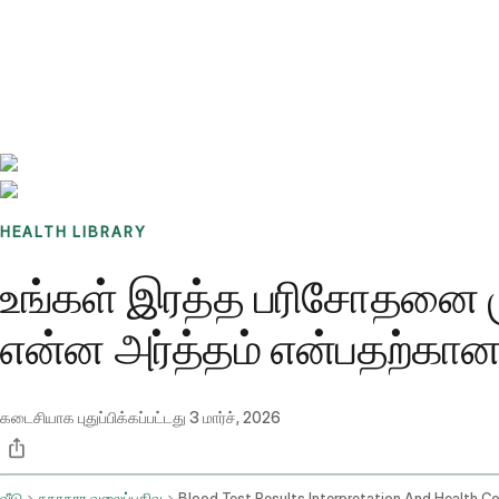
Benchmarks
Stories
FAQ
Sign up / Log in
HEALTH LIBRARY
உங்கள் இரத்த பரிசோதனை ம
என்ன அர்த்தம் என்பதற்கா
கடைசியாக புதுப்பிக்கப்பட்டது
3 மார்ச், 2026
வீடு
சுகாதார வலைப்பதிவு