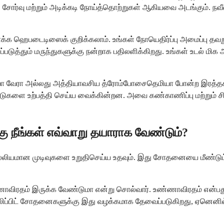
, சோர்வு மற்றும் அடிக்கடி நோய்த்தொற்றுகள் ஆகியவை அடங்கும். 
தாக்க ஹெபடைடிஸைக் குறிக்கலாம். உங்கள் நோயெதிர்ப்பு அமைப்பு தவ
படுத்தும் மருந்துகளுக்கு நன்றாக பதிலளிக்கிறது. உங்கள் உடல் 
வேரா அல்லது அத்தியாவசிய த்ரோம்போசைதெமியா போன்ற இரத்தக் க
களை உற்பத்தி செய்ய வைக்கின்றன. அவை கண்காணிப்பு மற்றும் சிகிச
 நீங்கள் எவ்வாறு தயாராக வேண்டும்?
துல்லியமான முடிவுகளை உறுதிசெய்ய உதவும். இது சோதனையை மீண்ட
ண்ணாவிரதம் இருக்க வேண்டுமா என்று சொல்வார். உண்ணாவிரதம் என்பது
ம் லிப்பிட் சோதனைகளுக்கு இது வழக்கமாக தேவைப்படுகிறது, ஏனெனி