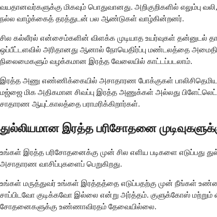
வயதானவர்களுக்கு மிகவும் பொதுவானது. அறிகுறிகளில் எலும்பு வலி
நல்ல வாழ்க்கைத் தரத்துடன் பல ஆண்டுகள் வாழ்கின்றனர்.
சில கல்லீரல் என்சைம்களின் விளக்க முடியாத உயர்வுகள் தன்னுடல் 
ஒப்பீட்டளவில் அரிதானது ஆனால் நோயெதிர்ப்பு மண்டலத்தை அமைதிப்
நிலைமைகளும் வழக்கமான இரத்த வேலையில் காட்டப்படலாம்.
இரத்த அணு எண்ணிக்கையில் அசாதாரண போக்குகள் பாலிசிதெமியா 
மஜ்ஜை மிக அதிகமான சிவப்பு இரத்த அணுக்கள் அல்லது பிளேட்லெட்டு
சாதாரண ஆயுட்காலத்தை பராமரிக்கிறார்கள்.
துல்லியமான இரத்த பரிசோதனை முடிவுகளுக்கு
உங்கள் இரத்த பரிசோதனைக்கு முன் சில எளிய படிகளை எடுப்பது 
அசாதாரண வாசிப்புகளைப் பெறுகிறது.
உங்கள் மருத்துவர் உங்கள் இரத்தத்தை எடுப்பதற்கு முன் நீங்கள் உ
சாப்பிடவோ குடிக்கவோ இல்லை என்று அர்த்தம். குளுக்கோஸ் மற்று
சோதனைகளுக்கு உண்ணாவிரதம் தேவையில்லை.