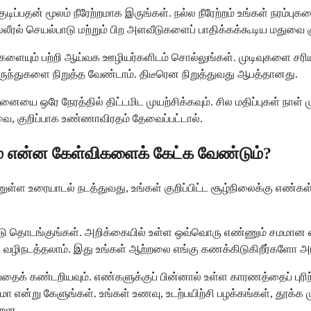
்பதன் மூலம் நீரேற்றமாக இருங்கள். நல்ல நீரேற்றம் உங்கள் நரம்புக
லீரல் செயல்பாடு மற்றும் பிற அளவீடுகளைப் பாதிக்கக்கூடிய மதுவை கு
்களையும் பற்றி ஆய்வக ஊழியர்களிடம் சொல்லுங்கள். முடிவுகளை சர
 மருந்துகளை நிறுத்த வேண்டாம். திடீரென நிறுத்துவது ஆபத்தானது.
யை ஒரே நேரத்தில் திட்டமிட முயற்சிக்கவும். சில மதிப்புகள் நாள்
வை, குறிப்பாக உண்ணாவிரதம் தேவைப்பட்டால்.
ிடம் என்ன கேள்விகளைக் கேட்க வேண்டும்?
ள்ள உரையாடல் நடத்துவது, உங்கள் குறிப்பிட்ட சூழ்நிலைக்கு எண்கள்
ேட்டு தொடங்குங்கள். அறிக்கையில் உள்ள ஒவ்வொரு எண்ணும் சமமா
ளை வழிநடத்தலாம். இது உங்கள் ஆற்றலை எங்கு கணக்கிடுகிறீர்களோ அ
ைக் கண்டறியவும். எண்களுக்குப் பின்னால் உள்ள காரணத்தைப் புரி
ாமா என்று கேளுங்கள். உங்கள் உணவு, உடற்பயிற்சி பழக்கங்கள், தூக
்றன.