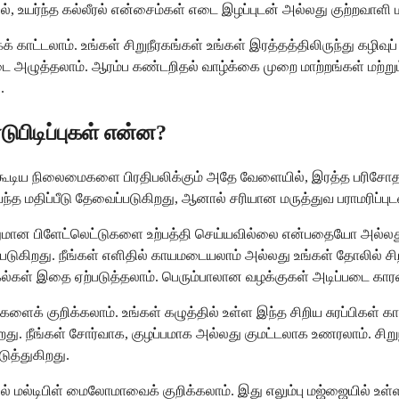
யர்ந்த கல்லீரல் என்சைம்கள் எடை இழப்புடன் அல்லது குற்றவாளி மர
ட்டலாம். உங்கள் சிறுநீரகங்கள் உங்கள் இரத்தத்திலிருந்து கழிவுப் பொ
பாட்டை அழுத்தலாம். ஆரம்ப கண்டறிதல் வாழ்க்கை முறை மாற்றங்கள் ம
.
ிடிப்புகள் என்ன?
கூடிய நிலைமைகளை பிரதிபலிக்கும் அதே வேளையில், இரத்த பரிச
வாய்ந்த மதிப்பீடு தேவைப்படுகிறது, ஆனால் சரியான மருத்துவ பராமரிப்
போதுமான பிளேட்லெட்டுகளை உற்பத்தி செய்யவில்லை என்பதையோ அல்
டுகிறது. நீங்கள் எளிதில் காயமடையலாம் அல்லது உங்கள் தோலில் சி
கல்கள் இதை ஏற்படுத்தலாம். பெரும்பாலான வழக்குகள் அடிப்படை கார
ிகளைக் குறிக்கலாம். உங்கள் கழுத்தில் உள்ள இந்த சிறிய சுரப்பிகள
ிறது. நீங்கள் சோர்வாக, குழப்பமாக அல்லது குமட்டலாக உணரலாம். சிறு
த்துகிறது.
டிபிள் மைலோமாவைக் குறிக்கலாம். இது எலும்பு மஜ்ஜையில் உள்ள ப