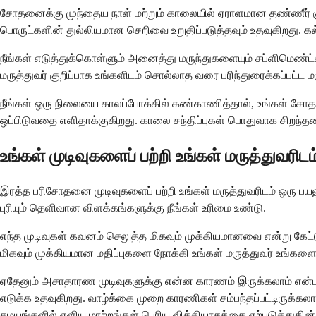
சோதனைக்கு முந்தைய நாள் மற்றும் காலையில் ஏராளமான தண்ணீர் குடிப
பொருட்களின் துல்லியமான செறிவை உறுதிப்படுத்தவும் உதவுகிறது. கல்
நீங்கள் எடுத்துக்கொள்ளும் அனைத்து மருந்துகளையும் சப்ளிமெண்ட
மருத்துவர் குறிப்பாக உங்களிடம் சொல்லாத வரை பரிந்துரைக்கப்பட்ட
நீங்கள் ஒரு நிலையை காலப்போக்கில் கண்காணித்தால், உங்கள் சோதனை
ஒப்பிடுவதை எளிதாக்குகிறது. காலை சந்திப்புகள் பொதுவாக சிறந்த
உங்கள் முடிவுகளைப் பற்றி உங்கள் மருத்துவர
இரத்த பரிசோதனை முடிவுகளைப் பற்றி உங்கள் மருத்துவரிடம் ஒரு பயனு
புரியும் தெளிவான விளக்கங்களுக்கு நீங்கள் உரிமை உண்டு.
எந்த முடிவுகள் கவனம் செலுத்த மிகவும் முக்கியமானவை என்று க
மிகவும் முக்கியமான மதிப்புகளை நோக்கி உங்கள் மருத்துவர் உங்க
ஏதேனும் அசாதாரண முடிவுகளுக்கு என்ன காரணம் இருக்கலாம் என்பத
எடுக்க உதவுகிறது. வாழ்க்கை முறை காரணிகள் சம்பந்தப்பட்டிருக்கல
சமயங்களில் எளிய மாற்றங்கள் பெரிய வித்தியாசத்தை ஏற்படுத்துகின