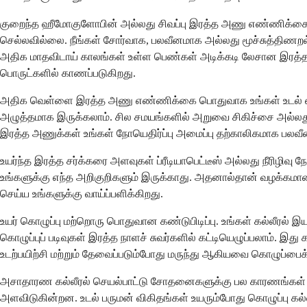
குறைந்த ஹீமோகுளோபின் அல்லது சிவப்பு இரத்த அணு எண்ணிக்கை 
செல்லவில்லை. நீங்கள் சோர்வாக, பலவீனமாக அல்லது மூச்சுத்திணறல
அதிக மாதவிடாய் காலங்கள் உள்ள பெண்கள் அடிக்கடி லேசான இரத்த 
பொருட்களில் காணப்படுகிறது.
அதிக வெள்ளை இரத்த அணு எண்ணிக்கை பொதுவாக உங்கள் உடல் எதையோ 
அழுத்தமாக இருக்கலாம். சில சமயங்களில் அறுவை சிகிச்சை அல்லத
இரத்த அணுக்கள் உங்கள் நோயெதிர்ப்பு அமைப்பு தற்காலிகமாக பலவீ
உயர்ந்த இரத்த சர்க்கரை அளவுகள் ப்ரீடியாபெட்டீஸ் அல்லது நீரிழி
உங்களுக்கு எந்த அறிகுறிகளும் இருக்காது. அதனால்தான் வழக்கமா
செய்ய உங்களுக்கு வாய்ப்பளிக்கிறது.
உயர் கொழுப்பு மற்றொரு பொதுவான கண்டுபிடிப்பு. உங்கள் கல்லீரல் 
கொழுப்புப் படிவுகள் இரத்த நாளச் சுவர்களில் கட்டியெழுப்பலாம். இ
உடற்பயிற்சி மற்றும் தேவைப்படும்போது மருந்து ஆகியவை கொழுப்பைக் 
அசாதாரண கல்லீரல் செயல்பாட்டு சோதனைகளுக்கு பல காரணங்கள்
அளவிடுகின்றன. உடல் பருமன் விகிதங்கள் உயரும்போது கொழுப்பு கல