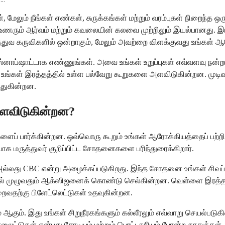
ேலும் நீங்கள் எண்கள், சுருக்கங்கள் மற்றும் வரம்புகள் நிறைந்த ஒ
உணரும் ஆர்வம் மற்றும் கவலையின் கலவை முற்றிலும் இயல்பானது. 
த்துவ கருவிகளில் ஒன்றாகும், மேலும் அவற்றை விளக்குவது உங்கள் ஆ
னாப்ஷாட்டாக எண்ணுங்கள். அவை உங்கள் உறுப்புகள் எவ்வளவு நன்ற
 உங்கள் இரத்தத்தில் உள்ள பல்வேறு கூறுகளை அளவிடுகின்றன. முடிவ
்துகின்றன.
ளவிடுகின்றன?
களைப் பார்க்கின்றன. ஒவ்வொரு கூறும் உங்கள் ஆரோக்கியத்தைப் பற
யாக மருத்துவர் குறிப்பிட்ட சோதனைகளை பரிந்துரைக்கிறார்.
லது CBC என்று அழைக்கப்படுகிறது. இந்த சோதனை உங்கள் சிவப்ப
 உடல் முழுவதும் ஆக்ஸிஜனைக் கொண்டு செல்கின்றன. வெள்ளை இரத்த
றைவதற்கு பிளேட்லெட்டுகள் உதவுகின்றன.
ஆகும். இது உங்கள் சிறுநீரகங்களும் கல்லீரலும் எவ்வாறு செயல்படுக
லைட்டுகள் என்பது சோடியம் மற்றும் பொட்டாசியம் போன்ற தாதுக்கள்