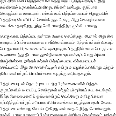
ஒரு திரவமான பித்தநீரைச் சேமித்து வலுப்படுத்துவதாகும். இது
கல்லீரலால் உருவாக்கப்படுகிறது. நீங்கள் உண்பது, குறிப்பாக
கொழுப்புள்ள உணவுகள், உங்கள் உடல் பித்தப்பையைச் சிறுகுடலில்
பித்தநீரை வெளியிடச் சொல்கிறது. அங்கு, அது கொழுப்புகளை
உடைக்க உதவுகிறது, இது செரிமானத்திற்கு முக்கியமானது.
பொதுவாக, பித்தப்பை நன்றாக வேலை செய்கிறது, ஆனால் அது சில
சுகாதாரப் பிரச்சனைகளை எதிர்கொள்ளலாம். பித்தக் கற்கள் மிகவும்
பொதுவான பிரச்சனைகளில் ஒன்றாகும். பித்தநீரில் உள்ள பொருட்கள்
கடினமடைந்து திடமான துண்டுகளை உருவாக்கும் போது அவை
நிகழ்கின்றன. இந்தக் கற்கள் பித்தப்பையை வீக்கமடையச்
செய்யலாம், இது கோலெசிஸ்டிடிஸ் என்று அழைக்கப்படுகிறது மற்றும்
தீவிர வலி மற்றும் பிற பிரச்சனைகளுக்கு வழிவகுக்கும்.
பித்தப்பையுடன் தொடர்புடைய மற்ற பிரச்சனைகளில் பித்தக்
குழாய்களில் அடைப்பு, தொற்றுகள் மற்றும் புற்றுநோய் கூட அடங்கும்.
இந்த நிலைமைகளில் ஒவ்வொன்றும் வெவ்வேறு அறிகுறிகளை
ஏற்படுத்தும் மற்றும் சரியான சிகிச்சைக்காக மருத்துவ உதவி தேவை.
பித்தப்பை எவ்வாறு செயல்படுகிறது என்பதை அறிந்து கொள்வதும்,
சாத்தியமான சுகாதாரப் பிரச்சனைகளை அறிந்து கொள்வதும், மக்கள்