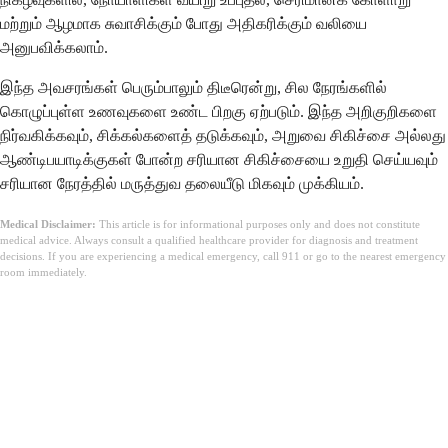
மற்றும் ஆழமாக சுவாசிக்கும் போது அதிகரிக்கும் வலியை
அனுபவிக்கலாம்.
இந்த அவசரங்கள் பெரும்பாலும் திடீரென்று, சில நேரங்களில்
கொழுப்புள்ள உணவுகளை உண்ட பிறகு ஏற்படும். இந்த அறிகுறிகளை
நிர்வகிக்கவும், சிக்கல்களைத் தடுக்கவும், அறுவை சிகிச்சை அல்லது
ஆண்டிபயாடிக்குகள் போன்ற சரியான சிகிச்சையை உறுதி செய்யவும்
சரியான நேரத்தில் மருத்துவ தலையீடு மிகவும் முக்கியம்.
Medical Disclaimer:
This article is for informational purposes only and does not constitute
medical advice. Always consult a qualified healthcare provider for diagnosis and treatment
decisions. If you are experiencing a medical emergency, call 911 or go to the nearest emergency
room immediately.