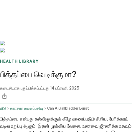
Benchmarks
Stories
FAQ
Sign up / Log in
HEALTH LIBRARY
பித்தப்பை வெடிக்குமா?
கடைசியாக புதுப்பிக்கப்பட்டது
14 பிப்ரவரி, 2025
வீடு
சுகாதார வலைப்பதிவு
Can A Gallbladder Burst
பித்தப்பை என்பது கல்லீரலுக்குக் கீழே காணப்படும் சிறிய, பேரிக்காய்
வடிவ உறுப்பு ஆகும். இதன் முக்கிய வேலை, உணவை ஜீரணிக்க உதவும்