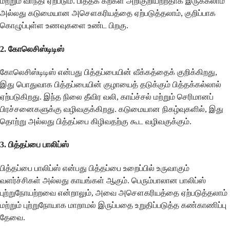
மற்றும் வாந்தி ஏற்படும். பித்தக் கற்கள் அறிகுறியற்றதாக இருக்கலாம்
அல்லது கடுமையான அசௌகரியத்தை ஏற்படுத்தலாம், குறிப்பாக
கொழுப்புள்ள உணவுகளை உண்ட பிறகு.
2. கோலெசிஸ்டிடிஸ்
கோலெசிஸ்டிடிஸ் என்பது பித்தப்பையின் வீக்கத்தைக் குறிக்கிறது,
இது பொதுவாக பித்தப்பையின் குழாயைத் தடுக்கும் பித்தக்கல்லால்
ஏற்படுகிறது. இந்த நிலை தீவிர வலி, காய்ச்சல் மற்றும் செரிமானப்
பிரச்சனைகளுக்கு வழிவகுக்கிறது. கடுமையான நிகழ்வுகளில், இது
தொற்று அல்லது பித்தப்பை கிழிவதற்கு கூட வழிவகுக்கும்.
3. பித்தப்பை பாலிப்ஸ்
பித்தப்பை பாலிப்ஸ் என்பது பித்தப்பை உறைப்பில் உருவாகும்
வளர்ச்சிகள் அல்லது காயங்கள் ஆகும். பெரும்பாலான பாலிப்ஸ்
புற்றுநோயற்றவை என்றாலும், அவை அசௌகரியத்தை ஏற்படுத்தலாம்
மற்றும் புற்றுநோயாக மாறாமல் இருப்பதை உறுதிப்படுத்த கண்காணிப்பு
தேவை.