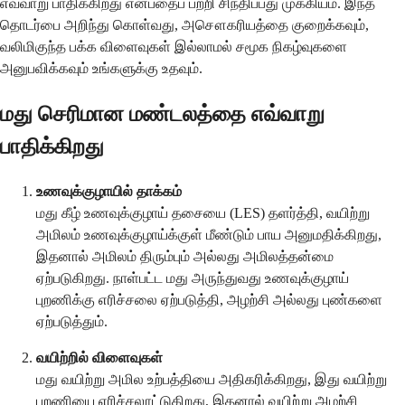
எவ்வாறு பாதிக்கிறது என்பதைப் பற்றி சிந்திப்பது முக்கியம். இந்த
தொடர்பை அறிந்து கொள்வது, அசௌகரியத்தை குறைக்கவும்,
வலிமிகுந்த பக்க விளைவுகள் இல்லாமல் சமூக நிகழ்வுகளை
அனுபவிக்கவும் உங்களுக்கு உதவும்.
மது செரிமான மண்டலத்தை எவ்வாறு
பாதிக்கிறது
உணவுக்குழாயில் தாக்கம்
மது கீழ் உணவுக்குழாய் தசையை (LES) தளர்த்தி, வயிற்று
அமிலம் உணவுக்குழாய்க்குள் மீண்டும் பாய அனுமதிக்கிறது,
இதனால் அமிலம் திரும்பும் அல்லது அமிலத்தன்மை
ஏற்படுகிறது. நாள்பட்ட மது அருந்துவது உணவுக்குழாய்
புறணிக்கு எரிச்சலை ஏற்படுத்தி, அழற்சி அல்லது புண்களை
ஏற்படுத்தும்.
வயிற்றில் விளைவுகள்
மது வயிற்று அமில உற்பத்தியை அதிகரிக்கிறது, இது வயிற்று
புறணியை எரிச்சலூட்டுகிறது, இதனால் வயிற்று அழற்சி