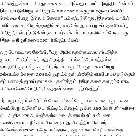
அமிலத்தன்மை. பொதுவாக உணவு அல்லது பானம் அருந்திய பின்னர்
இது ஏற்படுகிறது. வயிற்று அமிலம் உணவுக்குழாய்க்குள் மீண்டும்
செல்லும் போது இந்த அசௌகரியம் ஏற்படுகிறது, இதனால் வாயில்
புளிப்பு சுவை, விழுங்குவதில் சிரமம் அல்லது வயிறு உப்புதல் போன்ற
அறிகுறிகள் ஏற்படுகின்றன. பலர் தங்கள் வாழ்நாளில் எப்போதாவது
இந்த அறிகுறிகளை உணர்ந்திருப்பார்கள்.
ஒரு பொதுவான கேள்வி, "மது அமிலத்தன்மையை ஏற்படுத்த
முடியுமா?" ஆம், பலர் மது அருந்திய பின்னர் அமிலத்தன்மை
ஏற்படுகிறது என்று கூறுகிறார்கள். மது, பொதுவாக வயிற்று
உள்ளடக்கங்களை உணவுக்குழாய்க்குள் மீண்டும் வரவிடாமல் தடுக்கும்
கீழ் உணவுக்குழாய் தசையை தளர்த்தும். இந்த தசை தளரும்போது,
அமிலம் வெளியேறி அமிலத்தன்மையை ஏற்படுத்தும்.
பீர், மது மற்றும் ஸ்பிரிட்ஸ் போன்ற வெவ்வேறு வகையான மது, பலரை
வெவ்வேறு வழிகளில் பாதிக்கும். சிலருக்கு சில பானங்கள் மற்றவற்றை
விட அதிகமாக அமிலத்தன்மையைத் தூண்டும் என்பதை
கவனிக்கலாம். நீங்கள் அடிக்கடி மது அருந்திய பின்னர்
அமிலத்தன்மையை அனுபவித்தால், மது உங்கள் செரிமானத்தை