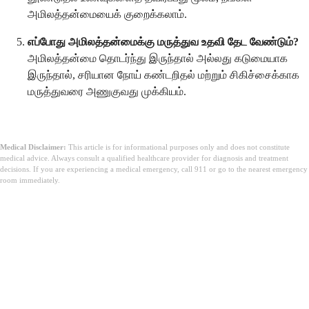
அமிலத்தன்மையைக் குறைக்கலாம்.
எப்போது அமிலத்தன்மைக்கு மருத்துவ உதவி தேட வேண்டும்?
அமிலத்தன்மை தொடர்ந்து இருந்தால் அல்லது கடுமையாக
இருந்தால், சரியான நோய் கண்டறிதல் மற்றும் சிகிச்சைக்காக
மருத்துவரை அணுகுவது முக்கியம்.
Medical Disclaimer:
This article is for informational purposes only and does not constitute
medical advice. Always consult a qualified healthcare provider for diagnosis and treatment
decisions. If you are experiencing a medical emergency, call 911 or go to the nearest emergency
room immediately.