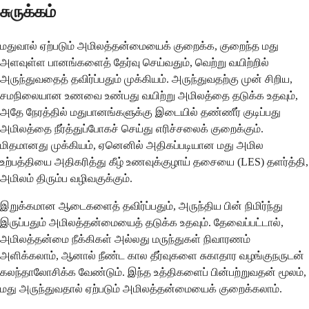
சுருக்கம்
மதுவால் ஏற்படும் அமிலத்தன்மையைக் குறைக்க, குறைந்த மது
அளவுள்ள பானங்களைத் தேர்வு செய்வதும், வெற்று வயிற்றில்
அருந்துவதைத் தவிர்ப்பதும் முக்கியம். அருந்துவதற்கு முன் சிறிய,
சமநிலையான உணவை உண்பது வயிற்று அமிலத்தை தடுக்க உதவும்,
அதே நேரத்தில் மதுபானங்களுக்கு இடையில் தண்ணீர் குடிப்பது
அமிலத்தை நீர்த்துப்போகச் செய்து எரிச்சலைக் குறைக்கும்.
மிதமானது முக்கியம், ஏனெனில் அதிகப்படியான மது அமில
உற்பத்தியை அதிகரித்து கீழ் உணவுக்குழாய் தசையை (LES) தளர்த்தி,
அமிலம் திரும்ப வழிவகுக்கும்.
இறுக்கமான ஆடைகளைத் தவிர்ப்பதும், அருந்திய பின் நிமிர்ந்து
இருப்பதும் அமிலத்தன்மையைத் தடுக்க உதவும். தேவைப்பட்டால்,
அமிலத்தன்மை நீக்கிகள் அல்லது மருந்துகள் நிவாரணம்
அளிக்கலாம், ஆனால் நீண்ட கால தீர்வுகளை சுகாதார வழங்குநருடன்
கலந்தாலோசிக்க வேண்டும். இந்த உத்திகளைப் பின்பற்றுவதன் மூலம்,
மது அருந்துவதால் ஏற்படும் அமிலத்தன்மையைக் குறைக்கலாம்.