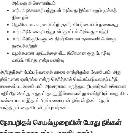
அல்லது அசௌகரியம்
மார்பு அசௌகரியத்துடன் அல்லது இல்லாமலும் மூச்சுத்
திணறல்
தெளிவான காரணமின்றி குளிர் வியர்வையில் நனைவது
மார்பு அசௌகரியத்துடன் குமட்டல் அல்லது வாந்தி
மார்பு அறிகுறிகளுடன் திடீர் லேசான தலைவலி அல்லது
தலைச்சுற்றல்
வழக்கமான பதட்டத்தை விட தீவிரமான ஒரு பேரழிவு
வரப்போகிறது என்ற உணர்வு
அறிகுறிகள் மேம்படுவதைக் காண காத்திருக்க வேண்டாம், அது
தீவிரமான ஒன்றல்ல என்று தெரிந்தால் வெட்கப்படுவதைப் பற்றி
கவலைப்பட வேண்டாம். அவசரகால மருத்துவ நிபுணர்கள் உங்களை
மதிப்பீடு செய்து எதுவும் தவறு இல்லை என்று கண்டுபிடிப்பதை விட,
உண்மையான இதயப் பிரச்சனையுடன் நீங்கள் நீண்ட நேரம்
காத்திருப்பதை விட விரும்புவார்கள்.
நோயறிதல் செயல்முறையின் போது நீங்கள்