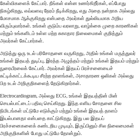
கேள்விகளைக் கேட்பார். நீங்கள் என்ன உணர்கிறீர்கள், எப்போது
நிகழ்கிறது, எவ்வளவு நேரம் நீடிக்கிறது, எது அதை நன்றாக அல்லது
மோசமாக ஆக்குகிறது என்பதை அவர்கள் துல்லியமாக அறிய
விரும்புவார்கள். உங்கள் குடும்ப வரலாறு, வாழ்க்கை முறை காரணிகள்
மற்றும் உங்களிடம் உள்ள மற்ற சுகாதார நிலைமைகள் குறித்தும்
அவர்கள் கேட்பார்கள்.
அடுத்து ஒரு உடல் பரிசோதனை வருகிறது, அதில் உங்கள் மருத்துவர்
உங்கள் இதயத் துடிப்பு, இரத்த அழுத்தம் மற்றும் உங்கள் இதயம் மற்றும்
நுரையீரலைக் கேட்பார். அவர்கள் இதயப் பிரச்சனையைச்
சுட்டிக்காட்டக்கூடிய சீரற்ற தாளங்கள், அசாதாரண ஒலிகள் அல்லது
பிற உடல் அறிகுறிகளைத் தேடுகிறார்கள்.
Electrocardiogram, அல்லது ECG, உங்கள் இதயத்தின் மின்
செயல்பாட்டைப் பதிவு செய்கிறது. இந்த எளிய சோதனை சில
நிமிடங்கள் மட்டுமே எடுக்கும் மற்றும் உங்கள் இதயத் தாளம்
இயல்பானதா என்பதை காட்டுகிறது. இது பல இதயப்
பிரச்சனைகளைக் கண்டறிய முடியும், இருப்பினும் சில நிலைமைகள்
அறிகுறிகளின் போது மட்டுமே தோன்றும்.