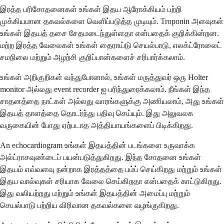
இரத்த பரிசோதனைகள் உங்கள் இதய ஆரோக்கியம் பற்றி
முக்கியமான தகவல்களை வெளிப்படுத்த முடியும். Troponin அளவுகள்
உங்கள் இதயத் தசை சேதமடைந்துள்ளதா என்பதைக் குறிக்கின்றன.
மற்ற இரத்த வேலைகள் உங்கள் தைராய்டு செயல்பாடு, எலக்ட்ரோலைட்
சமநிலை மற்றும் அழற்சி குறிப்பான்களைச் சரிபார்க்கலாம்.
உங்கள் அறிகுறிகள் வந்துபோனால், உங்கள் மருத்துவர் ஒரு Holter
monitor அல்லது event recorder ஐ பரிந்துரைக்கலாம். நீங்கள் இந்த
சாதனத்தை நாட்கள் அல்லது வாரங்களுக்கு அணியலாம், அது உங்கள்
இதயத் தாளத்தை தொடர்ந்து பதிவு செய்யும். இது அலுவலக
வருகையின் போது ஏற்படாத அத்தியாயங்களைப் பிடிக்கிறது.
An echocardiogram உங்கள் இதயத்தின் படங்களை உருவாக்க
அல்ட்ராசவுண்டைப் பயன்படுத்துகிறது. இந்த சோதனை உங்கள்
இதயம் எவ்வளவு நன்றாக இரத்தத்தை பம்ப் செய்கிறது மற்றும் உங்கள்
இதய வால்வுகள் சரியாக வேலை செய்கிறதா என்பதைக் காட்டுகிறது.
இது வலியற்றது மற்றும் உங்கள் இதயத்தின் அமைப்பு மற்றும்
செயல்பாடு பற்றிய விரிவான தகவல்களை வழங்குகிறது.