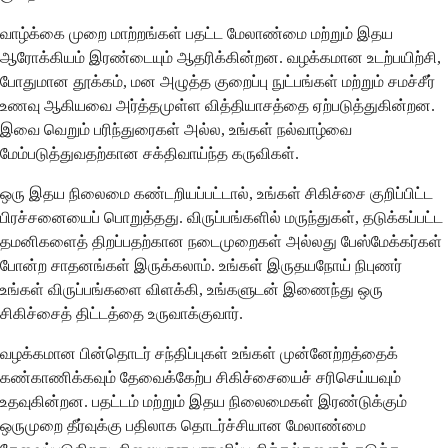
வாழ்க்கை முறை மாற்றங்கள் பதட்ட மேலாண்மை மற்றும் இதய
ஆரோக்கியம் இரண்டையும் ஆதரிக்கின்றன. வழக்கமான உடற்பயிற்சி,
போதுமான தூக்கம், மன அழுத்த குறைப்பு நுட்பங்கள் மற்றும் சமச்சீர்
உணவு ஆகியவை அர்த்தமுள்ள வித்தியாசத்தை ஏற்படுத்துகின்றன.
இவை வெறும் பரிந்துரைகள் அல்ல, உங்கள் நல்வாழ்வை
மேம்படுத்துவதற்கான சக்திவாய்ந்த கருவிகள்.
ஒரு இதய நிலைமை கண்டறியப்பட்டால், உங்கள் சிகிச்சை குறிப்பிட்ட
பிரச்சனையைப் பொறுத்தது. விருப்பங்களில் மருந்துகள், தடுக்கப்பட்ட
தமனிகளைத் திறப்பதற்கான நடைமுறைகள் அல்லது பேஸ்மேக்கர்கள்
போன்ற சாதனங்கள் இருக்கலாம். உங்கள் இருதயநோய் நிபுணர்
உங்கள் விருப்பங்களை விளக்கி, உங்களுடன் இணைந்து ஒரு
சிகிச்சைத் திட்டத்தை உருவாக்குவார்.
வழக்கமான பின்தொடர் சந்திப்புகள் உங்கள் முன்னேற்றத்தைக்
கண்காணிக்கவும் தேவைக்கேற்ப சிகிச்சையைச் சரிசெய்யவும்
உதவுகின்றன. பதட்டம் மற்றும் இதய நிலைமைகள் இரண்டுக்கும்
ஒருமுறை தீர்வுக்கு பதிலாக தொடர்ச்சியான மேலாண்மை