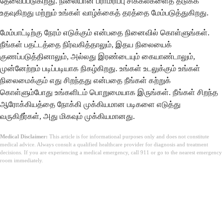
தேவைப்படுகிறது. நிலையான பராமரிப்பு சிக்கல்களைத் தடுக்க
உதவுகிறது மற்றும் உங்கள் வாழ்க்கைத் தரத்தை மேம்படுத்துகிறது.
மேம்பாட்டிற்கு நேரம் எடுக்கும் என்பதை நினைவில் கொள்ளுங்கள்.
நீங்கள் பதட்டத்தை நிர்வகித்தாலும், இதய நிலையைக்
குணப்படுத்தினாலும், அல்லது இரண்டையும் கையாண்டாலும்,
முன்னேற்றம் படிப்படியாக நிகழ்கிறது. உங்கள் உடலுக்கும் உங்கள்
நிலைமைக்கும் எது சிறந்தது என்பதை நீங்கள் கற்றுக்
கொள்ளும்போது உங்களிடம் பொறுமையாக இருங்கள். நீங்கள் சிறந்த
ஆரோக்கியத்தை நோக்கி முக்கியமான படிகளை எடுத்து
வருகிறீர்கள், அது மிகவும் முக்கியமானது.
Medical Disclaimer:
This article is for informational purposes only and does not constitute
medical advice. Always consult a qualified healthcare provider for diagnosis and treatment
decisions. If you are experiencing a medical emergency, call 911 or go to the nearest emergency
room immediately.