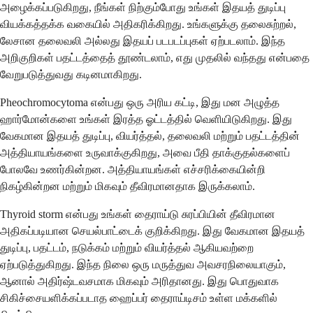
அழைக்கப்படுகிறது, நீங்கள் நிற்கும்போது உங்கள் இதயத் துடிப்பு
வியக்கத்தக்க வகையில் அதிகரிக்கிறது. உங்களுக்கு தலைசுற்றல்,
லேசான தலைவலி அல்லது இதயப் படபடப்புகள் ஏற்படலாம். இந்த
அறிகுறிகள் பதட்டத்தைத் தூண்டலாம், எது முதலில் வந்தது என்பதை
வேறுபடுத்துவது கடினமாகிறது.
Pheochromocytoma என்பது ஒரு அரிய கட்டி, இது மன அழுத்த
ஹார்மோன்களை உங்கள் இரத்த ஓட்டத்தில் வெளியிடுகிறது. இது
வேகமான இதயத் துடிப்பு, வியர்த்தல், தலைவலி மற்றும் பதட்டத்தின்
அத்தியாயங்களை உருவாக்குகிறது, அவை பீதி தாக்குதல்களைப்
போலவே உணர்கின்றன. அத்தியாயங்கள் எச்சரிக்கையின்றி
நிகழ்கின்றன மற்றும் மிகவும் தீவிரமானதாக இருக்கலாம்.
Thyroid storm என்பது உங்கள் தைராய்டு சுரப்பியின் தீவிரமான
அதிகப்படியான செயல்பாட்டைக் குறிக்கிறது. இது வேகமான இதயத்
துடிப்பு, பதட்டம், நடுக்கம் மற்றும் வியர்த்தல் ஆகியவற்றை
ஏற்படுத்துகிறது. இந்த நிலை ஒரு மருத்துவ அவசரநிலையாகும்,
ஆனால் அதிர்ஷ்டவசமாக மிகவும் அரிதானது. இது பொதுவாக
சிகிச்சையளிக்கப்படாத ஹைப்பர் தைராய்டிசம் உள்ள மக்களில்