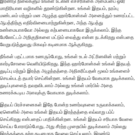
இரண்டு நிலைகளும் உங்கள் உடலின் எச்சரிக்கை அமைப்பை ஒரே
மாதிரியான வழிகளில் தூண்டுகின்றன. உங்கள் இதயம், நரம்பு
மண்டலம் மற்றும் மன அழுத்த ஹார்மோன்கள் அனைத்தும் உணரப்பட்ட
ஆபத்திற்கு எதிர்வினையாற்றுகின்றன, அந்த ஆபத்து
உண்மையாகவோ அல்லது கற்பனையாகவோ இருக்கலாம். இந்த
மேலோட்டம் அறிகுறிகளை மட்டும் வைத்து என்ன நடக்கிறது என்பதை
வேறுபடுத்துவது மிகவும் கடினமாக ஆக்குகிறது.
நீங்கள் பதட்டமாக உணரும்போது, உங்கள் உடல் அட்ரினலின் மற்றும்
கார்டிசோலை வெளியிடுகிறது. இந்த ஹார்மோன்கள் உங்கள் இதயத்
துடிப்பு மற்றும் இரத்த அழுத்தத்தை அதிகரிப்பதன் மூலம் உங்களைச்
செயல்படத் தயார் செய்கின்றன. உங்கள் இதயம் வேகமாக துடிக்கலாம்,
துடிப்புகளைத் தவறவிடலாம் அல்லது உங்கள் மார்பில் அதை
உணரக்கூடிய அளவுக்கு வேகமாக துடிக்கலாம்.
இதயப் பிரச்சனைகள் இதே போன்ற உணர்வுகளை உருவாக்கலாம்,
ஏனெனில் அவை உங்கள் இதயம் இரத்தத்தை எவ்வாறு பம்ப்
செய்கிறது என்பதைப் பாதிக்கின்றன. உங்கள் இதயம் சரியாக வேலை
செய்ய போராடும்போது, அது சீரற்ற முறையில் துடிக்கலாம் அல்லது
இரத்தத்தை சுற்ற கடினமாக வேலை செய்யலாம். இரண்டு