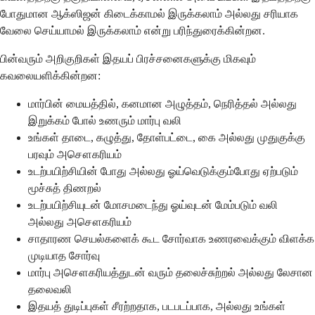
போதுமான ஆக்ஸிஜன் கிடைக்காமல் இருக்கலாம் அல்லது சரியாக
வேலை செய்யாமல் இருக்கலாம் என்று பரிந்துரைக்கின்றன.
பின்வரும் அறிகுறிகள் இதயப் பிரச்சனைகளுக்கு மிகவும்
கவலையளிக்கின்றன:
மார்பின் மையத்தில், கனமான அழுத்தம், நெரித்தல் அல்லது
இறுக்கம் போல் உணரும் மார்பு வலி
உங்கள் தாடை, கழுத்து, தோள்பட்டை, கை அல்லது முதுகுக்கு
பரவும் அசௌகரியம்
உடற்பயிற்சியின் போது அல்லது ஓய்வெடுக்கும்போது ஏற்படும்
மூச்சுத் திணறல்
உடற்பயிற்சியுடன் மோசமடைந்து ஓய்வுடன் மேம்படும் வலி
அல்லது அசௌகரியம்
சாதாரண செயல்களைக் கூட சோர்வாக உணரவைக்கும் விளக்க
முடியாத சோர்வு
மார்பு அசௌகரியத்துடன் வரும் தலைச்சுற்றல் அல்லது லேசான
தலைவலி
இதயத் துடிப்புகள் சீரற்றதாக, படபடப்பாக, அல்லது உங்கள்