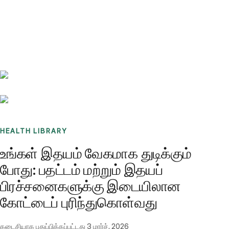
Benchmarks
Stories
FAQ
Sign up / Log in
HEALTH LIBRARY
உங்கள் இதயம் வேகமாக துடிக்கும்
போது: பதட்டம் மற்றும் இதயப்
பிரச்சனைகளுக்கு இடையிலான
கோட்டைப் புரிந்துகொள்வது
கடைசியாக புதுப்பிக்கப்பட்டது
3 மார்ச், 2026