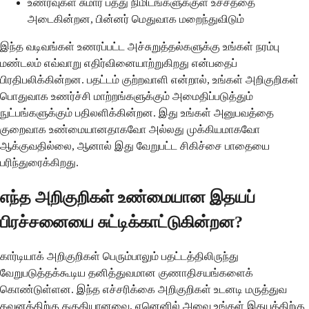
உணர்வுகள் சுமார் பத்து நிமிடங்களுக்குள் உச்சத்தை
அடைகின்றன, பின்னர் மெதுவாக மறைந்துவிடும்
இந்த வடிவங்கள் உணரப்பட்ட அச்சுறுத்தல்களுக்கு உங்கள் நரம்பு
மண்டலம் எவ்வாறு எதிர்வினையாற்றுகிறது என்பதைப்
பிரதிபலிக்கின்றன. பதட்டம் குற்றவாளி என்றால், உங்கள் அறிகுறிகள்
பொதுவாக உணர்ச்சி மாற்றங்களுக்கும் அமைதிப்படுத்தும்
நுட்பங்களுக்கும் பதிலளிக்கின்றன. இது உங்கள் அனுபவத்தை
குறைவாக உண்மையானதாகவோ அல்லது முக்கியமாகவோ
ஆக்குவதில்லை, ஆனால் இது வேறுபட்ட சிகிச்சை பாதையை
பரிந்துரைக்கிறது.
எந்த அறிகுறிகள் உண்மையான இதயப்
பிரச்சனையை சுட்டிக்காட்டுகின்றன?
கார்டியாக் அறிகுறிகள் பெரும்பாலும் பதட்டத்திலிருந்து
வேறுபடுத்தக்கூடிய தனித்துவமான குணாதிசயங்களைக்
கொண்டுள்ளன. இந்த எச்சரிக்கை அறிகுறிகள் உடனடி மருத்துவ
கவனத்திற்கு தகுதியானவை, ஏனெனில் அவை உங்கள் இதயத்திற்கு