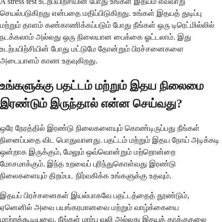
A stress test உடற்பயிற்சியின் போது உங்கள் இதயம் எவ்வாறு
செயல்படுகிறது என்பதை மதிப்பிடுகிறது. உங்கள் இதயத் துடிப்பு
மற்றும் தாளம் கண்காணிக்கப்படும் போது நீங்கள் ஒரு டிரெட்மில்லில்
நடக்கலாம் அல்லது ஒரு நிலையான பைக்கை ஓட்டலாம். இது
உடற்பயிற்சியின் போது மட்டுமே தோன்றும் பிரச்சனைகளை
அடையாளம் காண உதவுகிறது.
உங்களுக்கு பதட்டம் மற்றும் இதய நிலைமை
இரண்டும் இருந்தால் என்ன செய்வது?
ஒரே நேரத்தில் இரண்டு நிலைகளையும் கொண்டிருப்பது நீங்கள்
நினைப்பதை விட பொதுவானது. பதட்டம் மற்றும் இதய நோய் அடிக்கடி
ஒன்றாக இருக்கும், மேலும் ஒவ்வொன்றும் மற்றொன்றை
மோசமாக்கும். இந்த உறவைப் புரிந்துகொள்வது இரண்டு
நிலைகளையும் திறம்பட நிர்வகிக்க உங்களுக்கு உதவும்.
இதயப் பிரச்சனைகள் இயல்பாகவே பதட்டத்தைத் தூண்டும்,
ஏனெனில் அவை பயங்கரமானவை மற்றும் வாழ்க்கையை
மாற்றக்கூடியவை. நீங்கள் மார்பு வலி அல்லது இதயத் தாக்குதலை