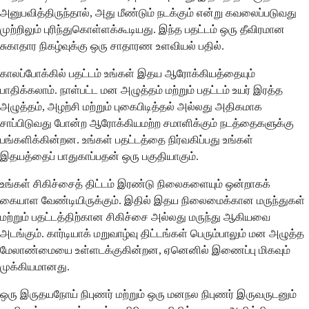
அனுபவித்திருந்தால், அது மீண்டும் நடக்கும் என்று கவலைப்படுவது
முற்றிலும் புரிந்துகொள்ளக்கூடியது. இந்த பதட்டம் ஒரு தீவிரமான
சுகாதார நிகழ்வுக்கு ஒரு சாதாரண உளவியல் பதில்.
காலப்போக்கில் பதட்டம் உங்கள் இதய ஆரோக்கியத்தையும்
பாதிக்கலாம். நாள்பட்ட மன அழுத்தம் மற்றும் பதட்டம் உயர் இரத்த
அழுத்தம், அழற்சி மற்றும் புகைபிடித்தல் அல்லது அதிகமாக
சாப்பிடுவது போன்ற ஆரோக்கியமற்ற சமாளிக்கும் நடத்தைகளுக்கு
பங்களிக்கின்றன. உங்கள் பதட்டத்தை நிர்வகிப்பது உங்கள்
இதயத்தைப் பாதுகாப்பதன் ஒரு பகுதியாகும்.
உங்கள் சிகிச்சைத் திட்டம் இரண்டு நிலைகளையும் ஒன்றாகக்
கையாள வேண்டியிருக்கும். இதில் இதய நிலைமைக்கான மருந்துகள்
மற்றும் பதட்டத்திற்கான சிகிச்சை அல்லது மருந்து ஆகியவை
அடங்கும். கார்டியாக் மறுவாழ்வு திட்டங்கள் பெரும்பாலும் மன அழுத்த
மேலாண்மையை உள்ளடக்குகின்றன, ஏனெனில் இணைப்பு மிகவும்
முக்கியமானது.
ஒரு இருதயநோய் நிபுணர் மற்றும் ஒரு மனநல நிபுணர் இருவருடனும்