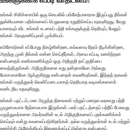
உங்களுக்காக எப்படி வாதிடலாம்?
உங்கள் சிகிச்சையில் ஒரு செயலில் பங்கேற்பாளராக இருப்பது நீங்கள்
துல்லியமான பதில்களைப் பெறுவதை உறுதிசெய்ய உதவுகிறது. வேறு
யாரையும் விட உங்கள் உடலைப் பற்றி உங்களுக்குத் தெரியும், மேலும்
உங்கள் அவதானிப்புகள் முக்கியம்.
எபிசோடுகள் எப்போது நிகழ்கின்றன, எவ்வளவு நேரம் நீடிக்கின்றன,
அதற்கு முன் நீங்கள் என்ன செய்தீர்கள், அவை எப்படி உணர்ந்தன
என்பதைக் கண்காணிக்கும் ஒரு அறிகுறி நாட்குறிப்பை
வைத்திருங்கள். அறிகுறிகளை எது நன்றாகவோ அல்லது
மோசமாகவோ ஆக்குகிறது என்பதைக் கவனியுங்கள். இந்தத் தகவல்
உங்கள் மருத்துவர் வெளிப்படையாகத் தெரியாத வடிவங்களைக்
கண்டறிய உதவுகிறது.
உங்கள் பதட்டம், மன அழுத்த நிலைகள் மற்றும் மனநல வரலாறு பற்றி
முழுமையாக நேர்மையாக இருங்கள். பலர் பதட்டத்தைப் பற்றிப் பேசுவது
மருத்துவர்களை அவர்களின் உடல் அறிகுறிகளைப் புறக்கணிக்கச்
செய்யும் என்று கவலைப்படுகிறார்கள். நல்ல மருத்துவர்கள் உடல் மற்றும்
உணர்ச்சி ஆரோக்கியம் இணைக்கப்பட்டுள்ளது என்பதைப்