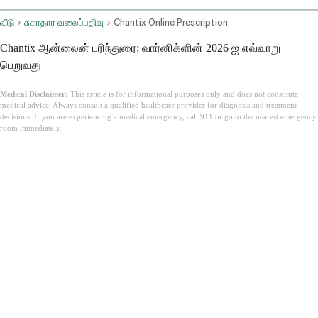
வீடு
சுகாதார வலைப்பதிவு
Chantix Online Prescription
Chantix ஆன்லைன் பரிந்துரை: வார்னிக்ளின் 2026 ஐ எவ்வாறு
பெறுவது
Medical Disclaimer:
This article is for informational purposes only and does not constitute
medical advice. Always consult a qualified healthcare provider for diagnosis and treatment
decisions. If you are experiencing a medical emergency, call 911 or go to the nearest emergency
room immediately.