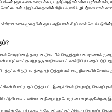
ன்ற பெக்டின் (ஒரு வகை கரையக்கூடிய நார்) அதிகம் உள்ள பழங்கள் எல்
ள், கொட்டைகள் மற்றும் விதைகளில் சிறிய அளவில் இயற்கையாகக் காணப
சீரான உணவுமுறையின் ஒரு பகுதியாகச் சிறப்பாகச் செயல்படுகின்றன.
ும்?
ங்கள் கொழுப்பைத் தவறான திசையில் செலுத்தும் உணவுகளைக் குறைப
்கள் வாழ்க்கைக்கு ஏற்ற ஒரு சமநிலையைக் கண்டுபிடிப்பதைப் பற்றியது
குறிப்பிடத்தக்க வித்தியாசத்தை ஏற்படுத்தும் என்பதை நினைவில் கொள்
றைச்சிகள் போன்ற பதப்படுத்தப்பட்ட இறைச்சிகள் நிறைவுற்ற கொழுப்புகள
் கிரீம் ஆகியவை கணிசமான நிறைவுற்ற கொழுப்பை வழங்குகின்றன, இரு
் டிரான்ஸ் கொழுப்புகளைக் கொண்டிருக்கும் அல்லது நிறைவுற்ற கொ