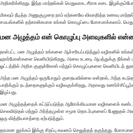
அதிகரிக்கிறது. இந்த மாற்றங்கள் மெதுவாக, சீராக எடை இழக்கும்போ
மிகவும் நீடித்த அணுகுமுறை நாம் ஏற்கனவே விவாதித்த உணவு மாற்
சமயங்களில் தற்காலிகமாக உங்கள் கொழுப்பை மோசமாக்கலாம். மெதுவான
மன அழுத்தம் என் கொழுப்பு அளவுகளில் என்ன 
நாள்பட்ட மன அழுத்தம் உங்களை ஆச்சரியப்படுத்தும் வழிகளில் உங்கள் 
ஹார்மோன்களை வெளியிடுகிறது, அவை உடனடி ஆபத்துக்கு நீங்கள் ப
ஓட்டத்தில் அதிக குளுக்கோஸ் மற்றும் கொழுப்புகளை வெளியிடத் த
அந்த மன அழுத்தம் ஒருபோதும் குறையவில்லை என்றால், அந்த கூடுதல்
பாதிக்கும் நடத்தைகளுக்கும் வழிவகுக்கிறது, அதாவது உணர்ச்சிப்பூ
இழப்பது.
மன அழுத்தத்தைக் கட்டுப்படுத்த ஆரோக்கியமான வழிகளைக் கண்டற
செலவிடுதல் மற்றும் அர்த்தமுள்ள சமூக தொடர்புகளைப் பேணுதல் அன
ஒரு வித்தியாசத்தை ஏற்படுத்தும்.
தரமான தூக்கம் இங்கு சிறப்பு கவனம் செலுத்தத் தகுந்தது. மோசமா