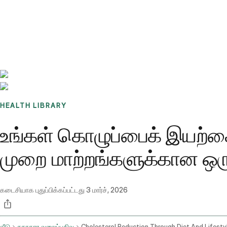
Benchmarks
Stories
FAQ
Sign up / Log in
HEALTH LIBRARY
உங்கள் கொழுப்பைக் இயற்கை
முறை மாற்றங்களுக்கான ஒ
கடைசியாக புதுப்பிக்கப்பட்டது
3 மார்ச், 2026
வீடு
சுகாதார வலைப்பதிவு