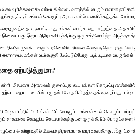
ம் செலவழிக்கவோ வேண்டியதில்லை. வாரத்தில் பெரும்பாலான நாட்களில்
மாதங்களுக்குள் உங்கள் கொழுப்பு அளவுகளில் கவனிக்கத்தக்க மேம்பாட
சை வெகுஜனத்தை உருவாக்குவது உங்கள் வளர்சிதை மாற்றத்தை அதிகரிக்க
ுடன் இணைப்பது இதய ஆரோக்கியத்திற்கு ஒரு சக்திவாய்ந்த அடித்தளத்
டறிவதே முக்கியமாகும், ஏனெனில் நீங்கள் அதைத் தொடர்ந்து செய்தால்
 என்றாலும், உங்கள் உடற்தகுதி மேம்படும்போது படிப்படியாக உயருங்கள்.
தை ஏற்படுத்துமா?
்பைச் சுற்றி, மிதமான அளவைக் குறைப்பது கூட உங்கள் கொழுப்பு எண்
ற்போதைய எடையில் 5 முதல் 10 சதவிகிதத்தைக் குறைப்பது எல்டிஎல்
ற்றி அடிவயிற்றில் சேமிக்கப்படும் கொழுப்பு, உங்கள் உடல் கொழுப்பு ம
றும் சாதாரண கொழுப்பு செயலாக்கத்துடன் குறுக்கிடும் பொருட்களை 
் கொழுப்பை அகற்றுவதில் மிகவும் திறமையாக மாற உதவுகிறது. இது ட்ர