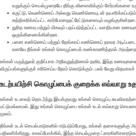
வறுக்கும் செயல்முறையே தீங்கு விளைவிக்கும் சேர்மங்களை உரு
சுருட்டு, வெண்ணெய் அல்லது வெண்ணெயுடன் தயாரிக்கப்படும் வே
சுத்திகரிக்கப்பட்ட கார்போஹைட்ரேட்டுகளையும் வழங்குகின்றன
துரித உணவு மற்றும் மிகவும் பதப்படுத்தப்பட்ட வசதியான உணவ
ஒருங்கிணைக்கின்றன.
பனை எண்ணெய் மற்றும் தேங்காய் எண்ணெய் தாவர அடிப்ப
எனவே நீங்கள் உங்கள் கொழுப்பைக் கண்காணித்தால் அவற்றை 
உங்கள் மருத்துவர் குறிப்பாக அறிவுறுத்தினால் தவிர, இந்த உணவுக
விருப்பங்களுக்குச் சரிசெய்ய நேரம் கொடுக்கும். பலர் வேறு விதம
உடற்பயிற்சி கொழுப்பைக் குறைக்க எவ்வாறு உ
உங்கள் உடலைத் தொடர்ந்து இயக்குவது உங்கள் கொழுப்பு சுயவிவரத்
மட்டுமல்லாமல். இது உங்கள் கொழுப்பை உங்கள் உடல் எவ்வாறு செயலாக
மூலம்.
நீங்கள் உடல் செயல்பாடுகளில் ஈடுபடும்போது, ​​உங்கள் தசைகளுக்கு 
பதிலளிக்கிறது. காலப்போக்கில், இந்த செயல்முறை ட்ரைகிளிசரைடுகள் 