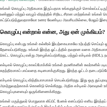
உங்கள் கொழுப்பு அதிகமாக இருப்பதாக உங்களுக்குச் சொல்லப்பட்டி
உண்ணும் மற்றும் வாழும் விதத்தில் சிறிய, சீரான மாற்றங்கள் உங்
கட்டுப்படுத்துவதாகவோ உணர வேண்டிய அவசியமில்லை, மேலும் இதை
கொழுப்பு என்றால் என்ன, அது ஏன் முக்கியம்?
கொழுப்பு என்பது உங்கள் கல்லீரல் இயற்கையாகவே உற்பத்தி செய்யும்
தேவைப்படுகிறது. உங்கள் இரத்த ஓட்டத்தில் தவறான வகை அதிகமாகப
கெட்ட கொழுப்பு என்று அழைக்கப்படுகிறது, மற்றும் எச்டிஎல் (HDL), ந
எல்டிஎல் கொழுப்பு காலப்போக்கில் உங்கள் தமனிகளின் சுவர்களில் படி
சுதந்திரமாகப் பாய்வதை கடினமாக்குகிறது. இரத்த ஓட்டம் தடைபடும்ப
எச்டிஎல் கொழுப்பு வித்தியாசமாகச் செயல்படுகிறது. இது ஒரு துப்பு
அகற்றுவதற்காகக் கொண்டு செல்கிறது. அதிக எச்டிஎல் அளவுகள் உங
கொழுப்புகளையும் ஒருங்கிணைக்கிறது.
உங்கள் மருத்துவர் பொதுவாக லிப்பிட் பேனல் எனப்படும் எளிய இரத்த
ட்ரைகிளிசரைடுகள் (உங்கள் இரத்தத்தில் உள்ள மற்றொரு வகை கொழுப