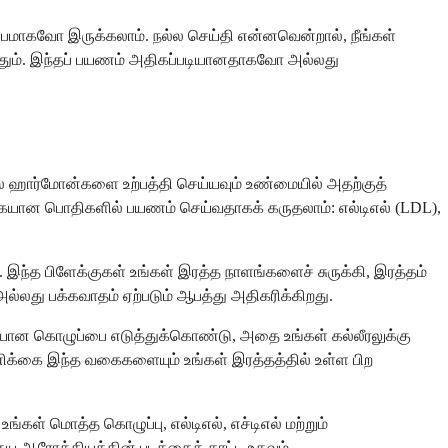
்பமாகவோ இருக்கலாம். நல்ல செய்தி என்னவென்றால், நீங்கள்
ுத்தும். இந்தப் பயணம் அதிகப்படியானதாகவோ அல்லது
 சில ஹார்மோன்களை உற்பத்தி செய்யவும் உண்மையில் அதற்குத்
கையான பொதிகளில் பயணம் செய்வதாகக் கருதலாம்: எல்டிஎல் (LDL),
ு. இந்த பிளேக்குகள் உங்கள் இரத்த நாளங்களைச் சுருக்கி, இரத்தம்
ல்லது பக்கவாதம் ஏற்படும் ஆபத்து அதிகரிக்கிறது.
ப்படியான கொழுப்பை எடுத்துக்கொண்டு, அதை உங்கள் கல்லீரலுக்கு
ணிக்கை இந்த வகைகளையும் உங்கள் இரத்தத்தில் உள்ள பிற
ள் மொத்த கொழுப்பு, எல்டிஎல், எச்டிஎல் மற்றும்
ய ஆரோக்கியத்தின் படத்தைக் காட்ட உதவும்.