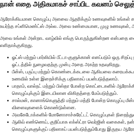
நான் எதை அதிகமாகச் சாப்பிட கவனம் செலுத
ஆரோக்கியமான கொழுப்பு அளவை ஆதரிக்கும் உணவுகளில் உங்கள் கவன
உயர்ந்த சப்ளிமெண்ட்ஸ் அல்ல. அவை உண்மையான, முழு உணவுகள், அவ
அவை உங்கள் அன்றாட வாழ்வில் எங்கு பொருந்துகின்றன என்பதை வை
எளிதாக்குகிறது.
ஓட்ஸ் மற்றும் பார்லியில் பீட்டா-குளுக்கான் எனப்படும் ஒரு ச
ஓட்டத்தில் நுழைவதற்கு முன்பு அதை அகற்ற உதவுகிறது.
பீன்ஸ், பருப்பு மற்றும் கொண்டைக்கடலை ஆகியவை கரையக்கூடிய
உணவில் உள்ள இறைச்சிக்கு பதிலாகப் பயன்படுத்தலாம்.
பாதாம், வால்நட் மற்றும் பிஸ்தா போன்ற கொட்டைகளில் ஆரோக்
கொழுப்புக்கும் இடையிலான விகிதத்தை மேம்படுத்தும்.
சால்மன், கானாங்கெளுத்தி மற்றும் மத்தி போன்ற கொழுப்பு ம
விளைவுகளைக் கொண்டுள்ளன.
அவகேடோக்களில் மோனோசாச்சுரேட்டட் கொழுப்புகள் நிறைந்து
ஆலிவ் எண்ணெய், குறிப்பாக எக்ஸ்ட்ரா வெர்ஜின் வகைகள், 
கொழுப்புகளுக்குப் பதிலாகப் பயன்படுத்தும்போது இருதய ஆர