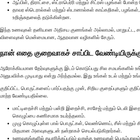
ஆப்பிள், திராட்சை, ஸ்ட்ராபெர்ரி மற்றும் சிட்ரஸ் பழங்கள் போ
தாவர ஸ்டெரால்கள் மற்றும் ஸ்டானால்கள் காய்கறிகள், பழங்க
உறிஞ்சுதலைத் தடுக்கின்றன.
இந்த உணவுகள் தனியான அதிசய குணங்கள் அல்லாமல், மாறுபட்ட, சமச்
விளைவுகள் மென்மையான, ஆதரவான வழிகளில் சேரும்.
நான் எதை குறைவாகச் சாப்பிட வேண்டியிருக்க
ஆரோக்கியமான தேர்வுகளுக்கு இடம் கொடுப்பது சில சமயங்களில் உ
அனுபவிக்க முடியாது என்று அர்த்தமல்ல. இது உங்கள் உடல் மற்றும் உங
குறிப்பிட்ட பொருட்களைப் பார்ப்பதற்கு முன், சிறிய குறைப்புகளும் 
மாற்ற வேண்டியதில்லை.
மாட்டிறைச்சி மற்றும் பன்றி இறைச்சி, சாசேஜ் மற்றும் டெலி இ
கொழுப்பை கணிசமாக உயர்த்தலாம்.
முழு கொழுப்புள்ள பால் பொருட்கள், வெண்ணெய், சீஸ் மற்றும
மிதமான அளவுகளுடன் நன்றாகச் செயல்படுகிறார்கள்.
உணவகங்களில் தயாரிக்கப்படும் வறுத்த உணவுகள் பெரும்பாலும