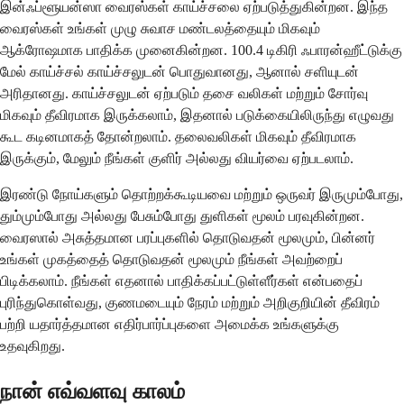
இன்ஃப்ளூயன்ஸா வைரஸ்கள் காய்ச்சலை ஏற்படுத்துகின்றன. இந்த
வைரஸ்கள் உங்கள் முழு சுவாச மண்டலத்தையும் மிகவும்
ஆக்ரோஷமாக பாதிக்க முனைகின்றன. 100.4 டிகிரி ஃபாரன்ஹீட்டுக்கு
மேல் காய்ச்சல் காய்ச்சலுடன் பொதுவானது, ஆனால் சளியுடன்
அரிதானது. காய்ச்சலுடன் ஏற்படும் தசை வலிகள் மற்றும் சோர்வு
மிகவும் தீவிரமாக இருக்கலாம், இதனால் படுக்கையிலிருந்து எழுவது
கூட கடினமாகத் தோன்றலாம். தலைவலிகள் மிகவும் தீவிரமாக
இருக்கும், மேலும் நீங்கள் குளிர் அல்லது வியர்வை ஏற்படலாம்.
இரண்டு நோய்களும் தொற்றக்கூடியவை மற்றும் ஒருவர் இருமும்போது,
தும்மும்போது அல்லது பேசும்போது துளிகள் மூலம் பரவுகின்றன.
வைரஸால் அசுத்தமான பரப்புகளில் தொடுவதன் மூலமும், பின்னர்
உங்கள் முகத்தைத் தொடுவதன் மூலமும் நீங்கள் அவற்றைப்
பிடிக்கலாம். நீங்கள் எதனால் பாதிக்கப்பட்டுள்ளீர்கள் என்பதைப்
புரிந்துகொள்வது, குணமடையும் நேரம் மற்றும் அறிகுறியின் தீவிரம்
பற்றி யதார்த்தமான எதிர்பார்ப்புகளை அமைக்க உங்களுக்கு
உதவுகிறது.
நான் எவ்வளவு காலம்