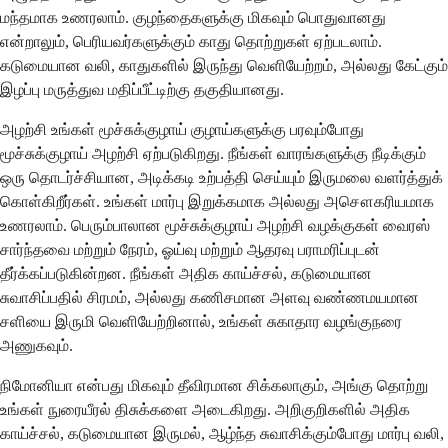
மந்தமாக உணரலாம். குழந்தைகளுக்கு மிகவும் பொதுவானது
என்றாலும், பெரியவர்களுக்கும் காது தொற்றுகள் ஏற்படலாம்.
கடுமையான வலி, காதுகளில் இருந்து வெளியேற்றம், அல்லது கேட்கும்
இழப்பு மருத்துவ மதிப்பீட்டிற்கு தகுதியானது.
அழற்சி உங்கள் மூச்சுக்குழாய் குழாய்களுக்கு பரவும்போது
மூச்சுக்குழாய் அழற்சி ஏற்படுகிறது. நீங்கள் வாரங்களுக்கு நீடிக்கும்
ஒரு தொடர்ச்சியான, அடிக்கடி உற்பத்தி செய்யும் இருமலை வளர்த்துக்
கொள்கிறீர்கள். உங்கள் மார்பு இறுக்கமாக அல்லது அசௌகரியமாக
உணரலாம். பெரும்பாலான மூச்சுக்குழாய் அழற்சி வழக்குகள் வைரஸ்
சார்ந்தவை மற்றும் நேரம், ஓய்வு மற்றும் ஆதரவு பராமரிப்புடன்
தீர்க்கப்படுகின்றன. நீங்கள் அதிக காய்ச்சல், கடுமையான
சுவாசிப்பதில் சிரமம், அல்லது கணிசமான அளவு வண்ணமயமான
சளியை இருமி வெளியேற்றினால், உங்கள் சுகாதார வழங்குநரை
அணுகவும்.
நிமோனியா என்பது மிகவும் தீவிரமான சிக்கலாகும், அங்கு தொற்று
உங்கள் நுரையீரல் திசுக்களை அடைகிறது. அறிகுறிகளில் அதிக
காய்ச்சல், கடுமையான இருமல், ஆழ்ந்த சுவாசிக்கும்போது மார்பு வலி,