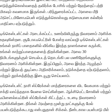
எடுத்துக்கொள்வதைத் தவிர்க்க டோசிங் மற்றும் நேரத்தைப் பற்றி
மிகவும் கவனமாக இருங்கள். பரிந்துரைக்கப்பட்ட அளவை மீறி
அசெட்டமினோஃபென் எடுத்துக்கொள்வது கடுமையான கல்லீரல்
பாதிப்பை ஏற்படுத்தும்.
டிங்கெஸ்டன்ட்கள் அடைக்கப்பட்ட உணர்விலிருந்து நிவாரணம் அளிக்க
உதவுகின்றன. சூடோஎஃபெட்ரின் போன்ற வாய்வழி டிங்கெஸ்டன்ட்கள்
உங்கள் நாசிப் பாதைகளில் வீங்கிய இரத்த நாளங்களை சுருக்கி,
உங்கள் காற்றுப்பாதைகளைத் திறக்கின்றன. அவை 30
நிமிடங்களுக்குள் செயல்படத் தொடங்கி பல மணிநேரங்களுக்கு
நிவாரணம் அளிக்கின்றன. இருப்பினும், அவை இரத்த அழுத்தம்
மற்றும் இதயத் துடிப்பை அதிகரிக்கலாம், நடுக்கத்தை ஏற்படுத்தலாம்,
மற்றும் தூக்கத்திற்கு இடையூறு செய்யலாம்.
டிங்கெஸ்டன்ட் நாசி ஸ்ப்ரேக்கள் மாத்திரைகளை விட வேகமாக மற்றும்
சக்தி வாய்ந்ததாக வேலை செய்கின்றன. ஆக்சிமெட்டசோலின் மற்றும்
ஃபினைல்எஃப்ரின் ஸ்ப்ரேக்கள் கிட்டத்தட்ட உடனடி நிவாரணம்
அளிக்கின்றன. நீங்கள் அவற்றை மூன்று நாட்களுக்கு மேல்
பயன்படுத்தக்கூடாது என்பதுதான் சிக்கல். நீண்டகால பயன்பாடு மீள்