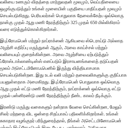
வலியை உணரும் விதத்தை மாற்றுவதன் மூலமும், வெப்பநிலையை
ஒழுங்குபடுத்தும் உங்கள் மூளையின் பகுதியை பாதிப்பதன் மூலமும்
செயல்படுகிறது. பெரியவர்கள் பொதுவாக தேவைக்கேற்ப ஒவ்வொரு
நான்கு முதல் ஆறு மணி நேரத்திற்கும் 325 முதல் 650 மில்லிகிராம்
வரை எடுத்துக்கொள்கிறார்கள்.
இபுப்ரோஃபென் மற்றும் நாப்ராக்ஸன் ஆகியவை ஸ்டெராய்டு அல்லாத
அழற்சி எதிர்ப்பு மருந்துகள் ஆகும், அவை காய்ச்சல் மற்றும்
வலியையும் குறைக்கின்றன. அவை அழற்சியை ஏற்படுத்தும்
ப்ரோஸ்டாக்லாண்டின்ஸ் எனப்படும் இரசாயனங்களைத் தடுப்பதன்
மூலம் அசெட்டமினோஃபெனில் இருந்து வித்தியாசமாக
செயல்படுகின்றன. இது உடல் வலி மற்றும் தலைவலிகளுக்கு குறிப்பாக
பயனுள்ளதாக அமைகிறது. இபுப்ரோஃபென் பொதுவாக ஒவ்வொரு
ஆறு முதல் எட்டு மணி நேரத்திற்கும், நாப்ராக்ஸன் ஒவ்வொரு எட்டு
முதல் பன்னிரண்டு மணி நேரத்திற்கும் நீண்ட காலம் நீடிக்கும்.
இரண்டு மருந்து வகைகளும் நன்றாக வேலை செய்கின்றன, மேலும்
சிலர் மற்றதை விட ஒன்றை சிறப்பாகப் பதிலளிக்கிறார்கள். உங்கள்
சுகாதார வழங்குநர் பரிந்துரைத்தால், நீங்கள் அசெட்டமினோஃபென்
மற்றும் இபுப்ரோஃபென் இடையே கூட மாற்றலாம். அதிகமாக