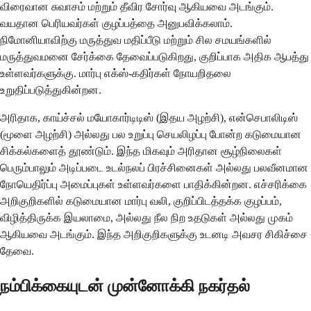
விரைவான சுவாசம் மற்றும் தீவிர சோர்வு ஆகியவை அடங்கும்.
வயதான பெரியவர்கள் குழப்பத்தை அனுபவிக்கலாம்.
நிமோனியாவிற்கு மருத்துவ மதிப்பீடு மற்றும் சில சமயங்களில்
மருத்துவமனை சேர்க்கை தேவைப்படுகிறது, குறிப்பாக அதிக ஆபத்து
உள்ளவர்களுக்கு. மார்பு எக்ஸ்-கதிர்கள் நோயறிதலை
உறுதிப்படுத்துகின்றன.
அரிதாக, காய்ச்சல் மயோகார்டிடிஸ் (இதய அழற்சி), என்செபாலிடிஸ்
(மூளை அழற்சி) அல்லது பல உறுப்பு செயலிழப்பு போன்ற கடுமையான
சிக்கல்களைத் தூண்டும். இந்த மிகவும் அரிதான சூழ்நிலைகள்
பெரும்பாலும் அடிப்படை உடல்நலப் பிரச்சினைகள் அல்லது பலவீனமான
நோயெதிர்ப்பு அமைப்புகள் உள்ளவர்களை பாதிக்கின்றன. எச்சரிக்கை
அறிகுறிகளில் கடுமையான மார்பு வலி, குறிப்பிடத்தக்க குழப்பம்,
விழித்திருக்க இயலாமை, அல்லது நீல நிற உதடுகள் அல்லது முகம்
ஆகியவை அடங்கும். இந்த அறிகுறிகளுக்கு உடனடி அவசர சிகிச்சை
தேவை.
நம்பிக்கையுடன் முன்னோக்கி நகர்தல்