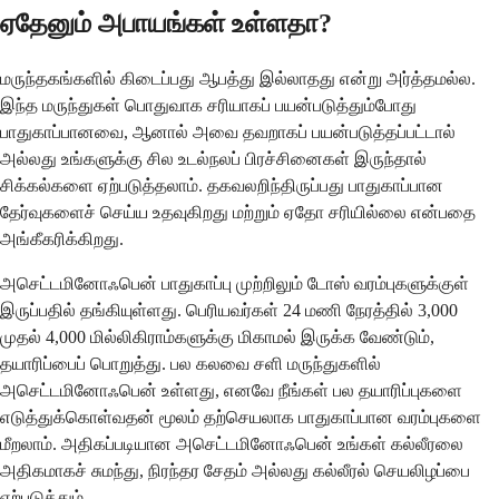
ஏதேனும் அபாயங்கள் உள்ளதா?
மருந்தகங்களில் கிடைப்பது ஆபத்து இல்லாதது என்று அர்த்தமல்ல.
இந்த மருந்துகள் பொதுவாக சரியாகப் பயன்படுத்தும்போது
பாதுகாப்பானவை, ஆனால் அவை தவறாகப் பயன்படுத்தப்பட்டால்
அல்லது உங்களுக்கு சில உடல்நலப் பிரச்சினைகள் இருந்தால்
சிக்கல்களை ஏற்படுத்தலாம். தகவலறிந்திருப்பது பாதுகாப்பான
தேர்வுகளைச் செய்ய உதவுகிறது மற்றும் ஏதோ சரியில்லை என்பதை
அங்கீகரிக்கிறது.
அசெட்டமினோஃபென் பாதுகாப்பு முற்றிலும் டோஸ் வரம்புகளுக்குள்
இருப்பதில் தங்கியுள்ளது. பெரியவர்கள் 24 மணி நேரத்தில் 3,000
முதல் 4,000 மில்லிகிராம்களுக்கு மிகாமல் இருக்க வேண்டும்,
தயாரிப்பைப் பொறுத்து. பல கலவை சளி மருந்துகளில்
அசெட்டமினோஃபென் உள்ளது, எனவே நீங்கள் பல தயாரிப்புகளை
எடுத்துக்கொள்வதன் மூலம் தற்செயலாக பாதுகாப்பான வரம்புகளை
மீறலாம். அதிகப்படியான அசெட்டமினோஃபென் உங்கள் கல்லீரலை
அதிகமாகச் சுமந்து, நிரந்தர சேதம் அல்லது கல்லீரல் செயலிழப்பை
ஏற்படுத்தும்.