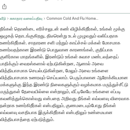
வீடு
சுகாதார வலைப்பதிவு
Common Cold And Flu Home Remedies And Otc Medication
நீங்கள் தொண்டை எரிச்சலுடன் கண் விழிக்கிறீர்கள், உங்கள் மூக்கு
ஒழுகத் தொடங்குகிறது, திடீரென்று உடல் முழுவதும் வலிப்பதாக
உணர்கிறீர்கள். சாதாரண சளி மற்றும் காய்ச்சல் மக்கள் மோசமாக
உணர்வதற்கான இரண்டு பொதுவான காரணங்கள், குறிப்பாக
குளிர்கால மாதங்களில். இரண்டும் உங்கள் சுவாச மண்டலத்தைப்
பாதிக்கும் வைரஸ்களால் ஏற்படுகின்றன, ஆனால் அவை
வித்தியாசமாக செயல்படுகின்றன, மேலும் அவை உங்களை
வித்தியாசமாக உணரவும் செய்யலாம். பெரும்பாலான ஆரோக்கியமான
மக்களுக்கு இந்த இரண்டு நிலைகளுக்கும் வழக்கமாக மருந்துச்சீட்டு
மருந்துகள் தேவையில்லை என்றாலும், வீட்டிலேயே உங்களை எப்படி
கவனித்துக்கொள்வது என்பதை அறிவது நீங்கள் எவ்வளவு விரைவாக
நன்றாக உணர்கிறீர்கள் என்பதிலும், குணமடையும்போது நீங்கள்
எவ்வளவு வசதியாக இருக்கிறீர்கள் என்பதிலும் உண்மையான
வித்தியாசத்தை ஏற்படுத்தும்.