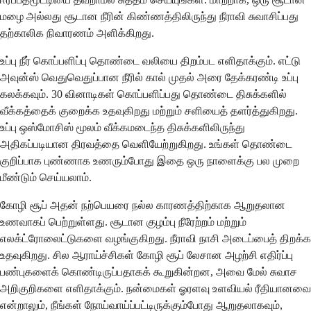
மழை அல்லது சூடான நீரின் கிண்ணத்திலிருந்து நீராவி சுவாசிப்பது
தற்காலிக நிவாரணம் அளிக்கிறது.
உப்பு நீர் கொப்பளிப்பு தொண்டை வலியை திறம்பட எளிதாக்கும். எட்டு
அவுன்ஸ் வெதுவெதுப்பான நீரில் கால் முதல் அரை தேக்கரண்டி உப்பு
கலக்கவும். 30 வினாடிகள் கொப்பளிப்பது தொண்டை திசுக்களில்
வீக்கத்தைக் குறைக்க உதவுகிறது மற்றும் சளியைத் தளர்த்துகிறது.
உப்பு ஒஸ்மோசிஸ் மூலம் வீக்கமடைந்த திசுக்களிலிருந்து
அதிகப்படியான திரவத்தை வெளியேற்றுகிறது. உங்கள் தொண்டை
குறிப்பாக புண்ணாக உணரும்போது இதை ஒரு நாளைக்கு பல முறை
மீண்டும் செய்யலாம்.
கோழி சூப் அதன் நற்பெயரை நல்ல காரணத்திற்காக ஆறுதலான
உணவாகப் பெற்றுள்ளது. சூடான குழம்பு நீரேற்றம் மற்றும்
எலக்ட்ரோலைட்டுகளை வழங்குகிறது. நீராவி நாசி அடைப்பைத் திறக்க
உதவுகிறது. சில ஆராய்ச்சிகள் கோழி சூப் லேசான அழற்சி எதிர்ப்பு
பண்புகளைக் கொண்டிருப்பதாகக் கூறுகின்றன, அவை மேல் சுவாச
அறிகுறிகளை எளிதாக்கும். நன்மைகள் ஓரளவு உளவியல் ரீதியானவை
என்றாலும், நீங்கள் நோய்வாய்ப்பட்டிருக்கும்போது ஆறுதலாகவும்,