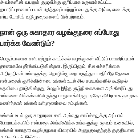
அவர்களின் வயதுக் குழுவிற்கு குறிப்பாக உருவாக்கப்பட்ட
தயாரிப்புகளைப் பயன்படுத்தவும் மற்றும் வயதுக்கு அல்ல, எடைக்கு
ஏற்ப டோசிங் வழிமுறைகளைப் பின்பற்றவும்.
நான் ஒரு சுகாதார வழங்குநரை எப்போது
பார்க்க வேண்டும்?
பெரும்பாலான சளி மற்றும் காய்ச்சல் வழக்குகள் வீட்டுப் பராமரிப்புடன்
தானாகவே தீர்க்கப்படுகின்றன. இருப்பினும், சில எச்சரிக்கை
அறிகுறிகள் உங்களுக்கு தொழில்முறை மருத்துவ மதிப்பீடு தேவை
என்பதைக் குறிக்கின்றன. உங்கள் உடல் சில சமயங்களில் கூடுதல்
உதவியை நாடுகின்றது, மேலும் இந்த சூழ்நிலைகளை அங்கீகரிப்பது
உங்களை சிக்கல்களிலிருந்து பாதுகாக்கிறது. ஏதோ தீவிரமாக தவறாக
உணர்ந்தால் உங்கள் உள்ளுணர்வை நம்புங்கள்.
உங்கள் உடல் ஒரு சாதாரண சளி அல்லது காய்ச்சலுக்கு அப்பால்
போராடக்கூடும் என்பதை அங்கீகரிக்க உங்களுக்கு உதவும் வகையில்,
உங்கள் சுகாதார வழங்குநரை விரைவில் அணுகுவதற்குத் தகுதியான
அறிகுறிகள் இங்கே: