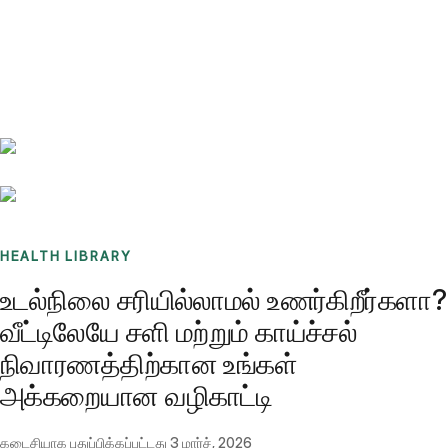
Benchmarks
Stories
FAQ
Sign up / Log in
HEALTH LIBRARY
உடல்நிலை சரியில்லாமல் உணர்கிறீர்களா?
வீட்டிலேயே சளி மற்றும் காய்ச்சல்
நிவாரணத்திற்கான உங்கள்
அக்கறையான வழிகாட்டி
கடைசியாக புதுப்பிக்கப்பட்டது
3 மார்ச், 2026