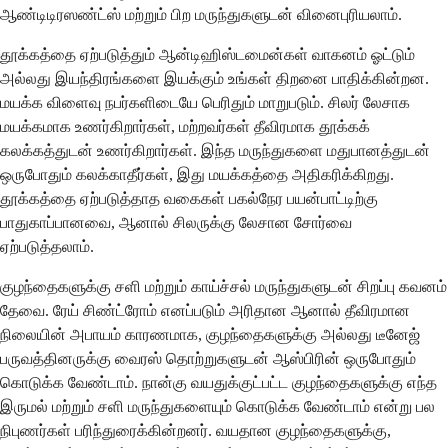
ஆண்டிடிரஸண்ட்ஸ் மற்றும் பிற மருந்துகளுடன் வினைபுரியலாம்.
தூக்கத்தை ஏற்படுத்தும் ஆன்டிஹிஸ்டமைன்கள் வாகனம் ஓட்டும்
அல்லது இயந்திரங்களை இயக்கும் உங்கள் திறனை பாதிக்கின்றன.
மயக்க விளைவு நபர்களிடையே பெரிதும் மாறுபடும். சிலர் லேசாக
மயக்கமாக உணர்கிறார்கள், மற்றவர்கள் தீவிரமாக தூக்கக்
கலக்கத்துடன் உணர்கிறார்கள். இந்த மருந்துகளை மதுபானத்துடன்
ஒருபோதும் கலக்காதீர்கள், இது மயக்கத்தை அதிகரிக்கிறது.
தூக்கத்தை ஏற்படுத்தாத வகைகள் பகல்நேர பயன்பாட்டிற்கு
பாதுகாப்பானவை, ஆனால் சிலருக்கு லேசான சோர்வை
ஏற்படுத்தலாம்.
குழந்தைகளுக்கு சளி மற்றும் காய்ச்சல் மருந்துகளுடன் சிறப்பு கவனம்
தேவை. ரேய் சிண்ட்ரோம் எனப்படும் அரிதான ஆனால் தீவிரமான
நிலையின் அபாயம் காரணமாக, குழந்தைகளுக்கு அல்லது டீனேஜ்
பருவத்தினருக்கு வைரஸ் தொற்றுகளுடன் ஆஸ்பிரின் ஒருபோதும்
கொடுக்க வேண்டாம். நான்கு வயதுக்குட்பட்ட குழந்தைகளுக்கு எந்த
இருமல் மற்றும் சளி மருந்துகளையும் கொடுக்க வேண்டாம் என்று பல
நிபுணர்கள் பரிந்துரைக்கின்றனர். வயதான குழந்தைகளுக்கு,