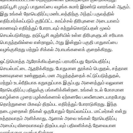
தடுப்பூசி முழுப் பாதுகாப்பை வழங்க சுமார் இரண்டு வாரங்கள் ஆகும்.
இது உங்கள் நோயெதிர்ப்பு மண்டலத்திற்கு அந்தப் பருவத்தில்
எதிர்பார்க்கப்படும் குறிப்பிட்ட காய்ச்சல் திரிபுகளை அடையாளம்
காணவும் எதிர்த்துப் போராடவும் கற்றுக்கொடுப்பதன் மூலம்
செயல்படுகிறது. தடுப்பூசி சுழற்சியில் உள்ள திரிபுகளுடன் சரியாக
பொருந்தவில்லை என்றாலும், அது இன்னும் பகுதி பாதுகாப்பை
வழங்குகிறது மற்றும் சிக்கல் அபாயங்களைக் குறைக்கிறது.
ஒட்டுமொத்த ஆரோக்கியத்தைப் பராமரிப்பது நோயெதிர்ப்பு
செயல்பாட்டை ஆதரிக்கிறது. போதுமான தூக்கம் பெறுதல், சத்தான
உணவுகளை உண்ணுதல், மன அழுத்தத்தைக் கட்டுப்படுத்துதல்,
மற்றும் உடல்ரீதியாக சுறுசுறுப்பாக இருப்பது அனைத்தும் வலுவான
நோயெதிர்ப்பு பதிலுக்கு பங்களிக்கின்றன. உங்கள் உடல் மோசமான
வாழ்க்கை முறை பழக்கங்களால் ஏற்கனவே பலவீனமடையாதபோது
தொற்றுகளை மிகவும் திறம்பட எதிர்த்துப் போராடுகிறது. இந்த
நடைமுறைகள் நீங்கள் ஒருபோதும் நோய்வாய்ப்பட மாட்டீர்கள் என்று
உத்தரவாதம் அளிக்காது, ஆனால் அவை உங்கள் நோயெதிர்ப்பு
அமைப்பு விரைவாகவும் திறம்படவும் பதிலளிக்கத் தேவையான
வளங்களை வழங்குகின்றன.