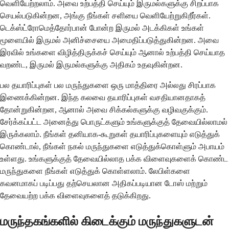
வெளியேற்றலாம். அவை உற்பத்தி செய்யும் இருமல்களுக்கு சிறப்பாக
செயல்படுகின்றன, அங்கு நீங்கள் சளியை வெளியேற்றுகிறீர்கள்.
டெக்ஸ்ட்ரோமெத்தோர்பான் போன்ற இருமல் அடக்கிகள் உங்கள்
மூளையில் இருமல் அனிச்சையை அமைதிப்படுத்துகின்றன. அவை
இரவில் உங்களை விழித்திருக்கச் செய்யும் ஆனால் உற்பத்தி செய்யாத
வறண்ட, இருமல் இருமல்களுக்கு அதிகம் உதவுகின்றன.
பல தயாரிப்புகள் பல மருந்துகளை ஒரு மாத்திரை அல்லது சிரப்பாக
இணைக்கின்றன. இந்த கலவை தயாரிப்புகள் வசதியானதாகத்
தோன்றுகின்றன, ஆனால் அவை சிக்கல்களுக்கு வழிவகுக்கும்.
சேர்க்கப்பட்ட அனைத்து பொருட்களும் உங்களுக்குத் தேவையில்லாமல்
இருக்கலாம். நீங்கள் தனியாக-கூறுகள் தயாரிப்புகளையும் எடுத்துக்
கொண்டால், நீங்கள் நகல் மருந்துகளை எடுத்துக்கொள்ளும் அபாயம்
உள்ளது. உங்களுக்குத் தேவையில்லாத பக்க விளைவுகளைக் கொண்ட
மருந்துகளை நீங்கள் எடுத்துக் கொள்ளலாம். லேபிள்களை
கவனமாகப் படிப்பது தற்செயலான அதிகப்படியான டோஸ் மற்றும்
தேவையற்ற பக்க விளைவுகளைத் தடுக்கிறது.
மருந்தகங்களில் கிடைக்கும் மருந்துகளுடன்