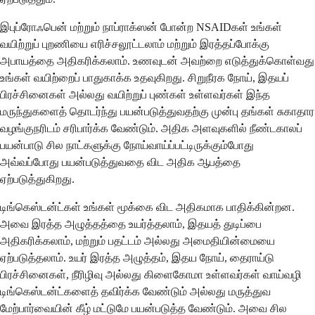
இபுப்ரோஃபென் மற்றும் நாப்ராக்ஸன் போன்ற NSAIDகள் உங்கள்
வயிற்றுப் புறணியை எரிச்சலூட்டலாம் மற்றும் இரத்தப்போக்கு
அபாயத்தை அதிகரிக்கலாம். உணவுடன் அவற்றை எடுத்துக்கொள்வது
உங்கள் வயிற்றைப் பாதுகாக்க உதவுகிறது. சிறுநீரக நோய், இதயப்
பிரச்சினைகள் அல்லது வயிற்றுப் புண்கள் உள்ளவர்கள் இந்த
மருந்துகளைத் தொடர்ந்து பயன்படுத்துவதற்கு முன்பு தங்கள் சுகாதார
வழங்குநரிடம் சரிபார்க்க வேண்டும். அதிக அளவுகளில் நீண்டகாலப்
பயன்பாடு சில நாட்களுக்கு நோய்வாய்ப்பட்டிருக்கும்போது
அவ்வப்போது பயன்படுத்துவதை விட அதிக ஆபத்தை
ஏற்படுத்துகிறது.
டிங்கெஸ்டன்ட்கள் உங்கள் மூக்கை விட அதிகமாக பாதிக்கின்றன.
அவை இரத்த அழுத்தத்தை உயர்த்தலாம், இதயத் துடிப்பை
அதிகரிக்கலாம், மற்றும் பதட்டம் அல்லது அமைதியின்மையை
ஏற்படுத்தலாம். உயர் இரத்த அழுத்தம், இதய நோய், தைராய்டு
பிரச்சினைகள், நீரிழிவு அல்லது கிளைகோமா உள்ளவர்கள் வாய்வழி
டிங்கெஸ்டன்ட்களைத் தவிர்க்க வேண்டும் அல்லது மருத்துவ
மேற்பார்வையின் கீழ் மட்டுமே பயன்படுத்த வேண்டும். அவை சில