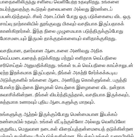
பாதைகளிலிருந்து சளியை வெளியேற்ற உதவுகிறது. உங்களை
உயர்த்துவதற்கு கூடுதல் தலையணை அல்லது இரண்டைப்
பயன்படுத்தவும். சிலர் அடைப்பின் போது ஒரு படுக்கையை விட ஒரு
சாய்வு நாற்காலியில் தூங்குவது மிகவும் வசதியாக இருப்பதாகக்
காண்கிறார்கள். இந்த நிலை முழுமையாக படுத்திருக்கும்போது
மோசமடையும் இருமல் தாக்குதல்களையும் எளிதாக்குகிறது.
வசதியான, தளர்வான ஆடைகளை அணிவது அதிக
வெப்பமடைவதைத் தடுக்கிறது மற்றும் எளிதாக வெப்பநிலை
சரிசெய்தல் அனுமதிக்கிறது. உங்கள் உடல் வெப்பநிலை காய்ச்சலுடன்
ஏற்ற இறக்கமாக இருப்பதால், நீங்கள் அகற்றி சேர்க்கக்கூடிய
அடுக்குகளில் உங்களை ஆடை அணிந்து கொள்ளுங்கள். பருத்தி
போன்ற இயற்கை இழைகள் செயற்கை இழைகளை விட நன்றாக
சுவாசிக்கின்றன. நீங்கள் வியர்த்திருந்தால், வசதியாக இருக்கவும்,
சுத்தமாக உணரவும் புதிய ஆடைகளுக்கு மாறவும்.
உங்களுக்கு ஆற்றல் இருக்கும்போது மென்மையான இயக்கம்
உண்மையில் உதவும். உங்கள் வீட்டிற்குள்ளோ அல்லது வெளியிலோ
குறுகிய, மெதுவான நடைகள் விறைப்புத்தன்மையைத் தடுக்கின்றன
மற்றும் சுழற்சியை மேம்படுத்துகின்றன. இயக்கம் உங்கள் நுரையீரலில்