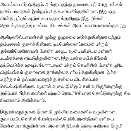
அடைப்பை ஏற்படுத்தும், அங்கு மருந்து முடிவடையும் போது உங்கள்
நாசிப் பாதைகள் இன்னும் அதிகமாக வீங்குகின்றன. இது ஒரு
விரக்தியூட்டும் சுழற்சியை உருவாக்குகிறது, இது நீங்கள்
தொடங்குவதற்கு முன்பை விட உங்கள் அடைப்பை மோசமாக்குகிறது.
ஆன்டிஹிஸ்டமைன்கள் மூக்கு ஒழுகலை உலர்த்துகின்றன மற்றும்
தும்மலைக் குறைக்கின்றன. டிஃபென்ஹைட்ரமைன் மற்றும்
குளோர்பெனிரமைன் போன்ற பழைய ஆன்டிஹிஸ்டமைன்கள்
மயக்கத்தை ஏற்படுத்துகின்றன, இது உண்மையில் நீங்கள்
ஓய்வெடுக்க உதவும். லோராடாடின் மற்றும் செடிரிசின் போன்ற புதிய
விருப்பங்கள் குறைவான தூக்கத்தை ஏற்படுத்துகின்றன. இந்த
மருந்துகள் ஒவ்வாமைகளுக்கு சளியை விட சிறப்பாக
செயல்படுகின்றன, ஆனால் அவை இன்னும் சளி அறிகுறிகளுக்கு,
குறிப்பாக நீர்த்த கண்கள் மற்றும் தொடர்ச்சியான சொட்டுகளுக்கு சில
நிவாரணம் அளிக்கலாம்.
இருமல் மருந்துகள் இரண்டு முக்கிய வகைகளில் வருகின்றன.
குவாய்ஃபெனெசின் போன்ற எக்ஸ்பெக்டோரண்டுகள் சளியை
மென்மையாக்குகின்றன, அதனால் நீங்கள் அதை எளிதாக இருமி