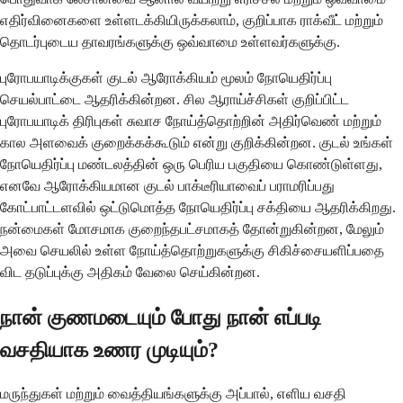
எதிர்வினைகளை உள்ளடக்கியிருக்கலாம், குறிப்பாக ராக்வீட் மற்றும்
தொடர்புடைய தாவரங்களுக்கு ஒவ்வாமை உள்ளவர்களுக்கு.
புரோபயாடிக்குகள் குடல் ஆரோக்கியம் மூலம் நோயெதிர்ப்பு
செயல்பாட்டை ஆதரிக்கின்றன. சில ஆராய்ச்சிகள் குறிப்பிட்ட
புரோபயாடிக் திரிபுகள் சுவாச நோய்த்தொற்றின் அதிர்வெண் மற்றும்
கால அளவைக் குறைக்கக்கூடும் என்று குறிக்கின்றன. குடல் உங்கள்
நோயெதிர்ப்பு மண்டலத்தின் ஒரு பெரிய பகுதியை கொண்டுள்ளது,
எனவே ஆரோக்கியமான குடல் பாக்டீரியாவைப் பராமரிப்பது
கோட்பாட்டளவில் ஒட்டுமொத்த நோயெதிர்ப்பு சக்தியை ஆதரிக்கிறது.
நன்மைகள் மோசமாக குறைந்தபட்சமாகத் தோன்றுகின்றன, மேலும்
அவை செயலில் உள்ள நோய்த்தொற்றுகளுக்கு சிகிச்சையளிப்பதை
விட தடுப்புக்கு அதிகம் வேலை செய்கின்றன.
நான் குணமடையும் போது நான் எப்படி
வசதியாக உணர முடியும்?
மருந்துகள் மற்றும் வைத்தியங்களுக்கு அப்பால், எளிய வசதி