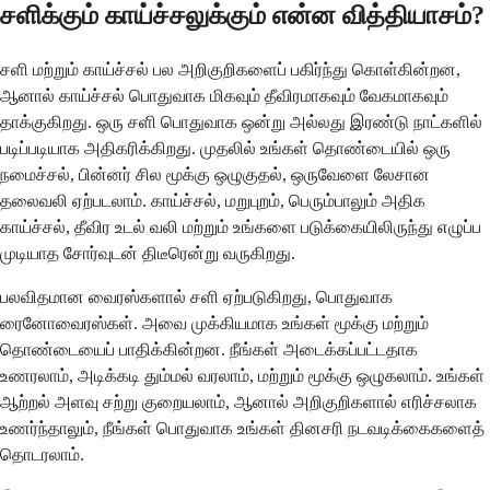
சளிக்கும் காய்ச்சலுக்கும் என்ன வித்தியாசம்?
சளி மற்றும் காய்ச்சல் பல அறிகுறிகளைப் பகிர்ந்து கொள்கின்றன,
ஆனால் காய்ச்சல் பொதுவாக மிகவும் தீவிரமாகவும் வேகமாகவும்
தாக்குகிறது. ஒரு சளி பொதுவாக ஒன்று அல்லது இரண்டு நாட்களில்
படிப்படியாக அதிகரிக்கிறது. முதலில் உங்கள் தொண்டையில் ஒரு
நமைச்சல், பின்னர் சில மூக்கு ஒழுகுதல், ஒருவேளை லேசான
தலைவலி ஏற்படலாம். காய்ச்சல், மறுபுறம், பெரும்பாலும் அதிக
காய்ச்சல், தீவிர உடல் வலி மற்றும் உங்களை படுக்கையிலிருந்து எழுப்ப
முடியாத சோர்வுடன் திடீரென்று வருகிறது.
பலவிதமான வைரஸ்களால் சளி ஏற்படுகிறது, பொதுவாக
ரைனோவைரஸ்கள். அவை முக்கியமாக உங்கள் மூக்கு மற்றும்
தொண்டையைப் பாதிக்கின்றன. நீங்கள் அடைக்கப்பட்டதாக
உணரலாம், அடிக்கடி தும்மல் வரலாம், மற்றும் மூக்கு ஒழுகலாம். உங்கள்
ஆற்றல் அளவு சற்று குறையலாம், ஆனால் அறிகுறிகளால் எரிச்சலாக
உணர்ந்தாலும், நீங்கள் பொதுவாக உங்கள் தினசரி நடவடிக்கைகளைத்
தொடரலாம்.