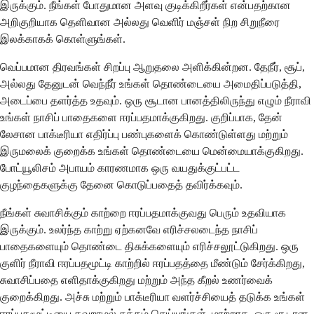
இருக்கும். நீங்கள் போதுமான அளவு குடிக்கிறீர்கள் என்பதற்கான
அறிகுறியாக தெளிவான அல்லது வெளிர் மஞ்சள் நிற சிறுநீரை
இலக்காகக் கொள்ளுங்கள்.
வெப்பமான திரவங்கள் சிறப்பு ஆறுதலை அளிக்கின்றன. தேநீர், சூப்,
அல்லது தேனுடன் வெந்நீர் உங்கள் தொண்டையை அமைதிப்படுத்தி,
அடைப்பை தளர்த்த உதவும். ஒரு சூடான பானத்திலிருந்து எழும் நீராவி
உங்கள் நாசிப் பாதைகளை ஈரப்பதமாக்குகிறது. குறிப்பாக, தேன்
லேசான பாக்டீரியா எதிர்ப்பு பண்புகளைக் கொண்டுள்ளது மற்றும்
இருமலைக் குறைக்க உங்கள் தொண்டையை மென்மையாக்குகிறது.
போட்யூலிசம் அபாயம் காரணமாக ஒரு வயதுக்குட்பட்ட
குழந்தைகளுக்கு தேனை கொடுப்பதைத் தவிர்க்கவும்.
நீங்கள் சுவாசிக்கும் காற்றை ஈரப்பதமாக்குவது பெரும் உதவியாக
இருக்கும். உலர்ந்த காற்று ஏற்கனவே எரிச்சலடைந்த நாசிப்
பாதைகளையும் தொண்டை திசுக்களையும் எரிச்சலூட்டுகிறது. ஒரு
குளிர் நீராவி ஈரப்பதமூட்டி காற்றில் ஈரப்பதத்தை மீண்டும் சேர்க்கிறது,
சுவாசிப்பதை எளிதாக்குகிறது மற்றும் அந்த கீறல் உணர்வைக்
குறைக்கிறது. அச்சு மற்றும் பாக்டீரியா வளர்ச்சியைத் தடுக்க உங்கள்
ஈரப்பதமூட்டியை தவறாமல் சுத்தம் செய்யுங்கள். மாற்றாக, ஒரு சூடான