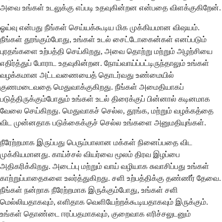
அவை உங்கள் உடலுக்கு எப்படி உதவுகின்றன என்பதை விளக்குகிறேன்.
ஓய்வு என்பது நீங்கள் செய்யக்கூடிய மிக முக்கியமான விஷயம்.
நீங்கள் தூங்கும்போது, உங்கள் உடல் சைட்டோகைன்கள் எனப்படும்
புரதங்களை உற்பத்தி செய்கிறது, அவை தொற்று மற்றும் அழற்சியை
எதிர்த்துப் போராட உதவுகின்றன. நோய்வாய்ப்பட்டிருந்தாலும் உங்கள்
வழக்கமான அட்டவணையைத் தொடர்வது உண்மையில்
குணமடைவதை மெதுவாக்குகிறது. நீங்கள் அமைதியாகப்
படுத்திருக்கும்போதும் உங்கள் உடல் திரைக்குப் பின்னால் கடினமாக
வேலை செய்கிறது. மெதுவாகச் செல்ல, தூங்க, மற்றும் வழக்கத்தை
விட முன்னதாக படுக்கைக்குச் செல்ல உங்களை அனுமதியுங்கள்.
நீரேற்றமாக இருப்பது பெரும்பாலான மக்கள் நினைப்பதை விட
முக்கியமானது. காய்ச்சல் வியர்வை மூலம் திரவ இழப்பை
அதிகரிக்கிறது. அடைப்பு மற்றும் வாய் வழியாக சுவாசிப்பது உங்கள்
காற்றுப்பாதைகளை உலர்த்துகிறது. சளி உற்பத்திக்கு தண்ணீர் தேவை.
நீங்கள் நன்றாக நீரேற்றமாக இருக்கும்போது, உங்கள் சளி
மெல்லியதாகவும், எளிதாக வெளியேற்றக்கூடியதாகவும் இருக்கும்.
உங்கள் தொண்டை ஈரப்பதமாகவும், குறைவாக எரிச்சலுடனும்