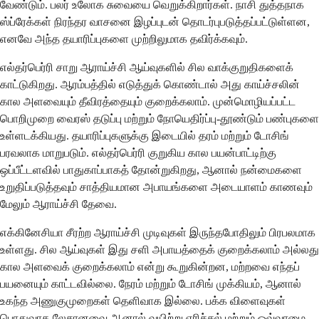
வேண்டும். பலர் உலோக சுவையை வெறுக்கிறார்கள். நாசி துத்தநாக
ஸ்ப்ரேக்கள் நிரந்தர வாசனை இழப்புடன் தொடர்புபடுத்தப்பட்டுள்ளன,
எனவே அந்த தயாரிப்புகளை முற்றிலுமாக தவிர்க்கவும்.
எல்தர்பெர்ரி சாறு ஆராய்ச்சி ஆய்வுகளில் சில வாக்குறுதிகளைக்
காட்டுகிறது. ஆரம்பத்தில் எடுத்துக் கொண்டால் அது காய்ச்சலின்
கால அளவையும் தீவிரத்தையும் குறைக்கலாம். முன்மொழியப்பட்ட
பொறிமுறை வைரஸ் தடுப்பு மற்றும் நோயெதிர்ப்பு-தூண்டும் பண்புகளை
உள்ளடக்கியது. தயாரிப்புகளுக்கு இடையில் தரம் மற்றும் டோசிங்
பரவலாக மாறுபடும். எல்தர்பெர்ரி குறுகிய கால பயன்பாட்டிற்கு
ஒப்பீட்டளவில் பாதுகாப்பாகத் தோன்றுகிறது, ஆனால் நன்மைகளை
உறுதிப்படுத்தவும் சாத்தியமான அபாயங்களை அடையாளம் காணவும்
மேலும் ஆராய்ச்சி தேவை.
எக்கினேசியா சீரற்ற ஆராய்ச்சி முடிவுகள் இருந்தபோதிலும் பிரபலமாக
உள்ளது. சில ஆய்வுகள் இது சளி அபாயத்தைக் குறைக்கலாம் அல்லது
கால அளவைக் குறைக்கலாம் என்று கூறுகின்றன, மற்றவை எந்தப்
பயனையும் காட்டவில்லை. நேரம் மற்றும் டோசிங் முக்கியம், ஆனால்
உகந்த அணுகுமுறைகள் தெளிவாக இல்லை. பக்க விளைவுகள்
பொதுவாக லேசானவை ஆனால் வயிற்று எரிச்சல் மற்றும் ஒவ்வாமை