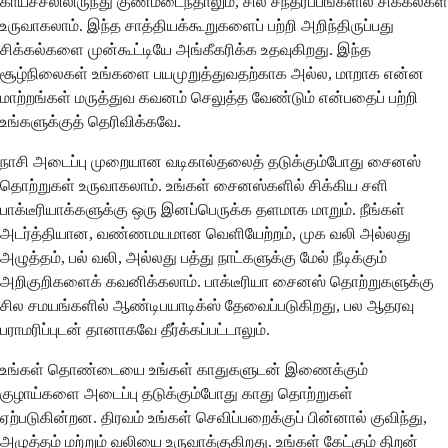
காய்ச்சலிலிருந்து குணமடைந்தாலும், சில சந்தர்ப்பங்களில் சிக்கல்கள்
உருவாகலாம். இந்த சாத்தியக்கூறுகளைப் பற்றி அறிந்திருப்பது
சிக்கல்களை முன்கூட்டியே அங்கீகரிக்க உதவுகிறது. இந்த
சூழ்நிலைகள் உங்களை பயமுறுத்துவதற்காக அல்ல, மாறாக என்ன
மாற்றங்கள் மருத்துவ கவனம் செலுத்த வேண்டும் என்பதைப் பற்றி
உங்களுக்குத் தெரிவிக்கவே.
நாசி அடைப்பு முறையான வடிகால்தலைத் தடுக்கும்போது சைனஸ்
தொற்றுகள் உருவாகலாம். உங்கள் சைனஸ்களில் சிக்கிய சளி
பாக்டீரியாக்களுக்கு ஒரு இனப்பெருக்க தளமாக மாறும். நீங்கள்
அடர்த்தியான, வண்ணமயமான வெளியேற்றம், முக வலி அல்லது
அழுத்தம், பல் வலி, அல்லது பத்து நாட்களுக்கு மேல் நீடிக்கும்
அறிகுறிகளைக் கவனிக்கலாம். பாக்டீரியா சைனஸ் தொற்றுகளுக்கு
சில சமயங்களில் ஆண்டிபயாடிக்ஸ் தேவைப்படுகிறது, பல ஆதரவு
பராமரிப்புடன் தானாகவே தீர்க்கப்பட்டாலும்.
உங்கள் தொண்டையை உங்கள் காதுகளுடன் இணைக்கும்
குழாய்களை அடைப்பு தடுக்கும்போது காது தொற்றுகள்
ஏற்படுகின்றன. திரவம் உங்கள் செவிப்பறைக்குப் பின்னால் குவிந்து,
அழுத்தம் மற்றும் வலியை உருவாக்குகிறது. உங்கள் கேட்கும் திறன்