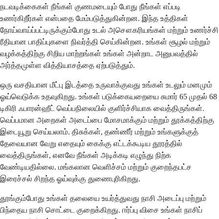
நடவடிக்கைகள் நீங்கள் குணமடையும் போது நீங்கள் எப்படி
உணர்கிறீர்கள் என்பதை மேம்படுத்துகின்றன. இந்த உத்திகள்
நோய்வாய்ப்பட்டிருக்கும்போது உடல் அசௌகரியங்கள் மற்றும் உணர்ச்சி
ரீதியான பாதிப்புகளை நிவர்த்தி செய்கின்றன. உங்கள் சூழல் மற்றும்
வழக்கத்திற்கு சிறிய மாற்றங்கள் உங்கள் அன்றாட அனுபவத்தில்
அர்த்தமுள்ள வித்தியாசத்தை ஏற்படுத்தும்.
ஒரு வசதியான மீட்பு இடத்தை உருவாக்குவது உங்கள் உடலும் மனமும்
ஓய்வெடுக்க உதவுகிறது. உங்கள் படுக்கையறையை சுமார் 65 முதல் 68
டிகிரி ஃபாரன்ஹீட் வெப்பநிலையில் குளிர்ச்சியாக வைத்திருங்கள்.
வெப்பமான அறைகள் அடைப்பை மோசமாக்கும் மற்றும் தூக்கத்திற்கு
இடையூறு செய்யலாம். திசுக்கள், தண்ணீர் மற்றும் உங்களுக்குத்
தேவையான வேறு எதையும் கைக்கு எட்டக்கூடிய தூரத்தில்
வைத்திருங்கள், எனவே நீங்கள் அடிக்கடி எழுந்து நிற்க
வேண்டியதில்லை. மங்கலான வெளிச்சம் மற்றும் குறைந்தபட்ச
இரைச்சல் சிறந்த ஓய்வுக்கு துணைபுரிகிறது.
தூங்கும்போது உங்கள் தலையை உயர்த்துவது நாசி அடைப்பு மற்றும்
பிந்தைய நாசி சொட்டை குறைக்கிறது. ஈர்ப்பு விசை உங்கள் நாசிப்