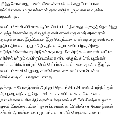
புரிந்துகொள்வது, பணம் வீணடிக்காமல் அல்லது பொய்யான
நம்பிக்கையை உருவாக்காமல் தகவலறிந்த முடிவுகளை எடுக்க
உதவுகிறது.
வைட்டமின் சி விரிவாக ஆய்வு செய்யப்பட்டுள்ளது. அதைத் தொடர்ந்து
எடுத்துக்கொள்வது சிலருக்கு சளி காலத்தை சுமார் அரை நாள்
குறைக்கலாம். இருப்பினும், இது பெரும்பாலானவர்களுக்கு சளியைத்
தடுப்பதில்லை மற்றும் அறிகுறிகள் தொடங்கிய பிறகு அதை
எடுத்துக்கொள்வது அதிகம் உதவாது. மிக அதிக அளவுகள் வயிற்று
எரிச்சல் மற்றும் வயிற்றுப்போக்கை ஏற்படுத்தும். சிட்ரஸ் பழங்கள்,
ஸ்ட்ராபெர்ரிகள் மற்றும் பெல் பெப்பர்ஸ் போன்ற உணவுகளில் இருந்து
வைட்டமின் சி பெறுவது சப்ளிமெண்ட்ஸுடன் மெகா டோசிங்
செய்வதை விட பாதுகாப்பானது.
துத்தநாக லோசஞ்சுகள் அறிகுறி தொடங்கிய 24 மணி நேரத்திற்குள்
அவற்றை எடுக்கத் தொடங்கினால் சளியின் கால அளவைக்
குறைக்கலாம். சில ஆய்வுகள் துத்தநாகம் சளியின் நீளத்தை ஒன்று
முதல் இரண்டு நாட்கள் குறைப்பதாகக் காட்டுகின்றன. லோசஞ்சுகள்
உங்கள் தொண்டையை மூட உங்கள் வாயில் மெதுவாக கரைய