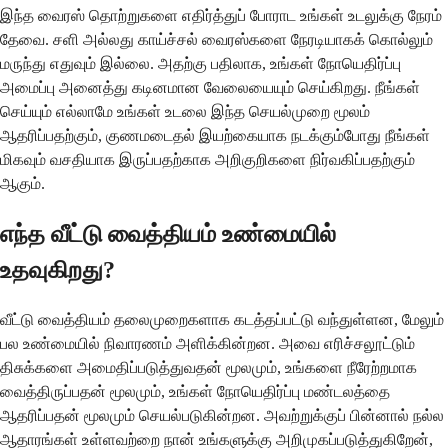
இந்த வைரஸ் தொற்றுகளை எதிர்த்துப் போராட உங்கள் உடலுக்கு நேரம்
தேவை. சளி அல்லது காய்ச்சல் வைரஸ்களை நேரடியாகக் கொல்லும்
மருந்து எதுவும் இல்லை. அதற்கு பதிலாக, உங்கள் நோயெதிர்ப்பு
அமைப்பு அனைத்து கடினமான வேலையையும் செய்கிறது. நீங்கள்
செய்யும் எல்லாமே உங்கள் உடலை இந்த செயல்முறை மூலம்
ஆதரிப்பதற்கும், குணமடைதல் இயற்கையாக நடக்கும்போது நீங்கள்
மிகவும் வசதியாக இருப்பதற்காக அறிகுறிகளை நிர்வகிப்பதற்கும்
ஆகும்.
எந்த வீட்டு வைத்தியம் உண்மையில்
உதவுகிறது?
வீட்டு வைத்தியம் தலைமுறைகளாக கடத்தப்பட்டு வந்துள்ளன, மேலும்
பல உண்மையில் நிவாரணம் அளிக்கின்றன. அவை எரிச்சலூட்டும்
திசுக்களை அமைதிப்படுத்துவதன் மூலமும், உங்களை நீரேற்றமாக
வைத்திருப்பதன் மூலமும், உங்கள் நோயெதிர்ப்பு மண்டலத்தை
ஆதரிப்பதன் மூலமும் செயல்படுகின்றன. அவற்றுக்குப் பின்னால் நல்ல
ஆதாரங்கள் உள்ளவற்றை நான் உங்களுக்கு அறிமுகப்படுத்துகிறேன்,