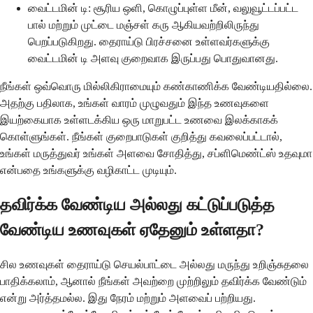
வைட்டமின் டி: சூரிய ஒளி, கொழுப்புள்ள மீன், வலுவூட்டப்பட்ட
பால் மற்றும் முட்டை மஞ்சள் கரு ஆகியவற்றிலிருந்து
பெறப்படுகிறது. தைராய்டு பிரச்சனை உள்ளவர்களுக்கு
வைட்டமின் டி அளவு குறைவாக இருப்பது பொதுவானது.
நீங்கள் ஒவ்வொரு மில்லிகிராமையும் கண்காணிக்க வேண்டியதில்லை.
அதற்கு பதிலாக, உங்கள் வாரம் முழுவதும் இந்த உணவுகளை
இயற்கையாக உள்ளடக்கிய ஒரு மாறுபட்ட உணவை இலக்காகக்
கொள்ளுங்கள். நீங்கள் குறைபாடுகள் குறித்து கவலைப்பட்டால்,
உங்கள் மருத்துவர் உங்கள் அளவை சோதித்து, சப்ளிமெண்ட்ஸ் உதவுமா
என்பதை உங்களுக்கு வழிகாட்ட முடியும்.
தவிர்க்க வேண்டிய அல்லது கட்டுப்படுத்த
வேண்டிய உணவுகள் ஏதேனும் உள்ளதா?
சில உணவுகள் தைராய்டு செயல்பாட்டை அல்லது மருந்து உறிஞ்சுதலை
பாதிக்கலாம், ஆனால் நீங்கள் அவற்றை முற்றிலும் தவிர்க்க வேண்டும்
என்று அர்த்தமல்ல. இது நேரம் மற்றும் அளவைப் பற்றியது.