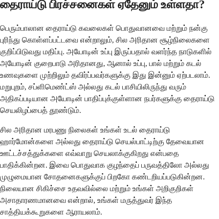
தைராய்டு பிரச்சனைகள் ஏதேனும் உள்ளதா?
பெரும்பாலான தைராய்டு கவலைகள் பொதுவானவை மற்றும் நன்கு
புரிந்து கொள்ளப்பட்டவை என்றாலும், சில அரிதான சூழ்நிலைகளை
குறிப்பிடுவது மதிப்பு. அயோடின் உப்பு இருப்பதால் வளர்ந்த நாடுகளில்
அயோடின் குறைபாடு அரிதானது, ஆனால் உப்பு, பால் மற்றும் கடல்
உணவுகளை முற்றிலும் தவிர்ப்பவர்களுக்கு இது இன்னும் ஏற்படலாம்.
மறுபுறம், சப்ளிமெண்ட்ஸ் அல்லது கடல் பாசியிலிருந்து வரும்
அதிகப்படியான அயோடின் பாதிப்புக்குள்ளான நபர்களுக்கு தைராய்டு
செயலிழப்பைத் தூண்டும்.
சில அரிதான மரபணு நிலைகள் உங்கள் உடல் தைராய்டு
ஹார்மோன்களை அல்லது தைராய்டு செயல்பாட்டிற்கு தேவையான
ஊட்டச்சத்துக்களை எவ்வாறு செயலாக்குகிறது என்பதை
பாதிக்கின்றன. இவை பொதுவாக குழந்தைப் பருவத்திலோ அல்லது
முழுமையான சோதனைகளுக்குப் பிறகோ கண்டறியப்படுகின்றன.
நிலையான சிகிச்சை உதவவில்லை மற்றும் உங்கள் அறிகுறிகள்
அசாதாரணமானவை என்றால், உங்கள் மருத்துவர் இந்த
சாத்தியக்கூறுகளை ஆராயலாம்.