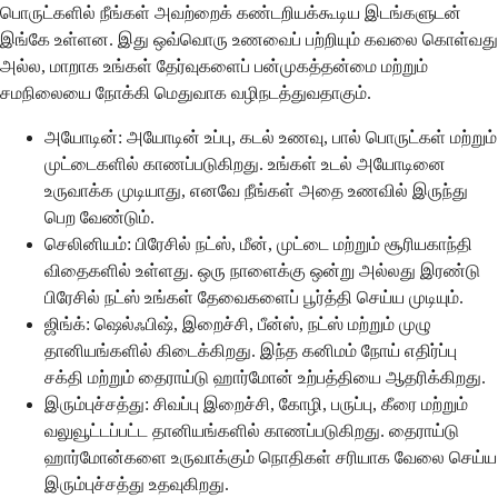
பொருட்களில் நீங்கள் அவற்றைக் கண்டறியக்கூடிய இடங்களுடன்
இங்கே உள்ளன. இது ஒவ்வொரு உணவைப் பற்றியும் கவலை கொள்வது
அல்ல, மாறாக உங்கள் தேர்வுகளைப் பன்முகத்தன்மை மற்றும்
சமநிலையை நோக்கி மெதுவாக வழிநடத்துவதாகும்.
அயோடின்: அயோடின் உப்பு, கடல் உணவு, பால் பொருட்கள் மற்றும்
முட்டைகளில் காணப்படுகிறது. உங்கள் உடல் அயோடினை
உருவாக்க முடியாது, எனவே நீங்கள் அதை உணவில் இருந்து
பெற வேண்டும்.
செலினியம்: பிரேசில் நட்ஸ், மீன், முட்டை மற்றும் சூரியகாந்தி
விதைகளில் உள்ளது. ஒரு நாளைக்கு ஒன்று அல்லது இரண்டு
பிரேசில் நட்ஸ் உங்கள் தேவைகளைப் பூர்த்தி செய்ய முடியும்.
ஜிங்க்: ஷெல்ஃபிஷ், இறைச்சி, பீன்ஸ், நட்ஸ் மற்றும் முழு
தானியங்களில் கிடைக்கிறது. இந்த கனிமம் நோய் எதிர்ப்பு
சக்தி மற்றும் தைராய்டு ஹார்மோன் உற்பத்தியை ஆதரிக்கிறது.
இரும்புச்சத்து: சிவப்பு இறைச்சி, கோழி, பருப்பு, கீரை மற்றும்
வலுவூட்டப்பட்ட தானியங்களில் காணப்படுகிறது. தைராய்டு
ஹார்மோன்களை உருவாக்கும் நொதிகள் சரியாக வேலை செய்ய
இரும்புச்சத்து உதவுகிறது.