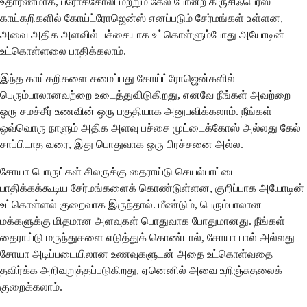
உதாரணமாக, ப்ரோக்கோலி மற்றும் கேல் போன்ற கிருசிஃபெரஸ்
காய்கறிகளில் கோய்ட்ரோஜென்ஸ் எனப்படும் சேர்மங்கள் உள்ளன,
அவை அதிக அளவில் பச்சையாக உட்கொள்ளும்போது அயோடின்
உட்கொள்ளலை பாதிக்கலாம்.
இந்த காய்கறிகளை சமைப்பது கோய்ட்ரோஜென்களில்
பெரும்பாலானவற்றை உடைத்துவிடுகிறது, எனவே நீங்கள் அவற்றை
ஒரு சமச்சீர் உணவின் ஒரு பகுதியாக அனுபவிக்கலாம். நீங்கள்
ஒவ்வொரு நாளும் அதிக அளவு பச்சை முட்டைக்கோஸ் அல்லது கேல்
சாப்பிடாத வரை, இது பொதுவாக ஒரு பிரச்சனை அல்ல.
சோயா பொருட்கள் சிலருக்கு தைராய்டு செயல்பாட்டை
பாதிக்கக்கூடிய சேர்மங்களைக் கொண்டுள்ளன, குறிப்பாக அயோடின்
உட்கொள்ளல் குறைவாக இருந்தால். மீண்டும், பெரும்பாலான
மக்களுக்கு மிதமான அளவுகள் பொதுவாக போதுமானது. நீங்கள்
தைராய்டு மருந்துகளை எடுத்துக் கொண்டால், சோயா பால் அல்லது
சோயா அடிப்படையிலான உணவுகளுடன் அதை உட்கொள்வதை
தவிர்க்க அறிவுறுத்தப்படுகிறது, ஏனெனில் அவை உறிஞ்சுதலைக்
குறைக்கலாம்.