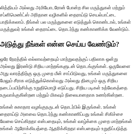
லித்தியம் அல்லது அமியோடரோன் போன்ற சில மருந்துகள் மற்றும்
சப்ளிமெண்ட்ஸ் அரிதான வழிகளில் தைராய்டு செயல்பாட்டை
பாதிக்கலாம். நீங்கள் பல மருந்துகளை எடுத்துக் கொண்டால், உங்கள்
மருத்துவர் உங்கள் தைராய்டை தொடர்ந்து கண்காணிக்க வேண்டும்.
அடுத்து நீங்கள் என்ன செய்ய வேண்டும்?
ஒரே நேரத்தில் எல்லாவற்றையும் மாற்றுவதற்குப் பதிலாக ஒன்று
அல்லது இரண்டு சிறிய மாற்றங்களுடன் தொடங்குங்கள். ஒருவேளை
அது வாரத்திற்கு ஒரு முறை மீன் சாப்பிடுவது, உங்கள் மருந்துகளை
மேலும் சீராக எடுத்துக்கொள்வது அல்லது தினமும் ஒரு சிறிய
நடைப்பயிற்சிக்கு உறுதிமொழி எடுப்பது. சிறிய படிகள் உத்வேகத்தை
உருவாக்குகின்றன மற்றும் மிகவும் நிலையானதாக உணர்கின்றன.
உங்கள் சுகாதார வழங்குநருடன் தொடர்பில் இருங்கள். உங்கள்
தைராய்டு அளவை தொடர்ந்து கண்காணிப்பது உங்கள் சிகிச்சை
வேலை செய்கிறதா என்பதையும், உங்கள் வாழ்க்கை முறை மாற்றங்கள்
உங்கள் ஆரோக்கியத்தை ஆதரிக்கிறதா என்பதையும் உறுதிப்படுத்த