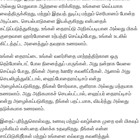
அல்லது மெதுவாக ஆற்றலை எரிக்கிறது, உங்களை வெப்பமாக
வைத்திருக்கிறது, மற்றும் இதயத் துடிப்பு மற்றும் செரிமானம் போன்ற
அடிப்படை செயல்பாடுகளை இயக்குகிறது என்பதைக்
கட்டுப்படுத்துகிறது. உங்கள் தைராய்டு அதிகப்படியான அல்லது மிகக்
குறைவான ஹார்மோனை உற்பத்தி செய்யும்போது, உங்கள் உடலில்
கிட்டத்தட்ட அனைத்தும் தவறாக உணரலாம்.
உங்கள் தைராய்டை உங்கள் வளர்சிதை மாற்றத்திற்கான ஒரு
தெர்மோஸ்டாட் போல நினைத்துப் பாருங்கள். அது நன்றாக வேலை
செய்யும் போது, நீங்கள் அதை hardly கவனிப்பீர்கள். ஆனால் அது
செயலிழந்துவிட்டால், ஹைப்போதைராய்டிசம் என்று
அழைக்கப்படுகிறது, நீங்கள் சோர்வாக, குளிராக அல்லது மந்தமாக
உணரலாம். அது அதிகமாகச் செயல்பட்டால், ஹைப்பர் தைராய்டிசம்
என்று அழைக்கப்படுகிறது, நீங்கள் பதட்டமாக, வியர்த்து அல்லது
நடுக்கமாக உணரலாம்.
இதைப் புரிந்துகொள்வது, உணவு மற்றும் வாழ்க்கை முறை ஏன் மிகவும்
முக்கியம் என்பதை விளக்க உதவுகிறது. நீங்கள் என்ன
சாப்பிடுகிறீர்கள் மற்றும் உங்களை எவ்வாறு கவனித்துக்