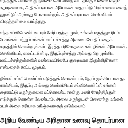
எடுத்துக் கொள்வது நன்மை செய்வதை விட தீங்கு விளைவிக்கும்.
உதாரணமாக, அதிகப்படியான அயோடின் தைராய்டு பிரச்சனைகளைத்
தூண்டும் அல்லது மோசமாக்கும். அதிகப்படியான செலினியம்
விஷத்தன்மை வாய்ந்தது.
எந்த சப்ளிமெண்ட்டையும் சேர்ப்பதற்கு முன், உங்கள் மருத்துவரிடம்
பேசுங்கள் மற்றும் உங்கள் ஊட்டச்சத்து அளவை சோதிப்பதைக்
கருத்தில் கொள்ளுங்கள். இரத்த பரிசோதனைகள் நீங்கள் அயோடின்,
செலினியம், வைட்டமின் டி, இரும்புச்சத்து அல்லது பிற முக்கிய
ஊட்டச்சத்துக்களில் உண்மையிலேயே குறைவாக இருக்கிறீர்களா
என்பதைக் காட்ட முடியும்.
நீங்கள் சப்ளிமெண்ட்ஸ் எடுத்துக் கொண்டால், நேரம் முக்கியமானது.
கால்சியம், இரும்பு அல்லது மெக்னீசியம் சப்ளிமெண்ட்ஸ் உங்கள்
தைராய்டு மருந்துகளை உட்கொண்ட நான்கு மணி நேரத்திற்குள்
எடுத்துக் கொள்ள வேண்டாம். அவை மருந்துடன் பிணைந்து உங்கள்
உடல் அதை சரியாக உறிஞ்சுவதைத் தடுக்கலாம்.
அறிய வேண்டிய அரிதான உணவு தொடர்பான