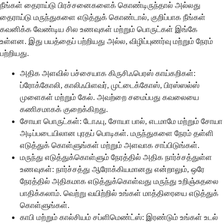
நீங்கள் தைராய்டு பிரச்சனைகளைக் கொண்டிருந்தால் அல்லது
தைராய்டு மருந்துகளை எடுத்துக் கொண்டால், குறிப்பாக நீங்கள்
கவனிக்க வேண்டிய சில உணவுகள் மற்றும் பொருட்கள் இங்கே
உள்ளன. இது பயத்தைப் பற்றியது அல்ல, விழிப்புணர்வு மற்றும் நேரம்
பற்றியது.
அதிக அளவில் பச்சையாக கிருசிஃபெரஸ் காய்கறிகள்:
ப்ரோக்கோலி, காலிஃபிளவர், முட்டைக்கோஸ், பிரஸ்ஸல்ஸ்
முளைகள் மற்றும் கேல். அவற்றை சமைப்பது கவலையை
கணிசமாகக் குறைக்கிறது.
சோயா பொருட்கள்: டோஃபு, சோயா பால், எடமாமே மற்றும் சோயா
அடிப்படையிலான புரதப் பொடிகள். மருந்துகளை நேரம் தள்ளி
எடுத்துக் கொள்ளுங்கள் மற்றும் அளவாக சாப்பிடுங்கள்.
மருந்து எடுத்துக்கொள்ளும் நேரத்தில் அதிக நார்ச்சத்துள்ள
உணவுகள்: நார்ச்சத்து ஆரோக்கியமானது என்றாலும், ஒரே
நேரத்தில் அதிகமாக எடுத்துக்கொள்வது மருந்து உறிஞ்சுதலை
பாதிக்கலாம். வெற்று வயிற்றில் உங்கள் மாத்திரையை எடுத்துக்
கொள்ளுங்கள்.
காபி மற்றும் கால்சியம் சப்ளிமெண்ட்ஸ்: இரண்டும் உங்கள் உடல்