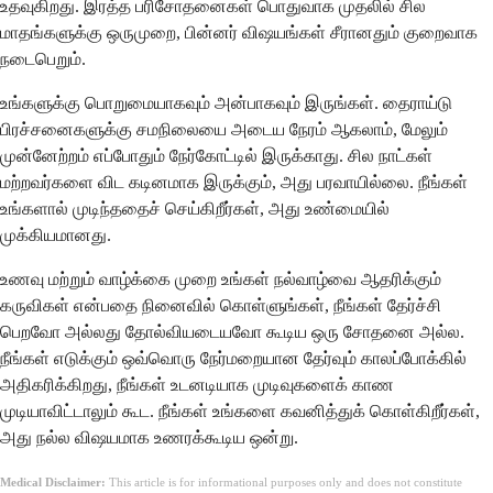
உதவுகிறது. இரத்த பரிசோதனைகள் பொதுவாக முதலில் சில
மாதங்களுக்கு ஒருமுறை, பின்னர் விஷயங்கள் சீரானதும் குறைவாக
நடைபெறும்.
உங்களுக்கு பொறுமையாகவும் அன்பாகவும் இருங்கள். தைராய்டு
பிரச்சனைகளுக்கு சமநிலையை அடைய நேரம் ஆகலாம், மேலும்
முன்னேற்றம் எப்போதும் நேர்கோட்டில் இருக்காது. சில நாட்கள்
மற்றவர்களை விட கடினமாக இருக்கும், அது பரவாயில்லை. நீங்கள்
உங்களால் முடிந்ததைச் செய்கிறீர்கள், அது உண்மையில்
முக்கியமானது.
உணவு மற்றும் வாழ்க்கை முறை உங்கள் நல்வாழ்வை ஆதரிக்கும்
கருவிகள் என்பதை நினைவில் கொள்ளுங்கள், நீங்கள் தேர்ச்சி
பெறவோ அல்லது தோல்வியடையவோ கூடிய ஒரு சோதனை அல்ல.
நீங்கள் எடுக்கும் ஒவ்வொரு நேர்மறையான தேர்வும் காலப்போக்கில்
அதிகரிக்கிறது, நீங்கள் உடனடியாக முடிவுகளைக் காண
முடியாவிட்டாலும் கூட. நீங்கள் உங்களை கவனித்துக் கொள்கிறீர்கள்,
அது நல்ல விஷயமாக உணரக்கூடிய ஒன்று.
Medical Disclaimer:
This article is for informational purposes only and does not constitute