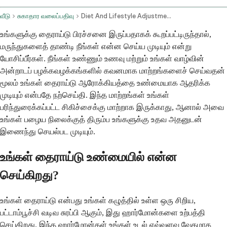
வீடு
சுகாதார வலைப்பதிவு
Diet And Lifestyle Adjustments For Thyroid Conditions
உங்களுக்கு தைராய்டு பிரச்சனை இருப்பதாகக் கூறப்பட்டிருந்தால்,
மருந்துகளைத் தாண்டி நீங்கள் என்ன செய்ய முடியும் என்று
யோசிப்பீர்கள். நீங்கள் உண்ணும் உணவு மற்றும் உங்கள் வாழ்வின்
அன்றாடப் பழக்கவழக்கங்களில் கவனமாக மாற்றங்களைச் செய்வதன்
மூலம் உங்கள் தைராய்டு ஆரோக்கியத்தை உண்மையாக ஆதரிக்க
முடியும் என்பதே நற்செய்தி. இந்த மாற்றங்கள் உங்கள்
பரிந்துரைக்கப்பட்ட சிகிச்சைக்கு மாற்றாக இருக்காது, ஆனால் அவை
உங்கள் பழைய நிலைக்குத் திரும்ப உங்களுக்கு உதவ அதனுடன்
இணைந்து செயல்பட முடியும்.
உங்கள் தைராய்டு உண்மையில் என்ன
செய்கிறது?
உங்கள் தைராய்டு என்பது உங்கள் கழுத்தில் உள்ள ஒரு சிறிய,
பட்டாம்பூச்சி வடிவ சுரப்பி ஆகும், இது ஹார்மோன்களை உற்பத்தி
செய்கிறது. இந்த ஹார்மோன்கள் உங்கள் உடல் எவ்வளவு வேகமாக