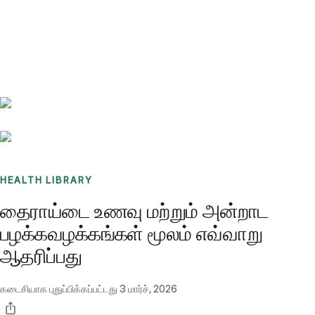
Benchmarks
Stories
FAQ
Sign up / Log in
HEALTH LIBRARY
தைராய்டை உணவு மற்றும் அன்றாட
பழக்கவழக்கங்கள் மூலம் எவ்வாறு
ஆதரிப்பது
கடைசியாக புதுப்பிக்கப்பட்டது
3 மார்ச், 2026