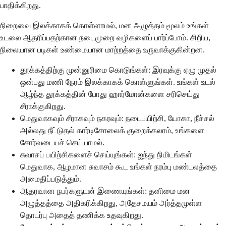
பாதிக்கிறது.
நிறைவை இலக்காகக் கொள்ளாமல், மன அழுத்தம் மூலம் உங்கள்
உடலை ஆதரிப்பதற்கான நடைமுறை வழிகளைப் பார்ப்போம். சிறிய,
நிலையான படிகள் உண்மையான மாற்றத்தை உருவாக்குகின்றன.
தூக்கத்திற்கு முன்னுரிமை கொடுங்கள்: இரவுக்கு ஏழு முதல்
ஒன்பது மணி நேரம் இலக்காகக் கொள்ளுங்கள். உங்கள் உடல்
ஆழ்ந்த தூக்கத்தின் போது ஹார்மோன்களை சரிசெய்து
சீராக்குகிறது.
மெதுவாகவும் சீராகவும் நகரவும்: நடைபயிற்சி, யோகா, நீச்சல்
அல்லது நீட்டுதல் கார்டிசோலைக் குறைக்கலாம், உங்களை
சோர்வடையச் செய்யாமல்.
சுவாசப் பயிற்சிகளைச் செய்யுங்கள்: ஐந்து நிமிடங்கள்
மெதுவாக, ஆழமான சுவாசம் கூட உங்கள் நரம்பு மண்டலத்தை
அமைதிப்படுத்தும்.
ஆதரவான நபர்களுடன் இணையுங்கள்: தனிமை மன
அழுத்தத்தை அதிகரிக்கிறது, அதேசமயம் அர்த்தமுள்ள
தொடர்பு அதைத் தணிக்க உதவுகிறது.