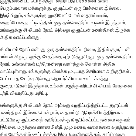
சூழ்நிலையைப் பொறுத்தது. தைராய்டு பிரச்சனை உள்ள
பெரும்பாலான மக்களுக்கு, குளுட்டன் ஒரு பிரச்சனை இல்லை.
இருப்பினும், உங்களுக்கு ஹஷிமோட்டோஸ் தைராய்டிடிஸ்,
ஹைப்போதைராய்டிசத்தின் ஒரு தன்னெதிர்ப்பு வடிவம் இருந்தால்,
உங்களுக்கு சி லியாக் நோய் அல்லது குளுட்டன் உணர்திறன் இருக்க
அதிக வாய்ப்புள்ளது.
சி லியாக் நோய் என்பது ஒரு தன்னெதிர்ப்பு நிலை, இதில் குளுட்டன்
உங்கள் சிறுகுடலுக்கு சேதத்தை ஏற்படுத்துகிறது. ஒரு தன்னெதிர்ப்பு
நோய் உள்ளவர்கள் மற்றொன்றை வளர்த்துக் கொள்ள அதிக
வாய்ப்புள்ளது. உங்களுக்கு விளக்க முடியாத செரிமான அறிகுறிகள்,
மேம்படாத சோர்வு அல்லது தொடர்ச்சியான ஊட்டச்சத்து
குறைபாடுகள் இருந்தால், உங்கள் மருத்துவரிடம் சி லியாக் சோதனை
பற்றி விவாதிப்பது மதிப்பு.
உங்களுக்கு சி லியாக் நோய் அல்லது உறுதிப்படுத்தப்பட்ட குளுட்டன்
உணர்திறன் இல்லையென்றால், தைராய்டு ஆரோக்கியத்திற்காக
மட்டுமே குளுட்டனைத் தவிர்ப்பதற்கு நிரூபிக்கப்பட்ட நன்மை எதுவும்
இல்லை. மருத்துவ காரணமின்றி முழு உணவு வகைகளை அகற்றுவது
சில நேரங்களில் ஊட்டச்சத்து இடைவெளிகளுக்கும், சாப்பிடுவது