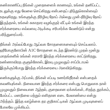
கண்காணிப்பு நீங்கள் முறைகளைக் காணவும், உங்கள் தனிப்பட்ட
உடலுக்கு எது வேலை செய்கிறது என்பதைப் புரிந்துகொள்ளவும்
உதவுகிறது. உங்களுக்கு நீரிழிவு நோய் அல்லது முன்-நீரிழிவு நோய்
இருந்தால், உங்கள் சுகாதார வழங்குநர் வீட்டில் உங்கள் இரத்த
சர்க்கரையை எவ்வளவு அடிக்கடி சரிபார்க்க வேண்டும் என்று
பரிந்துரைப்பார்.
நீங்கள் அவ்வப்போது ஆய்வக சோதனைகளையும் செய்யலாம்.
ஹீமோகுளோபின் A1C சோதனை கடந்த இரண்டு முதல் மூன்று
மாதங்களில் உங்கள் சராசரி இரத்த சர்க்கரையை காட்டுகிறது.
உண்ணாவிரத குளுக்கோஸ், இரவு முழுவதும் சாப்பிடாமல்
இருக்கும்போது இரத்த சர்க்கரையை அளவிடுகிறது.
எண்களுக்கு அப்பால், நீங்கள் எப்படி உணர்கிறீர்கள் என்பதைக்
கவனியுங்கள். நிலையான இரத்த சர்க்கரை என்பது பொதுவாக நாள்
முழுவதும் நிலையான ஆற்றல், குறைவான ஏக்கங்கள், சிறந்த தூக்கம்,
மேம்பட்ட மனநிலை மற்றும் எளிதான எடை மேலாண்மை என்று
அர்த்தம். இந்த வாழ்க்கை தர குறிகாட்டிகள் ஆய்வக முடிவுகளைப்
போலவே முக்கியம்.