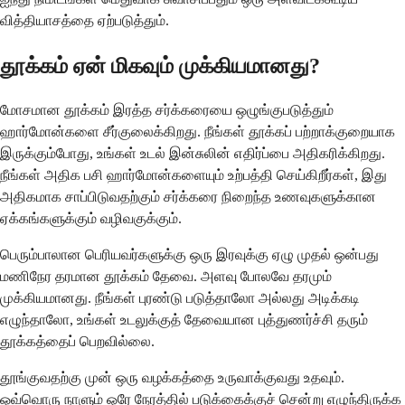
வித்தியாசத்தை ஏற்படுத்தும்.
தூக்கம் ஏன் மிகவும் முக்கியமானது?
மோசமான தூக்கம் இரத்த சர்க்கரையை ஒழுங்குபடுத்தும்
ஹார்மோன்களை சீர்குலைக்கிறது. நீங்கள் தூக்கப் பற்றாக்குறையாக
இருக்கும்போது, ​​உங்கள் உடல் இன்சுலின் எதிர்ப்பை அதிகரிக்கிறது.
நீங்கள் அதிக பசி ஹார்மோன்களையும் உற்பத்தி செய்கிறீர்கள், இது
அதிகமாக சாப்பிடுவதற்கும் சர்க்கரை நிறைந்த உணவுகளுக்கான
ஏக்கங்களுக்கும் வழிவகுக்கும்.
பெரும்பாலான பெரியவர்களுக்கு ஒரு இரவுக்கு ஏழு முதல் ஒன்பது
மணிநேர தரமான தூக்கம் தேவை. அளவு போலவே தரமும்
முக்கியமானது. நீங்கள் புரண்டு படுத்தாலோ அல்லது அடிக்கடி
எழுந்தாலோ, உங்கள் உடலுக்குத் தேவையான புத்துணர்ச்சி தரும்
தூக்கத்தைப் பெறவில்லை.
தூங்குவதற்கு முன் ஒரு வழக்கத்தை உருவாக்குவது உதவும்.
ஒவ்வொரு நாளும் ஒரே நேரத்தில் படுக்கைக்குச் சென்று எழுந்திருக்க