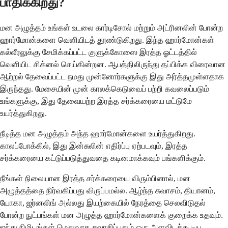
பாதிக்கிறது?
மன அழுத்தம் உங்கள் உடலை கார்டிசோல் மற்றும் அட்ரினலின் போன்ற
ஹார்மோன்களை வெளியிடத் தூண்டுகிறது. இந்த ஹார்மோன்கள்
கல்லீரலுக்கு சேமிக்கப்பட்ட குளுக்கோஸை இரத்த ஓட்டத்தில்
வெளியிட சிக்னல் செய்கின்றன. ஆபத்திலிருந்து தப்பிக்க விரைவான
ஆற்றல் தேவைப்பட்ட நமது முன்னோர்களுக்கு இது அர்த்தமுள்ளதாக
இருந்தது. மேசையின் முன் காலக்கெடுவைப் பற்றி கவலைப்படும்
உங்களுக்கு, இது தேவையற்ற இரத்த சர்க்கரையை மட்டுமே
உயர்த்துகிறது.
நீடித்த மன அழுத்தம் அந்த ஹார்மோன்களை உயர்த்துகிறது.
காலப்போக்கில், இது இன்சுலின் எதிர்ப்பு ஏற்படவும், இரத்த
சர்க்கரையை கட்டுப்படுத்துவதை கடினமாக்கவும் பங்களிக்கும்.
நீங்கள் நிலையான இரத்த சர்க்கரையை விரும்பினால், மன
அழுத்தத்தை நிர்வகிப்பது விருப்பமல்ல. ஆழ்ந்த சுவாசம், தியானம்,
யோகா, ஜர்னலிங் அல்லது இயற்கையில் நேரத்தை செலவிடுதல்
போன்ற நுட்பங்கள் மன அழுத்த ஹார்மோன்களைக் குறைக்க உதவும்.
ஐந்து நிமிடங்கள் மெதுவாக சுவாசிப்பதும் ஒரு அளவிடக்கூடிய