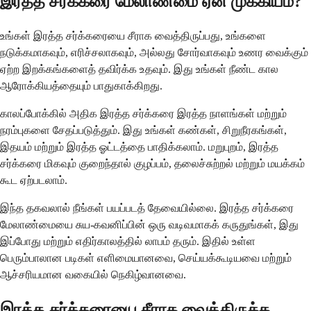
இரத்த சர்க்கரை மேலாண்மை ஏன் முக்கியம்?
உங்கள் இரத்த சர்க்கரையை சீராக வைத்திருப்பது, உங்களை
நடுக்கமாகவும், எரிச்சலாகவும், அல்லது சோர்வாகவும் உணர வைக்கும்
ஏற்ற இறக்கங்களைத் தவிர்க்க உதவும். இது உங்கள் நீண்ட கால
ஆரோக்கியத்தையும் பாதுகாக்கிறது.
காலப்போக்கில் அதிக இரத்த சர்க்கரை இரத்த நாளங்கள் மற்றும்
நரம்புகளை சேதப்படுத்தும். இது உங்கள் கண்கள், சிறுநீரகங்கள்,
இதயம் மற்றும் இரத்த ஓட்டத்தை பாதிக்கலாம். மறுபுறம், இரத்த
சர்க்கரை மிகவும் குறைந்தால் குழப்பம், தலைச்சுற்றல் மற்றும் மயக்கம்
கூட ஏற்படலாம்.
இந்த தகவலால் நீங்கள் பயப்படத் தேவையில்லை. இரத்த சர்க்கரை
மேலாண்மையை சுய-கவனிப்பின் ஒரு வடிவமாகக் கருதுங்கள், இது
இப்போது மற்றும் எதிர்காலத்தில் லாபம் தரும். இதில் உள்ள
பெரும்பாலான படிகள் எளிமையானவை, செய்யக்கூடியவை மற்றும்
ஆச்சரியமான வகையில் நெகிழ்வானவை.
இரத்த சர்க்கரையை சீராக வைத்திருக்க