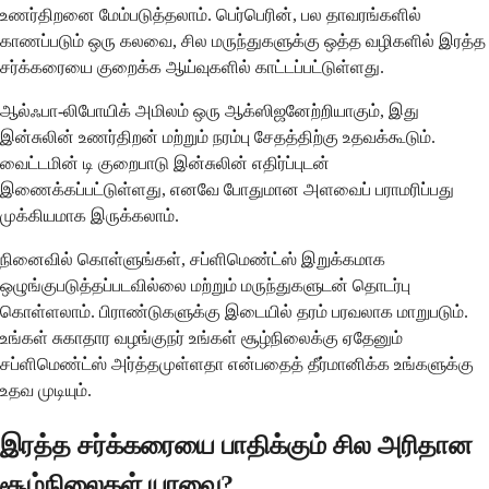
உணர்திறனை மேம்படுத்தலாம். பெர்பெரின், பல தாவரங்களில்
காணப்படும் ஒரு கலவை, சில மருந்துகளுக்கு ஒத்த வழிகளில் இரத்த
சர்க்கரையை குறைக்க ஆய்வுகளில் காட்டப்பட்டுள்ளது.
ஆல்ஃபா-லிபோயிக் அமிலம் ஒரு ஆக்ஸிஜனேற்றியாகும், இது
இன்சுலின் உணர்திறன் மற்றும் நரம்பு சேதத்திற்கு உதவக்கூடும்.
வைட்டமின் டி குறைபாடு இன்சுலின் எதிர்ப்புடன்
இணைக்கப்பட்டுள்ளது, எனவே போதுமான அளவைப் பராமரிப்பது
முக்கியமாக இருக்கலாம்.
நினைவில் கொள்ளுங்கள், சப்ளிமெண்ட்ஸ் இறுக்கமாக
ஒழுங்குபடுத்தப்படவில்லை மற்றும் மருந்துகளுடன் தொடர்பு
கொள்ளலாம். பிராண்டுகளுக்கு இடையில் தரம் பரவலாக மாறுபடும்.
உங்கள் சுகாதார வழங்குநர் உங்கள் சூழ்நிலைக்கு ஏதேனும்
சப்ளிமெண்ட்ஸ் அர்த்தமுள்ளதா என்பதைத் தீர்மானிக்க உங்களுக்கு
உதவ முடியும்.
இரத்த சர்க்கரையை பாதிக்கும் சில அரிதான
சூழ்நிலைகள் யாவை?