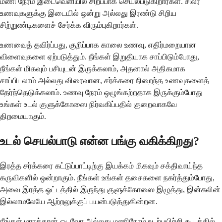
மணி நேரம் இடைவெளியில் சிறப்பாக செயல்படுகிறார்கள். சிலர்
உணவுகளுக்கு இடையில் ஒன்று அல்லது இரண்டு சிறிய
சிற்றுண்டிகளைச் சேர்க்க விரும்புகிறார்கள்.
உணவைத் தவிர்ப்பது, குறிப்பாக காலை உணவு, எதிர்மறையான
விளைவுகளை ஏற்படுத்தும். நீங்கள் இறுதியாக சாப்பிடும்போது, ​​
நீங்கள் மிகவும் பசியுடன் இருக்கலாம், அதனால் அதிகமாக
சாப்பிடலாம் அல்லது விரைவான, சர்க்கரை நிறைந்த உணவுகளைத்
தேர்ந்தெடுக்கலாம். உணவு நேரம் ஒழுங்கற்றதாக இருக்கும்போது
உங்கள் உடல் குளுக்கோஸை நிர்வகிப்பதில் குறைவாகவே
திறமையாகும்.
உடல் செயல்பாடு என்ன பங்கு வகிக்கிறது?
இரத்த சர்க்கரை கட்டுப்பாட்டிற்கு இயக்கம் மிகவும் சக்திவாய்ந்த
கருவிகளில் ஒன்றாகும். நீங்கள் உங்கள் தசைகளை நகர்த்தும்போது, ​​
அவை இரத்த ஓட்டத்தில் இருந்து குளுக்கோஸை இழுத்து, இன்சுலின்
இல்லாமலேயே ஆற்றலுக்குப் பயன்படுத்துகின்றன.
நீங்கள் மராத்தான் ஓடவோ அல்லது மணிநேரம் உடற்பயிற்சி கூடத்தில்