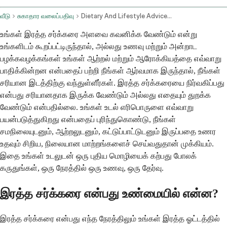
வீடு
சுகாதார வலைப்பதிவு
Dietary And Lifestyle Advice For Managing Blood Sugar Levels
உங்கள் இரத்த சர்க்கரை அளவை கவனிக்க வேண்டும் என்று
உங்களிடம் கூறப்பட்டிருந்தால், அல்லது உணவு மற்றும் அன்றாட
பழக்கவழக்கங்கள் உங்கள் ஆற்றல் மற்றும் ஆரோக்கியத்தை எவ்வாறு
பாதிக்கின்றன என்பதைப் பற்றி நீங்கள் ஆர்வமாக இருந்தால், நீங்கள்
சரியான இடத்திற்கு வந்துள்ளீர்கள். இரத்த சர்க்கரையை நிர்வகிப்பது
என்பது சரியானதாக இருக்க வேண்டும் அல்லது எதையும் துறக்க
வேண்டும் என்பதில்லை. உங்கள் உடல் எரிபொருளை எவ்வாறு
பயன்படுத்துகிறது என்பதைப் புரிந்துகொண்டு, நீங்கள்
சமநிலையுடனும், ஆற்றலுடனும், கட்டுப்பாட்டுடனும் இருப்பதை உணர
உதவும் சிறிய, நிலையான மாற்றங்களைச் செய்வதுதான் முக்கியம்.
இதை உங்கள் உடலுடன் ஒரு புதிய மொழியைக் கற்பது போலக்
கருதுங்கள், ஒரு நேரத்தில் ஒரு உணவு, ஒரு தேர்வு.
இரத்த சர்க்கரை என்பது உண்மையில் என்ன?
இரத்த சர்க்கரை என்பது எந்த நேரத்திலும் உங்கள் இரத்த ஓட்டத்தில்