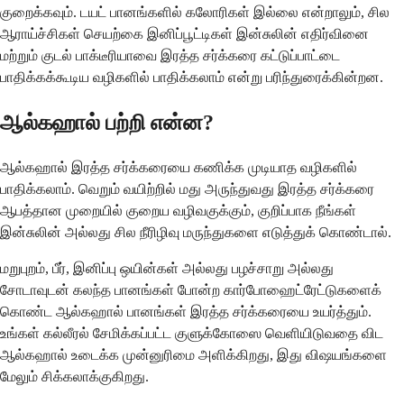
குறைக்கவும். டயட் பானங்களில் கலோரிகள் இல்லை என்றாலும், சில
ஆராய்ச்சிகள் செயற்கை இனிப்பூட்டிகள் இன்சுலின் எதிர்வினை
மற்றும் குடல் பாக்டீரியாவை இரத்த சர்க்கரை கட்டுப்பாட்டை
பாதிக்கக்கூடிய வழிகளில் பாதிக்கலாம் என்று பரிந்துரைக்கின்றன.
ஆல்கஹால் பற்றி என்ன?
ஆல்கஹால் இரத்த சர்க்கரையை கணிக்க முடியாத வழிகளில்
பாதிக்கலாம். வெறும் வயிற்றில் மது அருந்துவது இரத்த சர்க்கரை
ஆபத்தான முறையில் குறைய வழிவகுக்கும், குறிப்பாக நீங்கள்
இன்சுலின் அல்லது சில நீரிழிவு மருந்துகளை எடுத்துக் கொண்டால்.
மறுபுறம், பீர், இனிப்பு ஒயின்கள் அல்லது பழச்சாறு அல்லது
சோடாவுடன் கலந்த பானங்கள் போன்ற கார்போஹைட்ரேட்டுகளைக்
கொண்ட ஆல்கஹால் பானங்கள் இரத்த சர்க்கரையை உயர்த்தும்.
உங்கள் கல்லீரல் சேமிக்கப்பட்ட குளுக்கோஸை வெளியிடுவதை விட
ஆல்கஹால் உடைக்க முன்னுரிமை அளிக்கிறது, இது விஷயங்களை
மேலும் சிக்கலாக்குகிறது.