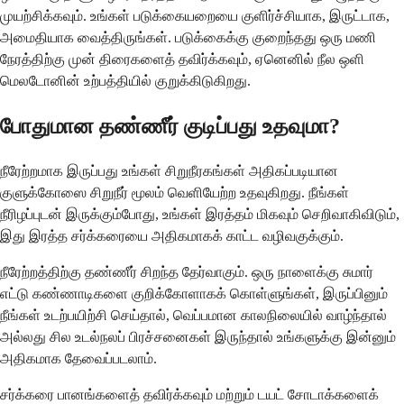
முயற்சிக்கவும். உங்கள் படுக்கையறையை குளிர்ச்சியாக, இருட்டாக,
அமைதியாக வைத்திருங்கள். படுக்கைக்கு குறைந்தது ஒரு மணி
நேரத்திற்கு முன் திரைகளைத் தவிர்க்கவும், ஏனெனில் நீல ஒளி
மெலடோனின் உற்பத்தியில் குறுக்கிடுகிறது.
போதுமான தண்ணீர் குடிப்பது உதவுமா?
நீரேற்றமாக இருப்பது உங்கள் சிறுநீரகங்கள் அதிகப்படியான
குளுக்கோஸை சிறுநீர் மூலம் வெளியேற்ற உதவுகிறது. நீங்கள்
நீரிழப்புடன் இருக்கும்போது, ​​உங்கள் இரத்தம் மிகவும் செறிவாகிவிடும்,
இது இரத்த சர்க்கரையை அதிகமாகக் காட்ட வழிவகுக்கும்.
நீரேற்றத்திற்கு தண்ணீர் சிறந்த தேர்வாகும். ஒரு நாளைக்கு சுமார்
எட்டு கண்ணாடிகளை குறிக்கோளாகக் கொள்ளுங்கள், இருப்பினும்
நீங்கள் உடற்பயிற்சி செய்தால், வெப்பமான காலநிலையில் வாழ்ந்தால்
அல்லது சில உடல்நலப் பிரச்சனைகள் இருந்தால் உங்களுக்கு இன்னும்
அதிகமாக தேவைப்படலாம்.
சர்க்கரை பானங்களைத் தவிர்க்கவும் மற்றும் டயட் சோடாக்களைக்