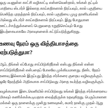
ஒரு பயனுள்ள காட்சி வழிகாட்டி என்னவென்றால், உங்கள் தட்டில்
பாதியை ஸ்டார்ச் இல்லாத காய்கறிகளால் நிரப்பவும், கால் பகுதியை
மெலிந்த புரதத்தால் நிரப்பவும், கால் பகுதியை முழு தானியங்கள்
அல்லது ஸ்டார்ச் காய்கறிகளால் நிரப்பவும். இது போதுமான
ஊட்டச்சத்துக்களைப் பெறுவதை உறுதிசெய்யும் போது
இயற்கையாகவே அளவுகளைக் கட்டுப்படுத்துகிறது.
உணவு நேரம் ஒரு வித்தியாசத்தை
ஏற்படுத்துமா?
ஆம், நீங்கள் எப்போது சாப்பிடுகிறீர்கள் என்பது நீங்கள் என்ன
சாப்பிடுகிறீர்கள் என்பதைப் போலவே முக்கியமானது. நீண்ட நேரம்
உணவு இல்லாமல் இருப்பது இரத்த சர்க்கரை குறைய வழிவகுக்கும்.
ஒரே நேரத்தில் அதிகமாக சாப்பிடுவது அதை உயர்த்த வழிவகுக்கும்.
வழக்கமான இடைவெளியில் சாப்பிடுவது உங்கள் இரத்த சர்க்கரையை
மிகவும் கணிக்கக்கூடியதாக வைத்திருக்க உதவுகிறது. பெரும்பாலான
மக்கள் ஒரு நாளைக்கு மூன்று உணவுகள், சுமார் நான்கு முதல் ஆறு