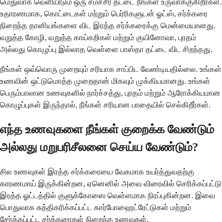
மெதுவாக வெளியிடும் ஒரு சமச்சீர் தட்டை நீங்கள் உருவாக்குகிறீர்கள்.
உதாரணமாக, கொட்டைகள் மற்றும் பெர்ரிகளுடன் ஓட்ஸ், சர்க்கரை
நிறைந்த தானியங்களை விட இரத்த சர்க்கரைக்கு மென்மையானது.
வறுத்த கோழி, வறுத்த காய்கறிகள் மற்றும் குயினோவா, புரதம்
அல்லது கொழுப்பு இல்லாத வெள்ளை பாஸ்தா தட்டை விட சிறந்தது.
நீங்கள் ஒவ்வொரு முறையும் சரியாக சாப்பிட வேண்டியதில்லை. உங்கள்
உணவின் ஒட்டுமொத்த முறைதான் மிகவும் முக்கியமானது. உங்கள்
பெரும்பாலான உணவுகளில் நார்ச்சத்து, புரதம் மற்றும் ஆரோக்கியமான
கொழுப்புகள் இருந்தால், நீங்கள் சரியான பாதையில் செல்கிறீர்கள்.
எந்த உணவுகளை நீங்கள் குறைக்க வேண்டும்
அல்லது மறுபரிசீலனை செய்ய வேண்டும்?
சில உணவுகள் இரத்த சர்க்கரையை வேகமாக உயர்த்துவதற்கு
காரணமாய் இருக்கின்றன, ஏனெனில் அவை விரைவில் செரிக்கப்பட்டு
இரத்த ஓட்டத்தில் குளுக்கோஸை வெள்ளமாக நிரப்புகின்றன. இவை
பொதுவாக சுத்திகரிக்கப்பட்ட கார்போஹைட்ரேட்டுகள் மற்றும்
சேர்க்கப்பட்ட சர்க்கரைகள் நிறைந்த உணவுகள்.