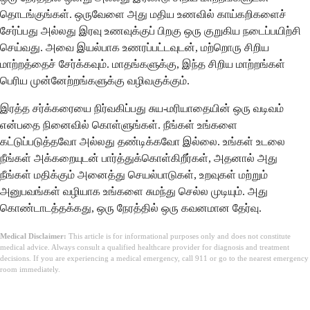
தொடங்குங்கள். ஒருவேளை அது மதிய உணவில் காய்கறிகளைச்
சேர்ப்பது அல்லது இரவு உணவுக்குப் பிறகு ஒரு குறுகிய நடைப்பயிற்சி
செய்வது. அவை இயல்பாக உணரப்பட்டவுடன், மற்றொரு சிறிய
மாற்றத்தைச் சேர்க்கவும். மாதங்களுக்கு, இந்த சிறிய மாற்றங்கள்
பெரிய முன்னேற்றங்களுக்கு வழிவகுக்கும்.
இரத்த சர்க்கரையை நிர்வகிப்பது சுய-மரியாதையின் ஒரு வடிவம்
என்பதை நினைவில் கொள்ளுங்கள். நீங்கள் உங்களை
கட்டுப்படுத்தவோ அல்லது தண்டிக்கவோ இல்லை. உங்கள் உடலை
நீங்கள் அக்கறையுடன் பார்த்துக்கொள்கிறீர்கள், அதனால் அது
நீங்கள் மதிக்கும் அனைத்து செயல்பாடுகள், உறவுகள் மற்றும்
அனுபவங்கள் வழியாக உங்களை சுமந்து செல்ல முடியும். அது
கொண்டாடத்தக்கது, ஒரு நேரத்தில் ஒரு கவனமான தேர்வு.
Medical Disclaimer:
This article is for informational purposes only and does not constitute
medical advice. Always consult a qualified healthcare provider for diagnosis and treatment
decisions. If you are experiencing a medical emergency, call 911 or go to the nearest emergency
room immediately.