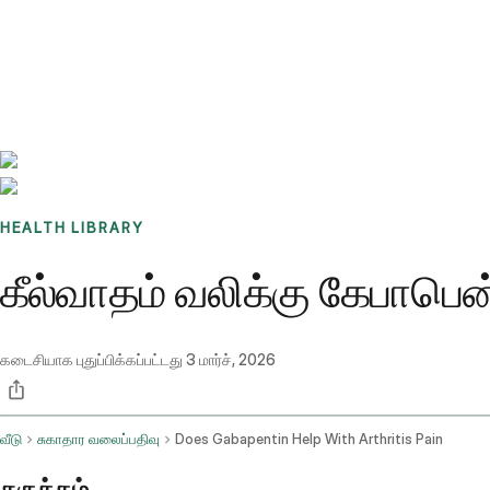
Benchmarks
Stories
FAQ
Sign up / Log in
HEALTH LIBRARY
கீல்வாதம் வலிக்கு கேபாபென
கடைசியாக புதுப்பிக்கப்பட்டது
3 மார்ச், 2026
வீடு
சுகாதார வலைப்பதிவு
Does Gabapentin Help With Arthritis Pain