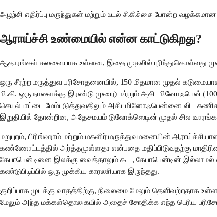
அழற்சி எதிர்ப்பு மருந்துகள் மற்றும் உடல் சிகிச்சை போன்ற வழக
ஆராய்ச்சி உண்மையில் என்ன காட்டுகிறது?
ஆதாரங்கள் கலவையாக உள்ளன, இதை முதலில் புரிந்துகொள்வது முக
ஒரு சீரற்ற மருத்துவ பரிசோதனையில், 150 மிதமான முதல் கடுமையான
மி.கி. ஒரு நாளைக்கு இரண்டு முறை) மற்றும் அசிடமினோஃபென் (1000 
செயல்பாட்டை மேம்படுத்துவதிலும் அசிடமினோஃபென்னை விட கணிசமாக 
இறுதியில் தோன்றின, அதேசமயம் டுலோக்ஸெடின் முதல் சில வாரங்க
மறுபுறம், பிரிங்ஹாம் மற்றும் மகளிர் மருத்துவமனையின் ஆராய்ச்சிய
கண்ணோட்டத்தில் அர்த்தமுள்ளதா என்பதை மதிப்பிடுவதற்கு மாதிரிய
கேபாபென்டினை இலக்கு வைத்தாலும் கூட, கேபாபென்டின் இல்லாமல் 
கண்டுபிடிப்பில் ஒரு முக்கிய காரணியாக இருந்தது.
குறிப்பாக முடக்கு வாதத்திற்கு, நிலைமை மேலும் தெளிவற்றதாக உள்
மேலும் அந்த மக்கள்தொகையில் அதைச் சோதிக்க எந்த பெரிய பரி