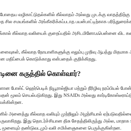
போதைய வழிகாட்டுதல்களில் கீல்வாதம் அல்லது முடக்கு வாதத்திற்கு இ
 சில சமயங்களில் அங்கீகரிக்கப்படாத பயன்பாட்டிற்காக பரிந்துரைக்
ழங்கால் கீல்வாத வலியைக் குறைப்பதில் அசிடமினோஃபென்னை விட கணி
 விளைவுகள், கீல்வாத நோயாளிகளுக்கு எலும்பு முறிவு ஆபத்து மிதமா
ன மதிப்பைக் கொடுக்காது என்பதைக் குறிக்கிறது.
ன்டினை கருத்தில் கொள்வார்?
களான போஸ்ட் ஹெர்பெடிக் நியூரால்ஜியா மற்றும் நீரிழிவு நரம்பியல் போ
் மூலம் செயல்படுகிறது. இது NSAIDs அல்லது கார்டிகோஸ்டீராய்டுகள
வைக்கின்றன.
ல் அனைத்து கீல்வாத வலியும் முற்றிலும் அழற்சியால் ஏற்படுவதில்லை
ருவாகிறது. இது தொடர்ச்சியான திசு சேதத்திலிருந்து அல்ல, மாறாக 
தாலும், மூளையும் தண்டுவடமும் வலி சமிக்ஞைகளை பெருக்குகின்றன.