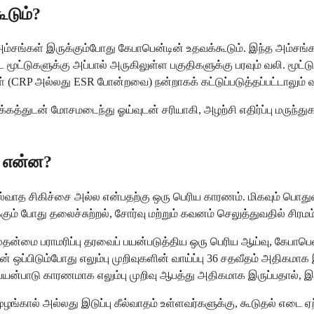
ூடும்?
்சங்கள் இருக்கும்போது கேபாபென்டின் உதவக்கூடும். இந்த அம்சங்களி
்ட மூட்டுகளுக்கு அப்பால் அருகிலுள்ள பகுதிகளுக்கு பரவும் வலி. ம
 (CRP அல்லது ESR போன்றவை) நன்றாகக் கட்டுப்படுத்தப்பட்டாலும் வலி
த்துடன் மோசமடைந்து ஓய்வுடன் சரியாகி, அழற்சி எதிர்ப்பு மருந்த
் என்ன?
ீல்வாத சிகிச்சை அல்ல என்பதற்கு ஒரு பெரிய காரணம். மிகவும் பொ
கும் போது தலைச்சுற்றல், சோர்வு மற்றும் கவனம் செலுத்துவதில் 
தன்மை பராமரிப்பு தரவைப் பயன்படுத்திய ஒரு பெரிய ஆய்வு, கேபாபெ
் ஒப்பிடும்போது எலும்பு முறிவுகளின் வாய்ப்பு 36 சதவீதம் அதிகம
ு பயன்பாடு காரணமாக எலும்பு முறிவு ஆபத்து அதிகமாக இருப்பதால், இந
முழங்கால் அல்லது இடுப்பு கீல்வாதம் உள்ளவர்களுக்கு, கூடுதல் எட