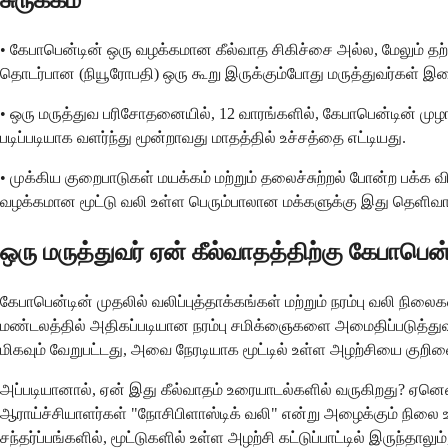
சுருக்கம்
• கேபாபென்டின் ஒரு வழக்கமான கீல்வாத சிகிச்சை அல்ல, மேலும் தற்
தொடர்பான (நியூரோபதி) ஒரு கூறு இருக்கும்போது மருத்துவர்கள் இதை
• ஒரு மருத்துவ பரிசோதனையில், 12 வாரங்களில், கேபாபென்டின் மு
படிப்படியாக வளர்ந்து மூன்றாவது மாதத்தில் உச்சத்தை எட்டியது.
• முக்கிய குறைபாடுகள் மயக்கம் மற்றும் தலைச்சுற்றல் போன்ற பக்க
வழக்கமான மூட்டு வலி உள்ள பெரும்பாலான மக்களுக்கு இது தெளிவா
ஒரு மருத்துவர் ஏன் கீல்வாதத்திற்கு கேபாபெ
கேபாபென்டின் முதலில் வலிப்புத்தாக்கங்கள் மற்றும் நரம்பு வலி நிலை
மண்டலத்தில் அதிகப்படியான நரம்பு சமிக்ஞைகளை அமைதிப்படுத்துவதன
மிகவும் வேறுபட்டது, அவை நேரடியாக மூட்டில் உள்ள அழற்சியை குறி
அப்படியானால், ஏன் இது கீல்வாதம் உரையாடல்களில் வருகிறது? ஏனெனி
ஆராய்ச்சியாளர்கள் "நோசிபிளாஸ்டிக் வலி" என்று அழைக்கும் நிலை உ
சந்தர்ப்பங்களில், மூட்டுகளில் உள்ள அழற்சி கட்டுப்பாட்டில் இருந்