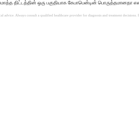
ுமொத்த திட்டத்தின் ஒரு பகுதியாக கேபாபென்டின் பொருத்தமானதா என்பத
ical advice. Always consult a qualified healthcare provider for diagnosis and treatment decisions