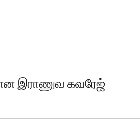
கான இராணுவ கவரேஜ்