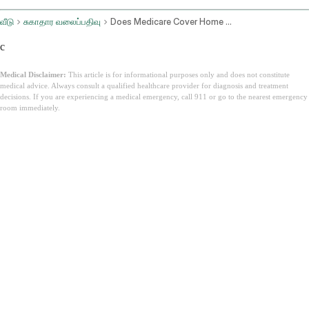
வீடு
சுகாதார வலைப்பதிவு
Does Medicare Cover Home Health Care
c
Medical Disclaimer:
This article is for informational purposes only and does not constitute
medical advice. Always consult a qualified healthcare provider for diagnosis and treatment
decisions. If you are experiencing a medical emergency, call 911 or go to the nearest emergency
room immediately.