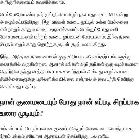
அறிகுறிகளையும் கவனிக்கலாம்.
டெம்போரோமண்டிபுலர் மூட்டு செயலிழப்பு, பொதுவாக TMJ என்று
அழைக்கப்படுகிறது, இது உங்கள் தாடை மூட்டில் உள்ள பிரச்சனை
என்றாலும் காது வலியை உருவாக்கலாம். மெல்லும்போது வலி
மோசமடையலாம் மற்றும் தாடை ஓய்வுடன் மேம்படலாம். இந்த நிலை
பெரும்பாலும் காது தொற்றுகளுடன் குழப்பமடைகிறது.
இந்த அரிதான நிலைமைகள் ஒரு சிறிய சதவீத சந்தர்ப்பங்களுக்கு
கணக்கில் வருகின்றன, ஆனால் உங்கள் அறிகுறிகள் ஒரு வழக்கமான
தொற்றிலிருந்து வித்தியாசமாக உணர்ந்தால் அல்லது வழக்கமான
சிகிச்சைகளுக்கு பதிலளிக்கவில்லை என்றால் அவை பற்றி தெரிந்து
கொள்வது மதிப்பு.
நான் குணமடையும் போது நான் எப்படி சிறப்பாக
உணர முடியும்?
உங்கள் உடல் பெரும்பாலான குணப்படுத்தும் வேலையை சொந்தமாக,
நேரம் மற்றும் சரியான ஆதரவுடன் செய்கிறது. பல எளிய