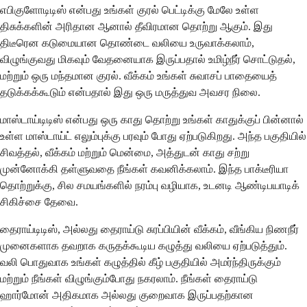
எபிகுளோடிடிஸ் என்பது உங்கள் குரல் பெட்டிக்கு மேலே உள்ள
திசுக்களின் அரிதான ஆனால் தீவிரமான தொற்று ஆகும். இது
திடீரென கடுமையான தொண்டை வலியை உருவாக்கலாம்,
விழுங்குவது மிகவும் வேதனையாக இருப்பதால் உமிழ்நீர் சொட்டுதல்,
மற்றும் ஒரு மந்தமான குரல். வீக்கம் உங்கள் சுவாசப் பாதையைத்
தடுக்கக்கூடும் என்பதால் இது ஒரு மருத்துவ அவசர நிலை.
மாஸ்டாய்டிடிஸ் என்பது ஒரு காது தொற்று உங்கள் காதுக்குப் பின்னால்
உள்ள மாஸ்டாய்ட் எலும்புக்கு பரவும் போது ஏற்படுகிறது. அந்த பகுதியில்
சிவத்தல், வீக்கம் மற்றும் மென்மை, அத்துடன் காது சற்று
முன்னோக்கி தள்ளுவதை நீங்கள் கவனிக்கலாம். இந்த பாக்டீரியா
தொற்றுக்கு, சில சமயங்களில் நரம்பு வழியாக, உடனடி ஆண்டிபயாடிக்
சிகிச்சை தேவை.
தைராய்டிடிஸ், அல்லது தைராய்டு சுரப்பியின் வீக்கம், வீங்கிய நிணநீர்
முனைகளாக தவறாக கருதக்கூடிய கழுத்து வலியை ஏற்படுத்தும்.
வலி பொதுவாக உங்கள் கழுத்தில் கீழ் பகுதியில் அமர்ந்திருக்கும்
மற்றும் நீங்கள் விழுங்கும்போது நகரலாம். நீங்கள் தைராய்டு
ஹார்மோன் அதிகமாக அல்லது குறைவாக இருப்பதற்கான