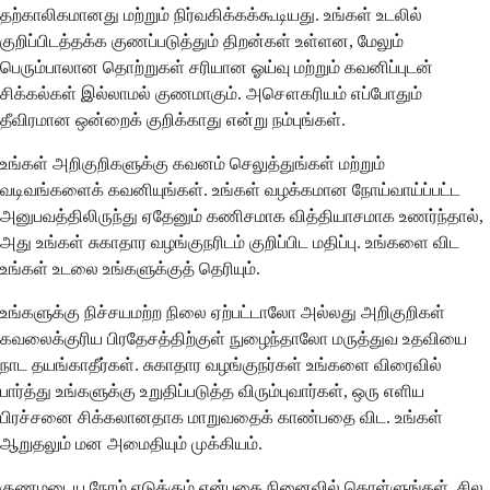
தற்காலிகமானது மற்றும் நிர்வகிக்கக்கூடியது. உங்கள் உடலில்
குறிப்பிடத்தக்க குணப்படுத்தும் திறன்கள் உள்ளன, மேலும்
பெரும்பாலான தொற்றுகள் சரியான ஓய்வு மற்றும் கவனிப்புடன்
சிக்கல்கள் இல்லாமல் குணமாகும். அசௌகரியம் எப்போதும்
தீவிரமான ஒன்றைக் குறிக்காது என்று நம்புங்கள்.
உங்கள் அறிகுறிகளுக்கு கவனம் செலுத்துங்கள் மற்றும்
வடிவங்களைக் கவனியுங்கள். உங்கள் வழக்கமான நோய்வாய்ப்பட்ட
அனுபவத்திலிருந்து ஏதேனும் கணிசமாக வித்தியாசமாக உணர்ந்தால்,
அது உங்கள் சுகாதார வழங்குநரிடம் குறிப்பிட மதிப்பு. உங்களை விட
உங்கள் உடலை உங்களுக்குத் தெரியும்.
உங்களுக்கு நிச்சயமற்ற நிலை ஏற்பட்டாலோ அல்லது அறிகுறிகள்
கவலைக்குரிய பிரதேசத்திற்குள் நுழைந்தாலோ மருத்துவ உதவியை
நாட தயங்காதீர்கள். சுகாதார வழங்குநர்கள் உங்களை விரைவில்
பார்த்து உங்களுக்கு உறுதிப்படுத்த விரும்புவார்கள், ஒரு எளிய
பிரச்சனை சிக்கலானதாக மாறுவதைக் காண்பதை விட. உங்கள்
ஆறுதலும் மன அமைதியும் முக்கியம்.
குணமடைய நேரம் எடுக்கும் என்பதை நினைவில் கொள்ளுங்கள், சில