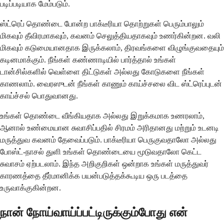
படிப்படியாக மேம்படும்.
ஸ்ட்ரெப் தொண்டை போன்ற பாக்டீரியா தொற்றுகள் பெரும்பாலும்
மிகவும் தீவிரமாகவும், கவனம் செலுத்தியதாகவும் உணர்கின்றன. வலி
மிகவும் கடுமையானதாக இருக்கலாம், திரவங்களை விழுங்குவதையும்
கடினமாக்கும். நீங்கள் கண்ணாடியில் பார்த்தால் உங்கள்
டான்சில்களில் வெள்ளை திட்டுகள் அல்லது கோடுகளை நீங்கள்
காணலாம். வைரஸுடன் நீங்கள் காணும் காய்ச்சலை விட ஸ்ட்ரெப்புடன்
காய்ச்சல் பொதுவானது.
உங்கள் தொண்டை வீங்கியதாக அல்லது இறுக்கமாக உணரலாம்,
ஆனால் உண்மையான சுவாசிப்பதில் சிரமம் அரிதானது மற்றும் உடனடி
மருத்துவ கவனம் தேவைப்படும். பாக்டீரியா பெருகுவதாலோ அல்லது
போஸ்ட்-நாசல் துளி உங்கள் தொண்டையை மூடுவதாலோ கெட்ட
சுவாசம் ஏற்படலாம். இந்த அறிகுறிகள் ஒன்றாக உங்கள் மருத்துவர்
காரணத்தை தீர்மானிக்க பயன்படுத்தக்கூடிய ஒரு படத்தை
உருவாக்குகின்றன.
நான் நோய்வாய்ப்பட்டிருக்கும்போது என்