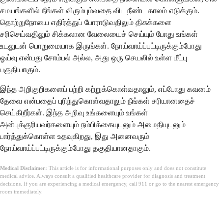
சமயங்களில் நீங்கள் விரும்பும்வதை விட நீண்ட காலம் எடுக்கும்.
தொற்றுநோயை எதிர்த்துப் போராடுவதிலும் திசுக்களை
சரிசெய்வதிலும் சிக்கலான வேலையைச் செய்யும் போது உங்கள்
உடலுடன் பொறுமையாக இருங்கள். நோய்வாய்ப்பட்டிருக்கும்போது
ஓய்வு என்பது சோம்பல் அல்ல, அது ஒரு செயலில் உள்ள மீட்பு
பகுதியாகும்.
இந்த அறிகுறிகளைப் பற்றி கற்றுக்கொள்வதாலும், எப்போது கவனம்
தேவை என்பதைப் புரிந்துகொள்வதாலும் நீங்கள் சரியானதைச்
செய்கிறீர்கள். இந்த அறிவு உங்களையும் உங்கள்
அன்புக்குரியவர்களையும் நம்பிக்கையுடனும் அமைதியுடனும்
பார்த்துக்கொள்ள உதவுகிறது, இது அனைவரும்
நோய்வாய்ப்பட்டிருக்கும்போது தகுதியானதாகும்.
Medical Disclaimer:
This article is for informational purposes only and does not constitute
medical advice. Always consult a qualified healthcare provider for diagnosis and treatment
decisions. If you are experiencing a medical emergency, call 911 or go to the nearest emergency
room immediately.