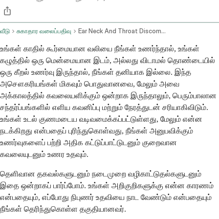
வீடு
சுகாதார வலைப்பதிவு
Ear Neck And Throat Discomfort And Infections
உங்கள் காதில் கூர்மையான வலியை நீங்கள் உணர்ந்தால், உங்கள்
கழுத்தில் ஒரு மென்மையான இடம், அல்லது விடாமல் தொண்டையில்
ஒரு கீறல் உணர்வு இருந்தால், நீங்கள் தனியாக இல்லை. இந்த
அசௌகரியங்கள் மிகவும் பொதுவானவை, மேலும் அவை
அக்காலத்தில் கவலையளிக்கும் ஒன்றாக இருந்தாலும், பெரும்பாலான
சந்தர்ப்பங்களில் எளிய கவனிப்பு மற்றும் நேரத்துடன் சரியாகிவிடும்.
உங்கள் உடல் குணமடைய வடிவமைக்கப்பட்டுள்ளது, மேலும் என்ன
நடக்கிறது என்பதைப் புரிந்துகொள்வது, நீங்கள் அனுபவிக்கும்
உணர்வுகளைப் பற்றி அதிக கட்டுப்பாட்டுடனும் குறைவான
கவலையுடனும் உணர உதவும்.
தெளிவான தகவல்களுடனும் நடைமுறை வழிகாட்டுதல்களுடனும்
இதை ஒன்றாகப் பார்ப்போம். உங்கள் அறிகுறிகளுக்கு என்ன காரணம்
என்பதையும், எப்போது நிபுணர் உதவியை நாட வேண்டும் என்பதையும்
நீங்கள் தெரிந்துகொள்ள தகுதியானவர்.