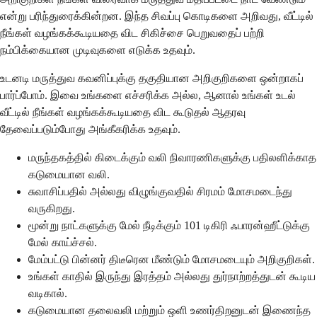
என்று பரிந்துரைக்கின்றன. இந்த சிவப்பு கொடிகளை அறிவது, வீட்டில்
நீங்கள் வழங்கக்கூடியதை விட சிகிச்சை பெறுவதைப் பற்றி
நம்பிக்கையான முடிவுகளை எடுக்க உதவும்.
உடனடி மருத்துவ கவனிப்புக்கு தகுதியான அறிகுறிகளை ஒன்றாகப்
பார்ப்போம். இவை உங்களை எச்சரிக்க அல்ல, ஆனால் உங்கள் உடல்
வீட்டில் நீங்கள் வழங்கக்கூடியதை விட கூடுதல் ஆதரவு
தேவைப்படும்போது அங்கீகரிக்க உதவும்.
மருந்தகத்தில் கிடைக்கும் வலி நிவாரணிகளுக்கு பதிலளிக்காத
கடுமையான வலி.
சுவாசிப்பதில் அல்லது விழுங்குவதில் சிரமம் மோசமடைந்து
வருகிறது.
மூன்று நாட்களுக்கு மேல் நீடிக்கும் 101 டிகிரி ஃபாரன்ஹீட்டுக்கு
மேல் காய்ச்சல்.
மேம்பட்டு பின்னர் திடீரென மீண்டும் மோசமடையும் அறிகுறிகள்.
உங்கள் காதில் இருந்து இரத்தம் அல்லது துர்நாற்றத்துடன் கூடிய
வடிகால்.
கடுமையான தலைவலி மற்றும் ஒளி உணர்திறனுடன் இணைந்த