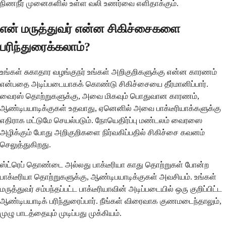
நிணநீர் முனைகளில் உள்ள வலி உணர்வை எளிதாக்கும்.
என் மருத்துவர் என்ன சிகிச்சைகளை
பரிந்துரைக்கலாம்?
உங்கள் சுகாதார வழங்குநர் உங்கள் அறிகுறிகளுக்கு என்ன காரணம்
என்பதை அடிப்படையாகக் கொண்டு சிகிச்சையை தீர்மானிப்பார்.
வைரஸ் தொற்றுகளுக்கு, அவை மிகவும் பொதுவான காரணம்,
ஆண்டிபயாடிக்குகள் உதவாது, ஏனெனில் அவை பாக்டீரியாக்களுக்கு
எதிராக மட்டுமே செயல்படும். நோயெதிர்ப்பு மண்டலம் வைரஸை
அழிக்கும் போது அறிகுறிகளை நிர்வகிப்பதில் சிகிச்சை கவனம்
செலுத்துகிறது.
ஸ்ட்ரெப் தொண்டை அல்லது பாக்டீரியா காது தொற்றுகள் போன்ற
பாக்டீரியா தொற்றுகளுக்கு, ஆண்டிபயாடிக்குகள் அவசியம். உங்கள்
மருத்துவர் சம்பந்தப்பட்ட பாக்டீரியாவின் அடிப்படையில் ஒரு குறிப்பிட்ட
ஆண்டிபயாடிக் பரிந்துரைப்பார். நீங்கள் விரைவாக குணமடைந்தாலும்,
முழு பாடத்தையும் முடிப்பது முக்கியம்.