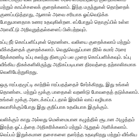
மற்றும் காய்ச்சலைக் குறைக்கலாம். இந்த மருந்துகள் தொற்றைக்
குணப்படுத்தாது, ஆனால் அவை சரியாக ஓய்வெடுக்க
போதுமானதாக உணர உதவுகின்றன. எப்போதும் தொகுப்பில் உள்ள
அளவீட்டு அறிவுறுத்தல்களைப் பின்பற்றவும்.
உப்பு நீர் கொப்பளிப்புகள் தொண்டை வலியை குறைக்கலாம் மற்றும்
வீக்கத்தைக் குறைக்கலாம். வெதுவெதுப்பான நீரில் சுமார் அரை
தேக்கரண்டி உப்பு கலந்து தினமும் பல முறை கொப்பளிக்கவும். உப்பு
வீங்கிய திசுக்களிலிருந்து அதிகப்படியான திரவத்தை தற்காலிகமாக
வெளியேற்றுகிறது.
ஒரு ஈரப்பதமூட்டி காற்றில் ஈரப்பதத்தைச் சேர்க்கிறது, இது உங்கள்
தொண்டை மற்றும் மூக்கு பாதைகள் வறண்டு போவதைத் தடுக்கலாம்.
உங்கள் மூக்கு அடைக்கப்பட்டதால் இரவில் வாய் வழியாக
சுவாசிக்கும்போது இது குறிப்பாக உதவியாக இருக்கும்.
வலிக்கும் காது அல்லது மென்மையான கழுத்தில் சூடான அழுத்தம்
இரத்த ஓட்டத்தை அதிகரிக்கலாம் மற்றும் ஆறுதல் அளிக்கலாம்.
வெப்பம் இறுக்கமான தசைகளை தளர்த்த உதவுகிறது மற்றும் வீங்கிய