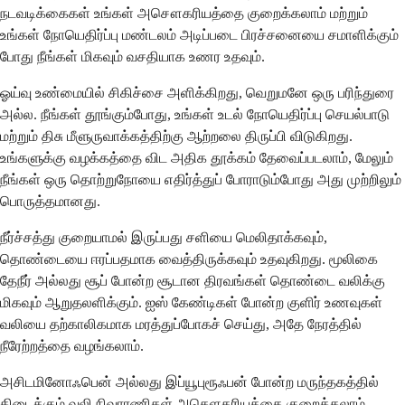
நடவடிக்கைகள் உங்கள் அசௌகரியத்தை குறைக்கலாம் மற்றும்
உங்கள் நோயெதிர்ப்பு மண்டலம் அடிப்படை பிரச்சனையை சமாளிக்கும்
போது நீங்கள் மிகவும் வசதியாக உணர உதவும்.
ஓய்வு உண்மையில் சிகிச்சை அளிக்கிறது, வெறுமனே ஒரு பரிந்துரை
அல்ல. நீங்கள் தூங்கும்போது, உங்கள் உடல் நோயெதிர்ப்பு செயல்பாடு
மற்றும் திசு மீளுருவாக்கத்திற்கு ஆற்றலை திருப்பி விடுகிறது.
உங்களுக்கு வழக்கத்தை விட அதிக தூக்கம் தேவைப்படலாம், மேலும்
நீங்கள் ஒரு தொற்றுநோயை எதிர்த்துப் போராடும்போது அது முற்றிலும்
பொருத்தமானது.
நீர்ச்சத்து குறையாமல் இருப்பது சளியை மெலிதாக்கவும்,
தொண்டையை ஈரப்பதமாக வைத்திருக்கவும் உதவுகிறது. மூலிகை
தேநீர் அல்லது சூப் போன்ற சூடான திரவங்கள் தொண்டை வலிக்கு
மிகவும் ஆறுதலளிக்கும். ஐஸ் கேண்டிகள் போன்ற குளிர் உணவுகள்
வலியை தற்காலிகமாக மரத்துப்போகச் செய்து, அதே நேரத்தில்
நீரேற்றத்தை வழங்கலாம்.
அசிடமினோஃபென் அல்லது இப்யூபுரூஃபன் போன்ற மருந்தகத்தில்
கிடைக்கும் வலி நிவாரணிகள் அசௌகரியத்தை குறைக்கலாம்