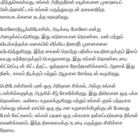
புரிந்துகொள்வது, உங்கள் அறிகுறிகள் வழக்கமான முறையைப்
பின்பற்றாவிட்டால் உங்கள் மருத்துவருடன் தகவலறிந்த
உரையாடல்களை நடத்த உதவுகிறது.
மோனோநியூக்ளியோசிஸ், அடிக்கடி மோனோ என்று
அழைக்கப்படுகிறது, இது கடுமையான தொண்டை வலி மற்றும்
வியக்கத்தக்க வகையில் வீங்கிய நிணநீர் முனைகளை
ஏற்படுத்துகிறது. இந்த வைரஸ் தொற்று பதின்ம வயதினருக்கும் இளம்
வயது வந்தோருக்கும் பொதுவானது. இது உங்கள் தொண்டையை
ஸ்ட்ரெப்புடன் கிட்டத்தட்ட ஒத்ததாக தோற்றமளிக்கலாம், ஆனால் இது
நீண்ட காலம் நீடிக்கும் மற்றும் ஆழமான சோர்வுடன் வருகிறது.
பெரிடோன்சிலார் புண் ஒரு அரிதான சிக்கல், அங்கு உங்கள்
டான்சில்களுக்கு அருகில் சீழ் சேகரிக்கிறது. இது தீவிரமான ஒரு பக்க
தொண்டை வலியை உருவாக்குகிறது மற்றும் உங்கள் குரல் மந்தமாக
அல்லது உங்கள் வாயில் ஒரு சூடான உருளைக்கிழங்குடன் பேசுவது
போல் கேட்கலாம். உங்கள் யுவுலா ஒரு பக்கமாக தள்ளப்படுவதை நீங்கள்
கவனிக்கலாம். இந்த நிலைமைக்கு உடனடி மருத்துவ சிகிச்சை
தேவை.