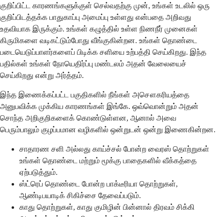
குறிப்பிட்ட காரணங்களுக்குள் செல்வதற்கு முன், உங்கள் உடலில் ஒரு
குறிப்பிடத்தக்க பாதுகாப்பு அமைப்பு உள்ளது என்பதை அறிவது
உதவியாக இருக்கும். உங்கள் கழுத்தில் உள்ள நிணநீர் முனைகள்
கிருமிகளை வடிகட்டும்போது வீங்குகின்றன. உங்கள் தொண்டை
படையெடுப்பாளர்களைப் பிடிக்க சளியை உற்பத்தி செய்கிறது. இந்த
பதில்கள் உங்கள் நோயெதிர்ப்பு மண்டலம் அதன் வேலையைச்
செய்கிறது என்று அர்த்தம்.
இந்த இணைக்கப்பட்ட பகுதிகளில் நீங்கள் அசௌகரியத்தை
அனுபவிக்க முக்கிய காரணங்கள் இங்கே. ஒவ்வொன்றும் அதன்
சொந்த அறிகுறிகளைக் கொண்டுள்ளன, ஆனால் அவை
பெரும்பாலும் குழப்பமான வழிகளில் ஒன்றுடன் ஒன்று இணைகின்றன.
சாதாரண சளி அல்லது காய்ச்சல் போன்ற வைரஸ் தொற்றுகள்
உங்கள் தொண்டை மற்றும் மூக்கு பாதைகளில் வீக்கத்தை
ஏற்படுத்தும்.
ஸ்ட்ரெப் தொண்டை போன்ற பாக்டீரியா தொற்றுகள்,
ஆண்டிபயாடிக் சிகிச்சை தேவைப்படும்.
காது தொற்றுகள், காது குமிழின் பின்னால் திரவம் சிக்கி