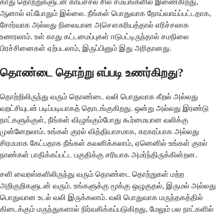
காது தொற்றுகளுடன் காய்ச்சல் சில சமயங்களில் இணைகிறது,
ஆனால் எப்போதும் இல்லை. நீங்கள் பொதுவாக நோய்வாய்ப்பட்டதாக,
சோர்வாக அல்லது நிலையான அசௌகரியத்தால் எரிச்சலாக
உணரலாம். உள் காது கட்டமைப்புகள் ஈடுபட்டிருந்தால் சமநிலை
பிரச்சினைகள் ஏற்படலாம், இருப்பினும் இது அரிதானது.
தொண்டை தொற்று எப்படி உணர்கிறது?
தொற்றிலிருந்து வரும் தொண்டை வலி பொதுவாக கீறல் அல்லது
வறட்சியுடன் படிப்படியாகத் தொடங்குகிறது. ஒன்று அல்லது இரண்டு
நாட்களுக்குள், நீங்கள் விழுங்கும்போது கூர்மையான வலிக்கு
முன்னேறலாம். உங்கள் குரல் வித்தியாசமாக, கரகரப்பாக அல்லது
சிரமமாக கேட்பதாக நீங்கள் கவனிக்கலாம், ஏனெனில் உங்கள் குரல்
நாண்கள் பாதிக்கப்பட்ட பகுதிக்கு சரியாக அமர்ந்திருக்கின்றன.
சளி வைரஸ்களிலிருந்து வரும் தொண்டை தொற்றுகள் மற்ற
அறிகுறிகளுடன் வரும். உங்களுக்கு மூக்கு ஒழுகுதல், இருமல் அல்லது
பொதுவான உடல் வலி இருக்கலாம். வலி பொதுவாக மருந்தகத்தில்
கிடைக்கும் மருந்துகளால் நிர்வகிக்கப்படுகிறது, மேலும் பல நாட்களில்