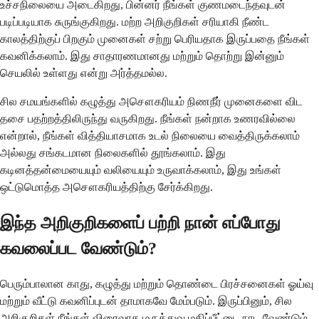
உச்சநிலையை அடைகிறது, பின்னர் நீங்கள் குணமடைந்தவுடன்
படிப்படியாக சுருங்குகிறது. மற்ற அறிகுறிகள் சரியாகி நீண்ட
காலத்திற்குப் பிறகும் முனைகள் சற்று பெரியதாக இருப்பதை நீங்கள்
கவனிக்கலாம். இது சாதாரணமானது மற்றும் தொற்று இன்னும்
செயலில் உள்ளது என்று அர்த்தமல்ல.
சில சமயங்களில் கழுத்து அசௌகரியம் நிணநீர் முனைகளை விட
தசை பதற்றத்திலிருந்து வருகிறது. நீங்கள் நன்றாக உணரவில்லை
என்றால், நீங்கள் வித்தியாசமாக உடல் நிலையை வைத்திருக்கலாம்
அல்லது சங்கடமான நிலைகளில் தூங்கலாம். இது
கடினத்தன்மையையும் வலியையும் உருவாக்கலாம், இது உங்கள்
ஒட்டுமொத்த அசௌகரியத்திற்கு சேர்க்கிறது.
இந்த அறிகுறிகளைப் பற்றி நான் எப்போது
கவலைப்பட வேண்டும்?
பெரும்பாலான காது, கழுத்து மற்றும் தொண்டை பிரச்சனைகள் ஓய்வு
மற்றும் வீட்டு கவனிப்புடன் தாமாகவே மேம்படும். இருப்பினும், சில
அறிகுறிகள் நீங்கள் விரைவாக மருத்துவ மதிப்பீட்டை நாட வேண்டும்