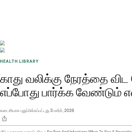
Benchmarks
Stories
FAQ
Sign up / Log in
HEALTH LIBRARY
காது வலிக்கு நேரத்தை விட
எப்போது பார்க்க வேண்டும் 
கடைசியாக புதுப்பிக்கப்பட்டது
3 மார்ச், 2026
வீடு
சுகாதார வலைப்பதிவு
Ear Pain And Infections When To See A Specialis