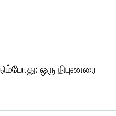
டும்போது: ஒரு நிபுணரை