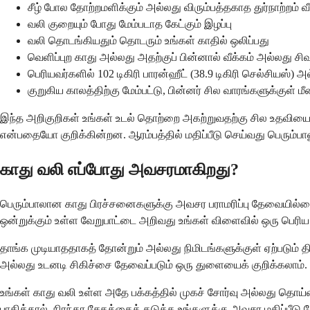
சீழ் போல தோற்றமளிக்கும் அல்லது விரும்பத்தகாத துர்நாற்றம் வீ
வலி குறையும் போது மேம்படாத கேட்கும் இழப்பு
வலி தொடங்கியதும் தொடரும் உங்கள் காதில் ஒலிப்பது
வெளிப்புற காது அல்லது அதற்குப் பின்னால் வீக்கம் அல்லது சி
பெரியவர்களில் 102 டிகிரி பாரன்ஹீட் (38.9 டிகிரி செல்சியஸ்) அ
குறுகிய காலத்திற்கு மேம்பட்டு, பின்னர் சில வாரங்களுக்குள் மீ
இந்த அறிகுறிகள் உங்கள் உடல் தொற்றை அகற்றுவதற்கு சில உதவ
என்பதையோ குறிக்கின்றன. ஆரம்பத்தில் மதிப்பீடு செய்வது பெரும்ப
காது வலி எப்போது அவசரமாகிறது?
பெரும்பாலான காது பிரச்சனைகளுக்கு அவசர பராமரிப்பு தேவையில்லை
ஒன்றுக்கும் உள்ள வேறுபாட்டை அறிவது உங்கள் விளைவில் ஒரு பெரிய 
தாங்க முடியாததாகத் தோன்றும் அல்லது நிமிடங்களுக்குள் ஏற்படும்
அல்லது உடனடி சிகிச்சை தேவைப்படும் ஒரு துளையைக் குறிக்கலாம்.
உங்கள் காது வலி உள்ள அதே பக்கத்தில் முகச் சோர்வு அல்லது தொய்வு
பாதித்தால், நிரந்தர சேதத்தைத் தடுக்க உங்களுக்கு அவசர மதிப்பீடு