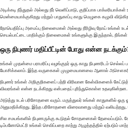
அடிக்கடி நீந்துதல் அல்லது நீர் வெளிப்பாடு, குறிப்பாக பாக்டீரியா
மென்மையாக்குகிறது மற்றும் பாதுகாப்பு காது மெழுகை கழுவி விடுகிற
நோயெதிர்ப்பு அமைப்பு நிலைமைகள் அல்லது நீரிழிவு நோய் உங்கள் உடல்
செயல்பாட்டை பாதிக்கும் நிலைமைகள் உங்களுக்கு இருந்தால், நீங்கள் 
ஒரு நிபுணர் மதிப்பீட்டின் போது என்ன நடக்கும்
உங்கள் முதன்மை பராமரிப்பு வழங்குநர் ஒரு காது நிபுணரிடம் செல்லப்
யோசிக்கலாம். இந்த வருகைகள் முழுமையானவை ஆனால் அசௌகரியமா
நிபுணர் உங்கள் அறிகுறிகளைப் பற்றி விரிவான கேள்விகளைக் கேட்டு
விவரங்கள் என்ன நடக்கிறது என்பதைப் புரிந்துகொள்ள உதவுகின்றன.
அடுத்து உடல் பரிசோதனை வரும். மருத்துவர் உங்கள் காதுகளில் ஒரு 
அனுமதிக்கிறது. இந்த பரிசோதனை விரைவானது மற்றும் வலியற்றது,
சில சமயங்களில் நிபுணருக்கு கூடுதல் சோதனைகள் தேவைப்படும். கே
டிம்பனோமெட்ரி உங்கள் செவிப்பறை காற்று அழுத்தத்தில் ஏற்படும் ம