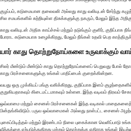
குழப்பம், கடுமையான தலைவலி அல்லது காது வலியுடன் சேர்ந்து கழுத
சில சமயங்களில் சுற்றியுள்ள திசுக்களுக்கு நகரும், மேலும் இந்த அறிக
காது வலியுடன் அதிக காய்ச்சல் மற்றும் நடுங்கும் குளிர், குறிப்பாக
போராட கடுமையாக உழைக்கிறது, மேலும் நீங்கள் உதவி பெற காத்திருக்
யார் காது தொற்றுநோய்களை உருவாக்கும் வாய்
சிலர் மீண்டும் மீண்டும் காது தொற்றுநோய்களைப் பெறுவது போல் தோ
காது பிரச்சனைகளுக்கு உங்கள் பாதிப்பைக் குறைக்கின்றன.
வயது ஒரு முக்கியப் பங்கு வகிக்கிறது, குறிப்பாக இளம் குழந்தை
குறுகியதாகவும் கிடைமட்டமாகவும் உள்ளன. இந்த வடிவம் திரவம் சேக
ஒவ்வாமை மற்றும் சைனஸ் பிரச்சனைகள் இந்த வடிகால் பாதைகளைத் தட
பின்தங்கிவிடும். பருவ ஒவ்வாமைகள் அல்லது நாள்பட்ட சைனஸ் அழற்சி
புகைப்பிடித்தல் மற்றும் இரண்டாம் நிலை புகைக்கான வெளிப்பாடு உங்க
வீக்கத்தை ஏற்படுத்துகிறது மற்றும் தொற்றுக்கு எதிராக உங்கள் இய