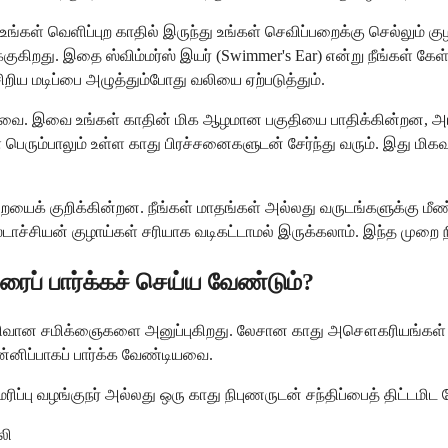
ங்கள் வெளிப்புற காதில் இருந்து உங்கள் செவிப்பறைக்கு செல்லும் கு
குகிறது. இதை ஸ்விம்மர்ஸ் இயர் (Swimmer's Ear) என்று நீங்கள் கே
சிறிய மடிப்பை அழுத்தும்போது வலியை ஏற்படுத்தும்.
வை உங்கள் காதின் மிக ஆழமான பகுதியை பாதிக்கின்றன, அங்கு உங
றங்கள் பெரும்பாலும் உள்ள காது பிரச்சனைகளுடன் சேர்ந்து வரும். இத
யைக் குறிக்கின்றன. நீங்கள் மாதங்கள் அல்லது வருடங்களுக்கு மீண்ட
ாச்சியன் குழாய்கள் சரியாக வடிகட்டாமல் இருக்கலாம். இந்த முறை நிச
ைப் பார்க்கச் செய்ய வேண்டும்?
ான சமிக்ஞைகளை அனுப்புகிறது. லேசான காது அசௌகரியங்கள் வீட்டு 
ன்னிப்பாகப் பார்க்க வேண்டியவை.
்பு வழங்குநர் அல்லது ஒரு காது நிபுணருடன் சந்திப்பைத் திட்டமிட வ
லி