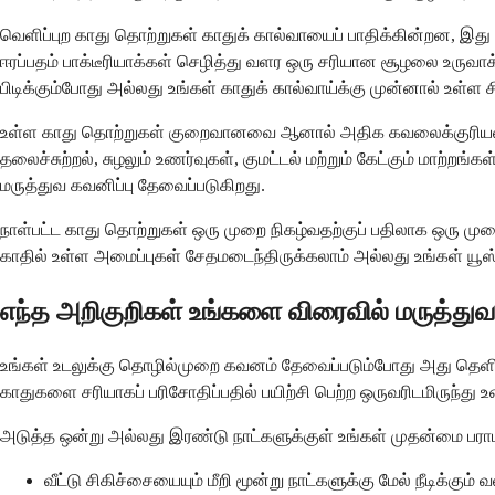
வெளிப்புற காது தொற்றுகள் காதுக் கால்வாயைப் பாதிக்கின்றன, இது உ
ஈரப்பதம் பாக்டீரியாக்கள் செழித்து வளர ஒரு சரியான சூழலை உருவாக்
பிடிக்கும்போது அல்லது உங்கள் காதுக் கால்வாய்க்கு முன்னால் உள்ள 
உள்ள காது தொற்றுகள் குறைவானவை ஆனால் அதிக கவலைக்குரியவை. இ
தலைச்சுற்றல், சுழலும் உணர்வுகள், குமட்டல் மற்றும் கேட்கும் மாற்
மருத்துவ கவனிப்பு தேவைப்படுகிறது.
நாள்பட்ட காது தொற்றுகள் ஒரு முறை நிகழ்வதற்குப் பதிலாக ஒரு முறை
காதில் உள்ள அமைப்புகள் சேதமடைந்திருக்கலாம் அல்லது உங்கள் யூஸ்ட
எந்த அறிகுறிகள் உங்களை விரைவில் மருத்துவர
உங்கள் உடலுக்கு தொழில்முறை கவனம் தேவைப்படும்போது அது தெளிவ
காதுகளை சரியாகப் பரிசோதிப்பதில் பயிற்சி பெற்ற ஒருவரிடமிருந்து உ
அடுத்த ஒன்று அல்லது இரண்டு நாட்களுக்குள் உங்கள் முதன்மை பராமரிப
வீட்டு சிகிச்சையையும் மீறி மூன்று நாட்களுக்கு மேல் நீடிக்கும் வ