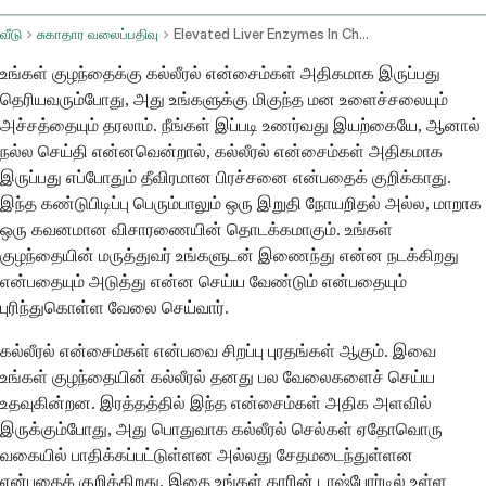
வீடு
சுகாதார வலைப்பதிவு
Elevated Liver Enzymes In Children Causes And Next Steps
உங்கள் குழந்தைக்கு கல்லீரல் என்சைம்கள் அதிகமாக இருப்பது
தெரியவரும்போது, அது உங்களுக்கு மிகுந்த மன உளைச்சலையும்
அச்சத்தையும் தரலாம். நீங்கள் இப்படி உணர்வது இயற்கையே, ஆனால்
நல்ல செய்தி என்னவென்றால், கல்லீரல் என்சைம்கள் அதிகமாக
இருப்பது எப்போதும் தீவிரமான பிரச்சனை என்பதைக் குறிக்காது.
இந்த கண்டுபிடிப்பு பெரும்பாலும் ஒரு இறுதி நோயறிதல் அல்ல, மாறாக
ஒரு கவனமான விசாரணையின் தொடக்கமாகும். உங்கள்
குழந்தையின் மருத்துவர் உங்களுடன் இணைந்து என்ன நடக்கிறது
என்பதையும் அடுத்து என்ன செய்ய வேண்டும் என்பதையும்
புரிந்துகொள்ள வேலை செய்வார்.
கல்லீரல் என்சைம்கள் என்பவை சிறப்பு புரதங்கள் ஆகும். இவை
உங்கள் குழந்தையின் கல்லீரல் தனது பல வேலைகளைச் செய்ய
உதவுகின்றன. இரத்தத்தில் இந்த என்சைம்கள் அதிக அளவில்
இருக்கும்போது, ​​அது பொதுவாக கல்லீரல் செல்கள் ஏதோவொரு
வகையில் பாதிக்கப்பட்டுள்ளன அல்லது சேதமடைந்துள்ளன
என்பதைக் குறிக்கிறது. இதை உங்கள் காரின் டாஷ்போர்டில் உள்ள