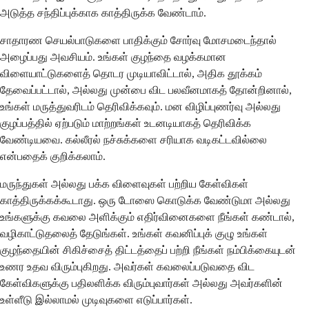
அடுத்த சந்திப்புக்காக காத்திருக்க வேண்டாம்.
சாதாரண செயல்பாடுகளை பாதிக்கும் சோர்வு மோசமடைந்தால்
அழைப்பது அவசியம். உங்கள் குழந்தை வழக்கமான
விளையாட்டுகளைத் தொடர முடியாவிட்டால், அதிக தூக்கம்
தேவைப்பட்டால், அல்லது முன்பை விட பலவீனமாகத் தோன்றினால்,
உங்கள் மருத்துவரிடம் தெரிவிக்கவும். மன விழிப்புணர்வு அல்லது
குழப்பத்தில் ஏற்படும் மாற்றங்கள் உடனடியாகத் தெரிவிக்க
வேண்டியவை. கல்லீரல் நச்சுக்களை சரியாக வடிகட்டவில்லை
என்பதைக் குறிக்கலாம்.
மருந்துகள் அல்லது பக்க விளைவுகள் பற்றிய கேள்விகள்
காத்திருக்கக்கூடாது. ஒரு டோஸை கொடுக்க வேண்டுமா அல்லது
உங்களுக்கு கவலை அளிக்கும் எதிர்வினைகளை நீங்கள் கண்டால்,
வழிகாட்டுதலைத் தேடுங்கள். உங்கள் கவனிப்புக் குழு உங்கள்
குழந்தையின் சிகிச்சைத் திட்டத்தைப் பற்றி நீங்கள் நம்பிக்கையுடன்
உணர உதவ விரும்புகிறது. அவர்கள் கவலைப்படுவதை விட
கேள்விகளுக்கு பதிலளிக்க விரும்புவார்கள் அல்லது அவர்களின்
உள்ளீடு இல்லாமல் முடிவுகளை எடுப்பார்கள்.