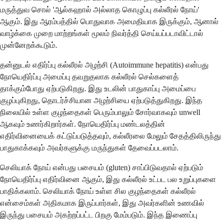
மருத்துவ சொல் 'ஆல்கஹால் அல்லாத கொழுப்பு கல்லீரல் நோய்'
ஆகும். இது ஆரம்பத்தில் பொதுவாக அமைதியாக இருக்கும், ஆனால்
வாழ்க்கை முறை மாற்றங்கள் மூலம் நிவர்த்தி செய்யப்படாவிட்டால்
முன்னேறக்கூடும்.
தன்னுடல் எதிர்ப்பு கல்லீரல் அழற்சி (Autoimmune hepatitis) என்பது
நோயெதிர்ப்பு அமைப்பு தவறுதலாக கல்லீரல் செல்களைத்
தாக்கும்போது ஏற்படுகிறது. இது உடலின் பாதுகாப்பு அமைப்பை
குழப்புகிறது, தொடர்ச்சியான அழற்சியை ஏற்படுத்துகிறது. இந்த
நிலையில் உள்ள குழந்தைகள் பெரும்பாலும் சோர்வாகவும் unwell
ஆகவும் உணர்கிறார்கள். நோயெதிர்ப்பு மண்டலத்தின்
எதிர்வினையைக் கட்டுப்படுத்தவும், கல்லீரலை மேலும் சேதத்திலிருந்து
பாதுகாக்கவும் அவர்களுக்கு மருந்துகள் தேவைப்படலாம்.
செலியாக் நோய் என்பது பசையம் (gluten) சாப்பிடுவதால் ஏற்படும்
நோயெதிர்ப்பு எதிர்வினை ஆகும், இது கல்லீரல் உட்பட பல உறுப்புகளை
பாதிக்கலாம். செலியாக் நோய் உள்ள சில குழந்தைகள் கல்லீரல்
என்சைம்கள் அதிகமாக இருப்பார்கள், இது அவர்களின் உணவில்
இருந்து பசையம் அகற்றப்பட்ட பிறகு மேம்படும். இந்த இணைப்பு