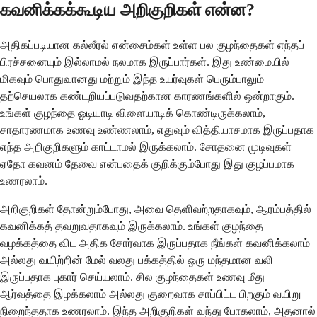
கவனிக்கக்கூடிய அறிகுறிகள் என்ன?
அதிகப்படியான கல்லீரல் என்சைம்கள் உள்ள பல குழந்தைகள் எந்தப்
பிரச்சனையும் இல்லாமல் நலமாக இருப்பார்கள். இது உண்மையில்
மிகவும் பொதுவானது மற்றும் இந்த உயர்வுகள் பெரும்பாலும்
தற்செயலாக கண்டறியப்படுவதற்கான காரணங்களில் ஒன்றாகும்.
உங்கள் குழந்தை ஓடியாடி விளையாடிக் கொண்டிருக்கலாம்,
சாதாரணமாக உணவு உண்ணலாம், எதுவும் வித்தியாசமாக இருப்பதாக
எந்த அறிகுறிகளும் காட்டாமல் இருக்கலாம். சோதனை முடிவுகள்
ஏதோ கவனம் தேவை என்பதைக் குறிக்கும்போது இது குழப்பமாக
உணரலாம்.
அறிகுறிகள் தோன்றும்போது, ​​அவை தெளிவற்றதாகவும், ஆரம்பத்தில்
கவனிக்கத் தவறுவதாகவும் இருக்கலாம். உங்கள் குழந்தை
வழக்கத்தை விட அதிக சோர்வாக இருப்பதாக நீங்கள் கவனிக்கலாம்
அல்லது வயிற்றின் மேல் வலது பக்கத்தில் ஒரு மந்தமான வலி
இருப்பதாக புகார் செய்யலாம். சில குழந்தைகள் உணவு மீது
ஆர்வத்தை இழக்கலாம் அல்லது குறைவாக சாப்பிட்ட பிறகும் வயிறு
நிறைந்ததாக உணரலாம். இந்த அறிகுறிகள் வந்து போகலாம், அதனால்