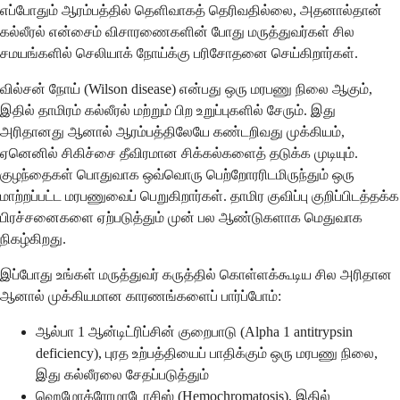
எப்போதும் ஆரம்பத்தில் தெளிவாகத் தெரிவதில்லை, அதனால்தான்
கல்லீரல் என்சைம் விசாரணைகளின் போது மருத்துவர்கள் சில
சமயங்களில் செலியாக் நோய்க்கு பரிசோதனை செய்கிறார்கள்.
வில்சன் நோய் (Wilson disease) என்பது ஒரு மரபணு நிலை ஆகும்,
இதில் தாமிரம் கல்லீரல் மற்றும் பிற உறுப்புகளில் சேரும். இது
அரிதானது ஆனால் ஆரம்பத்திலேயே கண்டறிவது முக்கியம்,
ஏனெனில் சிகிச்சை தீவிரமான சிக்கல்களைத் தடுக்க முடியும்.
குழந்தைகள் பொதுவாக ஒவ்வொரு பெற்றோரரிடமிருந்தும் ஒரு
மாற்றப்பட்ட மரபணுவைப் பெறுகிறார்கள். தாமிர குவிப்பு குறிப்பிடத்தக்க
பிரச்சனைகளை ஏற்படுத்தும் முன் பல ஆண்டுகளாக மெதுவாக
நிகழ்கிறது.
இப்போது உங்கள் மருத்துவர் கருத்தில் கொள்ளக்கூடிய சில அரிதான
ஆனால் முக்கியமான காரணங்களைப் பார்ப்போம்:
ஆல்பா 1 ஆன்டிட்ரிப்சின் குறைபாடு (Alpha 1 antitrypsin
deficiency), புரத உற்பத்தியைப் பாதிக்கும் ஒரு மரபணு நிலை,
இது கல்லீரலை சேதப்படுத்தும்
ஹெமோக்ரோமாடோசிஸ் (Hemochromatosis), இதில்