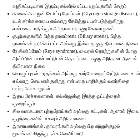
அதிகப்படியான இரும்பு கல்லீரல் உட்பட உறுப்புகளில் சேரும்
கிளைக்கோஜன் சேமிப்பு நோய்கள் (Glycogen storage diseases),
உடல் சர்க்கரையை எவ்வாறு சேமித்து பயன்படுத்துகிறது
என்பதை பாதிக்கும் அரிதான மரபணு கோளாறுகள்
குழந்தைகளில் பித்த நாளம்resia (Biliary atresia), பித்த
நாளங்கள் தடுக்கப்பட்ட அல்லது இல்லாத ஒரு தீவிரமான நிலை
ரே சிண்ட்ரோம் (Reye syndrome), வைரஸ் தொற்றுகளின் போது
அஸ்பிரின் பயன்பாட்டுடன் தொடர்புடைய ஒரு அரிதான ஆனால்
தீவிரமான நிலை
கொழுப்புகள், புரதங்கள் அல்லது கார்போஹைட்ரேட்டுகளை உடல்
எவ்வாறு செயலாக்குகிறது என்பதை பாதிக்கும் வளர்சிதை
மாற்ற கோளாறுகள்
இதய பிரச்சனைகள், கல்லீரலுக்கு இரத்த ஓட்டத்தைக்
குறைக்கும்
சில வகையான புற்றுநோய்கள் அல்லது கட்டிகள், ஆனால் இவை
குழந்தைகளில் மிகவும் அரிதானவை
இரசாயனங்கள், தாவரங்கள் அல்லது பிற சுற்றுச்சூழல்
மூலங்களிலிருந்து நச்சு வெளிப்பாடு