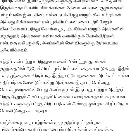
பராமரிக்கவும். இளம் குழந்தைகளுக்கு அவர்களின் உடல் வலுவாக
இருக்க உதவும் எளிய விளக்கங்கள் தேவை. வயதான குழந்தைகள்
மற்றும் டீனேஜ் வயதினர் என்ன நடக்கிறது மற்றும் சில மாற்றங்கள்
அல்லது சிகிச்சைகள் ஏன் முக்கியம் என்பதைப் பற்றி மேலும்
விவரங்களைப் புரிந்து கொள்ள முடியும். நீங்கள் மற்றும் அவர்களின்
மருத்துவர் அவர்களை நன்றாகக் கவனித்துக் கொள்கிறீர்கள்
என்பதை வலியுறுத்தி, அவர்களின் கேள்விகளுக்கு நேர்மையாக
பதிலளிக்கவும்.
சந்திப்புகள் மற்றும் பரிந்துரைகளைப் பின்பற்றுவது உங்கள்
குழந்தையின் ஆரோக்கியம் முக்கியம் என்பதைக் காட்டுகிறது. இதில்
பல குழந்தைகள் விரும்பாத இரத்த பரிசோதனைகள் அடங்கும். என்ன
எதிர்பார்க்க வேண்டும் என்று அவர்களைத் தயார் செய்வது,
செயல்முறைகளின் போது அவர்களுடன் இருப்பது, மற்றும் அதற்குப்
பிறகு ஆறுதல் அளிப்பது நம்பிக்கையை வளர்க்க உதவும். கடினமான
சந்திப்புகளுக்குப் பிறகு சிறிய பரிசுகள் அல்லது ஒன்றாக சிறப்பு நேரம்
செலவிடுவது கூட உதவும்.
வாழ்க்கை முறை மாற்றங்கள் முழு குடும்பமும் ஒன்றாக
பங்கேற்கும்போது சிறப்பாக செயல்படும். உங்கள் குழந்தைக்கு