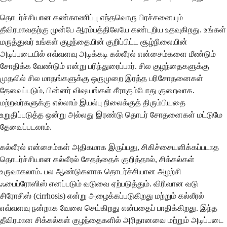
தொடர்ச்சியான கண்காணிப்பு எந்தவொரு பிரச்சனையும்
தீவிரமாவதற்கு முன்பே ஆரம்பத்திலேயே கண்டறிய உதவுகிறது. உங்கள்
மருத்துவர் உங்கள் குழந்தையின் குறிப்பிட்ட சூழ்நிலையின்
அடிப்படையில் எவ்வளவு அடிக்கடி கல்லீரல் என்சைம்களை மீண்டும்
சோதிக்க வேண்டும் என்று பரிந்துரைப்பார். சில குழந்தைகளுக்கு
முதலில் சில மாதங்களுக்கு ஒருமுறை இரத்த பரிசோதனைகள்
தேவைப்படும், பின்னர் விஷயங்கள் சீராகும்போது குறைவாக.
மற்றவர்களுக்கு எல்லாம் இயல்பு நிலைக்குத் திரும்பியதை
உறுதிப்படுத்த ஒன்று அல்லது இரண்டு தொடர் சோதனைகள் மட்டுமே
தேவைப்படலாம்.
கல்லீரல் என்சைம்கள் அதிகமாக இருப்பது, சிகிச்சையளிக்கப்படாத
தொடர்ச்சியான கல்லீரல் சேதத்தைக் குறித்தால், சிக்கல்கள்
உருவாகலாம். பல ஆண்டுகளாக தொடர்ச்சியான அழற்சி
ஃபைப்ரோஸிஸ் எனப்படும் வடுவை ஏற்படுத்தும். விரிவான வடு
சிரோசிஸ் (cirrhosis) என்று அழைக்கப்படுகிறது மற்றும் கல்லீரல்
எவ்வளவு நன்றாக வேலை செய்கிறது என்பதைப் பாதிக்கிறது. இந்த
தீவிரமான சிக்கல்கள் குழந்தைகளில் அரிதானவை மற்றும் அடிப்படை