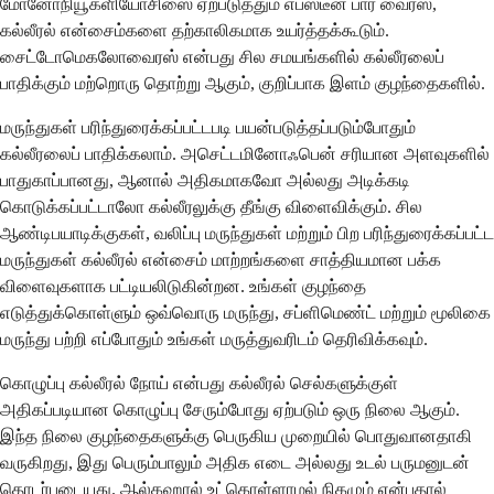
மோனோநியூக்ளியோசிஸை ஏற்படுத்தும் எப்ஸ்டீன் பார் வைரஸ்,
கல்லீரல் என்சைம்களை தற்காலிகமாக உயர்த்தக்கூடும்.
சைட்டோமெகலோவைரஸ் என்பது சில சமயங்களில் கல்லீரலைப்
பாதிக்கும் மற்றொரு தொற்று ஆகும், குறிப்பாக இளம் குழந்தைகளில்.
மருந்துகள் பரிந்துரைக்கப்பட்டபடி பயன்படுத்தப்படும்போதும்
கல்லீரலைப் பாதிக்கலாம். அசெட்டமினோஃபென் சரியான அளவுகளில்
பாதுகாப்பானது, ஆனால் அதிகமாகவோ அல்லது அடிக்கடி
கொடுக்கப்பட்டாலோ கல்லீரலுக்கு தீங்கு விளைவிக்கும். சில
ஆண்டிபயாடிக்குகள், வலிப்பு மருந்துகள் மற்றும் பிற பரிந்துரைக்கப்பட்ட
மருந்துகள் கல்லீரல் என்சைம் மாற்றங்களை சாத்தியமான பக்க
விளைவுகளாக பட்டியலிடுகின்றன. உங்கள் குழந்தை
எடுத்துக்கொள்ளும் ஒவ்வொரு மருந்து, சப்ளிமெண்ட் மற்றும் மூலிகை
மருந்து பற்றி எப்போதும் உங்கள் மருத்துவரிடம் தெரிவிக்கவும்.
கொழுப்பு கல்லீரல் நோய் என்பது கல்லீரல் செல்களுக்குள்
அதிகப்படியான கொழுப்பு சேரும்போது ஏற்படும் ஒரு நிலை ஆகும்.
இந்த நிலை குழந்தைகளுக்கு பெருகிய முறையில் பொதுவானதாகி
வருகிறது, இது பெரும்பாலும் அதிக எடை அல்லது உடல் பருமனுடன்
தொடர்புடையது. ஆல்கஹால் உட்கொள்ளாமல் நிகழும் என்பதால்