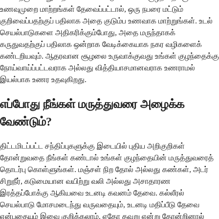
உணவுமுறை மாற்றங்கள் தேவைப்பட்டால், ஒரு நபரை மட்டும்
குறிவைப்பதற்குப் பதிலாக அதை குடும்ப உணவாக மாற்றுங்கள். உடல்
செயல்பாடுகளை அதிகரிக்கும்போது, ​​அதை மருந்தாகக்
கருதுவதற்குப் பதிலாக ஒன்றாக வேடிக்கையாக நகர வழிகளைக்
கண்டறியவும். ஆதரவான சூழலை உருவாக்குவது உங்கள் குழந்தைக்கு
நோய்வாய்ப்பட்டவராக அல்லது வித்தியாசமானவராக உணராமல்
இயல்பாக உணர உதவுகிறது.
எப்போது நீங்கள் மருத்துவரை அழைக்க
வேண்டும்?
திட்டமிடப்பட்ட சந்திப்புகளுக்கு இடையில் புதிய அறிகுறிகள்
தோன்றுவதை நீங்கள் கண்டால் உங்கள் குழந்தையின் மருத்துவரைத்
தொடர்பு கொள்ளுங்கள். மஞ்சள் நிற தோல் அல்லது கண்கள், அடர்
சிறுநீர், கடுமையான வயிற்று வலி அல்லது அசாதாரண
இரத்தப்போக்கு ஆகியவை உடனடி கவனம் தேவை. கல்லீரல்
செயல்பாடு மோசமடைந்து வருவதையும், உடனடி மதிப்பீடு தேவை
என்பதையும் இவை குறிக்கலாம். ஏதோ தவறு என்று தோன்றினால்