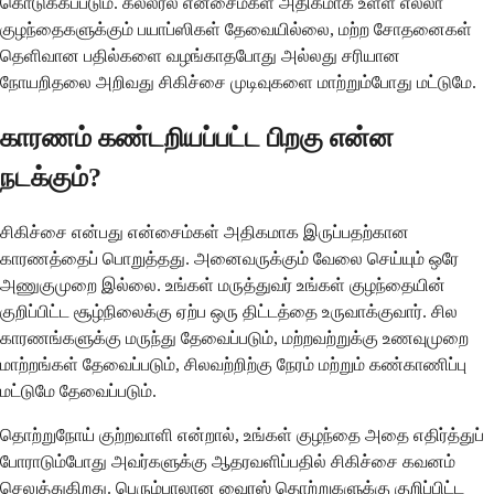
கொடுக்கப்படும். கல்லீரல் என்சைம்கள் அதிகமாக உள்ள எல்லா
குழந்தைகளுக்கும் பயாப்ஸிகள் தேவையில்லை, மற்ற சோதனைகள்
தெளிவான பதில்களை வழங்காதபோது அல்லது சரியான
நோயறிதலை அறிவது சிகிச்சை முடிவுகளை மாற்றும்போது மட்டுமே.
காரணம் கண்டறியப்பட்ட பிறகு என்ன
நடக்கும்?
சிகிச்சை என்பது என்சைம்கள் அதிகமாக இருப்பதற்கான
காரணத்தைப் பொறுத்தது. அனைவருக்கும் வேலை செய்யும் ஒரே
அணுகுமுறை இல்லை. உங்கள் மருத்துவர் உங்கள் குழந்தையின்
குறிப்பிட்ட சூழ்நிலைக்கு ஏற்ப ஒரு திட்டத்தை உருவாக்குவார். சில
காரணங்களுக்கு மருந்து தேவைப்படும், மற்றவற்றுக்கு உணவுமுறை
மாற்றங்கள் தேவைப்படும், சிலவற்றிற்கு நேரம் மற்றும் கண்காணிப்பு
மட்டுமே தேவைப்படும்.
தொற்றுநோய் குற்றவாளி என்றால், உங்கள் குழந்தை அதை எதிர்த்துப்
போராடும்போது அவர்களுக்கு ஆதரவளிப்பதில் சிகிச்சை கவனம்
செலுத்துகிறது. பெரும்பாலான வைரஸ் தொற்றுகளுக்கு குறிப்பிட்ட