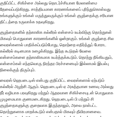
குறிப்பிட்ட சிகிச்சை அல்லது தொடர்ச்சியான மேலாண்மை
தேவைப்படுகிறது. சாத்தியமான காரணங்களைப் புரிந்துகொள்வது
உங்களுக்கும் உங்கள் மருத்துவருக்கும் உங்கள் குழந்தைக்கு சரியான
திட்டத்தை உருவாக்க உதவுகிறது.
குழந்தைகளில் தற்காலிக கல்லீரல் என்சைம் உயர்விற்கு தொற்றுகள்
மிகவும் பொதுவான காரணங்களில் ஒன்றாகும். உங்கள் குழந்தை சில
வைரஸ்களால் பாதிக்கப்படும்போது, ​​தொற்றை எதிர்த்துப் போராட
கல்லீரல் கடினமாக உழைக்கிறது. இந்த கூடுதல் வேலை
என்சைம்களை தற்காலிகமாக உயர்த்தக்கூடும். தொற்று நீங்கியதும்,
என்சைம்கள் எந்தவொரு நிரந்தர பிரச்சனையும் இல்லாமல் இயல்பு
நிலைக்குத் திரும்பும்.
வைரஸ் ஹெபடைடிஸ் என்பது குறிப்பிட்ட வைரஸ்களால் ஏற்படும்
கல்லீரல் அழற்சி ஆகும். ஹெபடைடிஸ் ஏ அசுத்தமான உணவு அல்லது
நீர் வழியாக பரவுகிறது மற்றும் ஆதரவான சிகிச்சையுடன் பொதுவாக
முழுமையாக குணமடைகிறது. ஹெபடைடிஸ் பி மற்றும் சி
குழந்தைகளுக்கு குறைவாக இருந்தாலும், அவை நாள்பட்ட
தொற்றுகளாக மாறக்கூடும் என்பதால் மிகவும் தீவிரமானவை.