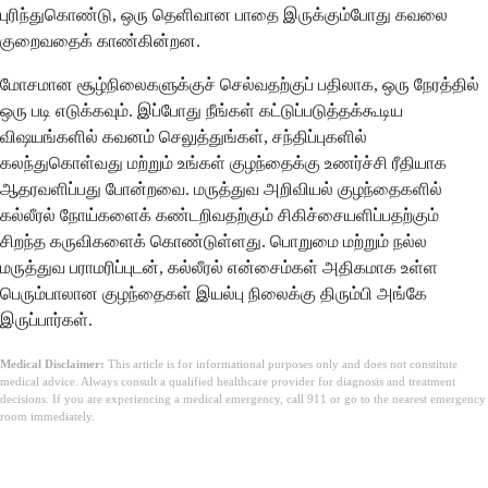
புரிந்துகொண்டு, ஒரு தெளிவான பாதை இருக்கும்போது கவலை
குறைவதைக் காண்கின்றன.
மோசமான சூழ்நிலைகளுக்குச் செல்வதற்குப் பதிலாக, ஒரு நேரத்தில்
ஒரு படி எடுக்கவும். இப்போது நீங்கள் கட்டுப்படுத்தக்கூடிய
விஷயங்களில் கவனம் செலுத்துங்கள், சந்திப்புகளில்
கலந்துகொள்வது மற்றும் உங்கள் குழந்தைக்கு உணர்ச்சி ரீதியாக
ஆதரவளிப்பது போன்றவை. மருத்துவ அறிவியல் குழந்தைகளில்
கல்லீரல் நோய்களைக் கண்டறிவதற்கும் சிகிச்சையளிப்பதற்கும்
சிறந்த கருவிகளைக் கொண்டுள்ளது. பொறுமை மற்றும் நல்ல
மருத்துவ பராமரிப்புடன், கல்லீரல் என்சைம்கள் அதிகமாக உள்ள
பெரும்பாலான குழந்தைகள் இயல்பு நிலைக்கு திரும்பி அங்கே
இருப்பார்கள்.
Medical Disclaimer:
This article is for informational purposes only and does not constitute
medical advice. Always consult a qualified healthcare provider for diagnosis and treatment
decisions. If you are experiencing a medical emergency, call 911 or go to the nearest emergency
room immediately.