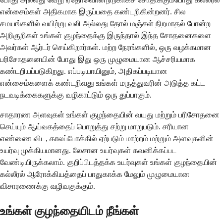
என்சைம்கள் அதிகமாக இருப்பதை கண்டறிகின்றனர். சில
சமயங்களில் வயிற்று வலி அல்லது தோல் மஞ்சள் நிறமாதல் போன்ற
அறிகுறிகள் உங்கள் குழந்தைக்கு இருந்தால் இந்த சோதனைகளை
அவர்கள் ஆர்டர் செய்கிறார்கள். மற்ற நேரங்களில், ஒரு வழக்கமான
பரிசோதனையின் போது இது ஒரு முழுமையான ஆச்சரியமாக
கண்டறியப்படுகிறது. எப்படியாயினும், அதிகப்படியான
என்சைம்களைக் கண்டறிவது உங்கள் மருத்துவரின் அடுத்த கட்ட
நடவடிக்கைகளுக்கு வழிகாட்டும் ஒரு துப்பாகும்.
சாதாரண அளவுகள் உங்கள் குழந்தையின் வயது மற்றும் பரிசோதனை
செய்யும் ஆய்வகத்தைப் பொறுத்து சற்று மாறுபடும். சரியான
எண்ணை விட, காலப்போக்கில் ஏற்படும் மாற்றம் மற்றும் அளவுகளின்
உயர்வு முக்கியமானது. லேசான உயர்வுகள் கவனிக்கப்பட
வேண்டியிருக்கலாம். குறிப்பிடத்தக்க உயர்வுகள் உங்கள் குழந்தையின்
கல்லீரல் ஆரோக்கியத்தைப் பாதுகாக்க மேலும் முழுமையான
விசாரணைக்கு வழிவகுக்கும்.
உங்கள் குழந்தையிடம் நீங்கள்