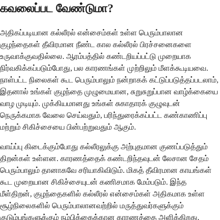
கவலைப்பட வேண்டுமா?
அதிகப்படியான கல்லீரல் என்சைம்கள் உள்ள பெரும்பாலான
குழந்தைகள் தீவிரமான நீண்ட கால கல்லீரல் பிரச்சனைகளை
உருவாக்குவதில்லை. ஆரம்பத்தில் கண்டறியப்பட்டு முறையாக
நிர்வகிக்கப்படும்போது, ​​பல காரணங்கள் முற்றிலும் மீளக்கூடியவை.
நாள்பட்ட நிலைகள் கூட பெரும்பாலும் நன்றாகக் கட்டுப்படுத்தப்படலாம்,
இதனால் உங்கள் குழந்தை முழுமையான, சுறுசுறுப்பான வாழ்க்கையை
வாழ முடியும். முக்கியமானது உங்கள் சுகாதாரக் குழுவுடன்
நெருக்கமாக வேலை செய்வதும், பரிந்துரைக்கப்பட்ட கண்காணிப்பு
மற்றும் சிகிச்சையை பின்பற்றுவதும் ஆகும்.
வாய்ப்பு கிடைக்கும்போது கல்லீரலுக்கு அற்புதமான குணப்படுத்தும்
திறன்கள் உள்ளன. காரணத்தைக் கண்டறிந்தவுடன் லேசான சேதம்
பெரும்பாலும் தானாகவே சரியாகிவிடும். மிகத் தீவிரமான காயங்கள்
கூட முறையான சிகிச்சையுடன் கணிசமாக மேம்படும். இந்த
மீள்திறன், குழந்தைகளில் கல்லீரல் என்சைம்கள் அதிகமாக உள்ள
சூழ்நிலைகளில் பெரும்பாலானவற்றில் மருத்துவர்களுக்கும்
குடும்பங்களுக்கும் நம்பிக்கைக்கான காரணத்தை அளிக்கிறது.