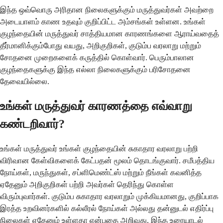
இந்த ஒவ்வொரு அரிதான நிலைகளுக்கும் மருத்துவர்கள் அவற்றை
அடையாளம் காண உதவும் குறிப்பிட்ட அம்சங்கள் உள்ளன. உங்கள்
குழந்தையின் மருத்துவர் சாத்தியமான காரணங்களை ஆராய்வதைத்
தீர்மானிக்கும்போது வயது, அறிகுறிகள், குடும்ப வரலாறு மற்றும்
சோதனை முறைகளைக் கருத்தில் கொள்வார். பெரும்பாலான
குழந்தைகளுக்கு இந்த எல்லா நிலைகளுக்கும் பரிசோதனை
தேவையில்லை.
உங்கள் மருத்துவர் காரணத்தை எவ்வாறு
கண்டறிவார்?
உங்கள் மருத்துவர் உங்கள் குழந்தையின் சுகாதார வரலாறு பற்றி
விரிவான கேள்விகளைக் கேட்பதன் மூலம் தொடங்குவார். சமீபத்திய
நோய்கள், மருந்துகள், சப்ளிமெண்ட்ஸ் மற்றும் நீங்கள் கவனித்த
ஏதேனும் அறிகுறிகள் பற்றி அவர்கள் தெரிந்து கொள்ள
விரும்புவார்கள். குடும்ப சுகாதார வரலாறும் முக்கியமானது, குறிப்பாக
இரத்த உறவினர்களில் கல்லீரல் நோய்கள் அல்லது தன்னுடல் எதிர்ப்பு
நிலைகள் ஏதேனும் உள்ளதா என்பதை அறிவது. இந்த உரையாடல்