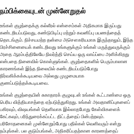
நம்பிக்கையுடன் முன்னேறுதல்
உங்கள் குழந்தைக்கு கல்லீரல் என்சைம்கள் அதிகமாக இருப்பது
கண்டறியப்படுவது, கண்டுபிடிப்பு மற்றும் கவனிப்பு பயணத்தைத்
தொடங்கும். நிச்சயமற்ற தன்மை அசௌகரியமாக இருந்தாலும், இந்த
பிரச்சினையைக் கண்டறிவது உங்களுக்கும் உங்கள் மருத்துவருக்கும்
அதை ஆரம்பத்திலேயே நிவர்த்தி செய்ய ஒரு வாய்ப்பை அளிக்கிறது
என்பதை நினைவில் கொள்ளுங்கள். குழந்தைகளில் பெரும்பாலான
காரணங்கள் இந்த நிலையில் கண்டறியப்படும்போது
நிர்வகிக்கக்கூடியவை அல்லது முழுமையாக
குணப்படுத்தக்கூடியவை.
உங்கள் குழந்தையின் சுகாதாரக் குழுவுடன் உங்கள் கூட்டாண்மை ஒரு
பெரிய வித்தியாசத்தை ஏற்படுத்துகிறது. உங்கள் அவதானிப்புகளைப்
பகிரவும், விஷயங்கள் தெளிவாக இல்லாதபோது கேள்விகளைக்
கேட்கவும், பரிந்துரைக்கப்பட்ட திட்டத்தைப் பின்பற்றவும்.
பரிசோதனைகள் முன்னேறும்போது பதில்கள் வெளிவரும் என்று
நம்புங்கள். பல குடும்பங்கள், அதிகரிப்பதற்கான காரணத்தைப்