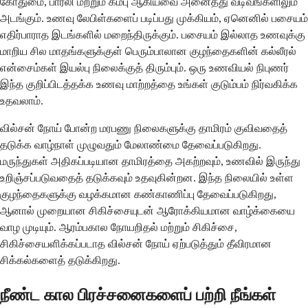
கோதுமை, பார்லி மற்றும் கம்பு ஆகியவை அனைத்து வடிவங்களிலும்
அடங்கும். உணவு லேபிள்களைப் படிப்பது முக்கியம், ஏனெனில் பசையம்
எதிர்பாராத இடங்களில் மறைந்திருக்கும். பசையம் இல்லாத உணவுக்கு
மாறிய சில மாதங்களுக்குள் பெரும்பாலான குழந்தைகளின் கல்லீரல்
என்சைம்கள் இயல்பு நிலைக்குத் திரும்பும். ஒரு உணவியல் நிபுணர்
இந்த குறிப்பிடத்தக்க உணவு மாற்றத்தை உங்கள் குடும்பம் நிர்வகிக்க
உதவலாம்.
வில்சன் நோய் போன்ற மரபணு நிலைகளுக்கு தாமிரம் குவிவதைத்
தடுக்க வாழ்நாள் முழுவதும் மேலாண்மை தேவைப்படுகிறது.
மருந்துகள் அதிகப்படியான தாமிரத்தை அகற்றவும், உணவில் இருந்து
உறிஞ்சப்படுவதைத் தடுக்கவும் உதவுகின்றன. இந்த நிலையில் உள்ள
குழந்தைகளுக்கு வழக்கமான கண்காணிப்பு தேவைப்படுகிறது,
ஆனால் முறையான சிகிச்சையுடன் ஆரோக்கியமான வாழ்க்கையை
வாழ முடியும். ஆரம்பகால நோயறிதல் மற்றும் சிகிச்சை,
சிகிச்சையளிக்கப்படாத வில்சன் நோய் ஏற்படுத்தும் தீவிரமான
சிக்கல்களைத் தடுக்கிறது.
நீண்ட கால பிரச்சனைகளைப் பற்றி நீங்கள்