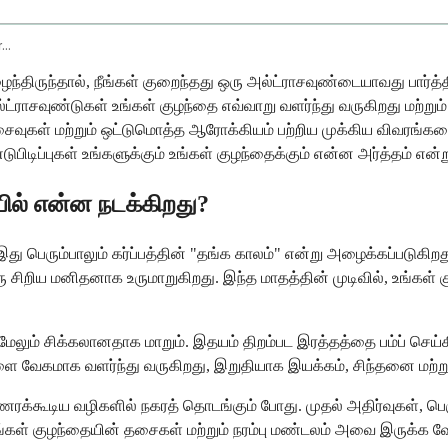
Fetal Development During 2nd And 3rd Trimester Ultrasound Concerns
ைந்திருந்தால், நீங்கள் குறைந்தது ஒரு அல்ட்ராசவுண்டையாவது பார்த்தி
ல்ட்ராசவுண்டுகள் உங்கள் குழந்தை எவ்வாறு வளர்ந்து வருகிறது மற்று
அசைவுகள் மற்றும் ஒட்டுமொத்த ஆரோக்கியம் பற்றிய முக்கிய விவரங்க
ுபிடிப்புகள் உங்களுக்கும் உங்கள் குழந்தைக்கும் என்ன அர்த்தம் என்
யில் என்ன நடக்கிறது?
் இது பெரும்பாலும் கர்ப்பத்தின் "தங்க காலம்" என்று அழைக்கப்படுகி
ஒரு சிறிய மனிதனாக உருமாறுகிறது. இந்த மாதத்தின் முடிவில், உங்கள் 
ு மேலும் சிக்கலானதாக மாறும். இதயம் திறம்பட இரத்தத்தை பம்ப் செய்க
ளை வேகமாக வளர்ந்து வருகிறது, இறுதியாக இயக்கம், சிந்தனை மற்று
 உணரக்கூடிய வழிகளில் நகரத் தொடங்கும் போது. முதல் அதிர்வுகள், 
்கள் குழந்தையின் தசைகள் மற்றும் நரம்பு மண்டலம் அவை இருக்க வ