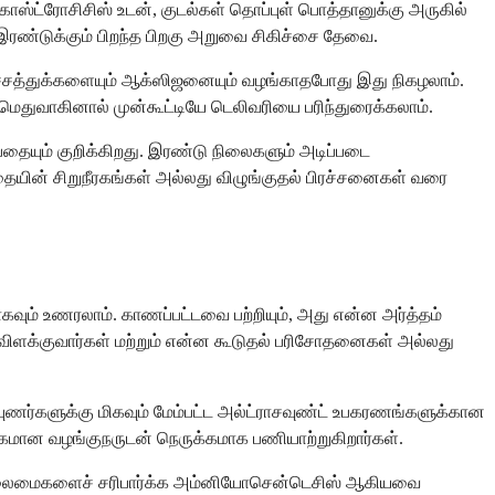
காஸ்ட்ரோசிசிஸ் உடன், குடல்கள் தொப்புள் பொத்தானுக்கு அருகில்
 இரண்டுக்கும் பிறந்த பிறகு அறுவை சிகிச்சை தேவை.
்டச்சத்துக்களையும் ஆக்ஸிஜனையும் வழங்காதபோது இது நிகழலாம்.
மெதுவாகினால் முன்கூட்டியே டெலிவரியை பரிந்துரைக்கலாம்.
ையும் குறிக்கிறது. இரண்டு நிலைகளும் அடிப்படை
்தையின் சிறுநீரகங்கள் அல்லது விழுங்குதல் பிரச்சனைகள் வரை
் உணரலாம். காணப்பட்டவை பற்றியும், அது என்ன அர்த்தம்
ாக விளக்குவார்கள் மற்றும் என்ன கூடுதல் பரிசோதனைகள் அல்லது
த நிபுணர்களுக்கு மிகவும் மேம்பட்ட அல்ட்ராசவுண்ட் உபகரணங்களுக்கான
்கமான வழங்குநருடன் நெருக்கமாக பணியாற்றுகிறார்கள்.
ு நிலைமைகளைச் சரிபார்க்க அம்னியோசென்டெசிஸ் ஆகியவை