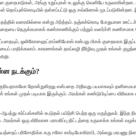
்ள குறைபாடுகள், அங்கு உறுப்புகள் உடலுக்கு வெளியே உருவாகின்றன. 
ள் தொப்புள்கொடியில் தள்ளப்பட்டு ஒரு சவ்வினால் மூடப்படுகின்றன.
 விகிதத்தில் வளரவில்லை என்று அர்த்தம். நஞ்சுக்கொடி போதுமான ஊட
ுழந்தையை நெருக்கமாகக் கண்காணிக்கும் மற்றும் வளர்ச்சி கணிசமாக 
்பதையும், ஒலிகோஹைட்ராம்னியோஸ் என்பது மிகக் குறைவாக இருப்பத
ைப் பாதிக்கலாம். காரணங்கள் தாய்வழி நீரிழிவு முதல் உங்கள் குழந
்தது.
ன்ன நடக்கும்?
ுரியதாகவோ தோன்றுகிறது என்பதை அறிவது பயமாகவும் தனிமையாகவும
ான் உங்கள் முதல் படியாக இருக்கும். அவர்கள் கண்டுபிடிப்பை விரிவ
ர்-ஆபத்து கர்ப்பங்களில் கூடுதல் பயிற்சி பெற்ற ஒரு மருத்துவர். இந்
அவர்கள் ஒரு விரிவான பராமரிப்பு திட்டத்தை உருவாக்க உங்கள் வழக
இதயத்தைப் பரிசோதிக்க கரு ஈகோ கார்டியோகிராபி, அல்லது மரபண