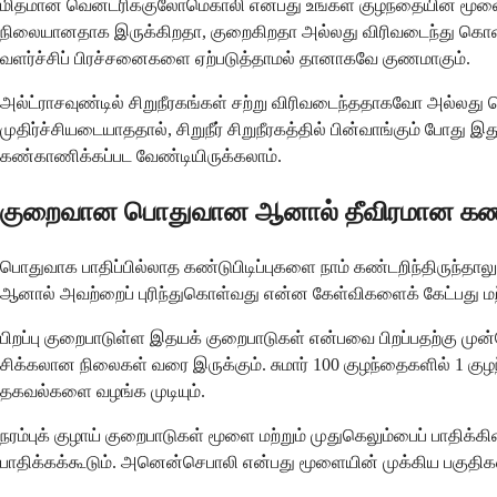
மிதமான வென்ட்ரிக்குலோமெகாலி என்பது உங்கள் குழந்தையின் மூளையில்
நிலையானதாக இருக்கிறதா, குறைகிறதா அல்லது விரிவடைந்து கொண்ட
வளர்ச்சிப் பிரச்சனைகளை ஏற்படுத்தாமல் தானாகவே குணமாகும்.
அல்ட்ராசவுண்டில் சிறுநீரகங்கள் சற்று விரிவடைந்ததாகவோ அல்லது
முதிர்ச்சியடையாததால், சிறுநீர் சிறுநீரகத்தில் பின்வாங்கும் போத
கண்காணிக்கப்பட வேண்டியிருக்கலாம்.
குறைவான பொதுவான ஆனால் தீவிரமான கண்டு
பொதுவாக பாதிப்பில்லாத கண்டுபிடிப்புகளை நாம் கண்டறிந்திருந்தால
ஆனால் அவற்றைப் புரிந்துகொள்வது என்ன கேள்விகளைக் கேட்பது மற
பிறப்பு குறைபாடுள்ள இதயக் குறைபாடுகள் என்பவை பிறப்பதற்கு முன
சிக்கலான நிலைகள் வரை இருக்கும். சுமார் 100 குழந்தைகளில் 1 கு
தகவல்களை வழங்க முடியும்.
நரம்புக் குழாய் குறைபாடுகள் மூளை மற்றும் முதுகெலும்பைப் பாதிக்க
பாதிக்கக்கூடும். அனென்செபாலி என்பது மூளையின் முக்கிய பகுத