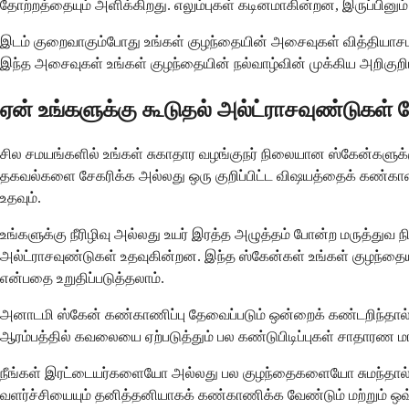
தோற்றத்தையும் அளிக்கிறது. எலும்புகள் கடினமாகின்றன, இருப்பினு
இடம் குறைவாகும்போது உங்கள் குழந்தையின் அசைவுகள் வித்தியாசமாக 
இந்த அசைவுகள் உங்கள் குழந்தையின் நல்வாழ்வின் முக்கிய அறிகுற
ஏன் உங்களுக்கு கூடுதல் அல்ட்ராசவுண்டுகள்
சில சமயங்களில் உங்கள் சுகாதார வழங்குநர் நிலையான ஸ்கேன்களுக
தகவல்களை சேகரிக்க அல்லது ஒரு குறிப்பிட்ட விஷயத்தைக் கண்காணிக
உதவும்.
உங்களுக்கு நீரிழிவு அல்லது உயர் இரத்த அழுத்தம் போன்ற மருத்து
அல்ட்ராசவுண்டுகள் உதவுகின்றன. இந்த ஸ்கேன்கள் உங்கள் குழந்த
என்பதை உறுதிப்படுத்தலாம்.
அனாடமி ஸ்கேன் கண்காணிப்பு தேவைப்படும் ஒன்றைக் கண்டறிந்தால்,
ஆரம்பத்தில் கவலையை ஏற்படுத்தும் பல கண்டுபிடிப்புகள் சாதா
நீங்கள் இரட்டையர்களையோ அல்லது பல குழந்தைகளையோ சுமந்தால், உங்
வளர்ச்சியையும் தனித்தனியாகக் கண்காணிக்க வேண்டும் மற்றும் ஒவ