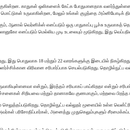
குகின்றன. காதுகள் ஒலிகளைக் கேட்க போதுமானதாக வளர்ந்துள்ளன, உங
வை மொட்டுகள் உருவாகின்றன, மேலும் உங்கள் குழந்தை அம்னியோடிக் த
், ஆனால் வெர்னிக்ஸ் எனப்படும் ஒரு பாதுகாப்பு பூச்சு உருவாகத் த
னுகோ எனப்படும் மெல்லிய முடி உடலையும் மூடுகிறது, இது வெப்பநி
றது, இது பொதுவாக 18 மற்றும் 22 வாரங்களுக்கு இடையில் நிகழ்கிறது.
வளர்ச்சிக்கான விரிவான சரிபார்ப்பாக செயல்படுகிறது. தொழில்நுட்ப 
ுவாகியுள்ளனவா என்றும், இரத்தம் சரியாகப் பாய்கிறதா என்றும் சரி
்சனைகள் சிறியவை மற்றும் தானாகவே குணமாகும், மற்றவை பிறந்த ப
செலுத்தப்படுகிறது. தொழில்நுட்ப வல்லுநர் மூளையில் உள்ள வென்ட்ர
ர்கள் பரிசோதிப்பார்கள், அனைத்து முதுகெலும்புகளும் சீரமைக்கப்பட