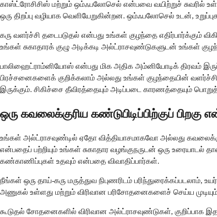
காஸ்ட்ரோசிசிஸ் மற்றும் ஒம்ஃபலோசெல் என்பவை வயிற்றுச் சுவரில் உள
ஒரு திறப்பு வழியாக வெளியேறுகின்றன. ஒம்ஃபலோசெல் உடன், உறுப்புக
கரு வளர்ச்சி தடைபடுதல் என்பது உங்கள் குழந்தை எதிர்பார்க்கும்
உங்கள் சுகாதாரக் குழு அடிக்கடி அல்ட்ராசவுண்டுகளுடன் உங்கள் க
பாலிஹைட்ராம்னியோஸ் என்பது மிக அதிக அம்னியோடிக் திரவம் இருப
பிரச்சனைகளைக் குறிக்கலாம் அல்லது உங்கள் குழந்தையின் வளர்ச்சிய
இருக்கும். சிகிச்சை தீவிரத்தையும் அடிப்படை காரணத்தையும் பொறுத
ஒரு கவலைக்குரிய கண்டுபிடிப்பிற்குப் பிறகு எ
உங்கள் அல்ட்ராசவுண்டில் ஏதோ வித்தியாசமாகவோ அல்லது கவலைக்க
என்பதைப் பற்றியும் உங்கள் சுகாதார வழங்குநருடன் ஒரு உரையாடல் த
கண்காணிப்புகள் உதவும் என்பதை விவாதிப்பார்கள்.
நீங்கள் ஒரு தாய்-கரு மருத்துவ நிபுணரிடம் பரிந்துரைக்கப்படலாம், உய
அணுகல் உள்ளது மற்றும் விரிவான பரிசோதனைகளைச் செய்ய முடியும். 
கூடுதல் சோதனைகளில் விரிவான அல்ட்ராசவுண்டுகள், குறிப்பாக 