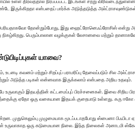
 உள்ள திரவத்தால் நிரப்பப்பட்ட இடங்கள் சற்று விரிவடைந்துள்ளன என்
ே இருக்கிறதா என்பதைப் பார்க்க அடுத்தடுத்த அல்ட்ராசவுண்டுக
 பெரியதாகவோ தோன்றும்போது, ​​இது ஹைட்ரோனெஃப்ரோசிஸ் என்று அழைக
ு இது நிகழ்கிறது. பெரும்பாலான வழக்குகள் லேசானவை மற்றும் தானாகவே
பிடிப்புகள் யாவை?
ும், உடனடி கவனம் மற்றும் சிறப்புப் பராமரிப்பு தேவைப்படும் சில 
்றும் அடுத்த படிகள் என்னவாக இருக்கலாம் என்பதை அறிய உதவும்.
்பே உருவாகும் இதயத்தின் கட்டமைப்புப் பிரச்சனைகள். இவை சிறிய ப
ழந்தைக்கு ஏதோ ஒரு வகையான இதயக் குறைபாடு உள்ளது. கரு ஈகோ கார்
ின்றன. முதுகெலும்பு முழுமையாக மூடப்படாதபோது ஸ்பைனா பிஃபிடா ஏற்ப
ிகள் உருவாகாத ஒரு கடுமையான நிலை. இந்த நிலைகள் அனாடமி ஸ்கே