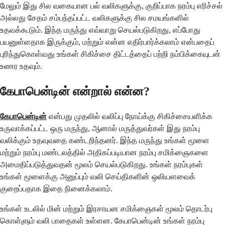
மேலும் இது சில வகையான பல் வலிகளுக்கு, குறிப்பாக நரம்பு எரிச்சல்
அல்லது சேதம் சம்பந்தப்பட்ட வலிகளுக்கு சில சமயங்களில்
உதவக்கூடும். இந்த மருந்து எவ்வாறு செயல்படுகிறது, எப்போது
பயனுள்ளதாக இருக்கும், மற்றும் என்ன எதிர்பார்க்கலாம் என்பதைப்
புரிந்துகொள்வது உங்கள் சிகிச்சை திட்டத்தைப் பற்றி நம்பிக்கையுடன்
உணர உதவும்.
கேபாபென்டின் என்றால் என்ன?
கேபாபென்டின்
என்பது முதலில் வலிப்பு நோய்க்கு சிகிச்சையளிக்க
உருவாக்கப்பட்ட ஒரு மருந்து, ஆனால் மருத்துவர்கள் இது நரம்பு
வலிக்கும் உதவுவதை கண்டறிந்தனர். இந்த மருந்து உங்கள் மூளை
மற்றும் நரம்பு மண்டலத்தில் அதிகப்படியான நரம்பு சமிக்ஞைகளை
அமைதிப்படுத்துவதன் மூலம் செயல்படுகிறது. உங்கள் நரம்புகள்
உங்கள் மூளைக்கு அனுப்பும் வலி செய்திகளின் ஒலியளவைக்
குறைப்பதாக இதை நினைக்கலாம்.
உங்கள் உடலில் மின் மற்றும் இரசாயன சமிக்ஞைகள் மூலம் தொடர்பு
கொள்ளும் வலி பாதைகள் உள்ளன. கேபாபென்டின் உங்கள் நரம்பு