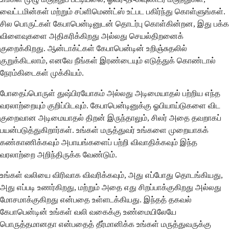
வைட்டமின்கள் மற்றும் சப்ளிமெண்ட்ஸ் உட்பட பகிர்ந்து கொள்ளுங்கள்.
சில பொருட்கள் கேபாபென்டினுடன் தொடர்பு கொள்கின்றன, இது பக்க
விளைவுகளை அதிகரிக்கிறது அல்லது செயல்திறனைக்
குறைக்கிறது. ஆன்டாக்ட்கள் கேபாபென்டின் உறிஞ்சுதலில்
குறுக்கிடலாம், எனவே நீங்கள் இரண்டையும் எடுத்துக் கொண்டால்
நேரம்கிடைகள் முக்கியம்.
போதைப்பொருள் துஷ்பிரயோகம் அல்லது அடிமையாதல் பற்றிய எந்த
வரலாற்றையும் குறிப்பிடவும். கேபாபென்டினுக்கு ஓபியாய்டுகளை விட
குறைவான அடிமையாதல் திறன் இருந்தாலும், சிலர் அதை தவறாகப்
பயன்படுத்துகிறார்கள். உங்கள் மருத்துவர் உங்களை முறையாகக்
கண்காணிக்கவும் அபாயங்களைப் பற்றி விவாதிக்கவும் இந்த
வரலாற்றை அறிந்திருக்க வேண்டும்.
உங்கள் வலியை விரிவாக விவரிக்கவும், அது எப்போது தொடங்கியது,
அது எப்படி உணர்கிறது, மற்றும் அதை எது சிறப்பாக்குகிறது அல்லது
மோசமாக்குகிறது என்பதை உள்ளடக்கியது. இந்தத் தகவல்
கேபாபென்டின் உங்கள் வலி வகைக்கு உண்மையிலேயே
பொருத்தமானதா என்பதைத் தீர்மானிக்க உங்கள் மருத்துவருக்கு