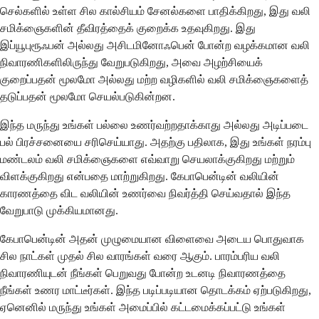
செல்களில் உள்ள சில கால்சியம் சேனல்களை பாதிக்கிறது, இது வலி
சமிக்ஞைகளின் தீவிரத்தைக் குறைக்க உதவுகிறது. இது
இப்யூபுரூஃபன் அல்லது அசிடமினோஃபென் போன்ற வழக்கமான வலி
நிவாரணிகளிலிருந்து வேறுபடுகிறது, அவை அழற்சியைக்
குறைப்பதன் மூலமோ அல்லது மற்ற வழிகளில் வலி சமிக்ஞைகளைத்
தடுப்பதன் மூலமோ செயல்படுகின்றன.
இந்த மருந்து உங்கள் பல்லை உணர்வற்றதாக்காது அல்லது அடிப்படை
பல் பிரச்சனையை சரிசெய்யாது. அதற்கு பதிலாக, இது உங்கள் நரம்பு
மண்டலம் வலி சமிக்ஞைகளை எவ்வாறு செயலாக்குகிறது மற்றும்
விளக்குகிறது என்பதை மாற்றுகிறது. கேபாபென்டின் வலியின்
காரணத்தை விட வலியின் உணர்வை நிவர்த்தி செய்வதால் இந்த
வேறுபாடு முக்கியமானது.
கேபாபென்டின் அதன் முழுமையான விளைவை அடைய பொதுவாக
சில நாட்கள் முதல் சில வாரங்கள் வரை ஆகும். பாரம்பரிய வலி
நிவாரணியுடன் நீங்கள் பெறுவது போன்ற உடனடி நிவாரணத்தை
நீங்கள் உணர மாட்டீர்கள். இந்த படிப்படியான தொடக்கம் ஏற்படுகிறது,
ஏனெனில் மருந்து உங்கள் அமைப்பில் கட்டமைக்கப்பட்டு உங்கள்