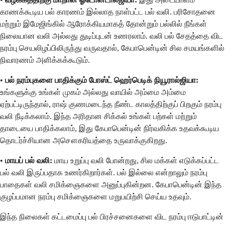
காணக்கூடிய பல் காரணம் இல்லாத நாள்பட்ட பல் வலி. பரிசோதனை
மற்றும் இமேஜிங்கில் ஆரோக்கியமாகத் தோன்றும் பல்லில் நீங்கள்
நிலையான வலி அல்லது துடிப்புடன் உணரலாம். வலி பல் சேதத்தை விட
நரம்பு செயலிழப்பிலிருந்து வருவதால், கேபாபென்டின் சில சமயங்களில்
நிவாரணம் அளிக்கக்கூடும்.
•
பல் நரம்புகளை பாதிக்கும் போஸ்ட் ஹெர்பெடிக் நியூரால்ஜியா:
உங்களுக்கு உங்கள் முகம் அல்லது வாயில் அம்மை அம்மை
ஏற்பட்டிருந்தால், ராஷ் குணமடைந்த நீண்ட காலத்திற்குப் பிறகும் நரம்பு
வலி நீடிக்கலாம். இந்த அரிதான சிக்கல் உங்கள் பற்கள் மற்றும்
தாடையை பாதிக்கலாம், இது கேபாபென்டின் நிர்வகிக்க உதவக்கூடிய
தொடர்ச்சியான அசௌகரியத்தை உருவாக்குகிறது.
•
மாயப் பல் வலி:
மாய உறுப்பு வலி போன்றது, சில மக்கள் எடுக்கப்பட்ட
பல் வலி இருப்பதாக உணர்கிறார்கள். பல் இல்லை என்றாலும் நரம்பு
பாதைகள் வலி சமிக்ஞைகளை அனுப்புகின்றன. கேபாபென்டின் இந்த
குழப்பமான நரம்பு சமிக்ஞைகளை மறுபயிற்சி செய்ய உதவும்.
இந்த நிலைகள் கட்டமைப்பு பல் பிரச்சனைகளை விட நரம்பு ஈடுபாட்டின்