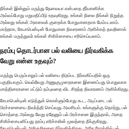
நீங்கள் இன்னும் மருந்து தேவையா என்பதை தீர்மானிக்க
அவ்வப்போது மறுமதிப்பீடு உதவுகிறது. உங்கள் நிலை நீங்கள் நிறுத்த
அல்லது உங்கள் அளவைக் குறைக்க போதுமானதாக மேம்படலாம்.
மாற்றாக, கேபாபென்டின் போதுமான நிவாரணம் அளிக்கத் தவறினால்
உங்கள் மருத்துவர் உங்கள் சிகிச்சையை சரிசெய்யலாம்.
நரம்பு தொடர்பான பல் வலியை நிர்வகிக்க
வேறு என்ன உதவும்?
மருந்து பெரும்பாலும் பல் வலியை திறம்பட நிர்வகிப்பதில் ஒரு
பகுதியாகும். வெவ்வேறு அணுகுமுறைகளை இணைப்பது பொதுவாக
மாத்திரைகளை மட்டும் நம்புவதை விட சிறந்த நிவாரணம் அளிக்கிறது.
கேபாபென்டின் எடுத்துக் கொள்ளும்போது கூட, அடிப்படை பல்
பிரச்சனையை நிவர்த்தி செய்வது அவசியம். உங்களுக்கு தொற்று, பல்
சொத்தை அல்லது வேறு ஏதேனும் பல் பிரச்சனை இருந்தால், அதை
சிகிச்சையளிப்பது நரம்பு எரிச்சலின் மூலத்தை நீக்குகிறது.
கேபாபென்டின் அறிகுறிகளை நிர்வகிக்கிறது, அதே நேரத்தில் பல்