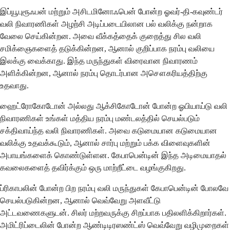
இப்யூபுரூஃபன் மற்றும் அசிடமினோஃபென் போன்ற ஓவர்-தி-கவுண்டர்
வலி நிவாரணிகள் அழற்சி அடிப்படையிலான பல் வலிக்கு நன்றாக
வேலை செய்கின்றன. அவை வீக்கத்தைக் குறைத்து சில வலி
சமிக்ஞைகளைத் தடுக்கின்றன, ஆனால் குறிப்பாக நரம்பு வலியை
இலக்கு வைக்காது. இந்த மருந்துகள் விரைவான நிவாரணம்
அளிக்கின்றன, ஆனால் நரம்பு தொடர்பான அசௌகரியத்திற்கு
உதவாது.
ஹைட்ரோகோடோன் அல்லது ஆக்சிகோடோன் போன்ற ஓபியாய்டு வலி
நிவாரணிகள் உங்கள் மத்திய நரம்பு மண்டலத்தில் செயல்படும்
சக்திவாய்ந்த வலி நிவாரணிகள். அவை கடுமையான கடுமையான
வலிக்கு உதவக்கூடும், ஆனால் சார்பு மற்றும் பக்க விளைவுகளின்
அபாயங்களைக் கொண்டுள்ளன. கேபாபென்டின் இந்த அடிமையாதல்
கவலைகளைத் தவிர்க்கும் ஒரு மாற்றீட்டை வழங்குகிறது.
ப்ரிகாபலின் போன்ற பிற நரம்பு வலி மருந்துகள் கேபாபென்டின் போலவே
செயல்படுகின்றன, ஆனால் வெவ்வேறு அளவீட்டு
அட்டவணைகளுடன். சிலர் மற்றவருக்கு சிறப்பாக பதிலளிக்கிறார்கள்.
அமிட்ரிப்டைலின் போன்ற ஆண்டிடிரஸண்ட்ஸ் வெவ்வேறு வழிமுறைகள்