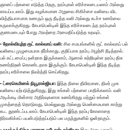
ஞானப் பற்களை எடுத்த பிறகு, நரம்புகள் எரிச்சலடையலாம் அல்லது
காயப்படலாம். இது வழக்கமான அறுவை சிகிச்சை வலியை விட
வித்தியாசமாக உணரும் ஒரு நீடித்த வலி அல்லது கூச்ச உணர்வை
உருவாக்குகிறது. கேபாபென்டின் இந்த எரிச்சலடைந்த நரம்புகள்
குணமடையும் போது அவற்றை அமைதிப்படுத்த உதவும்.
•
தோல்வியுற்ற ரூட் கால்வாய் வலி:
சில சமயங்களில் ரூட் கால்வாய் பல்
வலியை முழுமையாக தீர்க்காது, குறிப்பாக நரம்பு அழற்சி நீடித்தால்.
பல் கட்டமைப்பு நன்றாக இருக்கலாம், ஆனால் சுற்றியுள்ள நரம்பு திசு
உணர்திறன் கொண்டதாக இருக்கும். கேபாபென்டின் இந்த நீடித்த
நரம்பு எரிச்சலை நிவர்த்தி செய்கிறது.
•
ட்ரைகெமினல் நியூரால்ஜியா:
இந்த நிலை தீவிரமான, திடீர் முக
வலியை ஏற்படுத்துகிறது, இது உங்கள் பற்களை பாதிக்கலாம். வலி
அடிக்கடி மின்சார அதிர்வுகளாக உணர்கிறது மற்றும் உங்கள்
முகத்தைத் தொடுவது, மெல்லுவது அல்லது மென்மையான காற்று
கூட தூண்டப்படலாம். கேபாபென்டின் இந்த நரம்பு கோளாறை
நிர்வகிக்கப் பயன்படுத்தப்படும் பல மருந்துகளில் ஒன்றாகும்.
•
வழக்கத்திற்கு மாறான ஓடோன்டால்ஜியா:
இது அடையாளம்