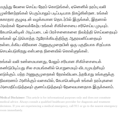
மருந்து வேலை செய்ய நேரம் கொடுங்கள், ஏனெனில் நரம்பு வலி
முன்னேற்றங்கள் பெரும்பாலும் படிப்படியாக நிகழ்கின்றன. உங்கள்
சுகாதார குழுவுடன் வழக்கமான தொடர்பில் இருங்கள், இதனால்
அவர்கள் தேவைக்கேற்ப உங்கள் சிகிச்சையை சரிசெய்ய முடியும்.
கேபாபென்டின் அடிப்படை பல் பிரச்சனைகளை நிவர்த்தி செய்வதையும்
உங்கள் ஒட்டுமொத்த ஆரோக்கியத்திற்கு ஆதரவளிப்பதையும்
உள்ளடக்கிய விரிவான அணுகுமுறையின் ஒரு பகுதியாக சிறப்பாக
செயல்படுகிறது என்பதை நினைவில் கொள்ளுங்கள்.
உங்கள் வலி உண்மையானது, மேலும் சரியான சிகிச்சையைக்
கண்டுபிடிப்பது சில சமயங்களில் பொறுமையும் விடாமுயற்சியும்
எடுக்கும். மற்ற அணுகுமுறைகள் தோல்வியடைந்தபோது உங்களுக்கு
நிவாரணம் அளிக்கும் வகையில், கேபாபென்டின் உங்கள் நரம்புகளை
அமைதிப்படுத்தவும் குணப்படுத்தவும் தேவையானதாக இருக்கலாம்.
Medical Disclaimer:
This article is for informational purposes only and does not constitute
medical advice. Always consult a qualified healthcare provider for diagnosis and treatment
decisions. If you are experiencing a medical emergency, call 911 or go to the nearest emergency
room immediately.