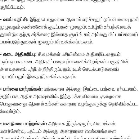
குறிப்பிடவும்.
•
வாய் வறட்சி:
இந்த பொதுவான ஆனால் எரிச்சலூட்டும் விளைவு நாள்
முழுவதும் தண்ணீரைக் குடிப்பதன் மூலமும், உமிழ்நீர் உற்பத்தியைத்
தூண்டுவதற்கு சர்க்கரை இல்லாத சூயிங் கம் அல்லது மிட்டாய்களைப்
பயன்படுத்துவதன் மூலமும் நிர்வகிக்கப்படலாம்.
•
எடை அதிகரிப்பு:
சில மக்கள் பசியின்மை அதிகரிப்பதையும்
படிப்படியாக எடை அதிகரிப்பதையும் கவனிக்கிறார்கள். பகுதியின்
அளவுகளைப் பற்றி அறிந்திருப்பதும், உடல் செயல்பாடுகளைப்
பராமரிப்பதும் இதை நிர்வகிக்க உதவும்.
•
பார்வை மாற்றங்கள்:
மங்கலான அல்லது இரட்டை பார்வை ஏற்படலாம்,
குறிப்பாக அதிக அளவுகளில். இந்த பக்க விளைவு குறைவாக
பொதுவானது ஆனால் உங்கள் சுகாதார வழங்குநருக்கு தெரிவிக்கப்பட
வேண்டும்.
•
மனநிலை மாற்றங்கள்:
அரிதாக இருந்தாலும், சில மக்கள்
மனச்சோர்வு, பதட்டம் அல்லது அசாதாரண எண்ணங்களை
அனுபவிக்கிறார்கள். நீங்கள் குறிப்பிடத்தக்க மனநிலை மாற்றங்கள்