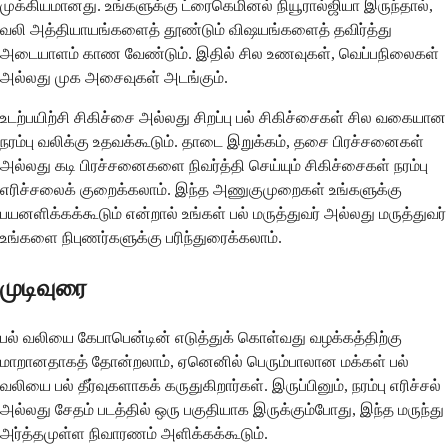
முக்கியமானது. உங்களுக்கு ட்ரைகெமினல் நியூரால்ஜியா இருந்தால்,
வலி அத்தியாயங்களைத் தூண்டும் விஷயங்களைத் தவிர்த்து
அடையாளம் காண வேண்டும். இதில் சில உணவுகள், வெப்பநிலைகள்
அல்லது முக அசைவுகள் அடங்கும்.
உடற்பயிற்சி சிகிச்சை அல்லது சிறப்பு பல் சிகிச்சைகள் சில வகையான
நரம்பு வலிக்கு உதவக்கூடும். தாடை இறுக்கம், தசை பிரச்சனைகள்
அல்லது கடி பிரச்சனைகளை நிவர்த்தி செய்யும் சிகிச்சைகள் நரம்பு
எரிச்சலைக் குறைக்கலாம். இந்த அணுகுமுறைகள் உங்களுக்கு
பயனளிக்கக்கூடும் என்றால் உங்கள் பல் மருத்துவர் அல்லது மருத்துவர்
உங்களை நிபுணர்களுக்கு பரிந்துரைக்கலாம்.
முடிவுரை
பல் வலியை கேபாபென்டின் எடுத்துக் கொள்வது வழக்கத்திற்கு
மாறானதாகத் தோன்றலாம், ஏனெனில் பெரும்பாலான மக்கள் பல்
வலியை பல் தீர்வுகளாகக் கருதுகிறார்கள். இருப்பினும், நரம்பு எரிச்சல்
அல்லது சேதம் படத்தில் ஒரு பகுதியாக இருக்கும்போது, இந்த மருந்து
அர்த்தமுள்ள நிவாரணம் அளிக்கக்கூடும்.