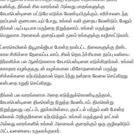
வலிக்கு, நீங்கள் சில வாரங்கள் அல்லது மாதங்களுக்கு
கேபாபென்டினை மட்டுமே எடுக்க வேண்டியிருக்கும். எரிச்சலடைந்த
நரம்புகள் குணமடையும் போது, உங்கள் வலி குறைய வேண்டும், மேலும்
நீங்கள் படிப்படியாக மருந்தை நிறுத்தலாம். உங்கள் மருத்துவர்
மெதுவாக அளவைக் குறைப்பதன் மூலம் உங்களுக்கு வழிகாட்டுவார்.
ட்ரைகெமினல் நியூரால்ஜியா போன்ற நாள்பட்ட நிலைகளுக்கு நீண்ட
கால சிகிச்சை தேவைப்படலாம். சிலர் தொடர்ச்சியான நரம்பு வலியை
நிர்வகிக்க பல ஆண்டுகளாக கேபாபென்டினை எடுக்கிறார்கள். உங்கள்
சுகாதார வழங்குநருடன் வழக்கமான பரிசோதனைகள் மருந்து
சிக்கல்களை ஏற்படுத்தாமல் தொடர்ந்து நன்றாக வேலை செய்கிறது
என்பதை உறுதி செய்கிறது.
நீங்கள் பல வாரங்களாக அதை எடுத்துக்கொண்டிருந்தால்,
கேபாபென்டினை திடீரென்று நிறுத்த வேண்டாம். திடீரென்று
நிறுத்துவது பதட்டம், தூக்கமின்மை, குமட்டல் மற்றும் வலி போன்ற
விலகல் அறிகுறிகளை ஏற்படுத்தும். உங்கள் மருத்துவர் நாட்கள்
அல்லது வாரங்களில் உங்கள் அளவைக் குறைக்கும் ஒரு குழிவுவிடும்
அட்டவணையை உருவாக்குவார்.