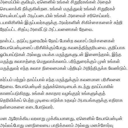
அமைப்பில் குவியும், ஏனெனில் உங்கள் சிறுநீரகங்கள் அதைச்
செயலாக்கி நீக்குகின்றன. உங்கள் மருத்துவர் உங்கள் சிறுநீரகச்
செயல்பாட்டின் அடிப்படையில் உங்கள் அளவைச் சரிசெய்வார்.
டயாலிசிஸில் இருப்பவர்களுக்கு அவர்களின் சிகிச்சைகளைச் சுற்றி
நேரப்பட்ட சிறப்பு அளவீட்டு அட்டவணைகள் தேவை.
நாள்பட்ட தடுப்பு நுரையீரல் நோய் போன்ற சுவாசப் பிரச்சனைகள்
கேபாபென்டினைப் பரிசீலிக்கும்போது கவனத்திற்குரியவை. குறிப்பாக
ஓபியாய்டுகள் அல்லது மயக்க மருந்துகளுடன் இணைந்தால், இந்த
மருந்து சுவாசத்தை மெதுவாக்கலாம். பரிந்துரைக்கும் முன் உங்கள்
மருத்துவர் எந்த சுவாச நிலைமைகள் பற்றியும் அறிந்திருக்க வேண்டும்.
கர்ப்பம் மற்றும் தாய்ப்பால் எந்த மருந்துக்கும் கவனமான பரிசீலனை
தேவை. கேபாபென்டின் நஞ்சுக்கொடியைக் கடந்து தாய்ப்பாலில்
காணப்படுகிறது. உங்கள் சுகாதார வழங்குநர் உங்களுக்குத்
தெரிவிக்கப் பெற்ற முடிவை எடுக்க உதவும் அபாயங்களுக்கு எதிராக
நன்மைகளை எடைபோடுவார்.
மன ஆரோக்கிய வரலாறு முக்கியமானது, ஏனெனில் கேபாபென்டின்
அவ்வப்போது மனநிலையை பாதிக்கலாம் அல்லது மனச்சோர்வு