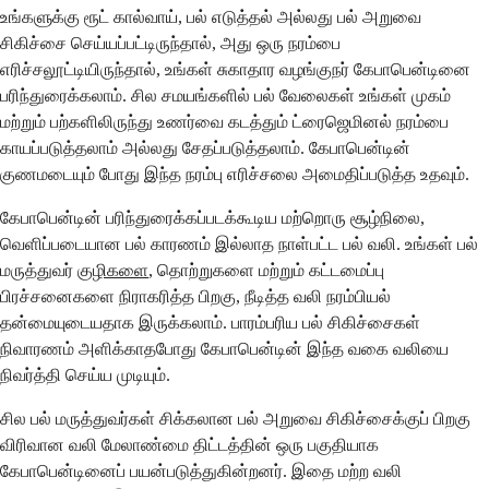
உங்களுக்கு ரூட் கால்வாய், பல் எடுத்தல் அல்லது பல் அறுவை
சிகிச்சை செய்யப்பட்டிருந்தால், அது ஒரு நரம்பை
எரிச்சலூட்டியிருந்தால், உங்கள் சுகாதார வழங்குநர் கேபாபென்டினை
பரிந்துரைக்கலாம். சில சமயங்களில் பல் வேலைகள் உங்கள் முகம்
மற்றும் பற்களிலிருந்து உணர்வை கடத்தும் ட்ரைஜெமினல் நரம்பை
காயப்படுத்தலாம் அல்லது சேதப்படுத்தலாம். கேபாபென்டின்
குணமடையும் போது இந்த நரம்பு எரிச்சலை அமைதிப்படுத்த உதவும்.
கேபாபென்டின் பரிந்துரைக்கப்படக்கூடிய மற்றொரு சூழ்நிலை,
வெளிப்படையான பல் காரணம் இல்லாத நாள்பட்ட பல் வலி. உங்கள் பல்
மருத்துவர்
குழிகளை
, தொற்றுகளை மற்றும் கட்டமைப்பு
பிரச்சனைகளை நிராகரித்த பிறகு, நீடித்த வலி நரம்பியல்
தன்மையுடையதாக இருக்கலாம். பாரம்பரிய பல் சிகிச்சைகள்
நிவாரணம் அளிக்காதபோது கேபாபென்டின் இந்த வகை வலியை
நிவர்த்தி செய்ய முடியும்.
சில பல் மருத்துவர்கள் சிக்கலான பல் அறுவை சிகிச்சைக்குப் பிறகு
விரிவான வலி மேலாண்மை திட்டத்தின் ஒரு பகுதியாக
கேபாபென்டினைப் பயன்படுத்துகின்றனர். இதை மற்ற வலி