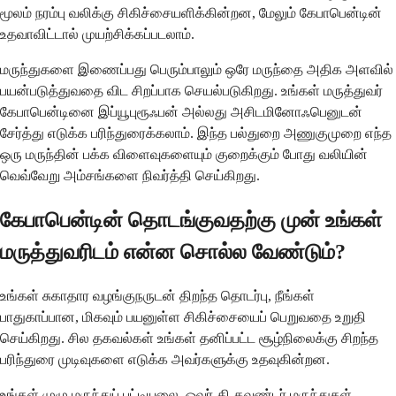
மூலம் நரம்பு வலிக்கு சிகிச்சையளிக்கின்றன, மேலும் கேபாபென்டின்
உதவாவிட்டால் முயற்சிக்கப்படலாம்.
மருந்துகளை இணைப்பது பெரும்பாலும் ஒரே மருந்தை அதிக அளவில்
பயன்படுத்துவதை விட சிறப்பாக செயல்படுகிறது. உங்கள் மருத்துவர்
கேபாபென்டினை இப்யூபுரூஃபன் அல்லது அசிடமினோஃபெனுடன்
சேர்த்து எடுக்க பரிந்துரைக்கலாம். இந்த பல்துறை அணுகுமுறை எந்த
ஒரு மருந்தின் பக்க விளைவுகளையும் குறைக்கும் போது வலியின்
வெவ்வேறு அம்சங்களை நிவர்த்தி செய்கிறது.
கேபாபென்டின் தொடங்குவதற்கு முன் உங்கள்
மருத்துவரிடம் என்ன சொல்ல வேண்டும்?
உங்கள் சுகாதார வழங்குநருடன் திறந்த தொடர்பு, நீங்கள்
பாதுகாப்பான, மிகவும் பயனுள்ள சிகிச்சையைப் பெறுவதை உறுதி
செய்கிறது. சில தகவல்கள் உங்கள் தனிப்பட்ட சூழ்நிலைக்கு சிறந்த
பரிந்துரை முடிவுகளை எடுக்க அவர்களுக்கு உதவுகின்றன.
உங்கள் முழு மருந்துப் பட்டியலை, ஓவர்-தி-கவுண்டர் மருந்துகள்,