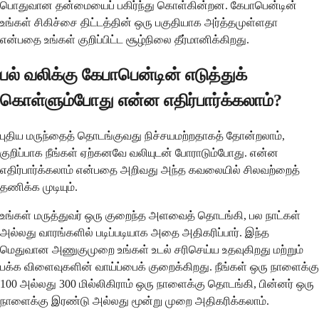
பொதுவான தன்மையைப் பகிர்ந்து கொள்கின்றன. கேபாபென்டின்
உங்கள் சிகிச்சை திட்டத்தின் ஒரு பகுதியாக அர்த்தமுள்ளதா
என்பதை உங்கள் குறிப்பிட்ட சூழ்நிலை தீர்மானிக்கிறது.
பல் வலிக்கு கேபாபென்டின் எடுத்துக்
கொள்ளும்போது என்ன எதிர்பார்க்கலாம்?
புதிய மருந்தைத் தொடங்குவது நிச்சயமற்றதாகத் தோன்றலாம்,
குறிப்பாக நீங்கள் ஏற்கனவே வலியுடன் போராடும்போது. என்ன
எதிர்பார்க்கலாம் என்பதை அறிவது அந்த கவலையில் சிலவற்றைத்
தணிக்க முடியும்.
உங்கள் மருத்துவர் ஒரு குறைந்த அளவைத் தொடங்கி, பல நாட்கள்
அல்லது வாரங்களில் படிப்படியாக அதை அதிகரிப்பார். இந்த
மெதுவான அணுகுமுறை உங்கள் உடல் சரிசெய்ய உதவுகிறது மற்றும்
பக்க விளைவுகளின் வாய்ப்பைக் குறைக்கிறது. நீங்கள் ஒரு நாளைக்கு
100 அல்லது 300 மில்லிகிராம் ஒரு நாளைக்கு தொடங்கி, பின்னர் ஒரு
நாளைக்கு இரண்டு அல்லது மூன்று முறை அதிகரிக்கலாம்.