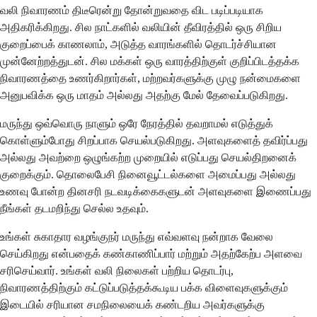
வலி நிவாரணம் திடீரென்று தோன்றுவதை விட படிப்படியாக
அதிகரிக்கிறது. சில நாட்களில் வலியின் தீவிரத்தில் ஒரு சிறிய
குறைப்பைக் காணலாம், அடுத்த வாரங்களில் தொடர்ச்சியான
முன்னேற்றத்துடன். சில மக்கள் ஒரு வாரத்திற்குள் குறிப்பிடத்தக்க
நிவாரணத்தை உணர்கிறார்கள், மற்றவர்களுக்கு முழு நன்மைகளை
அனுபவிக்க ஒரு மாதம் அல்லது அதற்கு மேல் தேவைப்படுகிறது.
மருந்து ஒவ்வொரு நாளும் ஒரே நேரத்தில் தவறாமல் எடுத்துக்
கொள்ளும்போது சிறப்பாக செயல்படுகிறது. அளவுகளைத் தவிர்ப்பது
அல்லது அவற்றை ஒழுங்கற்ற முறையில் எடுப்பது செயல்திறனைக்
குறைக்கும். தொலைபேசி நினைவூட்டல்களை அமைப்பது அல்லது
உணவு போன்ற தினசரி நடவடிக்கைகளுடன் அளவுகளை இணைப்பது
நீங்கள் தடமறிந்து செல்ல உதவும்.
உங்கள் சுகாதார வழங்குநர் மருந்து எவ்வளவு நன்றாக வேலை
செய்கிறது என்பதைக் கண்காணிப்பார் மற்றும் அதற்கேற்ப அளவை
சரிசெய்வார். உங்கள் வலி நிலைகள் பற்றிய தொடர்பு,
நிவாரணத்திற்கும் கட்டுப்படுத்தக்கூடிய பக்க விளைவுகளுக்கும்
இடையில் சரியான சமநிலையைக் கண்டறிய அவர்களுக்கு