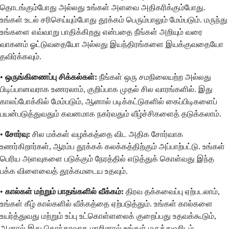
தொடங்கும்போது அல்லது உங்கள் அளவை அதிகரிக்கும்போது.
உங்கள் உடல் சரிசெய்யும்போது தூக்கம் பெரும்பாலும் மேம்படும். மருந்து
உங்களை எவ்வாறு பாதிக்கிறது என்பதை நீங்கள் அறியும் வரை
வாகனம் ஓட்டுவதையோ அல்லது இயந்திரங்களை இயக்குவதையோ
தவிர்க்கவும்.
•
ஒருங்கிணைப்பு சிக்கல்கள்:
நீங்கள் ஒரு சமநிலையற்ற அல்லது
பிடிப்பானவராக உணரலாம், குறிப்பாக முதல் சில வாரங்களில். இது
காலப்போக்கில் மேம்படும், ஆனால் படிக்கட்டுகளில் கைப்பிடிகளைப்
பயன்படுத்துவதும் கவனமாக நகர்வதும் வீழ்ச்சிகளைத் தடுக்கலாம்.
•
சோர்வு:
சில மக்கள் வழக்கத்தை விட அதிக சோர்வாக
உணர்கிறார்கள், ஆரம்ப தூக்கக் கலக்கத்திற்கும் அப்பாற்பட்டு. உங்கள்
பெரிய அளவுகளை படுக்கும் நேரத்தில் எடுத்துக் கொள்வது இந்த
பக்க விளைவைத் தூக்கமடைய உதவும்.
•
கால்கள் மற்றும் பாதங்களில் வீக்கம்:
திரவ தக்கவைப்பு ஏற்படலாம்,
உங்கள் கீழ் கால்களில் வீக்கத்தை ஏற்படுத்தும். உங்கள் கால்களை
உயர்த்துவது மற்றும் உப்பு உட்கொள்ளலைக் குறைப்பது உதவக்கூடும்,
ஆனால் இது தொந்தரவாக மாறினால் உங்கள் மருத்துவரிடம்