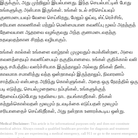
இருக்கும், அது முற்றிலும் இயல்பானது. இந்த செயல்பாட்டின் போது
உங்களுக்கு அன்பாக இருங்கள். உங்கள் உடல் சரிசெய்யவும்
குணமடையவும் வேலை செய்கிறது, மேலும் ஓய்வு, ஸ்ட்ரெச்சிங்,
சரியான காலணிகள் மற்றும் மென்மையான கவனிப்பு மூலம் அதற்குத்
தேவையான ஆதரவை வழங்குவது அந்த குணமடைவதற்கு
உதவுவதற்கான சிறந்த வழியாகும்.
உங்கள் கால்கள் உங்களை வாழ்நாள் முழுவதும் சுமக்கின்றன, அவை
கவனத்தையும் கவனிப்பையும் தகுதியானவை. உங்கள் குதிக்கால் வலி
ஒரு சமீபத்திய வளர்ச்சியாக இருந்தாலும் அல்லது நீங்கள் நீண்ட
காலமாக சமாளித்து வந்த ஒன்றாகவும் இருந்தாலும், நிவாரணம்
சாத்தியம் என்பதை அறிந்து கொள்ளுங்கள். அதை ஒரு நேரத்தில் ஒரு
படி எடுத்து, செயல்முறையை நம்புங்கள், உங்களுக்குத்
தேவைப்படும்போது உதவியை நாட தயங்காதீர்கள். நீங்கள்
கற்றுக்கொள்வதன் மூலமும் நடவடிக்கை எடுப்பதன் மூலமும்
சரியானதைச் செய்கிறீர்கள், அது நன்றாக உணரக்கூடிய ஒன்று.
Medical Disclaimer:
This article is for informational purposes only and does not constitute
medical advice. Always consult a qualified healthcare provider for diagnosis and treatment
decisions. If you are experiencing a medical emergency, call 911 or go to the nearest emergency