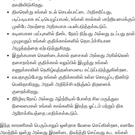
தவறிவிடுகிறது.
திடீரென்று உங்கள் உடல் செயல்பாட்டை அதிகரிப்பது,
படிப்படியாக கட்டியெழுப்பாமல், உங்கள் கால்கள் மாற்றியமைக்கும்
முன்பே அவற்றை அதிகமாக பயன்படுத்தக்கூடும்.
கடினமான பரப்புகளில் நீண்ட நேரம் நிற்பது அல்லது நடப்பது நாள்
முழுவதும் உங்கள் குதிக்கால்களில் தொடர்ச்சியான
அழுத்தத்தை ஏற்படுத்துகிறது.
இறுக்கமான கெண்டைக்கால் தசைகள் அல்லது அகில்லெஸ்
தசைநார்கள் குதிக்கால் எலும்பில் இழுத்து உங்கள்
கணுக்காலின் நெகிழ்வுத்தன்மையை கட்டுப்படுத்துகின்றன.
வயதாகும்போது உங்கள் குதிக்காலில் உள்ள கொழுப்பு திண்டு
மெலிதாகிறது, அதன் அதிர்ச்சி-உறிஞ்சும் திறனைக்
குறைக்கிறது.
நீரிழிவு நோய் அல்லது ஆர்த்ரிடிஸ் போன்ற சில மருத்துவ
நிலைமைகள் உங்கள் கால்களில் இரத்த ஓட்டம் மற்றும் திசு
ஆரோக்கியத்தை பாதிக்கக்கூடும்.
இந்த காரணிகள் பெரும்பாலும் ஒன்றாக வேலை செய்கின்றன, எனவே
அவற்றில் ஒன்று அல்லது இரண்டை நிவர்த்தி செய்வது கூட உங்கள்