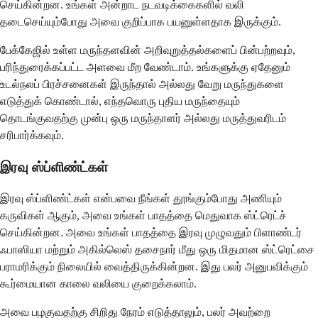
செய்கின்றன. உங்கள் அன்றாட நடவடிக்கைகளில் வலி ​​
தடைசெய்யும்போது அவை குறிப்பாக பயனுள்ளதாக இருக்கும்.
பேக்கேஜில் உள்ள மருந்தளவின் அறிவுறுத்தல்களைப் பின்பற்றவும்,
பரிந்துரைக்கப்பட்ட அளவை மீற வேண்டாம். உங்களுக்கு ஏதேனும்
உடல்நலப் பிரச்சனைகள் இருந்தால் அல்லது வேறு மருந்துகளை
எடுத்துக் கொண்டால், எந்தவொரு புதிய மருந்தையும்
தொடங்குவதற்கு முன்பு ஒரு மருந்தாளர் அல்லது மருத்துவரிடம்
சரிபார்க்கவும்.
இரவு ஸ்ப்ளிண்ட்கள்
இரவு ஸ்ப்ளிண்ட்கள் என்பவை நீங்கள் தூங்கும்போது அணியும்
கருவிகள் ஆகும், அவை உங்கள் பாதத்தை மெதுவாக ஸ்ட்ரெட்ச்
செய்கின்றன. அவை உங்கள் பாதத்தை இரவு முழுவதும் பிளாண்டர்
ஃபாஸியா மற்றும் அகில்லெஸ் தசைநார் மீது ஒரு மிதமான ஸ்ட்ரெட்சை
பராமரிக்கும் நிலையில் வைத்திருக்கின்றன. இது பலர் அனுபவிக்கும்
கூர்மையான காலை வலியை குறைக்கலாம்.
அவை பழகுவதற்கு சிறிது நேரம் எடுத்தாலும், பலர் அவற்றை