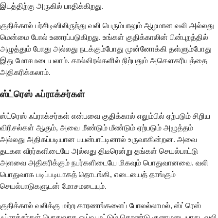
இடத்திற்கு அருகில் பாதிக்கிறது.
குதிக்கால் பர்சிடிஸிலிருந்து வலி பெரும்பாலும் ஆழமான வலி அல்லது
மென்மை போல் உணரப்படுகிறது. உங்கள் குதிக்காலின் பின்புறத்தில்
அழுத்தும் போது அல்லது நடக்கும்போது முன்னோக்கி தள்ளும்போது
இது மோசமடையலாம். கால்விரல்களில் நிற்பதும் அசௌகரியத்தை
அதிகரிக்கலாம்.
ஸ்ட்ரெஸ் ஃப்ராக்சர்கள்
ஸ்ட்ரெஸ் ஃப்ராக்சர்கள் என்பவை குதிக்கால் எலும்பில் ஏற்படும் சிறிய
விரிசல்கள் ஆகும், அவை மீண்டும் மீண்டும் ஏற்படும் அழுத்தம்
அல்லது அதிகப்படியான பயன்பாட்டினால் உருவாகின்றன. அவை
தடகள வீரர்களிடையே அல்லது திடீரென்று தங்கள் செயல்பாட்டு
அளவை அதிகரிக்கும் நபர்களிடையே மிகவும் பொதுவானவை. வலி ​​
பொதுவாக படிப்படியாகத் தொடங்கி, எடையைத் தாங்கும்
செயல்பாடுகளுடன் மோசமடையும்.
குதிக்கால் வலிக்கு மற்ற காரணங்களைப் போலல்லாமல், ஸ்ட்ரெஸ்
ஃப்ராக்சர்கள் பொதுவாக ஓய்வு மட்டும் கொண்டு குணமடையாது. வலி