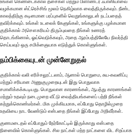
உங்கள் கெண்டைக்கால் தசைகள் மற்றும் பிளாண்டர் ஃபாஸியாவை
வழக்கமான ஸ்ட்ரெச்சிங் மூலம் நெகிழ்வாக வைத்திருக்கவும். நீண்ட
காலத்திற்கு கடினமான பரப்புகளில் வெறுங்காலுடன் நடப்பதைத்
தவிர்க்கவும். உங்கள் உடலைக் கேளுங்கள், உங்களுக்கு பழக்கமான
குதிக்கால் அசௌகரியம் திரும்புவதை நீங்கள் உணரத்
தொடங்கினால், ஓய்வெடுக்கவும், அதை ஆரம்பத்திலேயே நிவர்த்தி
செய்யவும் ஒரு சமிக்ஞையாக எடுத்துக் கொள்ளுங்கள்.
நம்பிக்கையுடன் முன்னேறுதல்
குதிக்கால் வலி எரிச்சலூட்டலாம், ஆனால் பொறுமை, சுய-கவனிப்பு
மற்றும் சரியான அணுகுமுறையுடன் இது பொதுவாக
சமாளிக்கக்கூடியது. பொதுவான காரணங்கள், ஆபத்து காரணங்கள்
மற்றும் உதவும் நடைமுறை வீட்டு வைத்தியங்களைப் பற்றி நீங்கள்
கற்றுக்கொண்டீர்கள். மிக முக்கியமாக, எப்போது தொழில்முறை
உதவியை நாட வேண்டும் என்பதை நீங்கள் இப்போது அறிவீர்கள்.
குணமடைதல் எப்போதும் நேர்கோட்டில் இருக்காது என்பதை
நினைவில் கொள்ளுங்கள். சில நாட்கள் மற்ற நாட்களை விட சிறப்பாக