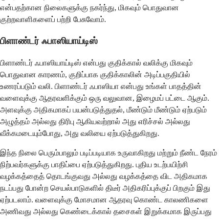
என்பதற்கான நிலைகளுக்கு நகர்ந்து, மிகவும் பொதுவான
குற்றவாளிகளைப் பற்றி பேசுவோம்.
பிளாண்டர் ஃபாஸியாய்டிஸ்
பிளாண்டர் ஃபாஸியாய்டிஸ் என்பது குதிக்கால் வலிக்கு மிகவும்
பொதுவான காரணம், குறிப்பாக குதிக்காலின் அடிப்பகுதியில்
உணரப்படும் வலி. பிளாண்டர் ஃபாஸியா என்பது உங்கள் பாதத்தின்
வளைவுக்கு ஆதரவளிக்கும் ஒரு வலுவான, இழைமப் பட்டை ஆகும்.
அளவுக்கு அதிகமாகப் பயன்படுத்துதல், மீண்டும் மீண்டும் ஏற்படும்
அழுத்தம் அல்லது திரிபு ஆகியவற்றால் அது எரிச்சல் அல்லது
வீக்கமடையும்போது, ​​அது வலியை ஏற்படுத்துகிறது.
இந்த நிலை பெரும்பாலும் படிப்படியாக உருவாகிறது மற்றும் நீண்ட நேரம்
நிற்பவர்களுக்கு பாதிப்பை ஏற்படுத்துகிறது. புதிய உடற்பயிற்சி
வழக்கத்தைத் தொடங்குவது அல்லது வழக்கத்தை விட அதிகமாக
நடப்பது போன்ற செயல்பாடுகளில் திடீர் அதிகரிப்புக்குப் பிறகும் இது
ஏற்படலாம். வளைவுக்கு மோசமான ஆதரவு கொண்ட காலணிகளை
அணிவது அல்லது கெண்டைக்கால் தசைகள் இறுக்கமாக இருப்பது