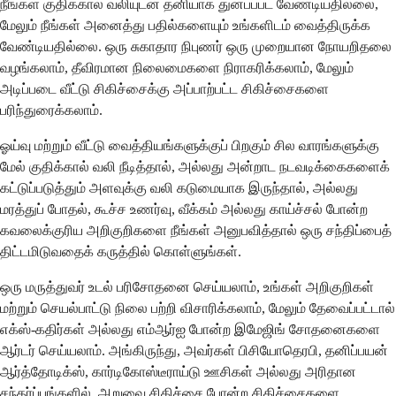
நீங்கள் குதிக்கால் வலியுடன் தனியாக துன்பப்பட வேண்டியதில்லை,
மேலும் நீங்கள் அனைத்து பதில்களையும் உங்களிடம் வைத்திருக்க
வேண்டியதில்லை. ஒரு சுகாதார நிபுணர் ஒரு முறையான நோயறிதலை
வழங்கலாம், தீவிரமான நிலைமைகளை நிராகரிக்கலாம், மேலும்
அடிப்படை வீட்டு சிகிச்சைக்கு அப்பாற்பட்ட சிகிச்சைகளை
பரிந்துரைக்கலாம்.
ஓய்வு மற்றும் வீட்டு வைத்தியங்களுக்குப் பிறகும் சில வாரங்களுக்கு
மேல் குதிக்கால் வலி நீடித்தால், அல்லது அன்றாட நடவடிக்கைகளைக்
கட்டுப்படுத்தும் அளவுக்கு வலி ​​கடுமையாக இருந்தால், அல்லது
மரத்துப் போதல், கூச்ச உணர்வு, வீக்கம் அல்லது காய்ச்சல் போன்ற
கவலைக்குரிய அறிகுறிகளை நீங்கள் அனுபவித்தால் ஒரு சந்திப்பைத்
திட்டமிடுவதைக் கருத்தில் கொள்ளுங்கள்.
ஒரு மருத்துவர் உடல் பரிசோதனை செய்யலாம், உங்கள் அறிகுறிகள்
மற்றும் செயல்பாட்டு நிலை பற்றி விசாரிக்கலாம், மேலும் தேவைப்பட்டால்
எக்ஸ்-கதிர்கள் அல்லது எம்ஆர்ஐ போன்ற இமேஜிங் சோதனைகளை
ஆர்டர் செய்யலாம். அங்கிருந்து, அவர்கள் பிசியோதெரபி, தனிப்பயன்
ஆர்த்தோடிக்ஸ், கார்டிகோஸ்டீராய்டு ஊசிகள் அல்லது அரிதான
சந்தர்ப்பங்களில், அறுவை சிகிச்சை போன்ற சிகிச்சைகளை