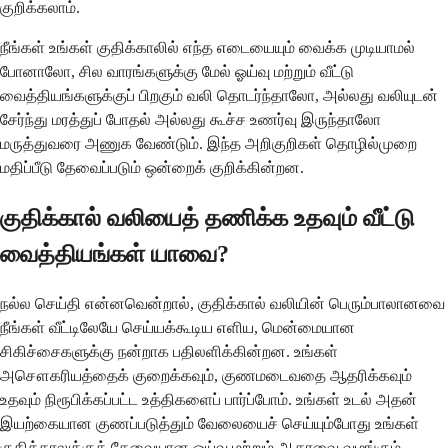
குறிக்கலாம்.
நீங்கள் உங்கள் குதிக்காலில் எந்த எடையையும் வைக்க முடியாமல்
போனாலோ, சில வாரங்களுக்கு மேல் ஓய்வு மற்றும் வீட்டு
வைத்தியங்களுக்குப் பிறகும் வலி ​​தொடர்ந்தாலோ, அல்லது வலியுடன்
சேர்ந்து மரத்துப் போதல் அல்லது கூச்ச உணர்வு இருந்தாலோ
மருத்துவரை அணுக வேண்டும். இந்த அறிகுறிகள் தொழில்முறை
மதிப்பீடு தேவைப்படும் ஒன்றைக் குறிக்கின்றன.
குதிக்கால் வலியைத் தணிக்க உதவும் வீட்டு
வைத்தியங்கள் யாவை?
நல்ல செய்தி என்னவென்றால், குதிக்கால் வலியின் பெரும்பாலானவை
நீங்கள் வீட்டிலேயே செய்யக்கூடிய எளிய, மென்மையான
சிகிச்சைகளுக்கு நன்றாக பதிலளிக்கின்றன. உங்கள்
அசௌகரியத்தைக் குறைக்கவும், குணமடைவதை ஆதரிக்கவும்
உதவும் நிரூபிக்கப்பட்ட உத்திகளைப் பார்ப்போம். உங்கள் உடல் அதன்
இயற்கையான குணப்படுத்தும் வேலையைச் செய்யும்போது உங்கள்
குதிக்காலுக்குத் தேவையான ஓய்வு மற்றும் ஆதரவை வழங்கும்