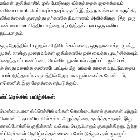
உங்கள் குதிக்காலில் ஐஸ் போடுவது வீக்கத்தைக் குறைக்கவும்
வலியை numb செய்யவும் உதவும். குளிர் இரத்த நாளங்களை சுருக்கி,
வீக்கத்தைக் குறைத்து தற்காலிக நிவாரணம் அளிக்கிறது. இது ஒரு
உண்மையான வித்தியாசத்தை ஏற்படுத்தக்கூடிய ஒரு எளிய
நுட்பமாகும்.
ஒரு நேரத்தில் 15 முதல் 20 நிமிடங்கள் வரை, ஒரு நாளைக்கு மூன்று
முதல் நான்கு முறை உங்கள் குதிக்காலில் ஐஸ் வைக்க முயற்சிக்கவும்.
உறைந்த பட்டாணிப் பை, மெல்லிய துண்டால் சுற்றப்பட்ட ஐஸ் பேக்,
அல்லது உறைந்த தண்ணீர் பாட்டில் மீது உங்கள் காலை உருட்டுவதைப்
பயன்படுத்தலாம். சருமத்தில் நேரடியாக ஐஸ் வைக்க வேண்டாம்,
ஏனெனில் இது சேதத்தை ஏற்படுத்தும்.
ஸ்ட்ரெச்சிங் பயிற்சிகள்
மென்மையான ஸ்ட்ரெச்சிங் உங்கள் கெண்டைக்கால் தசைகள் மற்றும்
பிளாண்டர் ஃபாஸியாவில் உள்ள அழுத்தத்தை தளர்த்த உதவும், இது
காலப்போக்கில் குதிக்கால் வலியை பெரும்பாலும் குறைக்கிறது. இந்த
ஸ்ட்ரெச்சுகள் நெகிழ்வுத்தன்மையை மேம்படுத்துவதன் மூலமும்