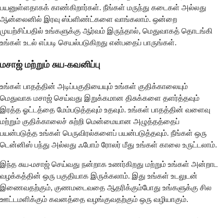
பயனுள்ளதாகக் காண்கிறார்கள். நீங்கள் மருந்து கடைகள் அல்லது
ஆன்லைனில் இரவு ஸ்ப்ளிண்ட்களை வாங்கலாம். ஒன்றை
முயற்சிப்பதில் உங்களுக்கு ஆர்வம் இருந்தால், மெதுவாகத் தொடங்கி
உங்கள் உடல் எப்படி செயல்படுகிறது என்பதைப் பாருங்கள்.
மசாஜ் மற்றும் சுய-கவனிப்பு
உங்கள் பாதத்தின் அடிப்பகுதியையும் உங்கள் குதிக்காலையும்
மெதுவாக மசாஜ் செய்வது இறுக்கமான திசுக்களை தளர்த்தவும்
இரத்த ஓட்டத்தை மேம்படுத்தவும் உதவும். உங்கள் பாதத்தின் வளைவு
மற்றும் குதிக்காலைச் சுற்றி மென்மையான அழுத்தத்தைப்
பயன்படுத்த உங்கள் பெருவிரல்களைப் பயன்படுத்தவும். நீங்கள் ஒரு
டென்னிஸ் பந்து அல்லது ஃபோம் ரோலர் மீது உங்கள் காலை உருட்டலாம்.
இந்த சுய-மசாஜ் செய்வது நன்றாக உணர்கிறது மற்றும் உங்கள் அன்றாட
வழக்கத்தின் ஒரு பகுதியாக இருக்கலாம். இது உங்கள் உடலுடன்
இணைவதற்கும், குணமடைவதை ஆதரிக்கும்போது உங்களுக்கு சில
ஊட்டமளிக்கும் கவனத்தை வழங்குவதற்கும் ஒரு வழியாகும்.