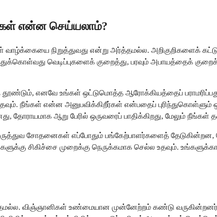
ங்கள் என்ன செய்யலாம்?
வாழ்க்கையை நிறுத்துவது என்று அர்த்தமல்ல. அறிகுறிகளைக் கட்டுப்
துக்கொள்வது வெடிப்புகளைக் குறைத்து, பரவும் அபாயத்தைக் குறைக்கு
ூண்டும், எனவே உங்கள் ஒட்டுமொத்த ஆரோக்கியத்தைப் பராமரிப்பது ம
ும். நீங்கள் என்ன அனுபவிக்கிறீர்கள் என்பதைப் புரிந்துகொள்ள
ு, தோராயமாக ஆறு பேரில் ஒருவரைப் பாதிக்கிறது, மேலும் நீங்கள்
பு. மருத்துவ சோதனைகள் எப்போதும் பங்கேற்பாளர்களைத் தேடுகின்ற
ுக்கு சிகிச்சை முறைக்கு நெருக்கமாக செல்ல உதவும். உங்களுக்க
த்தமல்ல. விஞ்ஞானிகள் உண்மையான முன்னேற்றம் கண்டு வருகின்றனர