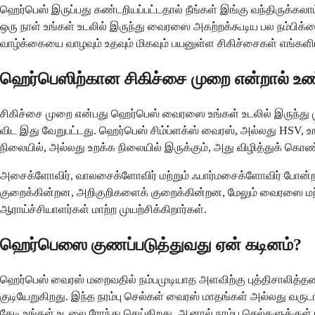
ஹெர்பெஸ் இருப்பது கண்டறியப்பட்டதால் நீங்கள் இங்கு வந்திருக்கலா
ஒரு நாள் உங்கள் உடலில் இருந்து வைரஸை அகற்றக்கூடிய பல நம்பி
வாழ்க்கையை வாழவும் உதவும் மிகவும் பயனுள்ள சிகிச்சைகள் எங்கள
ஹெர்பெஸிற்கான சிகிச்சை முறை என்றால் உ
சிகிச்சை முறை என்பது ஹெர்பெஸ் வைரஸை உங்கள் உடலில் இருந்து ம
விட இது வேறுபட்டது. ஹெர்பெஸ் சிம்ப்ளக்ஸ் வைரஸ், அல்லது HSV, உ
நிலையில், அல்லது உறக்க நிலையில் இருக்கும், அது விழித்துக் கொண்
அசைக்ளோவிர், வாலசைக்ளோவிர் மற்றும் ஃபார்மசைக்ளோவிர் போன்ற 
குறைக்கின்றன, அறிகுறிகளைக் குறைக்கின்றன, மேலும் வைரஸை மற்
ஆராய்ச்சியாளர்கள் மாற்ற முயற்சிக்கிறார்கள்.
ஹெர்பெஸை குணப்படுத்துவது ஏன் கடினம்?
ஹெர்பெஸ் வைரஸ் மறைவதில் நம்பமுடியாத அளவிற்கு புத்திசாலித்தனமா
குடியேறுகிறது. இந்த நரம்பு செல்கள் வைரஸ் மாதங்கள் அல்லது வரு
தேடி உங்கள் உடலை ரோந்து செய்கிறது, ஆனால் நரம்பு செல்களுக்குள