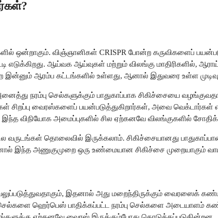
்கள்?
திகளில் ஒன்றாகும். விஞ்ஞானிகள் CRISPR போன்ற கருவிகளைப் பயன்பட
ட்டி எடுக்கிறது. ஆய்வக ஆய்வுகள் மற்றும் விலங்கு மாதிரிகளில், ஆ
ை இன்னும் ஆரம்ப கட்டங்களில் உள்ளது, ஆனால் இதுவரை உள்ள முடி
னைத்து நரம்பு செல்களுக்கும் பாதுகாப்பாக சிகிச்சையை வழங்குவதாகும
் சிறப்பு வைரஸ்களைப் பயன்படுத்துகிறார்கள், அவை வெக்டார்கள் 
். இந்த விநியோக அமைப்புகளில் சில ஏற்கனவே விலங்குகளில் சோதிக்
ில வருடங்கள் தொலைவில் இருக்கலாம். சிகிச்சையானது பாதுகாப்ப
ஆனால் இந்த அணுகுமுறை ஒரு உண்மையான சிகிச்சை முறையாகும் வாய்
வலுப்படுத்துவதாகும், இதனால் அது மறைந்திருக்கும் வைரஸைக் கண்டறி
செல்களை ஹெர்பெஸ் பாதிக்கப்பட்ட நரம்பு செல்களை அடையாளம் கண்டு 
ள் உங்களுக்கு ஏற்கனவே வைரஸ் இருக்கும்போது கொடுக்கப்படுகின்றன.