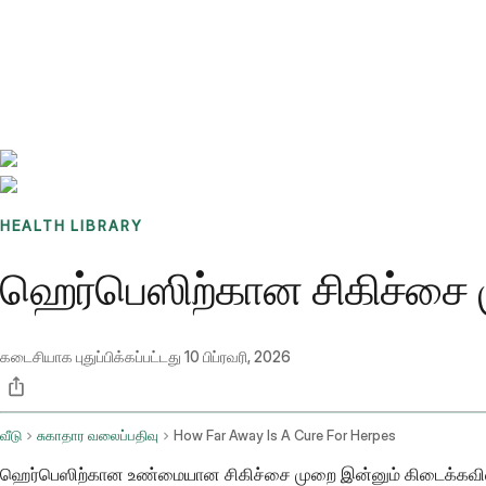
Benchmarks
Stories
FAQ
Sign up / Log in
HEALTH LIBRARY
ஹெர்பெஸிற்கான சிகிச்சை ம
கடைசியாக புதுப்பிக்கப்பட்டது
10 பிப்ரவரி, 2026
வீடு
சுகாதார வலைப்பதிவு
How Far Away Is A Cure For Herpes
ஹெர்பெஸிற்கான உண்மையான சிகிச்சை முறை இன்னும் கிடைக்கவில்ல