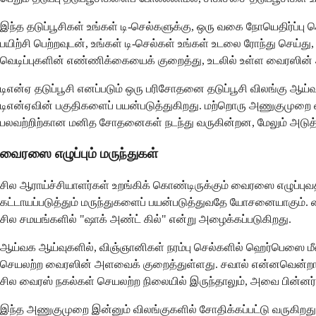
இந்த தடுப்பூசிகள் உங்கள் டி-செல்களுக்கு, ஒரு வகை நோயெதிர்ப்பு 
பயிற்சி பெற்றவுடன், உங்கள் டி-செல்கள் உங்கள் உடலை ரோந்து செய்து
வெடிப்புகளின் எண்ணிக்கையைக் குறைத்து, உடலில் உள்ள வைரஸின் 
டிஎன்ஏ தடுப்பூசி எனப்படும் ஒரு பரிசோதனை தடுப்பூசி விலங்கு ஆய
டிஎன்ஏவின் பகுதிகளைப் பயன்படுத்துகிறது. மற்றொரு அணுகுமுறை 
பலவற்றிற்கான மனித சோதனைகள் நடந்து வருகின்றன, மேலும் அடுத்த
வைரஸை எழுப்பும் மருந்துகள்
சில ஆராய்ச்சியாளர்கள் உறங்கிக் கொண்டிருக்கும் வைரஸை எழுப்ப
கட்டாயப்படுத்தும் மருந்துகளைப் பயன்படுத்துவதே யோசனையாகும். வைரஸ்
சில சமயங்களில் "ஷாக் அண்ட் கில்" என்று அழைக்கப்படுகிறது.
ஆய்வக ஆய்வுகளில், விஞ்ஞானிகள் நரம்பு செல்களில் ஹெர்பெஸை ம
செயலற்ற வைரஸின் அளவைக் குறைத்துள்ளது. சவால் என்னவென்றால், 
சில வைரஸ் நகல்கள் செயலற்ற நிலையில் இருந்தாலும், அவை பின்னர் வ
இந்த அணுகுமுறை இன்னும் விலங்குகளில் சோதிக்கப்பட்டு வருகிறது,