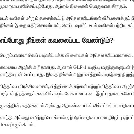
முறையை சரிசெய்யும்போது, ஆற்றல் நிலைகள் பொதுவாக சீராகும்.
உடல் வலிகள் மற்றும் தசைக்கூட்டு அசௌகரியங்கள் விற்பனைக்குப் 
நீங்கள் இதை எதிர்கொண்டால், ஸெப் பவுண்ட் உடல் வலிகள் பற்றிய கட்
எப்போது நீங்கள் கவலைப்பட வேண்டும்?
பெரும்பாலான ஸெப் பவுண்ட் பக்க விளைவுகள் அசௌகரியமானவை, ஆன
கணைய அழற்சி அரிதானது, ஆனால் GLP-1 வகுப்பு மருந்துகளுடன் இது தெ
வாந்தியுடன் மேம்படாது. இதை நீங்கள் அனுபவித்தால், மருந்தை நிறு
பித்தப்பை பிரச்சினைகள், பித்தப்பைக் கற்கள் மற்றும் பித்தப்பை அ
மஞ்சள் நிறத்தைக் கவனிக்கவும். வேகமான எடை இழப்பு தானாகவே பி
முகத்தின், உதடுகளின் அல்லது தொண்டையின் வீக்கம் உட்பட க
வாந்தி அல்லது வயிற்றுப்போக்கால் ஏற்படும் கடுமையான நீரிழப்பு ஏற்ப
மிகவும் முக்கியம்.