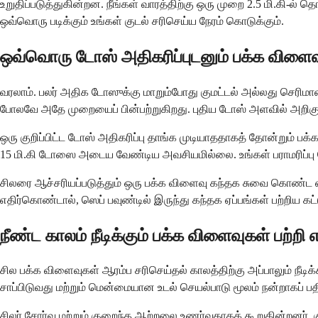
உறுதிப்படுத்துகின்றன. நீங்கள் வாரத்திற்கு ஒரு முறை 2.5 மி.கி-ல் 
ஒவ்வொரு படிக்கும் உங்கள் குடல் சரிசெய்ய நேரம் கொடுக்கும்.
ஒவ்வொரு டோஸ் அதிகரிப்புடனும் பக்க விளைவு
வரலாம். பலர் அதிக டோஸுக்கு மாறும்போது குமட்டல் அல்லது செரிமா
போலவே அதே முறையைப் பின்பற்றுகிறது. புதிய டோஸ் அளவில் அறிகுற
ஒரு குறிப்பிட்ட டோஸ் அதிகரிப்பு தாங்க முடியாததாகத் தோன்றும் 
15 மி.கி டோஸை அடைய வேண்டிய அவசியமில்லை. உங்கள் பராமரிப்பு ட
சிலரை ஆச்சரியப்படுத்தும் ஒரு பக்க விளைவு கந்தக சுவை கொண்ட ஏ
எதிர்கொண்டால், ஸெப் பவுண்டில் இருந்து கந்தக ஏப்பங்கள் பற்றிய க
நீண்ட காலம் நீடிக்கும் பக்க விளைவுகள் பற்றி
சில பக்க விளைவுகள் ஆரம்ப சரிசெய்தல் காலத்திற்கு அப்பாலும் நீடிக
சாப்பிடுவது மற்றும் மென்மையான உடல் செயல்பாடு மூலம் நன்றாகப் ப
சிலர் சோர்வு மற்றும் குறைந்த ஆற்றலை உணர்வதாகக் கூறுகின்றனர்,