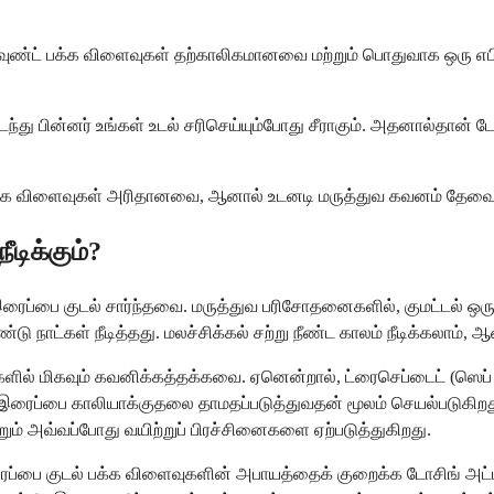
 பவுண்ட் பக்க விளைவுகள் தற்காலிகமானவை மற்றும் பொதுவாக ஒரு எபிச
டைந்து பின்னர் உங்கள் உடல் சரிசெய்யும்போது சீராகும். அதனால்தா
பக்க விளைவுகள் அரிதானவை, ஆனால் உடனடி மருத்துவ கவனம் தேவை
டிக்கும்?
ரைப்பை குடல் சார்ந்தவை. மருத்துவ பரிசோதனைகளில், குமட்டல் ஒரு எ
ண்டு நாட்கள் நீடித்தது. மலச்சிக்கல் சற்று நீண்ட காலம் நீடிக்கலாம், ஆ
்களில் மிகவும் கவனிக்கத்தக்கவை. ஏனென்றால், ட்ரைசெப்டைட் (ஸெப
ு இரைப்பை காலியாக்குதலை தாமதப்படுத்துவதன் மூலம் செயல்படுகிறத
றும் அவ்வப்போது வயிற்றுப் பிரச்சினைகளை ஏற்படுத்துகிறது.
ைப்பை குடல் பக்க விளைவுகளின் அபாயத்தைக் குறைக்க டோசிங் அட