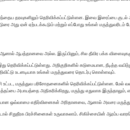
பிந்தைய தரவுகளிலும் தெரிவிக்கப்பட்டுள்ளன. இவை இரைப்பை குடல்
டுரை அது ஏன் ஏற்படக்கூடும் மற்றும் எப்போது உங்கள் மருத்துவரிடம்
ால் ஆபத்தானவை அல்ல. இருப்பினும், சில தீவிர பக்க விளைவுகள
ரிவிக்கப்பட்டுள்ளது. அறிகுறிகளில் கடுமையான, நீடித்த வயிற்று வலி
த்திவிட்டு உடனடியாக உங்கள் மருத்துவரை தொடர்பு கொள்ளவும்.
ழற்சி உட்பட, மருத்துவ பரிசோதனைகளில் தெரிவிக்கப்பட்டுள்ளன. மேல்
த்தப்பை அபாயத்தை அதிகரிக்கிறது, மருந்து எதுவாக இருந்தாலும்
டுமையான ஒவ்வாமை எதிர்வினைகள் அரிதானவை, ஆனால் அவசர மருத்
ட்டால் சிறுநீரக பிரச்சினைகள் உருவாகலாம். சிகிச்சையின் ஆரம்ப வாரங்