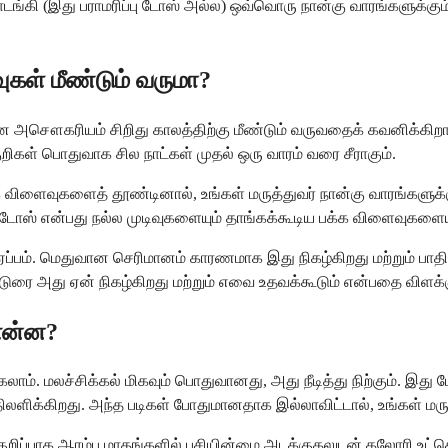
தொடங்கி (இது பராமரிப்பு டோஸ் அல்ல) ஒவ்வொரு நான்கு வாரங்களுக்கும் 
கள் மீண்டும் வருமா?
ன அசௌகரியம் சிறிது காலத்திற்கு மீண்டும் வருவதைக் கவனிக்கிறார
ிகள் பொதுவாக சில நாட்கள் முதல் ஒரு வாரம் வரை சீராகும்.
பக்க விளைவுகளைத் தூண்டினால், உங்கள் மருத்துவர் நான்கு வாரங்க
ோஸ் என்பது நல்ல முடிவுகளையும் தாங்கக்கூடிய பக்க விளைவுகளையு
ப்பம். மெதுவான செரிமானம் காரணமாக இது நிகழ்கிறது மற்றும் பாதி
ட்டுரை அது ஏன் நிகழ்கிறது மற்றும் எவை உதவக்கூடும் என்பதை விளக்
 என்ன?
்கலாம். மலச்சிக்கல் மிகவும் பொதுவானது, அது நீடித்து நிற்கும். இத
திலளிக்கிறது. அந்த படிகள் போதுமானதாக இல்லாவிட்டால், உங்கள் மரு
 குறிப்பாக ஆரம்ப மாதங்களில் பசியின்மை அடக்குதலுடன் கலோரி உட்