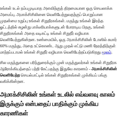
உங்கள் உடல் நம்பமுடியாத அளவிற்குத் திறமையான ஒரு செயலாக்க
அமைப்பு. அமாக்சிசிலினை வெளியேற்றுவதற்குப் பொறுப்பான
முதன்மை உறுப்பு உங்கள் சிறுநீரகங்கள். மருந்து உங்கள் இரத்த
ஓட்டத்தில் சுழன்று பாக்டீரியாக்களுடன் போராடிய பிறகு, உங்கள்
சிறுநீரகங்கள் அதை வடிகட்டி உங்கள் சிறுநீர் வழியாக
வெளியேற்றுகின்றன. உண்மையில், ஒரு அமாக்சிசிலின் டோஸில் சுமார்
60% மருந்து, அதை உட்கொண்ட ஆறு முதல் எட்டு மணி நேரத்திற்குள்
மாற்றப்படாமல் உங்கள் சிறுநீர் வழியாக வெளியேற்றப்படுகிறது
மூலம்
.
சில மருந்துகளை பரிந்துரைக்கும் முன் மருத்துவர்கள் உங்கள் சிறுநீரக
ஆரோக்கியத்தைப் பற்றி கேட்பதற்கு இதுவே காரணம் -
அமாக்சிசிலின்
வெளியேற்ற
செயல்பாட்டில் உங்கள் சிறுநீரகங்கள் முக்கியப் பங்கு
வகிக்கின்றன.
அமாக்சிசிலின் உங்கள் உடலில் எவ்வளவு காலம்
இருக்கும் என்பதைப் பாதிக்கும் முக்கிய
காரணிகள்