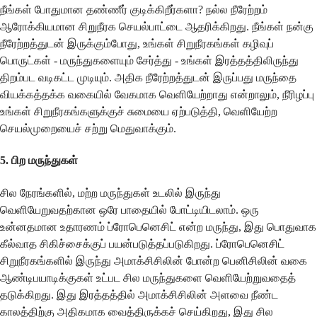
நீங்கள் போதுமான தண்ணீர் குடிக்கிறீர்களா? நல்ல நீரேற்றம்
ஆரோக்கியமான சிறுநீரக செயல்பாட்டை ஆதரிக்கிறது. நீங்கள் நன்கு
நீரேற்றத்துடன் இருக்கும்போது, உங்கள் சிறுநீரகங்கள் கழிவுப்
பொருட்கள் - மருந்துகளையும் சேர்த்து - உங்கள் இரத்தத்திலிருந்து
திறம்பட வடிகட்ட முடியும். அதிக நீரேற்றத்துடன் இருப்பது மருந்தை
வியக்கத்தக்க வகையில் வேகமாக வெளியேற்றாது என்றாலும், நீரிழப்பு
உங்கள் சிறுநீரகங்களுக்குச் சுமையை ஏற்படுத்தி, வெளியேற்ற
செயல்முறையைச் சற்று மெதுவாக்கும்.
5. பிற மருந்துகள்
சில நேரங்களில், மற்ற மருந்துகள் உடலில் இருந்து
வெளியேறுவதற்கான ஒரே பாதையில் போட்டியிடலாம். ஒரு
உன்னதமான உதாரணம் ப்ரோபெனெசிட் என்ற மருந்து, இது பொதுவாக
கீல்வாத சிகிச்சைக்குப் பயன்படுத்தப்படுகிறது. ப்ரோபெனெசிட்
சிறுநீரகங்களில் இருந்து அமாக்சிசிலின் போன்ற பெனிசிலின் வகை
ஆண்டிபயாடிக்குகள் உட்பட சில மருந்துகளை வெளியேற்றுவதைத்
தடுக்கிறது. இது இரத்தத்தில் அமாக்சிசிலின் அளவை நீண்ட
காலத்திற்கு அதிகமாக வைத்திருக்கச் செய்கிறது, இது சில