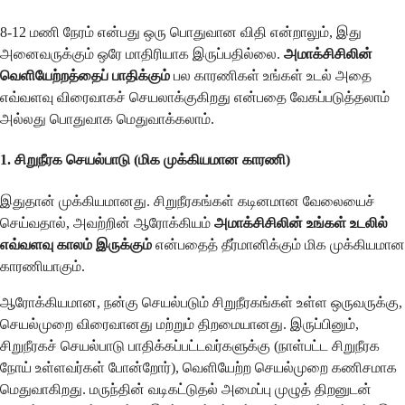
8-12 மணி நேரம் என்பது ஒரு பொதுவான விதி என்றாலும், இது
அனைவருக்கும் ஒரே மாதிரியாக இருப்பதில்லை.
அமாக்சிசிலின்
வெளியேற்றத்தைப் பாதிக்கும்
பல காரணிகள் உங்கள் உடல் அதை
எவ்வளவு விரைவாகச் செயலாக்குகிறது என்பதை வேகப்படுத்தலாம்
அல்லது பொதுவாக மெதுவாக்கலாம்.
1. சிறுநீரக செயல்பாடு (மிக முக்கியமான காரணி)
இதுதான் முக்கியமானது. சிறுநீரகங்கள் கடினமான வேலையைச்
செய்வதால், அவற்றின் ஆரோக்கியம்
அமாக்சிசிலின் உங்கள் உடலில்
எவ்வளவு காலம் இருக்கும்
என்பதைத் தீர்மானிக்கும் மிக முக்கியமான
காரணியாகும்.
ஆரோக்கியமான, நன்கு செயல்படும் சிறுநீரகங்கள் உள்ள ஒருவருக்கு,
செயல்முறை விரைவானது மற்றும் திறமையானது. இருப்பினும்,
சிறுநீரகச் செயல்பாடு பாதிக்கப்பட்டவர்களுக்கு (நாள்பட்ட சிறுநீரக
நோய் உள்ளவர்கள் போன்றோர்), வெளியேற்ற செயல்முறை கணிசமாக
மெதுவாகிறது. மருந்தின் வடிகட்டுதல் அமைப்பு முழுத் திறனுடன்