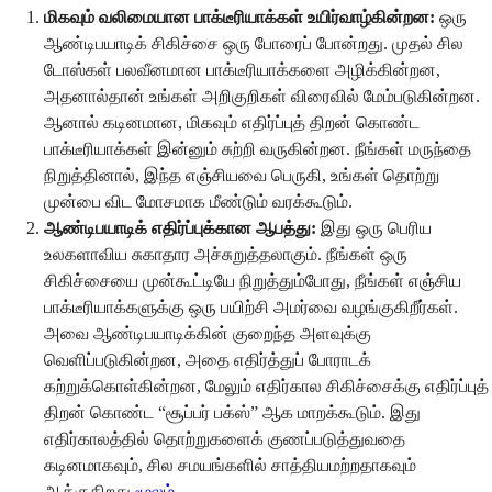
மிகவும் வலிமையான பாக்டீரியாக்கள் உயிர்வாழ்கின்றன:
ஒரு
ஆண்டிபயாடிக் சிகிச்சை ஒரு போரைப் போன்றது. முதல் சில
டோஸ்கள் பலவீனமான பாக்டீரியாக்களை அழிக்கின்றன,
அதனால்தான் உங்கள் அறிகுறிகள் விரைவில் மேம்படுகின்றன.
ஆனால் கடினமான, மிகவும் எதிர்ப்புத் திறன் கொண்ட
பாக்டீரியாக்கள் இன்னும் சுற்றி வருகின்றன. நீங்கள் மருந்தை
நிறுத்தினால், இந்த எஞ்சியவை பெருகி, உங்கள் தொற்று
முன்பை விட மோசமாக மீண்டும் வரக்கூடும்.
ஆண்டிபயாடிக் எதிர்ப்புக்கான ஆபத்து:
இது ஒரு பெரிய
உலகளாவிய சுகாதார அச்சுறுத்தலாகும். நீங்கள் ஒரு
சிகிச்சையை முன்கூட்டியே நிறுத்தும்போது, நீங்கள் எஞ்சிய
பாக்டீரியாக்களுக்கு ஒரு பயிற்சி அமர்வை வழங்குகிறீர்கள்.
அவை ஆண்டிபயாடிக்கின் குறைந்த அளவுக்கு
வெளிப்படுகின்றன, அதை எதிர்த்துப் போராடக்
கற்றுக்கொள்கின்றன, மேலும் எதிர்கால சிகிச்சைக்கு எதிர்ப்புத்
திறன் கொண்ட “சூப்பர் பக்ஸ்” ஆக மாறக்கூடும். இது
எதிர்காலத்தில் தொற்றுகளைக் குணப்படுத்துவதை
கடினமாகவும், சில சமயங்களில் சாத்தியமற்றதாகவும்
ஆக்குகிறது
மூலம்
.