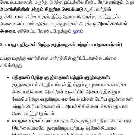
செயல்படாததால், மருந்து இரத்த ஓட்டத்தில் நீண்ட நேரம் தங்கும். இது
அமாக்சிசிலின் மற்றும் சிறுநீரக செயல்பாடு
ஆகியவற்றின்
முக்கியமான அம்சமாகும்; இந்த நோயாளிகளுக்கு மருந்து நச்சு
அளவை எட்டாமல் தடுக்க மருத்துவர்கள் அடிக்கடி
அமாக்சிசிலின்
அளவை
சரிசெய்ய வேண்டியிருக்கும்
மூலம்
.
2. வயது (புதிதாகப் பிறந்த குழந்தைகள் மற்றும் வயதானவர்கள்)
வயது மருந்து வளர்சிதை மாற்றத்தில் குறிப்பிடத்தக்க பங்கை
வகிக்கிறது.
புதிதாகப் பிறந்த குழந்தைகள் மற்றும் குழந்தைகள்:
குழந்தையின் சிறுநீரகங்கள் இன்னும் முழுமையாக வளர்ச்சி
அடையவில்லை. அவற்றின் வடிகட்டும் அமைப்பு இன்னும்
வேகமெடுத்து வருகிறது, எனவே அவர்கள் பெரிய குழந்தைகள்
மற்றும் பெரியவர்களை விட அமாக்சிசிலினை மிக மெதுவாக
வெளியேற்றுகிறார்கள்.
வயதானவர்கள்:
நாம் வயதாக ஆக, நமது சிறுநீரக செயல்பாடு
இயற்கையாகவே குறைகிறது. மற்றபடி ஆரோக்கியமாக