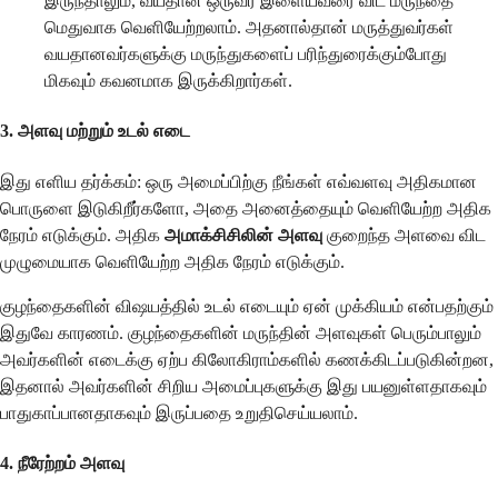
இருந்தாலும், வயதான ஒருவர் இளையவரை விட மருந்தை
மெதுவாக வெளியேற்றலாம். அதனால்தான் மருத்துவர்கள்
வயதானவர்களுக்கு மருந்துகளைப் பரிந்துரைக்கும்போது
மிகவும் கவனமாக இருக்கிறார்கள்.
3. அளவு மற்றும் உடல் எடை
இது எளிய தர்க்கம்: ஒரு அமைப்பிற்கு நீங்கள் எவ்வளவு அதிகமான
பொருளை இடுகிறீர்களோ, அதை அனைத்தையும் வெளியேற்ற அதிக
நேரம் எடுக்கும். அதிக
அமாக்சிசிலின் அளவு
குறைந்த அளவை விட
முழுமையாக வெளியேற்ற அதிக நேரம் எடுக்கும்.
குழந்தைகளின் விஷயத்தில் உடல் எடையும் ஏன் முக்கியம் என்பதற்கும்
இதுவே காரணம். குழந்தைகளின் மருந்தின் அளவுகள் பெரும்பாலும்
அவர்களின் எடைக்கு ஏற்ப கிலோகிராம்களில் கணக்கிடப்படுகின்றன,
இதனால் அவர்களின் சிறிய அமைப்புகளுக்கு இது பயனுள்ளதாகவும்
பாதுகாப்பானதாகவும் இருப்பதை உறுதிசெய்யலாம்.
4. நீரேற்றம் அளவு