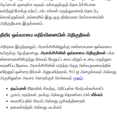
பிடிப்பைக் குறைக்க உதவும். உங்களுக்குத் தொடர்ச்சியான
வயிற்றுப்போக்கு ஏற்பட்டால், உங்கள் மருத்துவரைத் தொடர்பு
கொள்ளுங்கள், ஏனெனில் இது ஒரு தீவிரமான பிரச்சனையின்
அறிகுறியாக இருக்கலாம்.
தீவிர ஒவ்வாமை எதிர்வினையின் அறிகுறிகள்
அரிதாக இருந்தாலும், அமாக்சிசிலினுக்கு உண்மையான ஒவ்வாமை
உயிருக்கு ஆபத்தானது.
அமாக்சிசிலின் ஒவ்வாமை அறிகுறிகள்
பக்க
விளைவுகளிலிருந்து மிகவும் வேறுபட்டவை மற்றும் உடனடி மருத்துவ
கவனிப்பு தேவை. அமாக்சிசிலின் எடுத்த பிறகு பின்வருவனவற்றில்
ஏதேனும் ஒன்றை நீங்கள் அனுபவித்தால், 911 ஐ அழைக்கவும் அல்லது
அருகிலுள்ள அவசர அறைக்குச் செல்லவும்
மூலம்
:
தடிப்புகள்
(தோலில் சிவந்த, அரிப்புள்ள மேடுபள்ளங்கள்)
முகம், உதடுகள், நாக்கு அல்லது தொண்டையில்
வீக்கம்
சுவாசிப்பதில் சிரமம் அல்லது மூச்சுத்திணறல்
தலைச்சுற்றல் அல்லது மயக்கம்