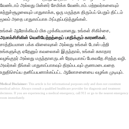
வேண்டாம் அல்லது பின்னர் சேமிக்க வேண்டாம். மற்றவர்களையும்
சுற்றுச்சூழலையும் பாதுகாக்க, ஒரு மருந்தக திரும்பப் பெறும் திட்டம்
மூலம் அதை பாதுகாப்பாக அப்புறப்படுத்துங்கள்.
உங்கள் ஆரோக்கியம் மிக முக்கியமானது. உங்கள் சிகிச்சை,
அமாக்சிசிலின் வெளியேற்றத்தைப் பாதிக்கும் காரணிகள்
,
சாத்தியமான பக்க விளைவுகள் அல்லது உங்கள் டோஸ் பற்றி
உங்களுக்கு ஏதேனும் கவலைகள் இருந்தால், உங்கள் சுகாதார
வழங்குநர் அல்லது மருந்தாளருடன் நேரடியாகப் பேசுவதே சிறந்த வழி.
அவர்கள் நீங்கள் பாதுகாப்பாகவும் திறம்படவும் குணமடைவதை
உறுதிசெய்ய தனிப்பயனாக்கப்பட்ட ஆலோசனையை வழங்க முடியும்.
Medical Disclaimer:
This article is for informational purposes only and does not constitute
medical advice. Always consult a qualified healthcare provider for diagnosis and treatment
decisions. If you are experiencing a medical emergency, call 911 or go to the nearest emergency
room immediately.