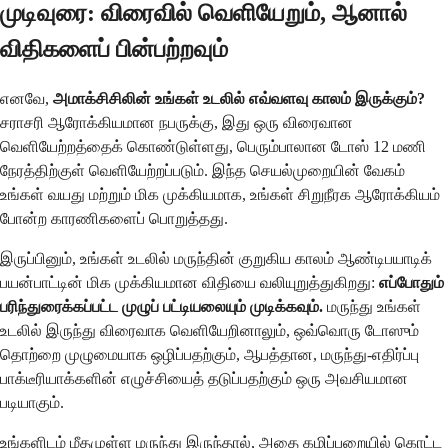
முடிவுரை: விரைவில் வெளியேறும், ஆனால்
விதிகளைப் பின்பற்றவும்
எனவே,
அமாக்சிசிலின் உங்கள் உடலில் எவ்வளவு காலம் இருக்கும்?
சராசரி ஆரோக்கியமான நபருக்கு, இது ஒரு விரைவான
வெளியேற்றத்தைக் கொண்டுள்ளது, பெரும்பாலான டோஸ் 12 மணி
நேரத்திற்குள் வெளியேற்றப்படும். இந்த செயல்முறையின் வேகம்
உங்கள் வயது மற்றும் மிக முக்கியமாக, உங்கள் சிறுநீரக ஆரோக்கியம்
போன்ற காரணிகளைப் பொறுத்தது.
இருப்பினும், உங்கள் உடலில் மருந்தின் குறுகிய காலம் ஆண்டிபயாடிக்
பயன்பாட்டின் மிக முக்கியமான விதியை வலியுறுத்துகிறது:
எப்போதும்
பரிந்துரைக்கப்பட்ட முழுப் பட்டியலையும் முடிக்கவும்.
மருந்து உங்கள்
உடலில் இருந்து விரைவாக வெளியேறினாலும், ஒவ்வொரு டோஸும்
தொற்றை முழுமையாக ஒழிப்பதற்கும், ஆபத்தான, மருந்து-எதிர்ப்பு
பாக்டீரியாக்களின் எழுச்சியைத் தடுப்பதற்கும் ஒரு அவசியமான
படியாகும்.
உங்களிடம் மீதமுள்ள மருந்து இருந்தால், அதை கழிப்பறையில் கொட்ட