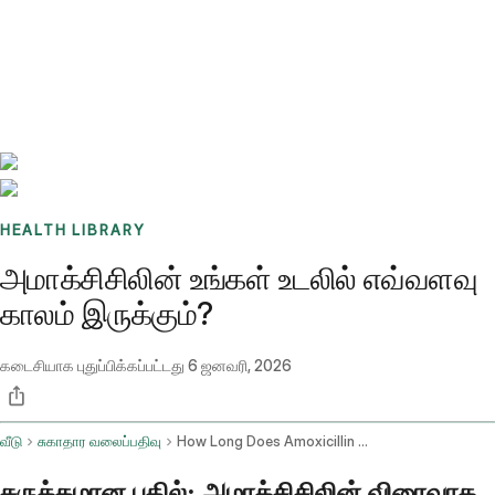
Benchmarks
Stories
FAQ
Sign up / Log in
HEALTH LIBRARY
அமாக்சிசிலின் உங்கள் உடலில் எவ்வளவு
காலம் இருக்கும்?
கடைசியாக புதுப்பிக்கப்பட்டது
6 ஜனவரி, 2026
வீடு
சுகாதார வலைப்பதிவு
How Long Does Amoxicillin Stay In Your System
சுருக்கமான பதில்: அமாக்சிசிலின் விரைவாக