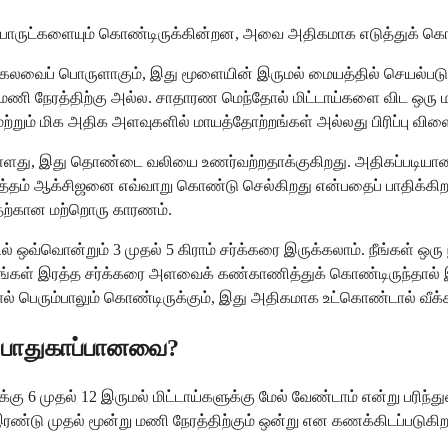
பிற பொருட்களையும் கொண்டிருக்கின்றன, அவை அதிகமாக எடுத்துக
ு கலவைப் பொருளாகும், இது மூளையின் இருமல் மையத்தில் செயல்
்டு மணி நேரத்திற்கு அல்ல. சாதாரண மெந்தோல் மிட்டாய்களை விட ஒர
றும் மிக அதிக அளவுகளில் மாயத்தோற்றங்கள் அல்லது பிரிப்பு விளைவ
ம் உள்ளது, இது தொண்டை வலியை உணர்வற்றதாக்குகிறது. அதிகப்ப
ரத்தம் ஆக்சிஜனை எவ்வாறு கொண்டு செல்கிறது என்பதைப் பாதிக்கி
ுவதற்கான மற்றொரு காரணம்.
் ஒவ்வொன்றும் 3 முதல் 5 கிராம் சர்க்கரை இருக்கலாம். நீங்கள் ஒர
லது உங்கள் இரத்த சர்க்கரை அளவைக் கண்காணித்துக் கொண்டிருந்தா
ல் பெரும்பாலும் கொண்டிருக்கும், இது அதிகமாக உட்கொண்டால் வீக்கம், 
் பாதுகாப்பானவை?
கு 6 முதல் 12 இருமல் மிட்டாய்களுக்கு மேல் வேண்டாம் என்று பரிந்த
இரண்டு முதல் மூன்று மணி நேரத்திற்கும் ஒன்று என கணக்கிடப்படுக