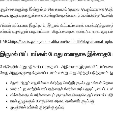
குழந்தைகளுக்கு இன்னும் அதிக கவனம் தேவை. பெரும்பாலான மெந்தோல
கூடிய குழந்தைகளுக்கான ஃபார்முலேஷன்களைப் பயன்படுத்த வேண்டும் 
நீங்கள் கர்ப்பமாக இருந்தால், இருமல் மிட்டாய்களைப் பயன்படுத்துவதற
உங்கள் வழங்குநர் பாதுகாப்பான விருப்பத்தைக் கண்டறிய உதவ முடியும்
[IMG:
https://assets.getbeyondhealth.com/health-lib/blogs/manual_u
இருமல் மிட்டாய்கள் போதுமானதாக இல்லாதபோ
பேக்கேஜில் அனுமதிக்கப்பட்டதை விட அதிகமாக இருமல் மிட்டாய்கள
வேறு அணுகுமுறை தேவைப்படலாம் என்று அது அர்த்தப்படுத்தலாம். இ
தேன் மற்றும் எலுமிச்சை சேர்த்த வெந்நீர் குடிப்பது உங்கள
உலர் உட்புற காற்றில் ஈரப்பதத்தைச் சேர்க்க ஈரப்பதமூட்டியைப் பய
வீக்கத்தையும் எரிச்சலையும் குறைக்க வெதுவெதுப்பான உப்பு நீர
நாள் முழுவதும் போதுமான அளவு தண்ணீர் குடிப்பது
முடிந்தால் உங்கள் குரலுக்கு ஓய்வு