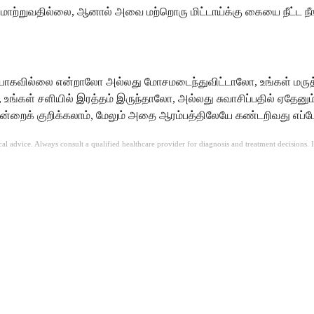
ை மாற்றுவதில்லை, ஆனால் அவை மற்றொரு மிட்டாய்க்கு கையை நீட்ட ந
ரியாகவில்லை என்றாலோ அல்லது மோசமடைந்துவிட்டாலோ, உங்கள் மருத்
 உங்கள் சளியில் இரத்தம் இருந்தாலோ, அல்லது சுவாசிப்பதில் ஏதேனு
்றைக் குறிக்கலாம், மேலும் அதை ஆரம்பத்திலேயே கண்டறிவது எப்போ
ical advice. Always consult a qualified healthcare provider for diagnosis and treatment decisions