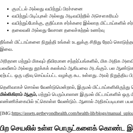
குமட்டல் அல்லது வயிற்றுப் பிரச்சனை
வயிற்றுப் பிடிப்புகள் அல்லது அடிவயிற்றில் அசௌகரியம்
வயிற்றுப்போக்கு, குறிப்பாக சர்க்கரை இல்லாத மிட்டாய்களில் சர்
தலைவலி அல்லது லேசான தலைச்சுற்றல் உணர்வு
நீங்கள் மிட்டாய்களை நிறுத்தி உங்கள் உடலுக்கு சிறிது நேரம் கொ
இவை.
அரிதான மற்றும் மிகவும் தீவிரமான சந்தர்ப்பங்களில், மிக அதிக 
பலவீனம் அல்லது தூக்கக் கலக்கம் ஆகியவை அடங்கும். பல ஆண்டுகளாக
ஏற்பட்ட ஒரு பதிவு செய்யப்பட்ட வழக்கு கூட உள்ளது. அவர் நிறுத்திய
தெளிவாகச் சொல்ல வேண்டுமென்றால், இருமல் மிட்டாய்களிலிருந்து 
மில்லிகிராம் ஆகும்
,
மற்றும் பெரும்பாலான இருமல் மிட்டாய்களில் ஒரு 
எண்ணிக்கையில் உட்கொள்ள வேண்டும். ஆனால் அதிகப்படியான பயன்
[IMG:
https://assets.getbeyondhealth.com/health-lib/blogs/manual_up
பிற செயலில் உள்ள பொருட்களைக் கொண்ட இரும