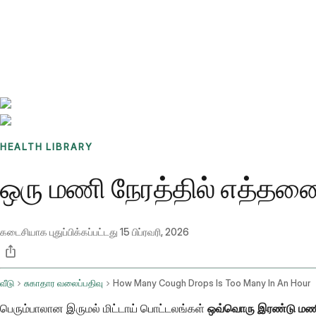
Benchmarks
Stories
FAQ
Sign up / Log in
HEALTH LIBRARY
ஒரு மணி நேரத்தில் எத்தனை
கடைசியாக புதுப்பிக்கப்பட்டது
15 பிப்ரவரி, 2026
வீடு
சுகாதார வலைப்பதிவு
How Many Cough Drops Is Too Many In An Hour
பெரும்பாலான இருமல் மிட்டாய் பொட்டலங்கள்
ஒவ்வொரு இரண்டு மணி நே