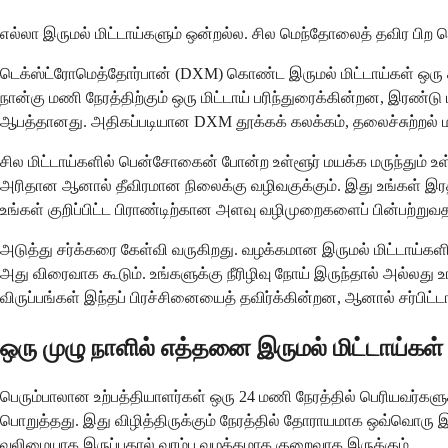
எல்லா இருமல் மிட்டாய்களும் ஒன்றல்ல. சில மெந்தோலைத் தவிர 
டெக்ஸ்ட்ரோமெத்தோர்பான் (DXM) கொண்ட இருமல் மிட்டாய்கள் ஒர
நான்கு மணி நேரத்திற்கும் ஒரு மிட்டாய் பரிந்துரைக்கின்றன, இரண
ஆபத்தானது. அதிகப்படியான DXM தூக்கக் கலக்கம், தலைச்சுற்றல் மற்
சில மிட்டாய்களில் பென்சோகைன் போன்ற உள்ளூர் மயக்க மருந்து
அரிதான ஆனால் தீவிரமான நிலைக்கு வழிவகுக்கும். இது உங்கள் இ
உங்கள் குறிப்பிட்ட பிராண்டிற்கான அளவு வழிமுறைகளைப் பின்பற்ற
அடுத்து சர்க்கரை கேள்வி வருகிறது. வழக்கமான இருமல் மிட்டாய்களில
அது விரைவாக கூடும். உங்களுக்கு நீரிழிவு நோய் இருந்தால் அல்
விருப்பங்கள் இந்தப் பிரச்சினையைத் தவிர்க்கின்றன, ஆனால் சர்பிட்டா
ஒரு முழு நாளில் எத்தனை இருமல் மிட்டாய்கள
பெரும்பாலான உற்பத்தியாளர்கள் ஒரு 24 மணி நேரத்தில் பெரியவர்களுக்
பொறுத்தது. இது விழித்திருக்கும் நேரத்தில் தோராயமாக ஒவ்வொரு 
வலிமையாக இருப்பதால் வரம்பு வழக்கமாக குறைவாக இருக்கும்.