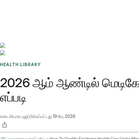
Benchmarks
Stories
FAQ
Sign up / Log in
HEALTH LIBRARY
2026 ஆம் ஆண்டில் மெடிகேரின
எப்படி
கடைசியாக புதுப்பிக்கப்பட்டது
19 மே, 2026
வீடு
சுகாதார வலைப்பதிவு