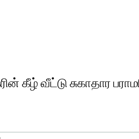
் கீழ் வீட்டு சுகாதார பராமர
How To Qualify For Home Health Care Under Medicare