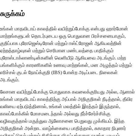
சுருக்கம்
உங்கள் மாதவிடாய் காலத்தில் வயிற்றுப்போக்கு என்பது ஹார்மோன்
மாற்றங்களுடன் தொடர்புடைய ஒரு பொதுவான பிரச்சனையாகும்,
குறிப்பாக புரோஜெஸ்டிரோன் மற்றும் ஈஸ்ட்ரோஜன் ஆகியவற்றின்
ஏற்றத்தாழ்வுகள் மற்றும் செரிமான மண்டலத்தை பாதிக்கும்
புரோஸ்டாக்லாண்டின்களின் வெளியீடு ஆகியவை அடங்கும். மற்ற
பங்களிக்கும் காரணிகளில் உணவு மாற்றங்கள், மன அழுத்தம் மற்றும்
எரிச்சல் குடல் நோய்க்குறி (IBS) போன்ற அடிப்படை நிலைகள்
அடங்கும்.
லேசான வயிற்றுப்போக்கு பொதுவாக கவலைக்குரியது அல்ல, ஆனால்
உங்கள் மாதவிடாய் காலத்திற்கு அப்பால் அறிகுறிகள் நீடித்தால், தீவிர
வலியை ஏற்படுத்தினால், உங்கள் மலத்தில் இரத்தம் இருந்தால்,
காலப்போக்கில் மோசமடைந்தால் அல்லது நீர்ச்சேர்ச்சிக்கு
வழிவகுத்தால் மருத்துவ ஆலோசனை பெறுவது முக்கியம். இந்த
அறிகுறிகள் அன்றாட வாழ்க்கையை பாதித்தால், சுகாதார நிபுணர்
வழிகாட்டுதல் மற்றும் சிகிச்சை விருப்பங்களை வழங்க முடியும்.