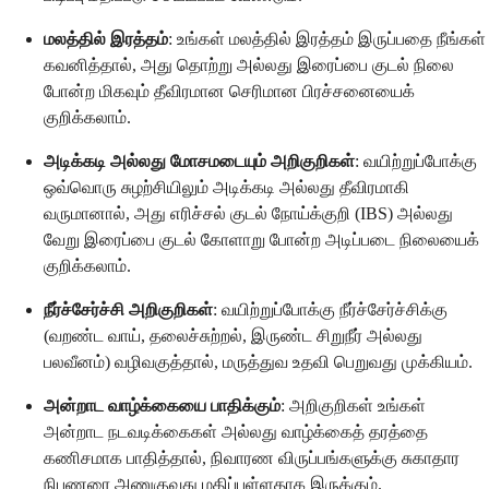
மலத்தில் இரத்தம்
: உங்கள் மலத்தில் இரத்தம் இருப்பதை நீங்கள்
கவனித்தால், அது தொற்று அல்லது இரைப்பை குடல் நிலை
போன்ற மிகவும் தீவிரமான செரிமான பிரச்சனையைக்
குறிக்கலாம்.
அடிக்கடி அல்லது மோசமடையும் அறிகுறிகள்
: வயிற்றுப்போக்கு
ஒவ்வொரு சுழற்சியிலும் அடிக்கடி அல்லது தீவிரமாகி
வருமானால், அது எரிச்சல் குடல் நோய்க்குறி (IBS) அல்லது
வேறு இரைப்பை குடல் கோளாறு போன்ற அடிப்படை நிலையைக்
குறிக்கலாம்.
நீர்ச்சேர்ச்சி அறிகுறிகள்
: வயிற்றுப்போக்கு நீர்ச்சேர்ச்சிக்கு
(வறண்ட வாய், தலைச்சுற்றல், இருண்ட சிறுநீர் அல்லது
பலவீனம்) வழிவகுத்தால், மருத்துவ உதவி பெறுவது முக்கியம்.
அன்றாட வாழ்க்கையை பாதிக்கும்
: அறிகுறிகள் உங்கள்
அன்றாட நடவடிக்கைகள் அல்லது வாழ்க்கைத் தரத்தை
கணிசமாக பாதித்தால், நிவாரண விருப்பங்களுக்கு சுகாதார
நிபுணரை அணுகுவது மதிப்புள்ளதாக இருக்கும்.