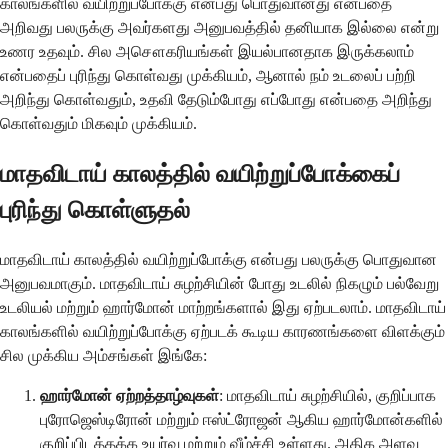
காலங்களில் வயிற்றுப்போக்கு என்பது பொதுவானது என்பதை
அறிவது பலருக்கு அவர்களது அனுபவத்தில் தனியாக இல்லை என்று
உணர உதவும். சில அசௌகரியங்கள் இயல்பானதாக இருக்கலாம்
என்பதைப் புரிந்து கொள்வது முக்கியம், ஆனால் நம் உடலைப் பற்றி
அறிந்து கொள்வதும், உதவி தேடும்போது எப்போது என்பதை அறிந்து
கொள்வதும் மிகவும் முக்கியம்.
மாதவிடாய் காலத்தில் வயிற்றுப்போக்கைப்
புரிந்து கொள்ளுதல்
மாதவிடாய் காலத்தில் வயிற்றுப்போக்கு என்பது பலருக்கு பொதுவான
அனுபவமாகும். மாதவிடாய் சுழற்சியின் போது உடலில் நிகழும் பல்வேறு
உடலியல் மற்றும் ஹார்மோன் மாற்றங்களால் இது ஏற்படலாம். மாதவிடாய்
காலங்களில் வயிற்றுப்போக்கு ஏற்படக் கூடிய காரணங்களை விளக்கும்
சில முக்கிய அம்சங்கள் இங்கே:
ஹார்மோன் ஏற்றத்தாழ்வுகள்
: மாதவிடாய் சுழற்சியில், குறிப்பாக
புரோஜெஸ்டிரோன் மற்றும் ஈஸ்ட்ரோஜன் ஆகிய ஹார்மோன்களில்
குறிப்பிடத்தக்க உயர்வு மற்றும் வீழ்ச்சி உள்ளது. அதிக அளவு