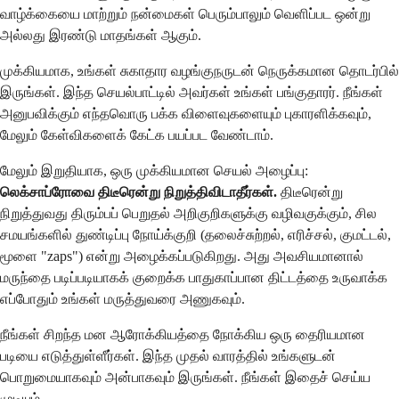
வாழ்க்கையை மாற்றும் நன்மைகள் பெரும்பாலும் வெளிப்பட ஒன்று
அல்லது இரண்டு மாதங்கள் ஆகும்.
முக்கியமாக, உங்கள் சுகாதார வழங்குநருடன் நெருக்கமான தொடர்பில்
இருங்கள். இந்த செயல்பாட்டில் அவர்கள் உங்கள் பங்குதாரர். நீங்கள்
அனுபவிக்கும் எந்தவொரு பக்க விளைவுகளையும் புகாரளிக்கவும்,
மேலும் கேள்விகளைக் கேட்க பயப்பட வேண்டாம்.
மேலும் இறுதியாக, ஒரு முக்கியமான செயல் அழைப்பு:
லெக்சாப்ரோவை திடீரென்று நிறுத்திவிடாதீர்கள்.
திடீரென்று
நிறுத்துவது திரும்பப் பெறுதல் அறிகுறிகளுக்கு வழிவகுக்கும், சில
சமயங்களில் துண்டிப்பு நோய்க்குறி (தலைச்சுற்றல், எரிச்சல், குமட்டல்,
மூளை "zaps") என்று அழைக்கப்படுகிறது. அது அவசியமானால்
மருந்தை படிப்படியாகக் குறைக்க பாதுகாப்பான திட்டத்தை உருவாக்க
எப்போதும் உங்கள் மருத்துவரை அணுகவும்.
நீங்கள் சிறந்த மன ஆரோக்கியத்தை நோக்கிய ஒரு தைரியமான
படியை எடுத்துள்ளீர்கள். இந்த முதல் வாரத்தில் உங்களுடன்
பொறுமையாகவும் அன்பாகவும் இருங்கள். நீங்கள் இதைச் செய்ய
முடியும்.