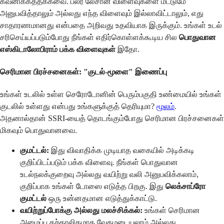
கவனிக்கத்தக்கவை. பலர் லேசான விளைவுகளை மட்டுமே
அனுபவித்தாலும் அல்லது எந்த விளைவும் இல்லாவிட்டாலும், எது
சாதாரணமானது என்பதை அறிவது உதவியாக இருக்கும். உங்கள் உடல்
சரிசெய்யப்படும்போது நீங்கள் எதிர்கொள்ளக்கூடிய சில
பொதுவான
எஸ்கிடாலோபிராம் பக்க விளைவுகள்
இதோ.
செரிமான பிரச்சனைகள்: "குடல்-மூளை" இணைப்பு
உங்கள் உடலில் உள்ள செரோடோனின் பெரும்பகுதி உண்மையில் உங்கள்
குடலில் உள்ளது என்பது உங்களுக்குத் தெரியுமா?
மூலம்
.
அதனால்தான் SSRI-யைத் தொடங்கும்போது செரிமான பிரச்சனைகள்
மிகவும் பொதுவானவை.
குமட்டல்:
இது விவாதிக்க முடியாத வகையில் அடிக்கடி
குறிப்பிடப்படும் பக்க விளைவு. நீங்கள் பொதுவான
உடல்நலக்குறைவு அல்லது வயிற்று வலி அனுபவிக்கலாம்,
குறிப்பாக உங்கள் டோஸை எடுத்த பிறகு. இது
லெக்சாப்ரோ
குமட்டல்
ஒரு உன்னதமான எடுத்துக்காட்டு.
வயிற்றுப்போக்கு அல்லது மலச்சிக்கல்:
உங்கள் செரிமான
அமைப்பு தற்காலிகமாக வேகமடையலாம் அல்லது