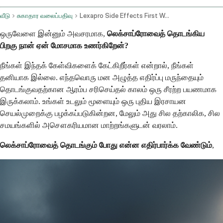
வீடு
சுகாதார வலைப்பதிவு
Lexapro Side Effects First Week
ஒருவேளை இன்னும் அவசரமாக,
லெக்சாப்ரோவைத் தொடங்கிய
பிறகு நான் ஏன் மோசமாக உணர்கிறேன்?
நீங்கள் இந்தக் கேள்விகளைக் கேட்கிறீர்கள் என்றால், நீங்கள்
தனியாக இல்லை. எந்தவொரு மன அழுத்த எதிர்ப்பு மருந்தையும்
தொடங்குவதற்கான ஆரம்ப சரிசெய்தல் காலம் ஒரு சீரற்ற பயணமாக
இருக்கலாம். உங்கள் உடலும் மூளையும் ஒரு புதிய இரசாயன
செயல்முறைக்கு பழக்கப்படுகின்றன, மேலும் அது சில தற்காலிக, சில
சமயங்களில் அசௌகரியமான மாற்றங்களுடன் வரலாம்.
லெக்சாப்ரோவைத் தொடங்கும் போது என்ன எதிர்பார்க்க வேண்டும்
,