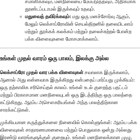
சமாளிக்கவும், மனநிலையை மேம்படுத்தவும், அதிகமாக
தூண்டப்படாமல் இருக்கவும் உதவும்.
மதுவைத் தவிர்க்கவும்:
மது ஒரு மனச்சோர்வு ஆகும்,
மேலும் லெக்சாப்ரோவின் செயல்திறனில் தலையிடலாம்
மற்றும் தூக்கக் கலக்கம் மற்றும் தலைச்சுற்றல் போன்ற
பக்க விளைவுகளை மோசமாக்கலாம்.
உங்கள் முதல் வாரம் ஒரு பாலம், இலக்கு அல்ல
லெக்சாப்ரோ முதல் வார பக்க விளைவுகள்
சவாலாக இருக்கலாம்,
ஆனால் அது என்னவாக இருக்கிறது என்பதைப் பார்ப்பது முக்கியம்:
ஒரு தற்காலிக சரிசெய்தல் காலம். உங்கள் உடல் குறைந்த பதட்டம்
மற்றும் பிரகாசமான மனநிலையுடன் ஒரு இடத்திற்கு ஒரு பாலத்தை
கட்டுகிறது. ஆரம்ப அசௌகரியங்கள் அந்த பாலத்திற்கான
சாரக்கட்டுகள்.
முக்கியமான கருத்துக்களை நினைவில் கொள்ளுங்கள்: ஆரம்ப பக்க
விளைவுகள் சாதாரணமானவை மற்றும் பொதுவாக ஒன்று அல்லது
இரண்டு வாரங்களுக்குள் குறையும். உங்கள் மனநிலைக்கான முழு,