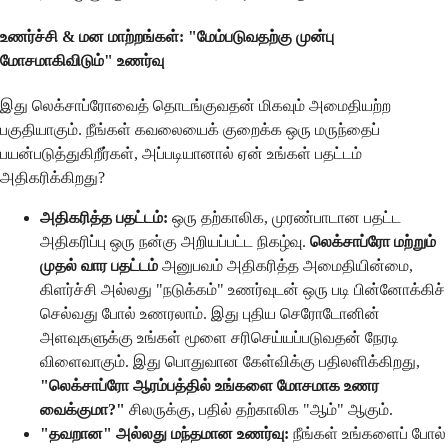
உணர்ச்சி & மன மாற்றங்கள்: "மேம்படுவதற்கு முன்பு
மோசமாகிவிடும்" உணர்வு
இது லெக்சாப்ரோவைத் தொடங்குவதன் மிகவும் அமைதியற்ற
பகுதியாகும். நீங்கள் கவலையைக் குறைக்க ஒரு மருந்தைப்
பயன்படுத்துகிறீர்கள், அப்படியானால் ஏன் உங்கள் பதட்டம்
அதிகரிக்கிறது?
அதிகரித்த பதட்டம்:
ஒரு தற்காலிக, முரண்பாடான பதட்ட
அதிகரிப்பு ஒரு நன்கு அறியப்பட்ட நிகழ்வு.
லெக்சாப்ரோ மற்றும்
முதல் வார பதட்டம்
அனுபவம் அதிகரித்த அமைதியின்மை,
கிளர்ச்சி அல்லது "நடுக்கம்" உணர்வுடன் ஒரு படி பின்னோக்கிச்
செல்வது போல் உணரலாம். இது புதிய செரோடோனின்
அளவுகளுக்கு உங்கள் மூளை சரிசெய்யப்படுவதன் நேரடி
விளைவாகும். இது பொதுவான கேள்விக்கு பதிலளிக்கிறது,
"லெக்சாப்ரோ ஆரம்பத்தில் உங்களை மோசமாக உணர
வைக்குமா?"
சிலருக்கு, பதில் தற்காலிக "ஆம்" ஆகும்.
"தவறான" அல்லது மந்தமான உணர்வு:
நீங்கள் உங்களைப் போல்