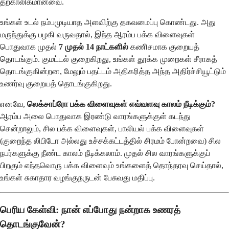
தற்காலிகமானவை.
உங்கள் உடல் நம்பமுடியாத அளவிற்கு தகவமைப்பு கொண்டது. அது
மருந்துக்கு பழகி வருவதால், இந்த ஆரம்ப பக்க விளைவுகள்
பொதுவாக முதல்
7 முதல் 14 நாட்களில்
கணிசமாக குறையத்
தொடங்கும். குமட்டல் குறைகிறது, உங்கள் தூக்க முறைகள் சீராகத்
தொடங்குகின்றன, மேலும் பதட்டம் அதிகரித்த அந்த அதிர்ச்சியூட்டும்
உணர்வு குறையத் தொடங்குகிறது.
எனவே,
லெக்சாப்ரோ பக்க விளைவுகள் எவ்வளவு காலம் நீடிக்கும்?
ஆரம்ப அலை பொதுவாக இரண்டு வாரங்களுக்குள் கடந்து
சென்றாலும், சில பக்க விளைவுகள், பாலியல் பக்க விளைவுகள்
(குறைந்த லிபிடோ அல்லது உச்சக்கட்டத்தில் சிரமம் போன்றவை) சில
நபர்களுக்கு நீண்ட காலம் நீடிக்கலாம். முதல் சில வாரங்களுக்குப்
பிறகும் எந்தவொரு பக்க விளைவும் உங்களைத் தொந்தரவு செய்தால்,
உங்கள் சுகாதார வழங்குநருடன் பேசுவது மதிப்பு.
பெரிய கேள்வி: நான் எப்போது நன்றாக உணரத்
தொடங்குவேன்?