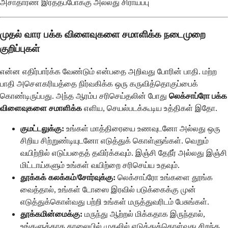
அசாதாரண இரத்தப்போக்கு அல்லது சிராய்ப்பு
முதல் வார பக்க விளைவுகளை சமாளிக்க நடைமுறை
குறிப்புகள்
என்ன எதிர்பார்க்க வேண்டும் என்பதை அறிவது போரின் பாதி. மற்ற
பாதி அசௌகரியத்தை நிர்வகிக்க ஒரு கருவித்தொகுப்பைக்
கொண்டிருப்பது. அந்த ஆரம்ப சரிசெய்தலின் போது
லெக்சாப்ரோ பக்க
விளைவுகளை சமாளிக்க
எளிய, செயல்படக்கூடிய உத்திகள் இதோ.
குமட்டலுக்கு:
உங்கள் மாத்திரையை உணவுடனோ அல்லது ஒரு
சிறிய சிற்றுண்டியுடனோ எடுத்துக் கொள்ளுங்கள். வெறும்
வயிற்றில் எடுப்பதைத் தவிர்க்கவும். இஞ்சி தேநீர் அல்லது இஞ்சி
மிட்டாய்களும் உங்கள் வயிற்றை சரிசெய்ய உதவும்.
தூக்கக் கலக்கம்/சோர்வுக்கு:
லெக்சாப்ரோ உங்களை தூங்க
வைத்தால், உங்கள் டோஸை இரவில் படுக்கைக்கு முன்
எடுத்துக்கொள்வது பற்றி உங்கள் மருத்துவரிடம் பேசுங்கள்.
தூக்கமின்மைக்கு:
மருந்து ஆற்றல் மிக்கதாக இருந்தால்,
உங்களுக்காக காலையில் முதலில் எடுத்துக்கொள்வது சிறந்த