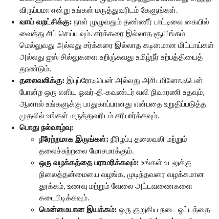
விருப்பமா என்று உங்கள் மருத்துவரிடம் கேளுங்கள்.
வாய் வறட்சிக்கு:
நாள் முழுவதும் தண்ணீர் பாட்டிலை கையில்
வைத்து சிப் செய்யவும். சர்க்கரை இல்லாத சூயிங்கம்
மெல்லுவது அல்லது சர்க்கரை இல்லாத கடினமான மிட்டாய்கள்
அல்லது ஐஸ் சில்லுகளை உறிஞ்சுவது உமிழ்நீர் உற்பத்தியைத்
தூண்டும்.
தலைவலிக்கு:
இபுப்ரோஃபென் அல்லது அசிடமினோஃபென்
போன்ற ஒரு எளிய ஓவர்-தி-கவுண்டர் வலி நிவாரணி உதவும்,
ஆனால் உங்களுக்கு பாதுகாப்பானது என்பதை உறுதிப்படுத்த
முதலில் உங்கள் மருத்துவரிடம் சரிபார்க்கவும்.
பொது நல்வாழ்வு:
நீரேற்றமாக இருங்கள்:
நீரிழப்பு தலைவலி மற்றும்
தலைச்சுற்றலை மோசமாக்கும்.
ஒரு வழக்கத்தை பராமரிக்கவும்:
உங்கள் உடலுக்கு
நிலைத்தன்மையை வழங்க, முடிந்தவரை வழக்கமான
தூக்கம், உணவு மற்றும் வேலை அட்டவணைகளை
கடைபிடிக்கவும்.
மென்மையான இயக்கம்:
ஒரு குறுகிய நடை ஓட்டத்தை