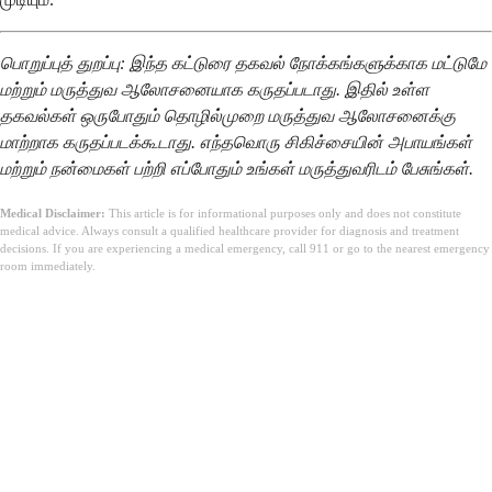
பொறுப்புத் துறப்பு: இந்த கட்டுரை தகவல் நோக்கங்களுக்காக மட்டுமே
மற்றும் மருத்துவ ஆலோசனையாக கருதப்படாது. இதில் உள்ள
தகவல்கள் ஒருபோதும் தொழில்முறை மருத்துவ ஆலோசனைக்கு
மாற்றாக கருதப்படக்கூடாது. எந்தவொரு சிகிச்சையின் அபாயங்கள்
மற்றும் நன்மைகள் பற்றி எப்போதும் உங்கள் மருத்துவரிடம் பேசுங்கள்.
Medical Disclaimer:
This article is for informational purposes only and does not constitute
medical advice. Always consult a qualified healthcare provider for diagnosis and treatment
decisions. If you are experiencing a medical emergency, call 911 or go to the nearest emergency
room immediately.