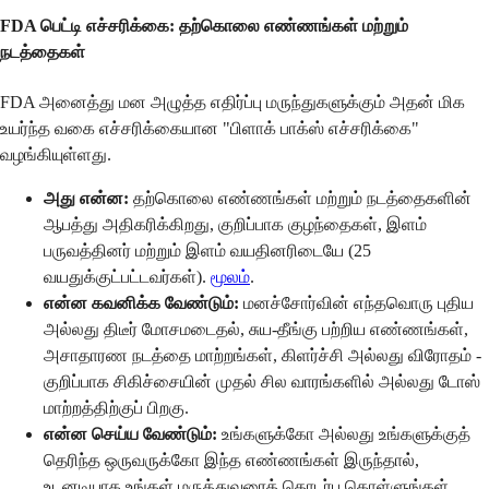
FDA பெட்டி எச்சரிக்கை: தற்கொலை எண்ணங்கள் மற்றும்
நடத்தைகள்
FDA அனைத்து மன அழுத்த எதிர்ப்பு மருந்துகளுக்கும் அதன் மிக
உயர்ந்த வகை எச்சரிக்கையான "பிளாக் பாக்ஸ் எச்சரிக்கை"
வழங்கியுள்ளது.
அது என்ன:
தற்கொலை எண்ணங்கள் மற்றும் நடத்தைகளின்
ஆபத்து அதிகரிக்கிறது, குறிப்பாக குழந்தைகள், இளம்
பருவத்தினர் மற்றும் இளம் வயதினரிடையே (25
வயதுக்குட்பட்டவர்கள்).
மூலம்
.
என்ன கவனிக்க வேண்டும்:
மனச்சோர்வின் எந்தவொரு புதிய
அல்லது திடீர் மோசமடைதல், சுய-தீங்கு பற்றிய எண்ணங்கள்,
அசாதாரண நடத்தை மாற்றங்கள், கிளர்ச்சி அல்லது விரோதம் -
குறிப்பாக சிகிச்சையின் முதல் சில வாரங்களில் அல்லது டோஸ்
மாற்றத்திற்குப் பிறகு.
என்ன செய்ய வேண்டும்:
உங்களுக்கோ அல்லது உங்களுக்குத்
தெரிந்த ஒருவருக்கோ இந்த எண்ணங்கள் இருந்தால்,
உடனடியாக உங்கள் மருத்துவரைத் தொடர்பு கொள்ளுங்கள்.