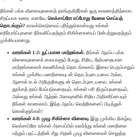
நீங்கள் பக்க விளைவுகளைத் தாங்குகிறீர்கள் ஒரு காரணத்திற்காக:
சிறப்பாக உணர. எனவே,
லெக்சாப்ரோ எப்போது வேலை செய்யத்
தொடங்கும்?
காலக்கெடுவைப் புரிந்துகொள்வது உங்கள்
எதிர்பார்ப்புகளை நிர்வகிப்பதற்கும் சிகிச்சையைப் பின்பற்றுவதற்கும்
முக்கியமானது.
வாரங்கள் 1-2: நுட்பமான மாற்றங்கள்.
நீங்கள் ஆரம்ப பக்க
விளைவுகளைக் கையாளும் போது, சிறிய, நேர்மறையான
மாற்றங்களைக் கவனிக்கத் தொடங்கலாம். இவை பெரும்பாலும்
உங்கள் முக்கிய மனநிலையுடன் தொடர்புடையவை அல்ல,
ஆனால் உடல் அறிகுறிகளுடன் தொடர்புடையவை. உங்கள்
தூக்கத் தரம் மேம்படுவதையும், உங்கள் பசி திரும்புவதையும்,
அல்லது உங்கள் ஆற்றல் அளவுகளில் சிறிய அதிகரிப்பையும்
நீங்கள் காணலாம். இந்த ஆரம்ப வெற்றிகளைப் பிடித்துக்
கொள்ளுங்கள்!
வாரங்கள் 4-8: முழு சிகிச்சை விளைவு.
இது முக்கிய நிகழ்வு.
லெக்சாப்ரோ உங்கள் அமைப்பில் வளர்ந்து உங்கள் மனநிலை
மற்றும் பதட்டத்தின் மீது அதன் முழு விளைவைச் செலுத்த