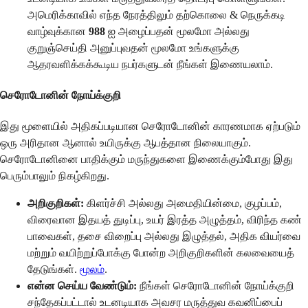
அமெரிக்காவில் எந்த நேரத்திலும் தற்கொலை & நெருக்கடி
வாழ்வுக்கான
988
ஐ அழைப்பதன் மூலமோ அல்லது
குறுஞ்செய்தி அனுப்புவதன் மூலமோ உங்களுக்கு
ஆதரவளிக்கக்கூடிய நபர்களுடன் நீங்கள் இணையலாம்.
செரோடோனின் நோய்க்குறி
இது மூளையில் அதிகப்படியான செரோடோனின் காரணமாக ஏற்படும்
ஒரு அரிதான ஆனால் உயிருக்கு ஆபத்தான நிலையாகும்.
செரோடோனினை பாதிக்கும் மருந்துகளை இணைக்கும்போது இது
பெரும்பாலும் நிகழ்கிறது.
அறிகுறிகள்:
கிளர்ச்சி அல்லது அமைதியின்மை, குழப்பம்,
விரைவான இதயத் துடிப்பு, உயர் இரத்த அழுத்தம், விரிந்த கண்
பாவைகள், தசை விறைப்பு அல்லது இழுத்தல், அதிக வியர்வை
மற்றும் வயிற்றுப்போக்கு போன்ற அறிகுறிகளின் கலவையைத்
தேடுங்கள்.
மூலம்
.
என்ன செய்ய வேண்டும்:
நீங்கள் செரோடோனின் நோய்க்குறி
சந்தேகப்பட்டால் உடனடியாக அவசர மருத்துவ கவனிப்பைப்