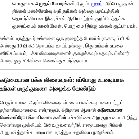
பொதுவாக
4 முதல் 8 வாரங்கள்
ஆகும்.
மூலம்
. அப்போதுதான்
நீங்கள் மனச்சோர்வு அறிகுறிகள் அல்லது பதட்டத்தின்
தொடர்ச்சியான இரைச்சல் ஆகியவற்றில் குறிப்பிடத்தக்க
குறைப்பைக் காண்பீர்கள். பொறுமை இங்கு உங்கள் சூப்பர் பவர்.
உங்கள் மருத்துவர் உங்களை ஒரு குறைந்த டோஸில் (எ.கா., 5 மி.கி
அல்லது 10 மி.கி) தொடங்க வாய்ப்புள்ளது, இது உங்கள் உடலை
சரிசெய்யவும், பக்க விளைவுகளைக் குறைக்கவும் உதவும், பின்னர்
அதை ஒரு சிகிச்சை நிலைக்கு உயர்த்தலாம்.
கடுமையான பக்க விளைவுகள்: எப்போது உடனடியாக
உங்கள் மருத்துவரை அழைக்க வேண்டும்
பெரும்பாலான ஆரம்ப விளைவுகள் கையாளக்கூடியவை மற்றும்
தற்காலிகமானவை என்றாலும், அரிதான ஆனால்
கடுமையான
லெக்சாப்ரோ பக்க விளைவுகளின்
எச்சரிக்கை அறிகுறிகளை அறிந்து
கொள்வது முக்கியம். பின்வருவனவற்றில் எதையாவது நீங்கள்
அனுபவித்தால் உடனடியாக மருத்துவ உதவியை நாடுங்கள்.