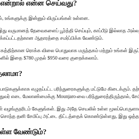
ை என்றால் என்ன செய்வது?
ால், உங்களுக்கு இன்னும் விருப்பங்கள் உள்ளன.
து. இது வருமானத் தேவைகளைப் பூர்த்தி செய்யும், காப்பீடு இல்லாத 
க்கப்பட்டதற்கான ஆதாரத்தை சமர்ப்பிக்க வேண்டும்.
கத்திற்கான ரொக்க விலை பொதுவாக மருந்தகம் மற்றும் உங்கள் இருப்ப
்களில் இதை $780 முதல் $950 வரை குறைக்கலாம்.
்தலாமா?
டுகளுக்காக எழுதப்பட்ட பரிந்துரைகளுக்கு மட்டுமே கிடைக்கும். தற்போ
துவர் எடை மேலாண்மைக்கு Mounjaro-வை பரிந்துரைத்திருந்தால், சேம
் வழங்குநரிடம் கேளுங்கள். இது அதே செயலில் உள்ள மூலப்பொருளான 
ன் சொந்த தனி சேமிப்பு அட்டை திட்டத்தைக் கொண்டுள்ளது, இது ஒ
ொள்ள வேண்டும்?