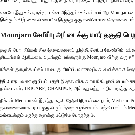
$647 வரை உள்ளது, மேலும் ஆண்டு வரம்பு $8,411 ஆகும். நீங்கள் வர
எனவே இது உங்களுக்கு என்ன அர்த்தம்? உங்கள் காப்பீடு Mounjaro-வ
இன்னும் விற்பனை விலையில் இருந்து ஒரு கணிசமான தொகையைக் குறைக்
Mounjaro சேமிப்பு அட்டைக்கு யார் தகுதி பெ
தகுதி பெற, நீங்கள் சில தேவைகளைப் பூர்த்தி செய்ய வேண்டும். உங்கள
திட்டங்கள் ஆகியவை அடங்கும். உங்களுக்கு Mounjaro-விற்கு ஒரு சரிய
நீங்கள் குறைந்தபட்சம் 18 வயது நிரம்பியவராகவும், அமெரிக்கா அல்லத
இப்போது பலரை குழப்பும் பகுதி இதோ. எந்த அரசு நிதியுதவி பெறும் சுகாத
நன்மைகள், TRICARE, CHAMPUS, அல்லது எந்த மாநில மருந்து உதவித் 
நீங்கள் Medicare-ல் இருந்து உதவி தேடுகிறீர்கள் என்றால், Medica
தவணைகளாக பரப்ப ஒரு விருப்பத்தை வழங்கலாம். மத்திய சட்டம் Medic
உள்ளடக்கும் மருந்துகளுக்கு மட்டுமே பொருந்தும்.