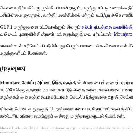
செலவை நிர்வகிப்பது முக்கியம் என்றாலும், மருந்து எப்படி உணரக்கூட
பசியின்மை குறைதல், வாந்தி, மலச்சிக்கல் மற்றும் வயிற்று அ
GLP 1 மருந்துகளை உட்கொள்ளும் சிலரும்
சல்பர் ஏப்பத்தை கவனிக்க
வலியைப் புகாரளிக்கின்றனர். உங்களுக்கு இவை ஏற்பட்டால்,
Mounjaro
உங்கள் உடல் சரிசெய்யப்படும்போது பெரும்பாலான பக்க விளைவுகள் 
மருத்துவரிடம் பேசுங்கள்.
முடிவுரை
Mounjaro சேமிப்பு அட்டை
இந்த மருந்தின் விலையைக் குறைப்பதற்கான
மட்டுமே செலுத்தலாம். உங்கள் காப்பீடு அதை உள்ளடக்கவில்லை என்ற
மருந்தகம் அனைத்தையும் சரியாகச் செயல்படுத்துவதை உறுதி செய்வத
நீங்கள் அட்டைக்கு தகுதி பெறவில்லை என்றால், நோயாளி உதவித் திட்
கண்டறிய உங்கள் வழங்குநர் அல்லது மருந்தாளுநருடன் பேசுங்கள்.
Medical Disclaimer:
This article is for informational purposes only and does not constitute med
immediately.