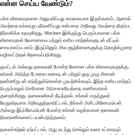
என்ன செய்ய வேண்டும்?
பக்க விளைவுகளை அனுபவிப்பது கவலையாக இருக்கலாம், ஆனால்
அவற்றை எவ்வாறு பதிலளிப்பது என்பதை அறிவது அவற்றை திறம்பட
நிர்வகிக்க உதவுகிறது. Mucinex இலிருந்து பெரும்பாலான பக்க
விளைவுகள் லேசானவை மற்றும் எளிய மாற்றங்களுடன் வீட்டில்
கையாளப்படலாம். இருப்பினும், சில சூழ்நிலைகளுக்கு தொழில்முறை
வழிகாட்டுதல் தேவைப்படுகிறது.
குமட்டல் அல்லது தலைவலி போன்ற லேசான பக்க விளைவுகளுக்கு,
உங்கள் அடுத்த டோஸை உணவுடன் மற்றும் ஒரு முழு கிளாஸ்
தண்ணீருடன் எடுத்துக்கொள்ள முயற்சிக்கவும். இந்த எளிய மாற்றம்
பெரும்பாலும் செரிமான அசௌகரியத்தை கணிசமாகக்
குறைக்கிறது. தலைவலிகள் நீடித்தால், உங்கள் மருத்துவர்
வேறுவிதமாக அறிவுறுத்தாவிட்டால், நீங்கள் அசிடமினோஃபென்
அல்லது இபுப்ரோஃபென் போன்ற உங்கள் வழக்கமான தலைவலி
நிவாரணிகளைப் பயன்படுத்தலாம்.
தலைச்சுற்றல் ஏற்பட்டால், அது கடந்து செல்லும் வரை உட்காரவும்