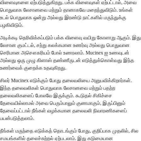
விளைவுகளை ஏற்படுத்துகிறது. பக்க விளைவுகள் ஏற்பட்டால், அவை
பொதுவாக லேசானவை மற்றும் தானாகவே மறைந்துவிடும். உங்கள்
உடல் பொதுவாக ஒன்று அல்லது இரண்டு நாட்களில் மருந்துக்கு
பழகிவிடும்.
அடிக்கடி தெரிவிக்கப்படும் பக்க விளைவு வயிறு கோளாறு ஆகும். இது
லேசான குமட்டல், சற்று கலக்கமான உணர்வு அல்லது பொதுவான
செரிமான அசௌகரியம் போல் உணரலாம். Mucinex ஐ உணவுடன்
அல்லது ஒரு முழு கிளாஸ் தண்ணீருடன் எடுத்துக்கொள்வது இந்த
உணர்வைக் குறைக்க உதவுகிறது.
சிலர் Mucinex எடுக்கும் போது தலைவலியை அனுபவிக்கிறார்கள்.
இந்த தலைவலிகள் பொதுவாக லேசானவை மற்றும் பதற்ற
தலைவலிகளைப் போலவே இருக்கும். கூடுதல் சிகிச்சை
தேவையில்லாமல் அவை பெரும்பாலும் குணமாகும், இருப்பினும்
தேவைப்பட்டால் நீங்கள் வழக்கமான தலைவலி நிவாரணிகளைப்
பயன்படுத்தலாம்.
நீங்கள் மருந்தை எடுக்கத் தொடங்கும் போது, குறிப்பாக முதலில், சில
சமயங்களில் தலைச்சுற்றல் ஏற்படலாம். இது கடுமையான