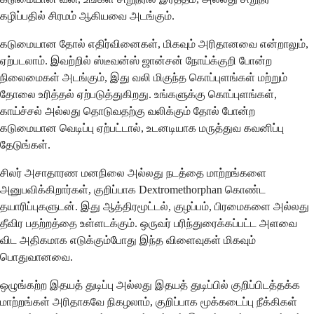
கழிப்பதில் சிரமம் ஆகியவை அடங்கும்.
கடுமையான தோல் எதிர்வினைகள், மிகவும் அரிதானவை என்றாலும்,
ஏற்படலாம். இவற்றில் ஸ்டீவன்ஸ் ஜான்சன் நோய்க்குறி போன்ற
நிலைமைகள் அடங்கும், இது வலி மிகுந்த கொப்புளங்கள் மற்றும்
தோலை உரித்தல் ஏற்படுத்துகிறது. உங்களுக்கு கொப்புளங்கள்,
காய்ச்சல் அல்லது தொடுவதற்கு வலிக்கும் தோல் போன்ற
கடுமையான வெடிப்பு ஏற்பட்டால், உடனடியாக மருத்துவ கவனிப்பு
தேடுங்கள்.
சிலர் அசாதாரண மனநிலை அல்லது நடத்தை மாற்றங்களை
அனுபவிக்கிறார்கள், குறிப்பாக Dextromethorphan கொண்ட
தயாரிப்புகளுடன். இது ஆத்திரமூட்டல், குழப்பம், பிரமைகளை அல்லது
தீவிர பதற்றத்தை உள்ளடக்கும். ஒருவர் பரிந்துரைக்கப்பட்ட அளவை
விட அதிகமாக எடுக்கும்போது இந்த விளைவுகள் மிகவும்
பொதுவானவை.
ஒழுங்கற்ற இதயத் துடிப்பு அல்லது இதயத் துடிப்பில் குறிப்பிடத்தக்க
மாற்றங்கள் அரிதாகவே நிகழலாம், குறிப்பாக மூக்கடைப்பு நீக்கிகள்