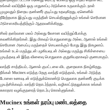
உங்கள் வயிற்றில் ஒரு பாதுகாப்பு அடுக்கை உருவாக்கும். நாள்
முழுவதும் நிறைய தண்ணீர் குடிப்பது உதவுகிறது, ஏனெனில்
நீரேற்றமாக இருப்பது மருந்தின் செயல்திறனுக்கும் உங்கள் செரிமான
அசௌகரியத்திற்கும் ஆதரவளிக்கிறது.
சிலர் தளர்வான மலம் அல்லது லேசான வயிற்றுப்போக்கு
கவனிக்கிறார்கள். இது மிகவும் பொதுவானது அல்ல, ஆனால் உங்கள்
செரிமான அமைப்பு மருந்தைச் செயலாக்கும் போது இது நிகழலாம்.
உங்கள் உடல் மருந்துடன் பழகியவுடன் அல்லது மருந்து சிகிச்சையை
முடித்தவுடன் இந்த விளைவு பொதுவாக குறுகியதாகவும் குணமாகும்.
வாந்தி சாத்தியம், ஆனால் குமட்டலை விட குறைவாக நிகழ்கிறது.
நீங்கள் Mucinex எடுத்த பிறகு வாந்தி எடுத்தால், உங்கள் அடுத்த
டோஸை உணவுடன் எடுத்துக்கொண்டு மெதுவாக தண்ணீர் குடிக்க
முயற்சிக்கவும். வாந்தி தொடர்ந்தால், வழிகாட்டுதலுக்காக உங்கள்
சுகாதார வழங்குநரைத் தொடர்பு கொள்ளுங்கள்.
Mucinex உங்கள் நரம்பு மண்டலத்தை