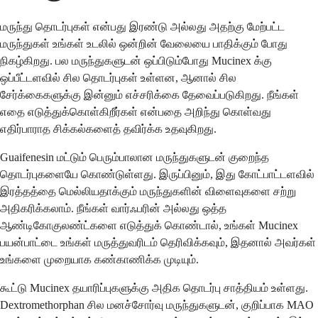
மருந்து தொடர்புகள் என்பது இரண்டு அல்லது அதற்கு மேற்பட்ட
மருந்துகள் உங்கள் உடலில் ஒன்றின் வேலையை பாதிக்கும் போது
நிகழ்கிறது. பல மருந்துகளுடன் ஒப்பிடும்போது Mucinex க்கு
ஒப்பீட்டளவில் சில தொடர்புகள் உள்ளன, ஆனால் சில
சேர்க்கைகளுக்கு இன்னும் எச்சரிக்கை தேவைப்படுகிறது. நீங்கள்
எதை எடுத்துக்கொள்கிறீர்கள் என்பதை அறிந்து கொள்வது
எதிர்பாராத சிக்கல்களைத் தவிர்க்க உதவுகிறது.
Guaifenesin மட்டும் பெரும்பாலான மருந்துகளுடன் குறைந்த
தொடர்புகளையே கொண்டுள்ளது. இருப்பினும், இது கோட்பாட்டளவில்
இரத்தத்தை மெல்லியதாக்கும் மருந்துகளின் விளைவுகளை சற்று
அதிகரிக்கலாம். நீங்கள் வார்ஃபரின் அல்லது ஒத்த
ஆண்டிகோகுலண்ட்களை எடுத்துக் கொண்டால், உங்கள் Mucinex
பயன்பாட்டை உங்கள் மருத்துவரிடம் தெரிவிக்கவும், இதனால் அவர்கள்
உங்களை முறையாக கண்காணிக்க முடியும்.
கூட்டு Mucinex தயாரிப்புகளுக்கு அதிக தொடர்பு சாத்தியம் உள்ளது.
Dextromethorphan சில மனச்சோர்வு மருந்துகளுடன், குறிப்பாக MAO