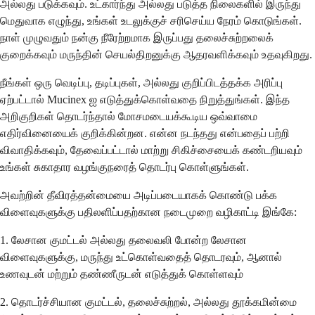
அல்லது படுக்கவும். உட்கார்ந்து அல்லது படுத்த நிலைகளில் இருந்து
மெதுவாக எழுந்து, உங்கள் உடலுக்குச் சரிசெய்ய நேரம் கொடுங்கள்.
நாள் முழுவதும் நன்கு நீரேற்றமாக இருப்பது தலைச்சுற்றலைக்
குறைக்கவும் மருந்தின் செயல்திறனுக்கு ஆதரவளிக்கவும் உதவுகிறது.
நீங்கள் ஒரு வெடிப்பு, தடிப்புகள், அல்லது குறிப்பிடத்தக்க அரிப்பு
ஏற்பட்டால் Mucinex ஐ எடுத்துக்கொள்வதை நிறுத்துங்கள். இந்த
அறிகுறிகள் தொடர்ந்தால் மோசமடையக்கூடிய ஒவ்வாமை
எதிர்வினையைக் குறிக்கின்றன. என்ன நடந்தது என்பதைப் பற்றி
விவாதிக்கவும், தேவைப்பட்டால் மாற்று சிகிச்சையைக் கண்டறியவும்
உங்கள் சுகாதார வழங்குநரைத் தொடர்பு கொள்ளுங்கள்.
அவற்றின் தீவிரத்தன்மையை அடிப்படையாகக் கொண்டு பக்க
விளைவுகளுக்கு பதிலளிப்பதற்கான நடைமுறை வழிகாட்டி இங்கே:
1. லேசான குமட்டல் அல்லது தலைவலி போன்ற லேசான
விளைவுகளுக்கு, மருந்து உட்கொள்வதைத் தொடரவும், ஆனால்
உணவுடன் மற்றும் தண்ணீருடன் எடுத்துக் கொள்ளவும்
2. தொடர்ச்சியான குமட்டல், தலைச்சுற்றல், அல்லது தூக்கமின்மை