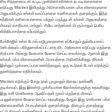
சில சிந்தனையுடன் கூடிய முன்னெச்சரிக்கை நடவடிக்கைகளை
எடுப்பது Mucinex இலிருந்து அசௌகரியமான பக்க விளைவுகளை
அனுபவிக்கும் உங்கள் வாய்ப்புகளை கணிசமாகக் குறைக்கும். இந்த
உத்திகள் எளிமையானவை மற்றும் மருந்துடன் உங்கள் அனுபவத்தை
மிகவும் வசதியாக மாற்றும். சிறிய மாற்றங்கள் பெரும்பாலும் பெரிய
வித்தியாசத்தை ஏற்படுத்தும்.
பேக்கேஜில் உள்ள டோஸ் வழிமுறைகளை எப்போதும் துல்லியமாகப்
பின்பற்றவும். பரிந்துரைக்கப்பட்டதை விட அதிகமாக எடுப்பது மருந்தை
சிறப்பாக அல்லது வேகமாக வேலை செய்ய வைக்காது, ஆனால் இது
உங்கள் பக்க விளைவுகளின் அபாயத்தை அதிகரிக்கிறது. நீங்கள்
இன்னும் மூக்கடைப்பாக உணர்ந்தாலும், ஒரு கூடுதல் டோஸ் எடுக்கும்
தூண்டுதலை எதிர்க்கவும்.
Mucinex எடுக்கும் போது நாள் முழுவதும் நிறைய தண்ணீர்
குடிக்கவும். இது இரண்டு முக்கியமான நோக்கங்களுக்கு உதவுகிறது:
இது சளி மெலிவதை ஆதரிப்பதன் மூலம் மருந்தை மிகவும்
பயனுள்ளதாக வேலை செய்ய உதவுகிறது, மேலும் இது செரிமான பக்க
விளைவுகளின் அபாயத்தைக் குறைக்கிறது. தினமும் குறைந்தது
எட்டு கிளாஸ் தண்ணீரைக் குடிப்பதை இலக்காகக் கொள்ளுங்கள்.