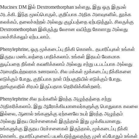
Mucinex DM இல் Dextromethorphan உள்ளது, இது ஒரு இருமல்
அடக்கி. இந்த மூலப்பொருள், குறிப்பாக அதிக அளவுகளில், தூக்க
கலக்கம், தலைச்சுற்றல் அல்லது குழப்பத்தை ஏற்படுத்தும். சிலருக்கு
Dextromethorphan இலிருந்து லேசான வயிற்று கோளாறு அல்லது
மலச்சிக்கலும் ஏற்படலாம்.
Phenylephrine, ஒரு மூக்கடைப்பு நீக்கி கொண்ட தயாரிப்புகள் உங்கள்
இருதய மண்டலத்தை பாதிக்கலாம். உங்கள் இதயம் வேகமாக
துடிப்பதை நீங்கள் கவனிக்கலாம் அல்லது சற்று படபடப்பாக அல்லது
அமைதியற்றவராக உணரலாம். சில மக்கள் மூக்கடைப்பு நீக்கிகளை
எடுக்கும் போது, குறிப்பாக நாள் பிற்பகுதியில் எடுக்கும் போது,
தூங்குவதில் சிரமம் இருப்பதாக தெரிவிக்கின்றனர்.
Phenylephrine சில நபர்களில் இரத்த அழுத்தத்தை சற்று
அதிகரிக்கலாம். இது ஆரோக்கியமானவர்களுக்கு பொதுவாக கவலை
இல்லை, ஆனால் உங்களுக்கு ஏற்கனவே உயர் இரத்த அழுத்தம்
அல்லது இதய பிரச்சனைகள் இருந்தால் இது முக்கியமானது.
உங்களுக்கு இருதய பிரச்சனைகள் இருந்தால், மூக்கடைப்பு நீக்கி
கொண்ட தயாரிப்புகளைப் பயன்படுத்துவதற்கு முன் எப்போதும் உங்கள்