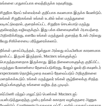
உங்களை பாதுகாப்பாக வைத்திருக்க உதவுகிறது.
சிறுநீரக நோய் உள்ளவர்கள் குறிப்பாக கவனமாக இருக்க வேண்டும்.
உங்கள் சிறுநீரகங்கள் உங்கள் உடலில் உள்ள மருந்துகளை
வடிகட்டுவதால், குறைக்கப்பட்ட சிறுநீரக செயல்பாடு மருந்து
குவிவதற்கு வழிவகுக்கும். இது பக்க விளைவுகளின் அபாயத்தை
அதிகரிக்கிறது, எனவே உங்கள் மருத்துவர் குறைந்த டோஸ் அல்லது
வேறு சிகிச்சையை பரிந்துரைக்கலாம்.
நீங்கள் புகைப்பிடித்தல், ஆஸ்துமா அல்லது எம்ஃபிஸிமா காரணமாக
நாள்பட்ட இருமல் இருந்தால், Mucinex உங்களுக்குப்
பொருத்தமானதாக இருக்காது. இந்த நிலைமைகளுக்கு குறிப்பிட்ட
மருத்துவ மேலாண்மை தேவைப்படுகிறது, மேலும் ஓவர்-தி-கவுண்டர்
expectorants தொழில்முறை கவனம் தேவைப்படும் அறிகுறிகளை
மறைக்கக்கூடும். உங்கள் மருத்துவர் உங்கள் சூழ்நிலைக்கு சிறந்த
விருப்பங்களுக்கு உங்களை வழிநடத்த முடியும்.
கர்ப்பிணி மற்றும் பாலூட்டும் பெண்கள் Mucinex ஐப்
பயன்படுத்துவதற்கு முன்பு தங்கள் சுகாதார வழங்குநரை அணுக
வேண்டும். Guaifenesin பொதுவாக ஒப்பீட்டளவில் பாதுகாப்பானதாக