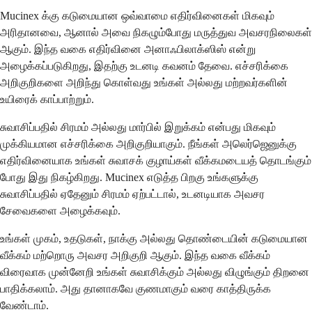
Mucinex க்கு கடுமையான ஒவ்வாமை எதிர்வினைகள் மிகவும்
அரிதானவை, ஆனால் அவை நிகழும்போது மருத்துவ அவசரநிலைகள்
ஆகும். இந்த வகை எதிர்வினை அனாஃபிலாக்ஸிஸ் என்று
அழைக்கப்படுகிறது, இதற்கு உடனடி கவனம் தேவை. எச்சரிக்கை
அறிகுறிகளை அறிந்து கொள்வது உங்கள் அல்லது மற்றவர்களின்
உயிரைக் காப்பாற்றும்.
சுவாசிப்பதில் சிரமம் அல்லது மார்பில் இறுக்கம் என்பது மிகவும்
முக்கியமான எச்சரிக்கை அறிகுறியாகும். நீங்கள் அலெர்ஜெனுக்கு
எதிர்வினையாக உங்கள் சுவாசக் குழாய்கள் வீக்கமடையத் தொடங்கும்
போது இது நிகழ்கிறது. Mucinex எடுத்த பிறகு உங்களுக்கு
சுவாசிப்பதில் ஏதேனும் சிரமம் ஏற்பட்டால், உடனடியாக அவசர
சேவைகளை அழைக்கவும்.
உங்கள் முகம், உதடுகள், நாக்கு அல்லது தொண்டையின் கடுமையான
வீக்கம் மற்றொரு அவசர அறிகுறி ஆகும். இந்த வகை வீக்கம்
விரைவாக முன்னேறி உங்கள் சுவாசிக்கும் அல்லது விழுங்கும் திறனை
பாதிக்கலாம். அது தானாகவே குணமாகும் வரை காத்திருக்க
வேண்டாம்.