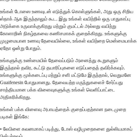
உங்கள் டோஸை உணவுடன் எடுத்துக் கொள்ளுங்கள், அது ஒரு சிறிய
ஸ்நாக் ஆக இருந்தாலும் கூட. இது உங்கள் வயிற்றில் ஒரு பாதுகாப்பு
அடுக்கை உருவாக்குகிறது மற்றும் குமட்டல் அல்லது வயிற்று
கோளாறின் நிகழ்தகவை கணிசமாகக் குறைக்கிறது. உங்களுக்கு
முழுமையான உணவு தேவையில்லை, உங்கள் வயிற்றை மென்மையாக்க
ஏதோ ஒன்று போதும்.
உங்களுக்கு உண்மையில் தேவைப்படும் அனைத்து கூறுகளும்
இருந்தால் தவிர, கூட்டு தயாரிப்புகளை எடுப்பதைத் தவிர்க்கவும்.
உங்களுக்கு மூக்கடைப்பு மற்றும் சளி மட்டுமே இருந்தால், வெறுமனே
Guaifenesin போதுமானது. தேவையற்ற மருந்துகளைச் சேர்ப்பது
சாத்தியமான பக்க விளைவுகளுக்கு உங்கள் வெளிப்பாட்டை
அதிகரிக்கிறது.
உங்கள் பக்க விளைவு அபாயத்தைக் குறைப்பதற்கான நடைமுறை
படிகள் இங்கே:
• லேபிளை கவனமாகப் படித்து, டோஸ் வழிமுறைகளை துல்லியமாகப்
பின்பற்றவும்