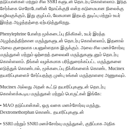
தடுப்பான்கள் மற்றும் சில SSRI களுடன் தொடர்பு கொள்ளலாம். இந்த
சேர்க்கை செரோடோனின் நோய்க்குறி என்ற கடுமையான நிலைக்கு
வழிவகுக்கும், இது குழப்பம், வேகமான இதயத் துடிப்பு மற்றும் உயர்
இரத்த அழுத்தத்தை ஏற்படுத்துகிறது.
Phenylephrine போன்ற மூக்கடைப்பு நீக்கிகள், உயர் இரத்த
அழுத்தத்திற்கான மருந்துகளுடன் தொடர்பு கொள்ளலாம், இதனால்
அவை குறைவாக பயனுள்ளதாக இருக்கும். அவை சில மனச்சோர்வு
மருந்துகள் மற்றும் ஒற்றைத் தலைவலி மருந்துகளுடனும் தொடர்பு
கொள்ளலாம். நீங்கள் வழக்கமாக பரிந்துரைக்கப்பட்ட மருந்துகளை
எடுத்துக் கொண்டால், மூக்கடைப்பு நீக்கிகளைக் கொண்ட Mucinex
தயாரிப்புகளைச் சேர்ப்பதற்கு முன்பு உங்கள் மருந்தாளரை அணுகவும்.
Mucinex அல்லது அதன் கூட்டு தயாரிப்புகளுடன் தொடர்பு
கொள்ளக்கூடிய மருந்துகள் மற்றும் பொருட்கள் இங்கே:
• MAO தடுப்பான்கள், ஒரு வகை மனச்சோர்வு மருந்து,
Dextromethorphan கொண்ட தயாரிப்புகளுடன்
• SSRI மற்றும் SNRI மனச்சோர்வு மருந்துகள், குறிப்பாக அதிக