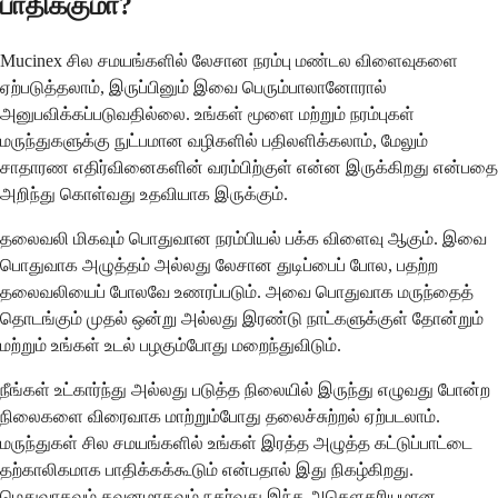
பாதிக்குமா?
Mucinex சில சமயங்களில் லேசான நரம்பு மண்டல விளைவுகளை
ஏற்படுத்தலாம், இருப்பினும் இவை பெரும்பாலானோரால்
அனுபவிக்கப்படுவதில்லை. உங்கள் மூளை மற்றும் நரம்புகள்
மருந்துகளுக்கு நுட்பமான வழிகளில் பதிலளிக்கலாம், மேலும்
சாதாரண எதிர்வினைகளின் வரம்பிற்குள் என்ன இருக்கிறது என்பதை
அறிந்து கொள்வது உதவியாக இருக்கும்.
தலைவலி மிகவும் பொதுவான நரம்பியல் பக்க விளைவு ஆகும். இவை
பொதுவாக அழுத்தம் அல்லது லேசான துடிப்பைப் போல, பதற்ற
தலைவலியைப் போலவே உணரப்படும். அவை பொதுவாக மருந்தைத்
தொடங்கும் முதல் ஒன்று அல்லது இரண்டு நாட்களுக்குள் தோன்றும்
மற்றும் உங்கள் உடல் பழகும்போது மறைந்துவிடும்.
நீங்கள் உட்கார்ந்து அல்லது படுத்த நிலையில் இருந்து எழுவது போன்ற
நிலைகளை விரைவாக மாற்றும்போது தலைச்சுற்றல் ஏற்படலாம்.
மருந்துகள் சில சமயங்களில் உங்கள் இரத்த அழுத்த கட்டுப்பாட்டை
தற்காலிகமாக பாதிக்கக்கூடும் என்பதால் இது நிகழ்கிறது.
மெதுவாகவும் கவனமாகவும் நகர்வது இந்த அசௌகரியமான