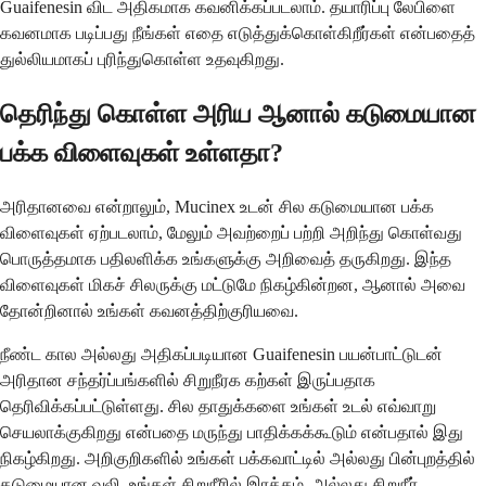
Guaifenesin விட அதிகமாக கவனிக்கப்படலாம். தயாரிப்பு லேபிளை
கவனமாக படிப்பது நீங்கள் எதை எடுத்துக்கொள்கிறீர்கள் என்பதைத்
துல்லியமாகப் புரிந்துகொள்ள உதவுகிறது.
தெரிந்து கொள்ள அரிய ஆனால் கடுமையான
பக்க விளைவுகள் உள்ளதா?
அரிதானவை என்றாலும், Mucinex உடன் சில கடுமையான பக்க
விளைவுகள் ஏற்படலாம், மேலும் அவற்றைப் பற்றி அறிந்து கொள்வது
பொருத்தமாக பதிலளிக்க உங்களுக்கு அறிவைத் தருகிறது. இந்த
விளைவுகள் மிகச் சிலருக்கு மட்டுமே நிகழ்கின்றன, ஆனால் அவை
தோன்றினால் உங்கள் கவனத்திற்குரியவை.
நீண்ட கால அல்லது அதிகப்படியான Guaifenesin பயன்பாட்டுடன்
அரிதான சந்தர்ப்பங்களில் சிறுநீரக கற்கள் இருப்பதாக
தெரிவிக்கப்பட்டுள்ளது. சில தாதுக்களை உங்கள் உடல் எவ்வாறு
செயலாக்குகிறது என்பதை மருந்து பாதிக்கக்கூடும் என்பதால் இது
நிகழ்கிறது. அறிகுறிகளில் உங்கள் பக்கவாட்டில் அல்லது பின்புறத்தில்
கடுமையான வலி, உங்கள் சிறுநீரில் இரத்தம், அல்லது சிறுநீர்