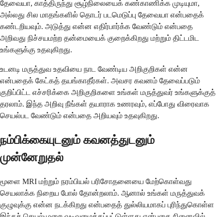
தேவையா, காத்திருந்து சூழ்நிலையைக் கண்காணிக்க முடியுமா,
அல்லது சில மாதங்களில் தொடர் படமெடுப்பு தேவையா என்பதைக்
கண்டறியவும். அடுத்து என்ன எதிர்பார்க்க வேண்டும் என்பதை
அறிவது நிச்சயமற்ற தன்மையைக் குறைக்கிறது மற்றும் திட்டமிட
உங்களுக்கு உதவுகிறது.
உடனடி மருத்துவ உதவியை நாட வேண்டிய அறிகுறிகள் என்ன
என்பதைக் கேட்கத் தயங்காதீர்கள். அவசர கவனம் தேவைப்படும்
குறிப்பிட்ட எச்சரிக்கை அறிகுறிகளை உங்கள் மருத்துவர் உங்களுக்குத்
தரலாம். இந்த அறிவு நீங்கள் தயாராக உணரவும், எப்போது விரைவாக
செயல்பட வேண்டும் என்பதை அறியவும் உதவுகிறது.
நம்பிக்கையுடனும் கவனத்துடனும்
முன்னேறுதல்
மூளை MRI மற்றும் நரம்பியல் பரிசோதனையை மேற்கொள்வது
செயலாக்க நிறைய போல் தோன்றலாம். ஆனால் உங்கள் மருத்துவக்
குழுவுக்கு என்ன நடக்கிறது என்பதைத் துல்லியமாகப் புரிந்துகொள்ள
இந்தச் செயல்முறை வடிவமைக்கப்பட்டுள்ளது என்பதை நினைவில்