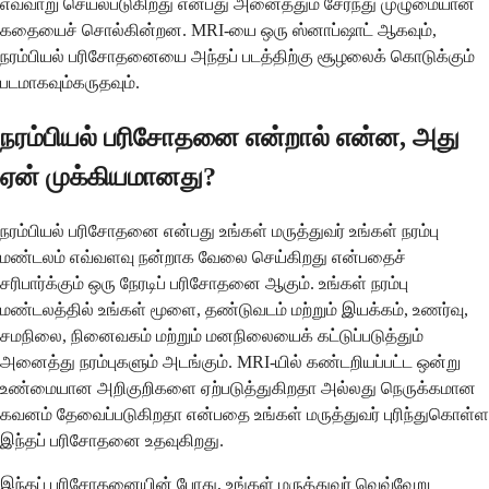
எவ்வாறு செயல்படுகிறது என்பது அனைத்தும் சேர்ந்து முழுமையான
கதையைச் சொல்கின்றன. MRI-யை ஒரு ஸ்னாப்ஷாட் ஆகவும்,
நரம்பியல் பரிசோதனையை அந்தப் படத்திற்கு சூழலைக் கொடுக்கும்
படமாகவும்கருதவும்.
நரம்பியல் பரிசோதனை என்றால் என்ன, அது
ஏன் முக்கியமானது?
நரம்பியல் பரிசோதனை என்பது உங்கள் மருத்துவர் உங்கள் நரம்பு
மண்டலம் எவ்வளவு நன்றாக வேலை செய்கிறது என்பதைச்
சரிபார்க்கும் ஒரு நேரடிப் பரிசோதனை ஆகும். உங்கள் நரம்பு
மண்டலத்தில் உங்கள் மூளை, தண்டுவடம் மற்றும் இயக்கம், உணர்வு,
சமநிலை, நினைவகம் மற்றும் மனநிலையைக் கட்டுப்படுத்தும்
அனைத்து நரம்புகளும் அடங்கும். MRI-யில் கண்டறியப்பட்ட ஒன்று
உண்மையான அறிகுறிகளை ஏற்படுத்துகிறதா அல்லது நெருக்கமான
கவனம் தேவைப்படுகிறதா என்பதை உங்கள் மருத்துவர் புரிந்துகொள்ள
இந்தப் பரிசோதனை உதவுகிறது.
இந்தப் பரிசோதனையின் போது, உங்கள் மருத்துவர் வெவ்வேறு