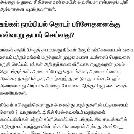
அல்லது அறுவை சிகிச்சை உண்மையில் அவசியமா என்பதைப் பற்றி
ஆலோசனை வழங்குவார்கள்.
உங்கள் நரம்பியல் தொடர் பரிசோதனைக்கு
எவ்வாறு தயார் செய்வது?
உங்கள் சந்திப்பிற்குத் தயாராவது நீங்கள் மேலும் நம்பிக்கையுடன் உணர
உதவும் மற்றும் உங்கள் மருத்துவர் முழுமையான படத்தைப் பெறுவதை
உறுதி செய்யும். உங்கள் அறிகுறிகளை விரிவாக எழுதுவதன் மூலம்
தொடங்குங்கள். அவை எப்போது தொடங்கின, அவை எவ்வளவு
அடிக்கடி நிகழ்கின்றன, அவற்றைத் தூண்டுவது என்ன, மேலும்
அவற்றை எது சிறப்பாக அல்லது மோசமாக ஆக்குகிறது என்பதைக்
கவனியுங்கள்.
நீங்கள் எடுத்துக்கொள்ளும் அனைத்து மருந்துகளின் பட்டியலையும்
கொண்டு வாருங்கள், இதில் மேல்-கவுண்டர் மருந்துகள்,
வைட்டமின்கள் மற்றும் சப்ளிமெண்ட்ஸ் அடங்கும். சில சமயங்களில்
அறிகுறிகள் மருந்துகளின் பக்க விளைவுகள் அல்லது வெவ்வேறு
மருந்துகளுக்கு இடையிலான தொடர்புகளாக இருக்கலாம்.