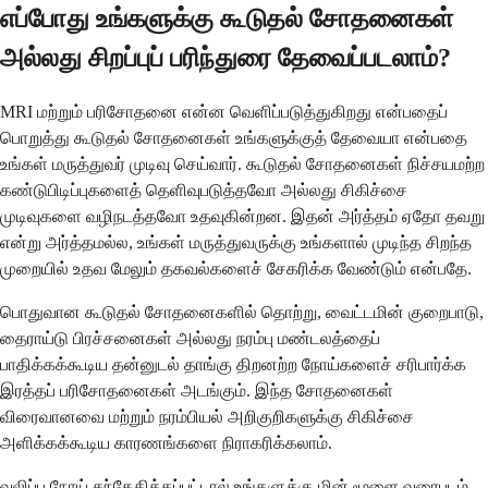
எப்போது உங்களுக்கு கூடுதல் சோதனைகள்
அல்லது சிறப்புப் பரிந்துரை தேவைப்படலாம்?
MRI மற்றும் பரிசோதனை என்ன வெளிப்படுத்துகிறது என்பதைப்
பொறுத்து கூடுதல் சோதனைகள் உங்களுக்குத் தேவையா என்பதை
உங்கள் மருத்துவர் முடிவு செய்வார். கூடுதல் சோதனைகள் நிச்சயமற்ற
கண்டுபிடிப்புகளைத் தெளிவுபடுத்தவோ அல்லது சிகிச்சை
முடிவுகளை வழிநடத்தவோ உதவுகின்றன. இதன் அர்த்தம் ஏதோ தவறு
என்று அர்த்தமல்ல, உங்கள் மருத்துவருக்கு உங்களால் முடிந்த சிறந்த
முறையில் உதவ மேலும் தகவல்களைச் சேகரிக்க வேண்டும் என்பதே.
பொதுவான கூடுதல் சோதனைகளில் தொற்று, வைட்டமின் குறைபாடு,
தைராய்டு பிரச்சனைகள் அல்லது நரம்பு மண்டலத்தைப்
பாதிக்கக்கூடிய தன்னுடல் தாங்கு திறனற்ற நோய்களைச் சரிபார்க்க
இரத்தப் பரிசோதனைகள் அடங்கும். இந்த சோதனைகள்
விரைவானவை மற்றும் நரம்பியல் அறிகுறிகளுக்கு சிகிச்சை
அளிக்கக்கூடிய காரணங்களை நிராகரிக்கலாம்.
வலிப்பு நோய் சந்தேகிக்கப்பட்டால் உங்களுக்கு மின் மூளை வரைபடம்