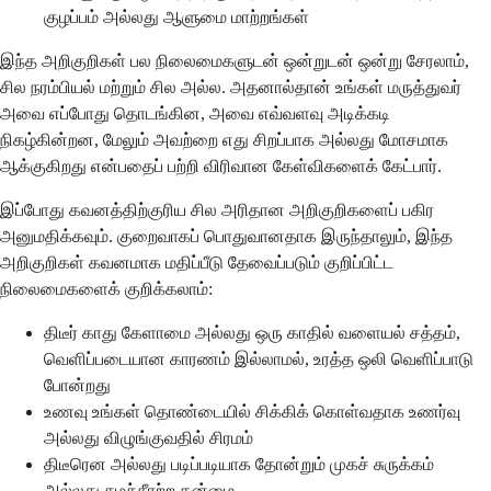
குழப்பம் அல்லது ஆளுமை மாற்றங்கள்
இந்த அறிகுறிகள் பல நிலைமைகளுடன் ஒன்றுடன் ஒன்று சேரலாம்,
சில நரம்பியல் மற்றும் சில அல்ல. அதனால்தான் உங்கள் மருத்துவர்
அவை எப்போது தொடங்கின, அவை எவ்வளவு அடிக்கடி
நிகழ்கின்றன, மேலும் அவற்றை எது சிறப்பாக அல்லது மோசமாக
ஆக்குகிறது என்பதைப் பற்றி விரிவான கேள்விகளைக் கேட்பார்.
இப்போது கவனத்திற்குரிய சில அரிதான அறிகுறிகளைப் பகிர
அனுமதிக்கவும். குறைவாகப் பொதுவானதாக இருந்தாலும், இந்த
அறிகுறிகள் கவனமாக மதிப்பீடு தேவைப்படும் குறிப்பிட்ட
நிலைமைகளைக் குறிக்கலாம்:
திடீர் காது கேளாமை அல்லது ஒரு காதில் வளையல் சத்தம்,
வெளிப்படையான காரணம் இல்லாமல், உரத்த ஒலி வெளிப்பாடு
போன்றது
உணவு உங்கள் தொண்டையில் சிக்கிக் கொள்வதாக உணர்வு
அல்லது விழுங்குவதில் சிரமம்
திடீரென அல்லது படிப்படியாக தோன்றும் முகச் சுருக்கம்
அல்லது சமச்சீரற்ற தன்மை