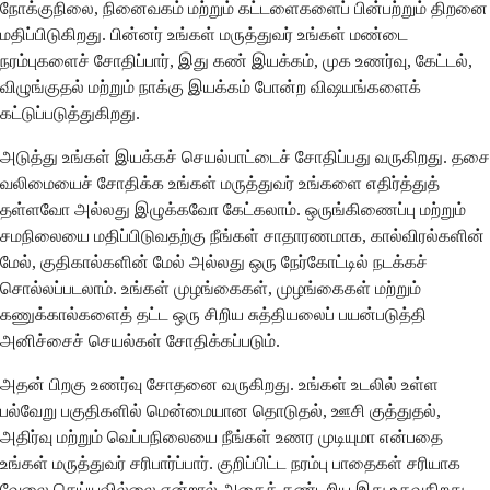
நோக்குநிலை, நினைவகம் மற்றும் கட்டளைகளைப் பின்பற்றும் திறனை
மதிப்பிடுகிறது. பின்னர் உங்கள் மருத்துவர் உங்கள் மண்டை
நரம்புகளைச் சோதிப்பார், இது கண் இயக்கம், முக உணர்வு, கேட்டல்,
விழுங்குதல் மற்றும் நாக்கு இயக்கம் போன்ற விஷயங்களைக்
கட்டுப்படுத்துகிறது.
அடுத்து உங்கள் இயக்கச் செயல்பாட்டைச் சோதிப்பது வருகிறது. தசை
வலிமையைச் சோதிக்க உங்கள் மருத்துவர் உங்களை எதிர்த்துத்
தள்ளவோ அல்லது இழுக்கவோ கேட்கலாம். ஒருங்கிணைப்பு மற்றும்
சமநிலையை மதிப்பிடுவதற்கு நீங்கள் சாதாரணமாக, கால்விரல்களின்
மேல், குதிகால்களின் மேல் அல்லது ஒரு நேர்கோட்டில் நடக்கச்
சொல்லப்படலாம். உங்கள் முழங்கைகள், முழங்கைகள் மற்றும்
கணுக்கால்களைத் தட்ட ஒரு சிறிய சுத்தியலைப் பயன்படுத்தி
அனிச்சைச் செயல்கள் சோதிக்கப்படும்.
அதன் பிறகு உணர்வு சோதனை வருகிறது. உங்கள் உடலில் உள்ள
பல்வேறு பகுதிகளில் மென்மையான தொடுதல், ஊசி குத்துதல்,
அதிர்வு மற்றும் வெப்பநிலையை நீங்கள் உணர முடியுமா என்பதை
உங்கள் மருத்துவர் சரிபார்ப்பார். குறிப்பிட்ட நரம்பு பாதைகள் சரியாக
வேலை செய்யவில்லை என்றால் அதைக் கண்டறிய இது உதவுகிறது.