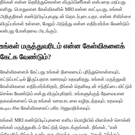
நீங்கள் என்ன தெரிந்துகொள்ள விரும்பினீர்கள் என்பதை மறப்பது
எளிது. பொதுவான கேள்விகளில் MRI என்ன காட்டியது, உங்கள்
அறிகுறிகள் கண்டுபிடிப்புகளுடன் தொடர்புடையதா, என்ன சிகிச்சை
விருப்பங்கள் உள்ளன, மேலும் அடுத்து என்ன எதிர்பார்க்க வேண்டும்
என்பது போன்றவை அடங்கும்.
உங்கள் மருத்துவரிடம் என்ன கேள்விகளைக்
கேட்க வேண்டும்?
கேள்விகளைக் கேட்பது உங்கள் நிலையைப் புரிந்துகொள்ளவும்,
கட்டுப்பாட்டில் இருப்பதாக உணரவும் உதவுகிறது. உங்கள் மருத்துவர்
கேள்விகளை எதிர்பார்க்கிறார், நீங்கள் தெளிவுடன் சந்திப்பை விட்டுச்
செல்ல வேண்டும் என்று விரும்புகிறார். உங்களுக்குத் தேவையான
தகவல்களைப் பெற உங்கள் உரையாடலை வழிநடத்தவும், உதவவும்
கூடிய சில கேள்விகளைப் பகிர அனுமதிக்கவும்.
உங்கள் MRI கண்டுபிடிப்புகளை எளிய மொழியில் விளக்கச் சொல்லி
உங்கள் மருத்துவரிடம் கேட்டுத் தொடங்குங்கள். நீங்கள், "என்
ஸ்கேனில் நீங்கள் கண்டதை விளக்க முடியுமா, அதன் அர்த்தம்