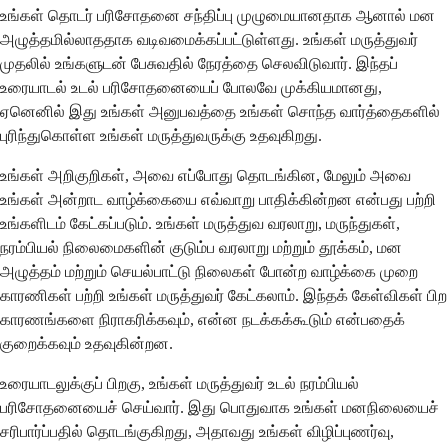
உங்கள் தொடர் பரிசோதனை சந்திப்பு முழுமையானதாக ஆனால் மன
அழுத்தமில்லாததாக வடிவமைக்கப்பட்டுள்ளது. உங்கள் மருத்துவர்
முதலில் உங்களுடன் பேசுவதில் நேரத்தை செலவிடுவார். இந்தப்
உரையாடல் உடல் பரிசோதனையைப் போலவே முக்கியமானது,
ஏனெனில் இது உங்கள் அனுபவத்தை உங்கள் சொந்த வார்த்தைகளில்
புரிந்துகொள்ள உங்கள் மருத்துவருக்கு உதவுகிறது.
உங்கள் அறிகுறிகள், அவை எப்போது தொடங்கின, மேலும் அவை
உங்கள் அன்றாட வாழ்க்கையை எவ்வாறு பாதிக்கின்றன என்பது பற்றி
உங்களிடம் கேட்கப்படும். உங்கள் மருத்துவ வரலாறு, மருந்துகள்,
நரம்பியல் நிலைமைகளின் குடும்ப வரலாறு மற்றும் தூக்கம், மன
அழுத்தம் மற்றும் செயல்பாட்டு நிலைகள் போன்ற வாழ்க்கை முறை
காரணிகள் பற்றி உங்கள் மருத்துவர் கேட்கலாம். இந்தக் கேள்விகள் பிற
காரணங்களை நிராகரிக்கவும், என்ன நடக்கக்கூடும் என்பதைக்
குறைக்கவும் உதவுகின்றன.
உரையாடலுக்குப் பிறகு, உங்கள் மருத்துவர் உடல் நரம்பியல்
பரிசோதனையைச் செய்வார். இது பொதுவாக உங்கள் மனநிலையைச்
சரிபார்ப்பதில் தொடங்குகிறது, அதாவது உங்கள் விழிப்புணர்வு,