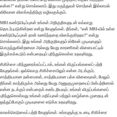
என்ன?" என்று சொல்லலாம். இது மருத்துவச் சொற்கள் இல்லாமல்
விரிவான விளக்கத்திற்கு வழிவகுக்கும்.
MRI கண்டுபிடிப்புகள் உங்கள் அறிகுறிகளுடன் எவ்வாறு
தொடர்புபடுகின்றன என்று கேளுங்கள். நீங்கள், "என் MRI-யில் உள்ள
கண்டுபிடிப்புகள் நான் உணர்ந்ததை விளக்குகிறதா?" என்று
சொல்லலாம். இது உங்கள் அறிகுறிகளும் ஸ்கேன் முடிவுகளும்
பொருந்துகின்றனவா அல்லது வேறு காரணிகள் விளையாட்டில்
இருக்கக்கூடும் என்பதையும் புரிந்துகொள்ள உதவுகிறது.
சிகிச்சை பரிந்துரைக்கப்பட்டால், உங்கள் விருப்பங்களைப் பற்றி
கேளுங்கள். ஒவ்வொரு சிகிச்சையிலும் என்ன அடங்கும்,
சாத்தியமான நன்மைகள், சாத்தியமான பக்க விளைவுகள், மேலும்
நீங்கள் காத்திருக்க அல்லது வேறு அணுகுமுறையைப் பின்பற்றினால்
என்ன நடக்கும் என்பதைக் கண்டறியவும். உங்கள் விருப்பங்களைப்
புரிந்துகொள்வது உங்கள் மதிப்புகள் மற்றும் வாழ்க்கை முறையுடன்
ஒத்துப்போகும் முடிவுகளை எடுக்க உதவுகிறது.
காலக்கெடுவைப் பற்றி கேளுங்கள். உங்களுக்கு உடனடி சிகிச்சை