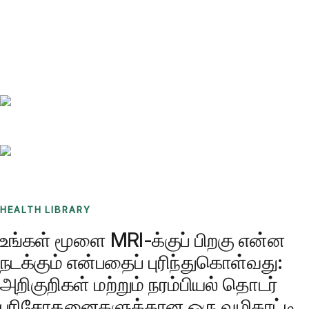
Benchmarks
Stories
FAQ
Sign up / Log in
HEALTH LIBRARY
உங்கள் மூளை MRI-க்குப் பிறகு என்ன
நடக்கும் என்பதைப் புரிந்துகொள்வது:
அறிகுறிகள் மற்றும் நரம்பியல் தொடர்
பரிசோதனைகளுக்கான ஒரு வழிகாட்டி