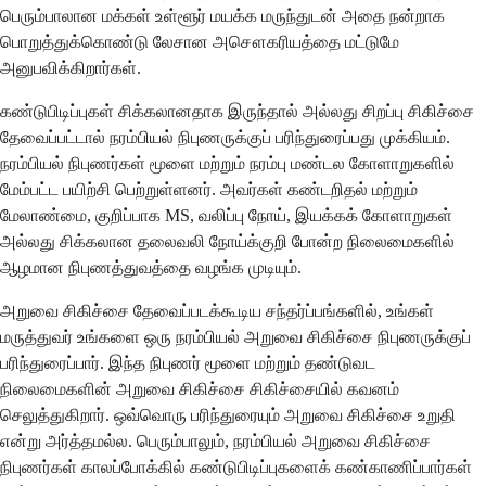
பெரும்பாலான மக்கள் உள்ளூர் மயக்க மருந்துடன் அதை நன்றாக
பொறுத்துக்கொண்டு லேசான அசௌகரியத்தை மட்டுமே
அனுபவிக்கிறார்கள்.
கண்டுபிடிப்புகள் சிக்கலானதாக இருந்தால் அல்லது சிறப்பு சிகிச்சை
தேவைப்பட்டால் நரம்பியல் நிபுணருக்குப் பரிந்துரைப்பது முக்கியம்.
நரம்பியல் நிபுணர்கள் மூளை மற்றும் நரம்பு மண்டல கோளாறுகளில்
மேம்பட்ட பயிற்சி பெற்றுள்ளனர். அவர்கள் கண்டறிதல் மற்றும்
மேலாண்மை, குறிப்பாக MS, வலிப்பு நோய், இயக்கக் கோளாறுகள்
அல்லது சிக்கலான தலைவலி நோய்க்குறி போன்ற நிலைமைகளில்
ஆழமான நிபுணத்துவத்தை வழங்க முடியும்.
அறுவை சிகிச்சை தேவைப்படக்கூடிய சந்தர்ப்பங்களில், உங்கள்
மருத்துவர் உங்களை ஒரு நரம்பியல் அறுவை சிகிச்சை நிபுணருக்குப்
பரிந்துரைப்பார். இந்த நிபுணர் மூளை மற்றும் தண்டுவட
நிலைமைகளின் அறுவை சிகிச்சை சிகிச்சையில் கவனம்
செலுத்துகிறார். ஒவ்வொரு பரிந்துரையும் அறுவை சிகிச்சை உறுதி
என்று அர்த்தமல்ல. பெரும்பாலும், நரம்பியல் அறுவை சிகிச்சை
நிபுணர்கள் காலப்போக்கில் கண்டுபிடிப்புகளைக் கண்காணிப்பார்கள்