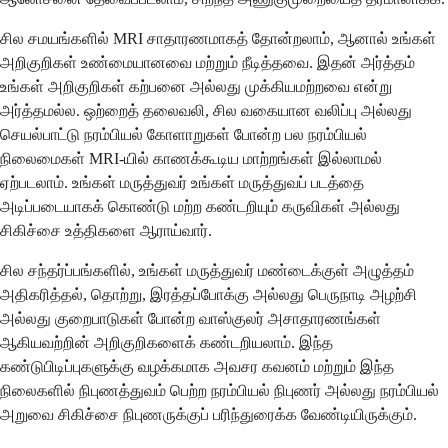
சில சமயங்களில் MRI சாதாரணமாகத் தோன்றலாம், ஆனால் உங்கள்
அறிகுறிகள் உண்மையானவை மற்றும் நீடித்தவை. இதன் அர்த்தம்
உங்கள் அறிகுறிகள் கற்பனை அல்லது முக்கியமற்றவை என்று
அர்த்தமல்ல. ஒற்றைத் தலைவலி, சில வகையான வலிப்பு அல்லது
செயல்பாட்டு நரம்பியல் கோளாறுகள் போன்ற பல நரம்பியல்
நிலைமைகள் MRI-யில் காணக்கூடிய மாற்றங்கள் இல்லாமல்
ஏற்படலாம். உங்கள் மருத்துவர் உங்கள் மருத்துவப் படத்தை
அடிப்படையாகக் கொண்டு மற்ற கண்டறியும் கருவிகள் அல்லது
சிகிச்சை உத்திகளை ஆராய்வார்.
சில சந்தர்ப்பங்களில், உங்கள் மருத்துவர் மண்டைக்குள் அழுத்தம்
அதிகரித்தல், தொற்று, இரத்தப்போக்கு அல்லது பெருநாடி அழற்சி
அல்லது குறைபாடுகள் போன்ற வாஸ்குலர் அசாதாரணங்கள்
ஆகியவற்றின் அறிகுறிகளைக் கண்டறியலாம். இந்த
கண்டுபிடிப்புகளுக்கு வழக்கமாக அவசர கவனம் மற்றும் இந்த
நிலைகளில் நிபுணத்துவம் பெற்ற நரம்பியல் நிபுணர் அல்லது நரம்பியல்
அறுவை சிகிச்சை நிபுணருக்குப் பரிந்துரைக்க வேண்டியிருக்கும்.