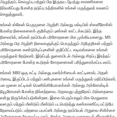
அழுத்தம், கொழுப்பு மற்றும் பிற இருதய ஆபத்து காரணிகளை
நிர்வகிப்பது போன்ற தடுப்பு உத்திகளில் உங்கள் மருத்துவர் கவனம்
செலுத்துவார்.
உங்கள் ஸ்கேன் பெருமூளை அழற்சி அல்லது மல்டிபிள் ஸ்களீரோசிஸ்
போன்ற நிலைகளைக் குறிக்கும் புண்கள் காட்டக்கூடும். இந்த
நிலையில், உங்கள் நரம்பியல் பரிசோதனை மிக முக்கியமானது. MS
அல்லது பிற அழற்சி நிலைகளுக்குப் பொருந்தும் அறிகுறிகள் மற்றும்
பரிசோதனை கண்டுபிடிப்புகளின் குறிப்பிட்ட வடிவங்களை உங்கள்
மருத்துவர் தேடுவார். இடுப்புத் துளையிடல் அல்லது சிறப்பு இரத்தப்
பரிசோதனை போன்ற கூடுதல் சோதனைகள் பரிந்துரைக்கப்படலாம்.
உங்கள் MRI ஒரு கட்டி அல்லது வளர்ச்சியைக் காட்டினால், அதன்
அளவு, இருப்பிடம் மற்றும் பண்புகளை உங்கள் மருத்துவர் மதிப்பிடுவார்.
பல மூளை கட்டிகள் மெனிங்கியோமாக்கள் அல்லது அக்கோஸ்டிக்
நியூரோமாஸ் போன்ற தீங்கற்றவை, அதாவது புற்றுநோய் அல்லாதவை
என்று நிரூபிக்கப்படுகின்றன. இவை பெரும்பாலும் மிக மெதுவாக
வளரும் மற்றும் மீண்டும் மீண்டும் படமெடுத்து கண்காணிப்பு மட்டுமே
தேவைப்படும். மற்றவை பயாப்ஸி அல்லது நரம்பியல் அறுவை சிகிச்சை
ஆலோசனை தேவைப்படலாம், சிறந்த அணுகுமுறையைத் தீர்மானிக்க.