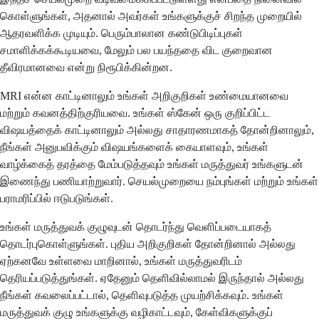
கொள்ளுங்கள், அதனால் அவர்கள் உங்களுக்குச் சிறந்த முறையில்
ஆதரவளிக்க முடியும். பெரும்பாலான கண்டுபிடிப்புகள்
சமாளிக்கக்கூடியவை, மேலும் பல பயந்ததை விட குறைவான
தீவிரமானவை என்று நிரூபிக்கின்றன.
MRI என்ன காட்டினாலும் உங்கள் அறிகுறிகள் உண்மையானவை
மற்றும் கவனத்திற்குரியவை. உங்கள் ஸ்கேன் ஒரு குறிப்பிட்ட
விஷயத்தைக் காட்டினாலும் அல்லது சாதாரணமாகத் தோன்றினாலும்,
நீங்கள் அனுபவிக்கும் விஷயங்களைக் கையாளவும், உங்கள்
வாழ்க்கைத் தரத்தை மேம்படுத்தவும் உங்கள் மருத்துவர் உங்களுடன்
இணைந்து பணியாற்றுவார். செயல்முறையை நம்புங்கள் மற்றும் உங்கள்
பராமரிப்பில் ஈடுபடுங்கள்.
உங்கள் மருத்துவக் குழுவுடன் தொடர்ந்து வெளிப்படையாகத்
தொடர்புகொள்ளுங்கள். புதிய அறிகுறிகள் தோன்றினால் அல்லது
ஏற்கனவே உள்ளவை மாறினால், உங்கள் மருத்துவரிடம்
தெரியப்படுத்துங்கள். ஏதேனும் தெளிவில்லாமல் இருந்தால் அல்லது
நீங்கள் கவலைப்பட்டால், தெளிவுபடுத்த முயற்சிக்கவும். உங்கள்
மருத்துவக் குழு உங்களுக்கு வழிகாட்டவும், கேள்விகளுக்குப்