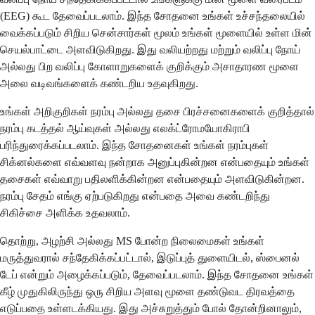
(EEG) கூட தேவைப்படலாம். இந்த சோதனை உங்கள் உச்சந்தலையில்
வைக்கப்படும் சிறிய சென்சார்கள் மூலம் உங்கள் மூளையில் உள்ள மின்
செயல்பாட்டை அளவிடுகிறது. இது வலியற்றது மற்றும் வலிப்பு நோய்
அல்லது பிற வலிப்பு கோளாறுகளைக் குறிக்கும் அசாதாரண மூளை
அலை வடிவங்களைக் கண்டறிய உதவுகிறது.
உங்கள் அறிகுறிகள் நரம்பு அல்லது தசை பிரச்சனைகளைக் குறித்தால்
நரம்பு கடத்தல் ஆய்வுகள் அல்லது எலக்ட்ரோமயோகிராபி
பரிந்துரைக்கப்படலாம். இந்த சோதனைகள் உங்கள் நரம்புகள்
சிக்னல்களை எவ்வளவு நன்றாக அனுப்புகின்றன என்பதையும் உங்கள்
தசைகள் எவ்வாறு பதிலளிக்கின்றன என்பதையும் அளவிடுகின்றன.
நரம்பு சேதம் எங்கு ஏற்படுகிறது என்பதை அவை கண்டறிந்து
சிகிச்சை அளிக்க உதவலாம்.
தொற்று, அழற்சி அல்லது MS போன்ற நிலைமைகள் உங்கள்
மருத்துவரால் சந்தேகிக்கப்பட்டால், இடுப்புத் துளையிடல், ஸ்பைனல்
டேப் என்றும் அழைக்கப்படும், தேவைப்படலாம். இந்த சோதனை உங்கள்
கீழ் முதுகிலிருந்து ஒரு சிறிய அளவு மூளை தண்டுவட திரவத்தை
எடுப்பதை உள்ளடக்கியது. இது அச்சுறுத்தும் போல் தோன்றினாலும்,