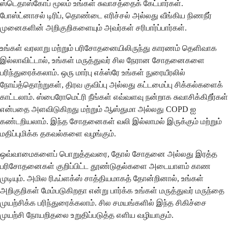
ஸ்டெதாஸ்கோப் மூலம் உங்கள் சுவாசத்தைக் கேட்பார்கள்.
போஸ்ட்னாசல் டிரிப், தொண்டை எரிச்சல் அல்லது வீங்கிய நிணநீர்
முனைகளின் அறிகுறிகளையும் அவர்கள் சரிபார்ப்பார்கள்.
உங்கள் வரலாறு மற்றும் பரிசோதனையிலிருந்து காரணம் தெளிவாக
இல்லாவிட்டால், உங்கள் மருத்துவர் சில நேரான சோதனைகளை
பரிந்துரைக்கலாம். ஒரு மார்பு எக்ஸ்ரே உங்கள் நுரையீரலில்
நோய்த்தொற்றுகள், திரவ குவிப்பு அல்லது கட்டமைப்பு சிக்கல்களைக்
காட்டலாம். ஸ்பைரோமெட்ரி நீங்கள் எவ்வளவு நன்றாக சுவாசிக்கிறீர்கள்
என்பதை அளவிடுகிறது மற்றும் ஆஸ்துமா அல்லது COPD ஐ
கண்டறியலாம். இந்த சோதனைகள் வலி இல்லாமல் இருக்கும் மற்றும்
மதிப்புமிக்க தகவல்களை வழங்கும்.
ஒவ்வாமைகளைப் பொறுத்தவரை, தோல் சோதனை அல்லது இரத்த
பரிசோதனைகள் குறிப்பிட்ட தூண்டுதல்களை அடையாளம் காண
முடியும். அமில ரிஃப்ளக்ஸ் சாத்தியமாகத் தோன்றினால், உங்கள்
அறிகுறிகள் மேம்படுகிறதா என்று பார்க்க உங்கள் மருத்துவர் மருந்தை
முயற்சிக்க பரிந்துரைக்கலாம். சில சமயங்களில் இந்த சிகிச்சை
முயற்சி நோயறிதலை உறுதிப்படுத்த எளிய வழியாகும்.