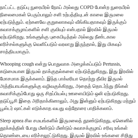
நாட்பட்ட தடுப்பு நுரையீரல் நோய் அல்லது COPD போன்ற நுரையீரல்
நிலைமைகள் பெரும்பாலும் சளி உற்பத்தியுடன் காலை இருமலை
ஏற்படுத்தும். ஏற்கனவே குறுகலாகவும் வீங்கியதாகவும் இருக்கும்
சுவாசக்குழாய்களில் சளி குவியும் என்பதால் இரவில் இருமல்
ஏற்படுகிறது. உங்களுக்கு புகைபிடித்தல் அல்லது நீண்டகால
எரிச்சல்களுக்கு வெளிப்படும் வரலாறு இருந்தால், இது மிகவும்
சாத்தியமாகும்.
Whooping cough என்று பொதுவாக அழைக்கப்படும் Pertussis,
கடுமையான இருமல் தாக்குதல்களை ஏற்படுத்துகிறது, இது இரவில்
மோசமாக இருக்கலாம். இந்த பாக்டீரியா தொற்று தீவிர இருமல்
அத்தியாயங்களுக்கு வழிவகுக்கிறது, அதைத் தொடர்ந்து நீங்கள்
சுவாசிக்கும்போது ஒரு சிறப்பியல்பு ஊளையிடும் ஒலி ஏற்படுகிறது.
தடுப்பூசி இதை அரிதாக்கினாலும், அது இன்னும் ஏற்படுகிறது மற்றும்
பூஸ்டர் ஷாட்கள் எடுக்காத வயது வந்தோரை பாதிக்கலாம்.
Sleep apnea சில சமயங்களில் இருமலைத் தூண்டுகிறது, ஏனெனில்
தூக்கத்தின் போது மீண்டும் மீண்டும் சுவாசக்குழாய் சரிவு உங்கள்
தொண்டையை எரிச்சலூட்டுகிறது. இருமல் இரவில் உங்களை சிறிது