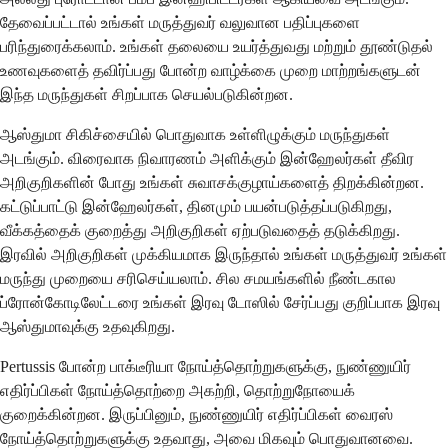
தேவைப்பட்டால் உங்கள் மருத்துவர் வலுவான பதிப்புகளை
பரிந்துரைக்கலாம். உங்கள் தலையை உயர்த்துவது மற்றும் தூண்டுதல்
உணவுகளைத் தவிர்ப்பது போன்ற வாழ்க்கை முறை மாற்றங்களுடன்
இந்த மருந்துகள் சிறப்பாக செயல்படுகின்றன.
ஆஸ்துமா சிகிச்சையில் பொதுவாக உள்ளிழுக்கும் மருந்துகள்
அடங்கும். விரைவாக நிவாரணம் அளிக்கும் இன்ஹேலர்கள் தீவிர
அறிகுறிகளின் போது உங்கள் சுவாசக்குழாய்களைத் திறக்கின்றன.
கட்டுப்பாட்டு இன்ஹேலர்கள், தினமும் பயன்படுத்தப்படுகிறது,
வீக்கத்தைக் குறைத்து அறிகுறிகள் ஏற்படுவதைத் தடுக்கிறது.
இரவில் அறிகுறிகள் முக்கியமாக இருந்தால் உங்கள் மருத்துவர் உங்கள்
மருந்து முறையை சரிசெய்யலாம். சில சமயங்களில் நீண்டகால
ப்ரோன்கோடிலேட்டரை உங்கள் இரவு டோஸில் சேர்ப்பது குறிப்பாக இரவு
ஆஸ்துமாவுக்கு உதவுகிறது.
Pertussis போன்ற பாக்டீரியா நோய்த்தொற்றுகளுக்கு, நுண்ணுயிர்
எதிர்ப்பிகள் நோய்த்தொற்றை அகற்றி, தொற்றுநோயைக்
குறைக்கின்றன. இருப்பினும், நுண்ணுயிர் எதிர்ப்பிகள் வைரஸ்
நோய்த்தொற்றுகளுக்கு உதவாது, அவை மிகவும் பொதுவானவை.