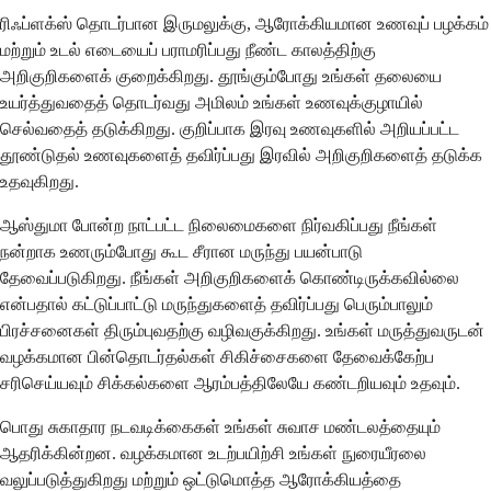
ரிஃப்ளக்ஸ் தொடர்பான இருமலுக்கு, ஆரோக்கியமான உணவுப் பழக்கம்
மற்றும் உடல் எடையைப் பராமரிப்பது நீண்ட காலத்திற்கு
அறிகுறிகளைக் குறைக்கிறது. தூங்கும்போது உங்கள் தலையை
உயர்த்துவதைத் தொடர்வது அமிலம் உங்கள் உணவுக்குழாயில்
செல்வதைத் தடுக்கிறது. குறிப்பாக இரவு உணவுகளில் அறியப்பட்ட
தூண்டுதல் உணவுகளைத் தவிர்ப்பது இரவில் அறிகுறிகளைத் தடுக்க
உதவுகிறது.
ஆஸ்துமா போன்ற நாட்பட்ட நிலைமைகளை நிர்வகிப்பது நீங்கள்
நன்றாக உணரும்போது கூட சீரான மருந்து பயன்பாடு
தேவைப்படுகிறது. நீங்கள் அறிகுறிகளைக் கொண்டிருக்கவில்லை
என்பதால் கட்டுப்பாட்டு மருந்துகளைத் தவிர்ப்பது பெரும்பாலும்
பிரச்சனைகள் திரும்புவதற்கு வழிவகுக்கிறது. உங்கள் மருத்துவருடன்
வழக்கமான பின்தொடர்தல்கள் சிகிச்சைகளை தேவைக்கேற்ப
சரிசெய்யவும் சிக்கல்களை ஆரம்பத்திலேயே கண்டறியவும் உதவும்.
பொது சுகாதார நடவடிக்கைகள் உங்கள் சுவாச மண்டலத்தையும்
ஆதரிக்கின்றன. வழக்கமான உடற்பயிற்சி உங்கள் நுரையீரலை
வலுப்படுத்துகிறது மற்றும் ஒட்டுமொத்த ஆரோக்கியத்தை