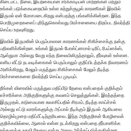
கிடைமட்ட நிலை, இயற்கையான சர்க்காடியன் மாற்றங்கள் மற்றும்
உங்கள் படுக்கையறையில் உள்ள சுற்றுச்சூழல் காரணிகள் இரவில்
இருமல் ஏன் மோசமடைகிறது என்பதற்கு பங்களிக்கின்றன. இந்த
பொறிமுறைகளைப் புரிந்துகொள்வது பிரச்சனையை திறம்பட நிவர்த்தி
செய்ய உதவுகிறது.
இரவில் இருமலின் பெரும்பாலான காரணங்கள் சிகிச்சைக்கு நன்கு
பதிலளிக்கின்றன. உங்கள் இருமல் போஸ்ட்னாசல் டிரிப், ரிஃப்ளக்ஸ்,
ஆஸ்துமா அல்லது வேறு எந்த நிலையிலிருந்தாலும், தீர்வுகள் உள்ளன.
எளிய வீட்டு நடவடிக்கைகள் பெரும்பாலும் குறிப்பிடத்தக்க நிவாரணம்
அளிக்கிறது, மேலும் மருத்துவ சிகிச்சைகள் மேலும் நீடித்த
பிரச்சனைகளை நிவர்த்தி செய்ய முடியும்.
நீங்கள் விரைவில் மருத்துவ மதிப்பீடு தேவை என்பதைக் குறிக்கும்
எச்சரிக்கை அறிகுறிகளுக்கு கவனம் செலுத்துங்கள். இரத்தத்தை
இருமுதல், கடுமையான சுவாசிப்பதில் சிரமம், நீடித்த காய்ச்சல்
அல்லது எட்டு வாரங்களுக்கு அப்பால் நீடிக்கும் இருமல் ஆகியவை
தொழில்முறை மதிப்பீட்டிற்குரியவை. இந்த அறிகுறிகள் பேரழிவைக்
குறிக்கவில்லை, ஆனால் என்ன நடக்கிறது என்பதை தீர்மானிக்க
உங்களுக்கு உதவி தேவை என்று அவை அர்த்தப்படுத்துகின்றன.