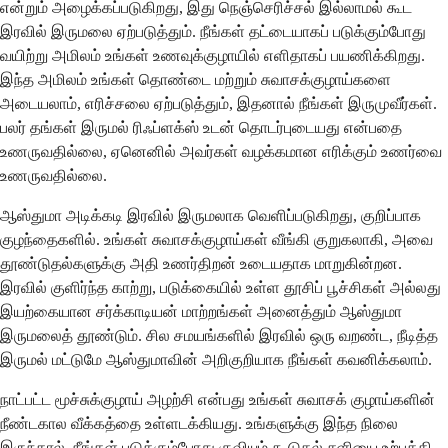
என்றும் அழைக்கப்படுகிறது, இது நெஞ்செரிச்சல் இல்லாமல் கூட
இரவில் இருமலை ஏற்படுத்தும். நீங்கள் தட்டையாகப் படுக்கும்போது
வயிற்று அமிலம் உங்கள் உணவுக்குழாயில் எளிதாகப் பயணிக்கிறது.
இந்த அமிலம் உங்கள் தொண்டை மற்றும் சுவாசக்குழாய்களை
அடையலாம், எரிச்சலை ஏற்படுத்தும், இதனால் நீங்கள் இருமுவீர்கள்.
பலர் தங்கள் இருமல் ரிஃப்ளக்ஸ் உடன் தொடர்புடையது என்பதை
உணருவதில்லை, ஏனெனில் அவர்கள் வழக்கமான எரிக்கும் உணர்வை
உணருவதில்லை.
ஆஸ்துமா அடிக்கடி இரவில் இருமலாக வெளிப்படுகிறது, குறிப்பாக
குழந்தைகளில். உங்கள் சுவாசக்குழாய்கள் வீங்கி குறுகலாகி, அவை
தூண்டுதல்களுக்கு அதி உணர்திறன் உடையதாக மாறுகின்றன.
இரவில் குளிர்ந்த காற்று, படுக்கையில் உள்ள தூசிப் பூச்சிகள் அல்லது
இயற்கையான சர்க்காடியன் மாற்றங்கள் அனைத்தும் ஆஸ்துமா
இருமலைத் தூண்டும். சில சமயங்களில் இரவில் ஒரு வறண்ட, நீடித்த
இருமல் மட்டுமே ஆஸ்துமாவின் அறிகுறியாக நீங்கள் கவனிக்கலாம்.
நாட்பட்ட மூச்சுக்குழாய் அழற்சி என்பது உங்கள் சுவாசக் குழாய்களின்
நீண்டகால வீக்கத்தை உள்ளடக்கியது. உங்களுக்கு இந்த நிலை
இருந்தால், நீங்கள் படுக்கும்போது குவியும் கூடுதல் சளியை உற்பத்தி