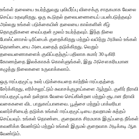
உங்கள் தலையை உயர்த்துவது புவியீர்ப்பு விசைக்கு சாதகமாக வேலை
செய்ய உதவுகிறது. ஒரு கூடுதல் தலையணையைப் பயன்படுத்தவும்
அல்லது உங்கள் படுக்கையின் தலையை கால்களின் கீழ்
தொகுதிகளை வைப்பதன் மூலம் உயர்த்தவும். இந்த நிலை
போஸ்ட்னாசல் டிரிப்பைக் குறைக்கிறது மற்றும் வயிற்று அமிலம் உங்கள்
தொண்டையை அடைவதைத் தடுக்கிறது. வெறும்
தலையணைகளைக் குவிப்பதற்குப் பதிலாக சுமார் 30 டிகிரி
கோணத்தை இலக்காகக் கொள்ளுங்கள், இது அசௌகரியமான
கழுத்து நிலைகளை உருவாக்கலாம்.
ஒரு ஈரப்பதமூட்டி உலர் படுக்கையறை காற்றில் ஈரப்பதத்தை
சேர்க்கிறது, எரிச்சலூட்டும் சுவாசக்குழாய்களை ஆற்றும். குளிர் நீராவி
ஈரப்பதமூட்டிகள் நன்றாக வேலை செய்கின்றன மற்றும் சூடான நீராவி
வகைகளை விட பாதுகாப்பானவை. பூஞ்சை மற்றும் பாக்டீரியா
வளர்ச்சியைத் தடுக்க உங்கள் ஈரப்பதமூட்டியை தவறாமல் சுத்தம்
செய்யவும். உங்கள் தொண்டை குறைவாக சிரமமாக இருப்பதை நீங்கள்
கவனிக்க வேண்டும் மற்றும் உங்கள் இருமல் குறைவாக அடிக்கடி ஆக
வேண்டும்.