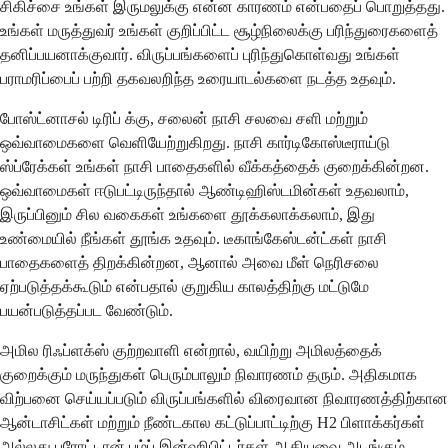
சிகிச்சை உங்கள் இருமலுக்கு என்ன காரணம் என்பதைப் பொறுத்தது.
உங்கள் மருத்துவர் உங்கள் குறிப்பிட்ட சூழ்நிலைக்கு பரிந்துரைகளைத்
தனிப்பயனாக்குவார். விருப்பங்களைப் புரிந்துகொள்வது உங்கள்
பராமரிப்பைப் பற்றி தகவலறிந்த உரையாடல்களை நடத்த உதவும்.
போஸ்ட்னாசல் டிரிப் க்கு, சலைன் நாசி சலவை சளி மற்றும்
ஒவ்வாமைகளை வெளியேற்றுகிறது. நாசி கார்டிகோஸ்டீராய்டு
ஸ்ப்ரேக்கள் உங்கள் நாசி பாதைகளில் வீக்கத்தைக் குறைக்கின்றன.
ஒவ்வாமைகள் ஈடுபட்டிருந்தால் ஆண்டிஹிஸ்டமின்கள் உதவலாம்,
இருப்பினும் சில வகைகள் உங்களை தூக்கலாக்கலாம், இது
உண்மையில் நீங்கள் தூங்க உதவும். டீகாங்கேஸ்டன்ட்கள் நாசி
பாதைகளைத் திறக்கின்றன, ஆனால் அவை மீள் நெரிசலை
ஏற்படுத்தக்கூடும் என்பதால் குறுகிய காலத்திற்கு மட்டுமே
பயன்படுத்தப்பட வேண்டும்.
அமில ரிஃப்ளக்ஸ் குற்றவாளி என்றால், வயிற்று அமிலத்தைக்
குறைக்கும் மருந்துகள் பெரும்பாலும் நிவாரணம் தரும். அதிகமாக
விற்பனை செய்யப்படும் விருப்பங்களில் விரைவான நிவாரணத்திற்கான
ஆன்டாசிட்கள் மற்றும் நீண்டகால கட்டுப்பாட்டிற்கு H2 பிளாக்கர்கள்
அல்லது புரோட்டான் பம்ப் இன்ஹிபிட்டர்கள் ஆகியவை அடங்கும்.