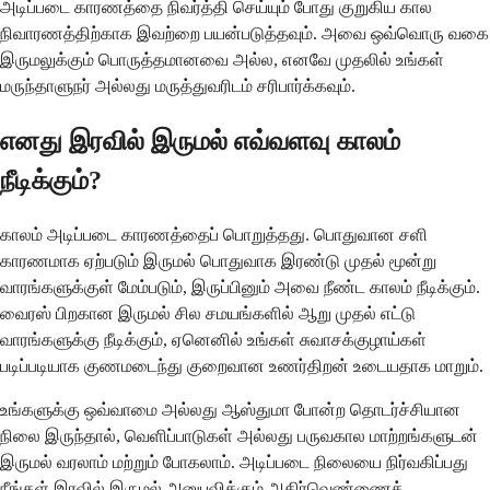
அடிப்படை காரணத்தை நிவர்த்தி செய்யும் போது குறுகிய கால
நிவாரணத்திற்காக இவற்றை பயன்படுத்தவும். அவை ஒவ்வொரு வகை
இருமலுக்கும் பொருத்தமானவை அல்ல, எனவே முதலில் உங்கள்
மருந்தாளுநர் அல்லது மருத்துவரிடம் சரிபார்க்கவும்.
எனது இரவில் இருமல் எவ்வளவு காலம்
நீடிக்கும்?
காலம் அடிப்படை காரணத்தைப் பொறுத்தது. பொதுவான சளி
காரணமாக ஏற்படும் இருமல் பொதுவாக இரண்டு முதல் மூன்று
வாரங்களுக்குள் மேம்படும், இருப்பினும் அவை நீண்ட காலம் நீடிக்கும்.
வைரஸ் பிறகான இருமல் சில சமயங்களில் ஆறு முதல் எட்டு
வாரங்களுக்கு நீடிக்கும், ஏனெனில் உங்கள் சுவாசக்குழாய்கள்
படிப்படியாக குணமடைந்து குறைவான உணர்திறன் உடையதாக மாறும்.
உங்களுக்கு ஒவ்வாமை அல்லது ஆஸ்துமா போன்ற தொடர்ச்சியான
நிலை இருந்தால், வெளிப்பாடுகள் அல்லது பருவகால மாற்றங்களுடன்
இருமல் வரலாம் மற்றும் போகலாம். அடிப்படை நிலையை நிர்வகிப்பது
நீங்கள் இரவில் இருமல் அனுபவிக்கும் அதிர்வெண்ணைக்