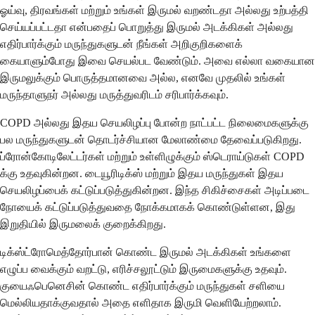
ஓய்வு, திரவங்கள் மற்றும் உங்கள் இருமல் வறண்டதா அல்லது உற்பத்தி
செய்யப்பட்டதா என்பதைப் பொறுத்து இருமல் அடக்கிகள் அல்லது
எதிர்பார்க்கும் மருந்துகளுடன் நீங்கள் அறிகுறிகளைக்
கையாளும்போது இவை செயல்பட வேண்டும். அவை எல்லா வகையான
இருமலுக்கும் பொருத்தமானவை அல்ல, எனவே முதலில் உங்கள்
மருந்தாளுநர் அல்லது மருத்துவரிடம் சரிபார்க்கவும்.
COPD அல்லது இதய செயலிழப்பு போன்ற நாட்பட்ட நிலைமைகளுக்கு
பல மருந்துகளுடன் தொடர்ச்சியான மேலாண்மை தேவைப்படுகிறது.
ப்ரோன்கோடிலேட்டர்கள் மற்றும் உள்ளிழுக்கும் ஸ்டெராய்டுகள் COPD
க்கு உதவுகின்றன. டையூரிடிக்ஸ் மற்றும் இதய மருந்துகள் இதய
செயலிழப்பைக் கட்டுப்படுத்துகின்றன. இந்த சிகிச்சைகள் அடிப்படை
நோயைக் கட்டுப்படுத்துவதை நோக்கமாகக் கொண்டுள்ளன, இது
இறுதியில் இருமலைக் குறைக்கிறது.
டிக்ஸ்ட்ரோமெத்தோர்பான் கொண்ட இருமல் அடக்கிகள் உங்களை
எழுப்ப வைக்கும் வறட்டு, எரிச்சலூட்டும் இருமைகளுக்கு உதவும்.
குயைஃபெனெசின் கொண்ட எதிர்பார்க்கும் மருந்துகள் சளியை
மெல்லியதாக்குவதால் அதை எளிதாக இருமி வெளியேற்றலாம்.