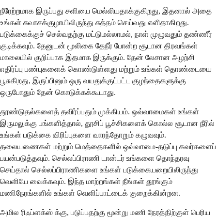
நீரேற்றமாக இருப்பது சளியை மெல்லியதாக்குகிறது, இதனால் அதை
உங்கள் சுவாசக்குழாயிலிருந்து சுத்தம் செய்வது எளிதாகிறது.
படுக்கைக்குச் செல்வதற்கு மட்டுமல்லாமல், நாள் முழுவதும் தண்ணீர்
குடிக்கவும். தேனுடன் மூலிகை தேநீர் போன்ற சூடான திரவங்கள்
மாலையில் குறிப்பாக இதமாக இருக்கும். தேன் லேசான அழற்சி
எதிர்ப்பு பண்புகளைக் கொண்டுள்ளது மற்றும் உங்கள் தொண்டையை
பூசுகிறது, இருப்பினும் ஒரு வயதுக்குட்பட்ட குழந்தைகளுக்கு
ஒருபோதும் தேன் கொடுக்கக்கூடாது.
தூண்டுதல்களைத் தவிர்ப்பதும் முக்கியம். ஒவ்வாமைகள் உங்கள்
இருமலுக்கு பங்களித்தால், தூசிப் பூச்சிகளைக் கொல்ல சூடான நீரில்
உங்கள் படுக்கை விரிப்புகளை வாரந்தோறும் கழுவவும்.
தலையணைகள் மற்றும் மெத்தைகளில் ஒவ்வாமை-தடுப்பு கவர்களைப்
பயன்படுத்தவும். செல்லப்பிராணி டான்டர் உங்களை தொந்தரவு
செய்தால் செல்லப்பிராணிகளை உங்கள் படுக்கையறையிலிருந்து
வெளியே வைக்கவும். இந்த மாற்றங்கள் நீங்கள் தூங்கும்
மணிநேரங்களில் உங்கள் வெளிப்பாட்டைக் குறைக்கின்றன.
அமில ரிஃப்ளக்ஸ் க்கு, படுப்பதற்கு மூன்று மணி நேரத்திற்குள் பெரிய