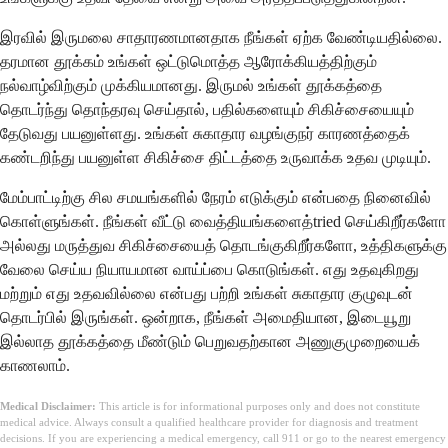
இரவில் இருமலை சாதாரணமானதாக நீங்கள் ஏற்க வேண்டியதில்லை.
தரமான தூக்கம் உங்கள் ஒட்டுமொத்த ஆரோக்கியத்திற்கும்
நல்வாழ்விற்கும் முக்கியமானது. இருமல் உங்கள் தூக்கத்தை
தொடர்ந்து தொந்தரவு செய்தால், பதில்களையும் சிகிச்சையையும்
தேடுவது பயனுள்ளது. உங்கள் சுகாதார வழங்குநர் காரணத்தைக்
கண்டறிந்து பயனுள்ள சிகிச்சை திட்டத்தை உருவாக்க உதவ முடியும்.
மேம்பாட்டிற்கு சில சமயங்களில் நேரம் எடுக்கும் என்பதை நினைவில்
கொள்ளுங்கள். நீங்கள் வீட்டு வைத்தியங்களைத்tried செய்கிறீர்களோ
அல்லது மருத்துவ சிகிச்சையைத் தொடங்குகிறீர்களோ, உத்திகளுக்கு
வேலை செய்ய நியாயமான வாய்ப்பை கொடுங்கள். எது உதவுகிறது
மற்றும் எது உதவவில்லை என்பது பற்றி உங்கள் சுகாதார குழுவுடன்
தொடர்பில் இருங்கள். ஒன்றாக, நீங்கள் அமைதியான, இடையூறு
இல்லாத தூக்கத்தை மீண்டும் பெறுவதற்கான அணுகுமுறையைக்
காணலாம்.
Medical Disclaimer:
This article is for informational purposes only and does not constitute
medical advice. Always consult a qualified healthcare provider for diagnosis and treatment
decisions. If you are experiencing a medical emergency, call 911 or go to the nearest emergency