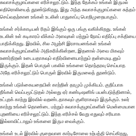
சுவாசக்குழாய்களை எரிச்சலூட்டும். இந்த தேக்கம் உங்கள் இருமல்
எதிரொலியைத் தூண்டுகிறது, இது அந்த சுவாசக்குழாய்களை சுத்தம்
செய்வதற்கான உங்கள் உடலின் பாதுகாப்பு பொறிமுறையாகும்.
உங்கள் சர்க்காடியன் ரிதம் இங்கும் ஒரு பங்கு வகிக்கிறது. உங்கள்
உடலின் உள் கடிகாரம் வீக்கம் அளவுகள் மற்றும் நோய் எதிர்ப்பு சக்தியை
பாதிக்கிறது. இரவில், சில அழற்சி இரசாயனங்கள் உங்கள்
சுவாசக்குழாய்களில் அதிகரிக்கின்றன, இதனால் அவை மிகவும்
உணர்திறன் உடையதாகவும் எதிர்வினையாற்றும் தன்மையுடனும்
இருக்கும். இதன் பொருள் பகலில் உங்களை தொந்தரவு செய்யாத
அதே எரிச்சலூட்டும் பொருள் இரவில் இருமலைத் தூண்டும்.
உங்கள் படுக்கையறையின் காற்றின் தரமும் முக்கியம். குறிப்பாக
நீங்கள் வெப்பமூட்டுதல் அல்லது ஏர் கண்டிஷனிங் பயன்படுத்தினால்,
உட்புறக் காற்று இரவில் வறண்டதாகவும் குளிராகவும் இருக்கும். உலர்
காற்று உங்கள் தொண்டை மற்றும் சுவாசக்குழாய்களின் மென்மையான
புறணியை எரிச்சலூட்டும். இந்த எரிச்சல் வேறு எதுவும் சரியாக
இல்லாவிட்டாலும் உங்களை இரும வைக்கும்.
உங்கள் உடல் இரவில் குறைவான கார்டிசோலை உற்பத்தி செய்கிறது,