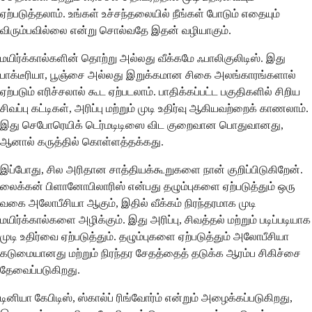
ஏற்படுத்தலாம். உங்கள் உச்சந்தலையில் நீங்கள் போடும் எதையும்
விரும்பவில்லை என்று சொல்வதே இதன் வழியாகும்.
மயிர்க்கால்களின் தொற்று அல்லது வீக்கமே ஃபாலிகுலிடிஸ். இது
பாக்டீரியா, பூஞ்சை அல்லது இறுக்கமான சிகை அலங்காரங்களால்
ஏற்படும் எரிச்சலால் கூட ஏற்படலாம். பாதிக்கப்பட்ட பகுதிகளில் சிறிய
சிவப்பு கட்டிகள், அரிப்பு மற்றும் முடி உதிர்வு ஆகியவற்றைக் காணலாம்.
இது செபோரெயிக் டெர்மடிடிஸை விட குறைவான பொதுவானது,
ஆனால் கருத்தில் கொள்ளத்தக்கது.
இப்போது, ​​சில அரிதான சாத்தியக்கூறுகளை நான் குறிப்பிடுகிறேன்.
லைக்கன் பிளானோபிலாரிஸ் என்பது தழும்புகளை ஏற்படுத்தும் ஒரு
வகை அலோபீசியா ஆகும், இதில் வீக்கம் நிரந்தரமாக முடி
மயிர்க்கால்களை அழிக்கும். இது அரிப்பு, சிவத்தல் மற்றும் படிப்படியாக
முடி உதிர்வை ஏற்படுத்தும். தழும்புகளை ஏற்படுத்தும் அலோபீசியா
கடுமையானது மற்றும் நிரந்தர சேதத்தைத் தடுக்க ஆரம்ப சிகிச்சை
தேவைப்படுகிறது.
டினியா கேபிடிஸ், ஸ்கால்ப் ரிங்வோர்ம் என்றும் அழைக்கப்படுகிறது,