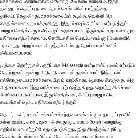
உச்சந்தலை சொரியாசிஸ் மற்றொரு அடிக்கடி காரணம். இந்த
தன்னுடல் எதிர்ப்பு நிலை தோல் செல்களின் மாற்றத்தை
துரிதப்படுத்துகிறது, உச்சந்தலையில் தடித்த, வெள்ளி நிற
செதில்களை உருவாக்குகிறது. இது மிகவும் அரிப்பை ஏற்படுத்தும்
மற்றும் செதில்களும் வீக்கமும் கடுமையாக இருந்தால் தற்காலிக முடி
உதிர்வை ஏற்படுத்தலாம். சொரியாசிஸ் பெரும்பாலும் குடும்பங்களில்
பரவுகிறது மற்றும் மன அழுத்தம் அல்லது நோய் காலங்களில்
தீவிரமடையலாம்.
பூஞ்சை தொற்றுகள், குறிப்பாக Malassezia என்ற ஈஸ்ட் மூலம் ஏற்படும்
தொற்றுகள், மூன்று அறிகுறிகளையும் தூண்டலாம். இந்த ஈஸ்ட்
எல்லோருடைய உச்சந்தலையிலும் வாழ்கிறது, ஆனால் சிலருக்கு, அது
அதிகமாக வளர்ந்து எரிச்சலை ஏற்படுத்துகிறது. தொற்று சிகிச்சை
அளிக்கப்படாவிட்டால், இது செதில்கள், அரிப்பு மற்றும் சில
சமயங்களில் முடி உதிர்வை ஏற்படுத்தும்.
தொடர்பு டெர்மடிடிஸ் உங்கள் உச்சந்தலை உங்கள் முடி தயாரிப்புகளில்
உள்ள ஷாம்பு, கண்டிஷனர் அல்லது முடி சாயம் போன்றவற்றுக்கு
எதிர்வினையாற்றும்போது ஏற்படுகிறது. இது சிவத்தல், அரிப்பு,
செதில்கள் மற்றும் எரிச்சல் தொடர்ந்தால் முடி உதிர்வையும்