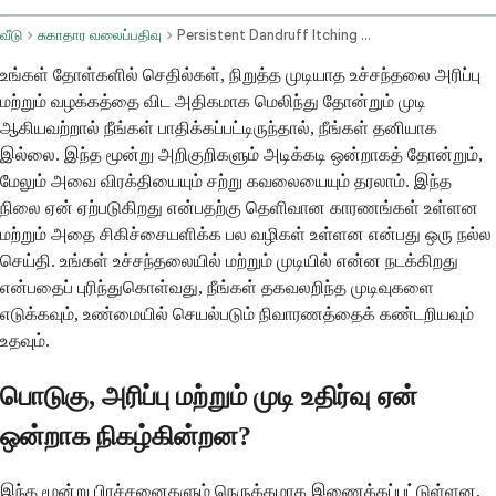
வீடு
சுகாதார வலைப்பதிவு
Persistent Dandruff Itching And Hair Loss Treatment Options
உங்கள் தோள்களில் செதில்கள், நிறுத்த முடியாத உச்சந்தலை அரிப்பு
மற்றும் வழக்கத்தை விட அதிகமாக மெலிந்து தோன்றும் முடி
ஆகியவற்றால் நீங்கள் பாதிக்கப்பட்டிருந்தால், நீங்கள் தனியாக
இல்லை. இந்த மூன்று அறிகுறிகளும் அடிக்கடி ஒன்றாகத் தோன்றும்,
மேலும் அவை விரக்தியையும் சற்று கவலையையும் தரலாம். இந்த
நிலை ஏன் ஏற்படுகிறது என்பதற்கு தெளிவான காரணங்கள் உள்ளன
மற்றும் அதை சிகிச்சையளிக்க பல வழிகள் உள்ளன என்பது ஒரு நல்ல
செய்தி. உங்கள் உச்சந்தலையில் மற்றும் முடியில் என்ன நடக்கிறது
என்பதைப் புரிந்துகொள்வது, நீங்கள் தகவலறிந்த முடிவுகளை
எடுக்கவும், உண்மையில் செயல்படும் நிவாரணத்தைக் கண்டறியவும்
உதவும்.
பொடுகு, அரிப்பு மற்றும் முடி உதிர்வு ஏன்
ஒன்றாக நிகழ்கின்றன?
இந்த மூன்று பிரச்சனைகளும் நெருக்கமாக இணைக்கப்பட்டுள்ளன,