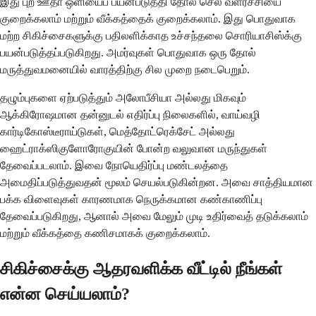
இது புற ஊதா ஒளியைப் பயன்படுத்தி தோல் செல் வளர்ச்சியை
குறைக்கலாம் மற்றும் வீக்கத்தைக் குறைக்கலாம். இது பொதுவாக
மற்ற சிகிச்சைகளுக்கு பதிலளிக்காத உச்சந்தலை சொரியாசிஸ்க்கு
பயன்படுத்தப்படுகிறது. அமர்வுகள் பொதுவாக ஒரு தோல்
மருத்துவமனையில் வாரத்திற்கு சில முறை நடைபெறும்.
தழும்புகளை ஏற்படுத்தும் அலோபீசியா அல்லது மிகவும்
ஆக்கிரோஷமான தன்னுடல் எதிர்ப்பு நிலைகளில், வாய்வழி
கார்டிகோஸ்டீராய்டுகள், மெத்தோட்ரெக்சேட் அல்லது
ஹைட்ராக்ஸிகுளோரோகுயின் போன்ற வலுவான மருந்துகள்
தேவைப்படலாம். இவை நோயெதிர்ப்பு மண்டலத்தை
அமைதிப்படுத்துவதன் மூலம் செயல்படுகின்றன. அவை சாத்தியமான
பக்க விளைவுகள் காரணமாக நெருக்கமான கண்காணிப்பு
தேவைப்படுகிறது, ஆனால் அவை மேலும் முடி உதிர்வைத் தடுக்கலாம்
மற்றும் வீக்கத்தை கணிசமாகக் குறைக்கலாம்.
சிகிச்சைக்கு ஆதரவளிக்க வீட்டில் நீங்கள்
என்ன செய்யலாம்?