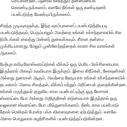
செய்கின்றன, ஆனால் உலர்த்தும் தன்மையைக்
கொண்டிருக்கலாம், எனவே நீங்கள் ஒரு கண்டிஷனர்
பயன்படுத்த வேண்டியிருக்கலாம்.
சிறந்த முடிவுகளுக்கு, இந்த ஷாம்புகளைப் பயன்படுத்தியபடி
பயன்படுத்தவும், பெரும்பாலும் அவற்றை உங்கள் உச்சந்தலையில் சில
நிமிடங்கள் வைத்து பின்னர் துவைக்கவும். சீரான தன்மை
முக்கியமானது, மேலும் முன்னேற்றத்தைக் காண சில வாரங்கள்
ஆகலாம்.
மேற்புற கார்டிகோஸ்டீராய்டுகள் வீக்கம் ஒரு பெரிய பிரச்சினையாக
இருந்தால் மிகவும் உதவியாக இருக்கும். இவை கிரீம்கள், லோஷன்கள்
அல்லது நுரைகள் ஆகும், அவற்றை நேரடியாக உங்கள் உச்சந்தலையில்
தடவலாம். அவை சிவத்தல், வீக்கம் மற்றும் அரிப்பைக் குறைக்கின்றன.
உங்கள் மருத்துவர் குறுகிய கால பயன்பாட்டிற்கு ஒரு லேசான
ஸ்டீராய்டையோ அல்லது அறிகுறிகள் கடுமையாக இருந்தால் ஒரு
வலுவான ஸ்டீராய்டையோ பரிந்துரைக்கலாம். நீண்டகால பயன்பாடு
தோல் மெலிதல் போன்ற பக்க விளைவுகளை ஏற்படுத்தும், எனவே
அவை பொதுவாக சுழற்சிகளில் பயன்படுத்தப்படுகின்றன.