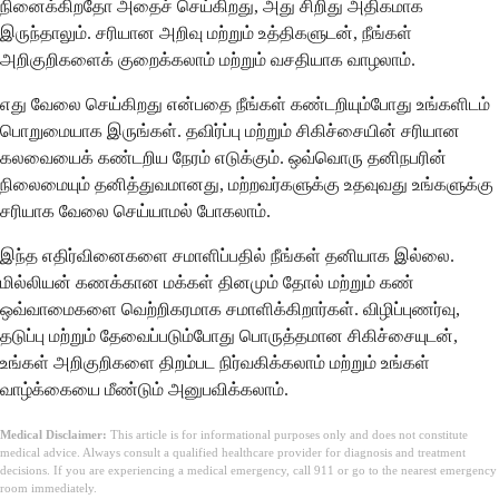
நினைக்கிறதோ அதைச் செய்கிறது, அது சிறிது அதிகமாக
இருந்தாலும். சரியான அறிவு மற்றும் உத்திகளுடன், நீங்கள்
அறிகுறிகளைக் குறைக்கலாம் மற்றும் வசதியாக வாழலாம்.
எது வேலை செய்கிறது என்பதை நீங்கள் கண்டறியும்போது உங்களிடம்
பொறுமையாக இருங்கள். தவிர்ப்பு மற்றும் சிகிச்சையின் சரியான
கலவையைக் கண்டறிய நேரம் எடுக்கும். ஒவ்வொரு தனிநபரின்
நிலைமையும் தனித்துவமானது, மற்றவர்களுக்கு உதவுவது உங்களுக்கு
சரியாக வேலை செய்யாமல் போகலாம்.
இந்த எதிர்வினைகளை சமாளிப்பதில் நீங்கள் தனியாக இல்லை.
மில்லியன் கணக்கான மக்கள் தினமும் தோல் மற்றும் கண்
ஒவ்வாமைகளை வெற்றிகரமாக சமாளிக்கிறார்கள். விழிப்புணர்வு,
தடுப்பு மற்றும் தேவைப்படும்போது பொருத்தமான சிகிச்சையுடன்,
உங்கள் அறிகுறிகளை திறம்பட நிர்வகிக்கலாம் மற்றும் உங்கள்
வாழ்க்கையை மீண்டும் அனுபவிக்கலாம்.
Medical Disclaimer:
This article is for informational purposes only and does not constitute
medical advice. Always consult a qualified healthcare provider for diagnosis and treatment
decisions. If you are experiencing a medical emergency, call 911 or go to the nearest emergency
room immediately.