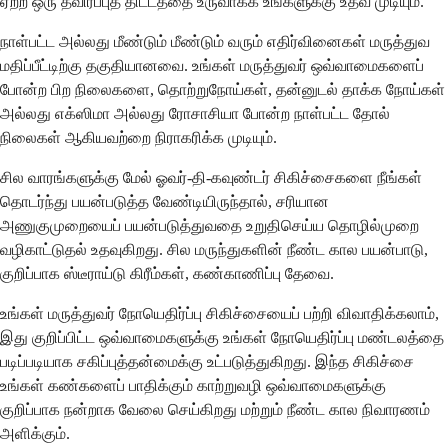
ஏற்ற ஒரு தவிர்ப்புத் திட்டத்தை உருவாக்க உங்களுக்கு உதவ முடியும்.
நாள்பட்ட அல்லது மீண்டும் மீண்டும் வரும் எதிர்வினைகள் மருத்துவ
மதிப்பீட்டிற்கு தகுதியானவை. உங்கள் மருத்துவர் ஒவ்வாமைகளைப்
போன்ற பிற நிலைகளை, தொற்றுநோய்கள், தன்னுடல் தாக்க நோய்கள்
அல்லது எக்ஸிமா அல்லது ரோசாசியா போன்ற நாள்பட்ட தோல்
நிலைகள் ஆகியவற்றை நிராகரிக்க முடியும்.
சில வாரங்களுக்கு மேல் ஓவர்-தி-கவுண்டர் சிகிச்சைகளை நீங்கள்
தொடர்ந்து பயன்படுத்த வேண்டியிருந்தால், சரியான
அணுகுமுறையைப் பயன்படுத்துவதை உறுதிசெய்ய தொழில்முறை
வழிகாட்டுதல் உதவுகிறது. சில மருந்துகளின் நீண்ட கால பயன்பாடு,
குறிப்பாக ஸ்டீராய்டு கிரீம்கள், கண்காணிப்பு தேவை.
உங்கள் மருத்துவர் நோயெதிர்ப்பு சிகிச்சையைப் பற்றி விவாதிக்கலாம்,
இது குறிப்பிட்ட ஒவ்வாமைகளுக்கு உங்கள் நோயெதிர்ப்பு மண்டலத்தை
படிப்படியாக சகிப்புத்தன்மைக்கு உட்படுத்துகிறது. இந்த சிகிச்சை
உங்கள் கண்களைப் பாதிக்கும் காற்றுவழி ஒவ்வாமைகளுக்கு
குறிப்பாக நன்றாக வேலை செய்கிறது மற்றும் நீண்ட கால நிவாரணம்
அளிக்கும்.