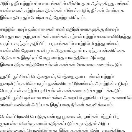
அரிப்பு, நீர் மற்றும் சில சமயங்களில் வீங்கியதாக ஆக்குகிறது. உங்கள்
கண்களைச் சுற்றியுள்ள திசுக்கள் வீங்கக்கூடும், நீங்கள் சோர்வாக
இல்லாதபோதும் சோர்வாகத் தோற்றமளிக்கும்.
காற்றில் பரவும் ஒவ்வாமைகள் கண் எதிர்வினைகளுக்கு மிகவும்
பொதுவான குற்றவாளிகள். மரங்கள், புற்கள் மற்றும் களைகளிலிருந்து
வரும் மகரந்தம் குறிப்பிட்ட பருவங்களில் காற்றில் மிதந்து உங்கள்
கண்களில் நேரடியாக விழும். அதனால்தான் மகரந்த எண்ணிக்கை
அதிகமாக இருக்கும்போது வசந்த காலத்திலோ அல்லது
இலையுதிர்காலத்திலோ உங்கள் கண்கள் மோசமாக உணரக்கூடும்.
தூசிப் பூச்சிகள் மெத்தைகள், மெத்தை தளபாடங்கள் மற்றும்
தரைவிரிப்புகளில் வாழும் நுண்ணிய உயிரினங்கள். அவற்றின் கழிவுப்
பொருட்கள் காற்றில் பரவி உங்கள் கண்களை எரிச்சலூட்டக்கூடும்.
தூசிப் பூச்சி ஒவ்வாமைகள் உள்ள அறையில் தூங்கிய பிறகு காலையில்
உங்கள் கண்கள் அரிப்பாக இருப்பதை நீங்கள் கவனிக்கலாம்.
செல்லப்பிராணி பொடுகு என்பது பூனைகள், நாய்கள் மற்றும் பிற
முடியுள்ள விலங்குகளால் உதிர்க்கப்படும் சருமத்தின் சிறிய
துகள்களைக் கொண்டுள்ளது. இந்த துகள்கள் நீண்ட காலத்திற்கு