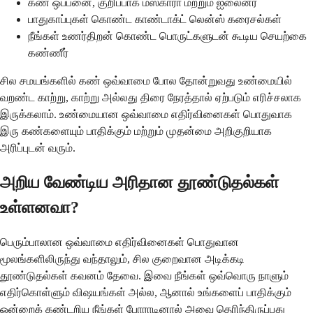
கண் ஒப்பனை, குறிப்பாக மஸ்காரா மற்றும் ஐலைனர்
பாதுகாப்புகள் கொண்ட காண்டாக்ட் லென்ஸ் கரைசல்கள்
நீங்கள் உணர்திறன் கொண்ட பொருட்களுடன் கூடிய செயற்கை
கண்ணீர்
சில சமயங்களில் கண் ஒவ்வாமை போல தோன்றுவது உண்மையில்
வறண்ட காற்று, காற்று அல்லது திரை நேரத்தால் ஏற்படும் எரிச்சலாக
இருக்கலாம். உண்மையான ஒவ்வாமை எதிர்வினைகள் பொதுவாக
இரு கண்களையும் பாதிக்கும் மற்றும் முதன்மை அறிகுறியாக
அரிப்புடன் வரும்.
அறிய வேண்டிய அரிதான தூண்டுதல்கள்
உள்ளனவா?
பெரும்பாலான ஒவ்வாமை எதிர்வினைகள் பொதுவான
மூலங்களிலிருந்து வந்தாலும், சில குறைவான அடிக்கடி
தூண்டுதல்கள் கவனம் தேவை. இவை நீங்கள் ஒவ்வொரு நாளும்
எதிர்கொள்ளும் விஷயங்கள் அல்ல, ஆனால் உங்களைப் பாதிக்கும்
ஒன்றைக் கண்டறிய நீங்கள் போராடினால் அவை தெரிந்திருப்பது