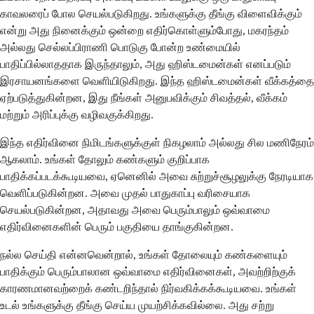
காவலரைப் போல செயல்படுகிறது. உங்களுக்கு தீங்கு விளைவிக்கும்
என்று அது நினைக்கும் ஒன்றை எதிர்கொள்ளும்போது, மகரந்தம்
அல்லது செல்லப்பிராணி பொடுகு போன்ற உண்மையில்
பாதிப்பில்லாததாக இருந்தாலும், அது ஹிஸ்டமைன்கள் எனப்படும்
இரசாயனங்களை வெளியிடுகிறது. இந்த ஹிஸ்டமைன்கள் வீக்கத்தை
ஏற்படுத்துகின்றன, இது நீங்கள் அனுபவிக்கும் சிவத்தல், வீக்கம்
மற்றும் அரிப்புக்கு வழிவகுக்கிறது.
இந்த எதிர்வினை நிமிடங்களுக்குள் நிகழலாம் அல்லது சில மணிநேரம்
ஆகலாம். உங்கள் தோலும் கண்களும் குறிப்பாக
பாதிக்கப்படக்கூடியவை, ஏனெனில் அவை சுற்றுச்சூழலுக்கு நேரடியாக
வெளிப்படுகின்றன. அவை முதல் பாதுகாப்பு வரிசையாக
செயல்படுகின்றன, அதாவது அவை பெரும்பாலும் ஒவ்வாமை
எதிர்வினைகளின் பெரும் பகுதியை தாங்குகின்றன.
நல்ல செய்தி என்னவென்றால், உங்கள் தோலையும் கண்களையும்
பாதிக்கும் பெரும்பாலான ஒவ்வாமை எதிர்வினைகள், அவற்றிற்குக்
காரணமானவற்றைக் கண்டறிந்தால் நிர்வகிக்கக்கூடியவை. உங்கள்
உடல் உங்களுக்கு தீங்கு செய்ய முயற்சிக்கவில்லை. அது சற்று