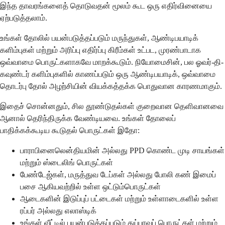
இந்த தாவரங்களைத் தொடுவதன் மூலம் கூட ஒரு எதிர்வினையை
ஏற்படுத்தலாம்.
உங்கள் தோலில் பயன்படுத்தப்படும் மருந்துகள், ஆண்டிபயாடிக்
களிம்புகள் மற்றும் அரிப்பு எதிர்ப்பு கிரீம்கள் உட்பட, முரண்பாடாக
ஒவ்வாமை பொருட்களாகவே மாறக்கூடும். நியோமைசின், பல ஓவர்-தி-
கவுண்டர் களிம்புகளில் காணப்படும் ஒரு ஆண்டிபயாடிக், ஒவ்வாமை
தொடர்பு தோல் அழற்சியின் வியக்கத்தக்க பொதுவான காரணமாகும்.
இதைச் சொன்னதும், சில தூண்டுதல்கள் குறைவான தெளிவானவை
ஆனால் தெரிந்திருக்க வேண்டியவை. உங்கள் தோலைப்
பாதிக்கக்கூடிய கூடுதல் பொருட்கள் இதோ:
பாராபினைலென்தியமின் அல்லது PPD கொண்ட முடி சாயங்கள்
மற்றும் ஸ்டைலிங் பொருட்கள்
பேண்டேஜ்கள், மருத்துவ டேப்கள் அல்லது போலி கண் இமைப்
பசை ஆகியவற்றில் உள்ள ஒட்டும்பொருட்கள்
ஆடைகளின் இடுப்புப் பட்டைகள் மற்றும் உள்ளாடைகளில் உள்ள
ரப்பர் அல்லது எலாஸ்டிக்
உங்கள் வீட்டில் பயன்படுத்தப்படும் துப்புரவுப் பொருட்கள் மற்றும்