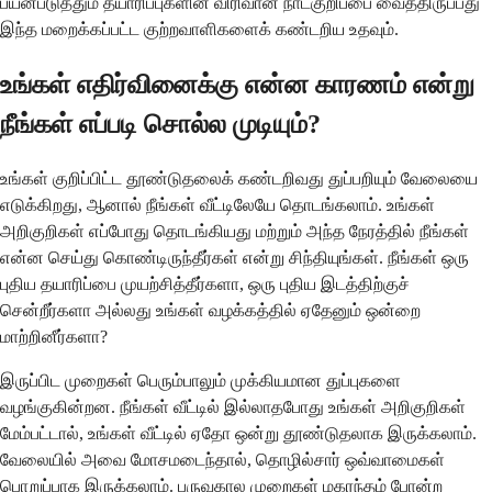
பயன்படுத்தும் தயாரிப்புகளின் விரிவான நாட்குறிப்பை வைத்திருப்பது
இந்த மறைக்கப்பட்ட குற்றவாளிகளைக் கண்டறிய உதவும்.
உங்கள் எதிர்வினைக்கு என்ன காரணம் என்று
நீங்கள் எப்படி சொல்ல முடியும்?
உங்கள் குறிப்பிட்ட தூண்டுதலைக் கண்டறிவது துப்பறியும் வேலையை
எடுக்கிறது, ஆனால் நீங்கள் வீட்டிலேயே தொடங்கலாம். உங்கள்
அறிகுறிகள் எப்போது தொடங்கியது மற்றும் அந்த நேரத்தில் நீங்கள்
என்ன செய்து கொண்டிருந்தீர்கள் என்று சிந்தியுங்கள். நீங்கள் ஒரு
புதிய தயாரிப்பை முயற்சித்தீர்களா, ஒரு புதிய இடத்திற்குச்
சென்றீர்களா அல்லது உங்கள் வழக்கத்தில் ஏதேனும் ஒன்றை
மாற்றினீர்களா?
இருப்பிட முறைகள் பெரும்பாலும் முக்கியமான துப்புகளை
வழங்குகின்றன. நீங்கள் வீட்டில் இல்லாதபோது உங்கள் அறிகுறிகள்
மேம்பட்டால், உங்கள் வீட்டில் ஏதோ ஒன்று தூண்டுதலாக இருக்கலாம்.
வேலையில் அவை மோசமடைந்தால், தொழில்சார் ஒவ்வாமைகள்
பொறுப்பாக இருக்கலாம். பருவகால முறைகள் மகரந்தம் போன்ற