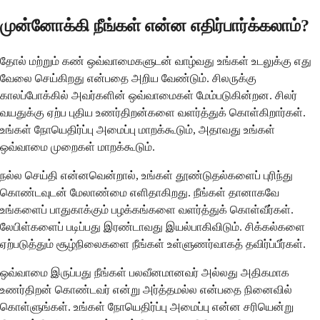
முன்னோக்கி நீங்கள் என்ன எதிர்பார்க்கலாம்?
தோல் மற்றும் கண் ஒவ்வாமைகளுடன் வாழ்வது உங்கள் உடலுக்கு எது
வேலை செய்கிறது என்பதை அறிய வேண்டும். சிலருக்கு
காலப்போக்கில் அவர்களின் ஒவ்வாமைகள் மேம்படுகின்றன. சிலர்
வயதுக்கு ஏற்ப புதிய உணர்திறன்களை வளர்த்துக் கொள்கிறார்கள்.
உங்கள் நோயெதிர்ப்பு அமைப்பு மாறக்கூடும், அதாவது உங்கள்
ஒவ்வாமை முறைகள் மாறக்கூடும்.
நல்ல செய்தி என்னவென்றால், உங்கள் தூண்டுதல்களைப் புரிந்து
கொண்டவுடன் மேலாண்மை எளிதாகிறது. நீங்கள் தானாகவே
உங்களைப் பாதுகாக்கும் பழக்கங்களை வளர்த்துக் கொள்வீர்கள்.
லேபிள்களைப் படிப்பது இரண்டாவது இயல்பாகிவிடும். சிக்கல்களை
ஏற்படுத்தும் சூழ்நிலைகளை நீங்கள் உள்ளுணர்வாகத் தவிர்ப்பீர்கள்.
ஒவ்வாமை இருப்பது நீங்கள் பலவீனமானவர் அல்லது அதிகமாக
உணர்திறன் கொண்டவர் என்று அர்த்தமல்ல என்பதை நினைவில்
கொள்ளுங்கள். உங்கள் நோயெதிர்ப்பு அமைப்பு என்ன சரியென்று