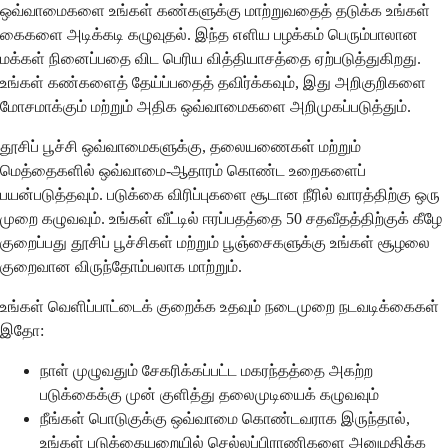
ஒவ்வாமைகளை உங்கள் கண்களுக்கு மாற்றுவதைத் தடுக்க உங்கள்
கைகளை அடிக்கடி கழுவுதல். இந்த எளிய பழக்கம் பெரும்பாலான
மக்கள் நினைப்பதை விட பெரிய வித்தியாசத்தை ஏற்படுத்துகிறது.
உங்கள் கண்களைத் தேய்ப்பதைத் தவிர்க்கவும், இது அறிகுறிகளை
மோசமாக்கும் மற்றும் அதிக ஒவ்வாமைகளை அறிமுகப்படுத்தும்.
தூசிப் பூச்சி ஒவ்வாமைகளுக்கு, தலையணைகள் மற்றும்
மெத்தைகளில் ஒவ்வாமை-ஆதாரம் கொண்ட உறைகளைப்
பயன்படுத்தவும். படுக்கை விரிப்புகளை சூடான நீரில் வாரத்திற்கு ஒரு
முறை கழுவவும். உங்கள் வீட்டில் ஈரப்பதத்தை 50 சதவீதத்திற்குக் கீழே
குறைப்பது தூசிப் பூச்சிகள் மற்றும் பூஞ்சைகளுக்கு உங்கள் சூழலை
குறைவான விருந்தோம்பலாக மாற்றும்.
உங்கள் வெளிப்பாட்டைக் குறைக்க உதவும் நடைமுறை நடவடிக்கைகள்
இதோ:
நாள் முழுவதும் சேகரிக்கப்பட்ட மகரந்தத்தை அகற்ற
படுக்கைக்கு முன் குளித்து தலைமுடியைக் கழுவவும்
நீங்கள் பொடுகுக்கு ஒவ்வாமை கொண்டவராக இருந்தால்,
உங்கள் படுக்கையறையில் செல்லப்பிராணிகளை அனுமதிக்க