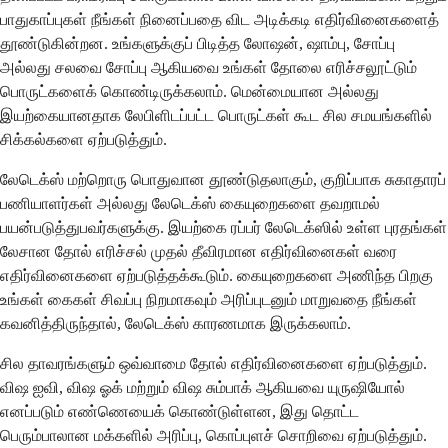
பாதுகாப்புகள் நீங்கள் நினைப்பதை விட அடிக்கடி எதிர்வினைகளைத்
தூண்டுகின்றன. உங்களுக்குப் பிடித்த லோஷன், ஷாம்பு, சோப்பு
அல்லது சலவை சோப்பு ஆகியவை உங்கள் தோலை எரிச்சலூட்டும்
பொருட்களைக் கொண்டிருக்கலாம். மென்மையான அல்லது
இயற்கையானதாக லேபிளிடப்பட்ட பொருட்கள் கூட சில சமயங்களில்
சிக்கல்களை ஏற்படுத்தும்.
லேடெக்ஸ் மற்றொரு பொதுவான தூண்டுதலாகும், குறிப்பாக சுகாதாரப்
பணியாளர்கள் அல்லது லேடெக்ஸ் கையுறைகளை தவறாமல்
பயன்படுத்துபவர்களுக்கு. இயற்கை ரப்பர் லேடெக்ஸில் உள்ள புரதங்கள்
லேசான தோல் எரிச்சல் முதல் தீவிரமான எதிர்வினைகள் வரை
எதிர்வினைகளை ஏற்படுத்தக்கூடும். கையுறைகளை அணிந்த பிறகு
உங்கள் கைகள் சிவப்பு நிறமாகவும் அரிப்புடனும் மாறுவதை நீங்கள்
கவனித்திருந்தால், லேடெக்ஸ் காரணமாக இருக்கலாம்.
சில தாவரங்களும் ஒவ்வாமை தோல் எதிர்வினைகளை ஏற்படுத்தும்.
விஷ ஐவி, விஷ ஓக் மற்றும் விஷ சும்பாக் ஆகியவை யுருஷியோல்
எனப்படும் எண்ணெயைக் கொண்டுள்ளன, இது தொட்ட
பெரும்பாலான மக்களில் அரிப்பு, கொப்புளச் சொறிவை ஏற்படுத்தும்.