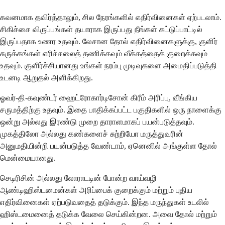
கவனமாக தவிர்த்தாலும், சில நேரங்களில் எதிர்வினைகள் ஏற்படலாம்.
சிகிச்சை விருப்பங்கள் தயாராக இருப்பது நீங்கள் கட்டுப்பாட்டில்
இருப்பதாக உணர உதவும். லேசான தோல் எதிர்வினைகளுக்கு, குளிர்
சுருக்கங்கள் எரிச்சலைத் தணிக்கவும் வீக்கத்தைக் குறைக்கவும்
உதவும். குளிர்ச்சியானது உங்கள் நரம்பு முடிவுகளை அமைதிப்படுத்தி
உடனடி ஆறுதல் அளிக்கிறது.
ஓவர்-தி-கவுண்டர் ஹைட்ரோகார்டிசோன் கிரீம் அரிப்பு, வீங்கிய
சருமத்திற்கு உதவும். இதை பாதிக்கப்பட்ட பகுதிகளில் ஒரு நாளைக்கு
ஒன்று அல்லது இரண்டு முறை தாராளமாகப் பயன்படுத்தவும்.
முகத்திலோ அல்லது கண்களைச் சுற்றியோ மருத்துவரின்
அனுமதியின்றி பயன்படுத்த வேண்டாம், ஏனெனில் அங்குள்ள தோல்
மென்மையானது.
செடிரிசின் அல்லது லோராடடின் போன்ற வாய்வழி
ஆண்டிஹிஸ்டமைன்கள் அரிப்பைக் குறைக்கும் மற்றும் புதிய
எதிர்வினைகள் ஏற்படுவதைத் தடுக்கும். இந்த மருந்துகள் உடலில்
ஹிஸ்டமைனைத் தடுக்க வேலை செய்கின்றன. அவை தோல் மற்றும்