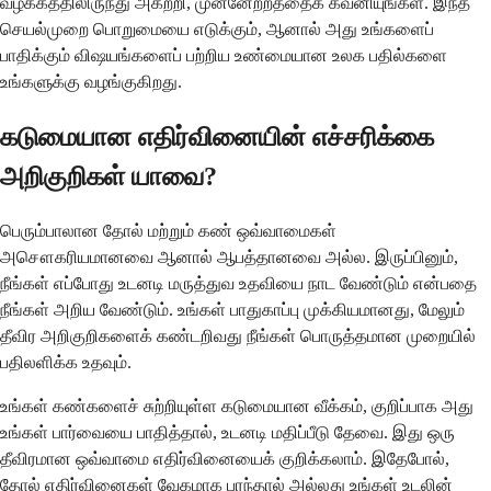
வழக்கத்திலிருந்து அகற்றி, முன்னேற்றத்தைக் கவனியுங்கள். இந்த
செயல்முறை பொறுமையை எடுக்கும், ஆனால் அது உங்களைப்
பாதிக்கும் விஷயங்களைப் பற்றிய உண்மையான உலக பதில்களை
உங்களுக்கு வழங்குகிறது.
கடுமையான எதிர்வினையின் எச்சரிக்கை
அறிகுறிகள் யாவை?
பெரும்பாலான தோல் மற்றும் கண் ஒவ்வாமைகள்
அசௌகரியமானவை ஆனால் ஆபத்தானவை அல்ல. இருப்பினும்,
நீங்கள் எப்போது உடனடி மருத்துவ உதவியை நாட வேண்டும் என்பதை
நீங்கள் அறிய வேண்டும். உங்கள் பாதுகாப்பு முக்கியமானது, மேலும்
தீவிர அறிகுறிகளைக் கண்டறிவது நீங்கள் பொருத்தமான முறையில்
பதிலளிக்க உதவும்.
உங்கள் கண்களைச் சுற்றியுள்ள கடுமையான வீக்கம், குறிப்பாக அது
உங்கள் பார்வையை பாதித்தால், உடனடி மதிப்பீடு தேவை. இது ஒரு
தீவிரமான ஒவ்வாமை எதிர்வினையைக் குறிக்கலாம். இதேபோல்,
தோல் எதிர்வினைகள் வேகமாக பரந்தால் அல்லது உங்கள் உடலின்