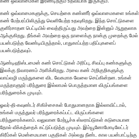
கண் ஒவ்வாமைகள் இரண்டிற்கும் உதவியாக இருக்கும்.
கண் ஒவ்வாமைகளுக்கு, செயற்கை கண்ணீர் ஒவ்வாமைகளை உங்கள்
கண் மேற்பரப்பிலிருந்து வெளியேற்ற உதவுகிறது. இந்த சொட்டுகளை
குளிர்சாதன பெட்டியில் வைத்திருப்பது அவற்றை இன்னும் ஆறுதலாக
ஆக்குகிறது. நீங்கள் அவற்றை ஒரு நாளைக்கு நான்கு முறைக்கு மேல்
பயன்படுத்த வேண்டியிருந்தால், பாதுகாப்பற்ற பதிப்புகளைப்
பயன்படுத்தவும்.
ஆண்டிஹிஸ்டமைன் கண் சொட்டுகள் அரிப்பு, சிவப்பு கண்களுக்கு
இலக்கு நிவாரணம் அளிக்கிறது. அவை கண் அறிகுறிகளுக்கு
வாய்வழி மருந்துகளை விட வேகமாக வேலை செய்கின்றன. உங்கள்
மருந்தாளுநர் பரிந்துரை இல்லாமல் பொருத்தமான விருப்பங்களை
பரிந்துரைக்க முடியும்.
ஓவர்-தி-கவுண்டர் சிகிச்சைகள் போதுமானதாக இல்லாவிட்டால்,
உங்கள் மருத்துவர் பரிந்துரைக்கப்பட்ட விருப்பங்களை
பரிந்துரைக்கலாம். வலுவான மேற்பூச்சு ஸ்டீராய்டுகள் கடுமையான
தோல் வீக்கத்தைக் கட்டுப்படுத்த முடியும். இம்யூனோமோடிலேட்டர்
கிரீம்கள் மென்மையான பகுதிகள் அல்லது நீண்ட கால பயன்பாட்டிற்கு