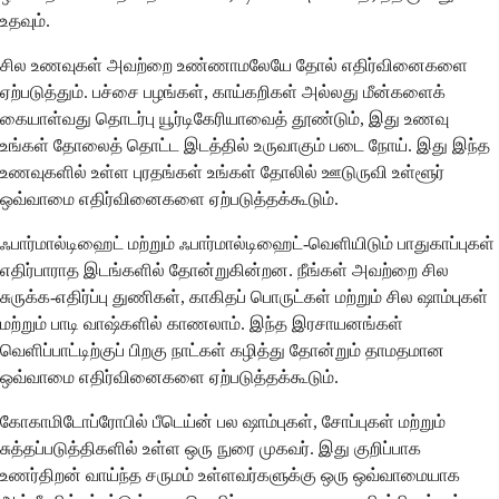
உதவும்.
சில உணவுகள் அவற்றை உண்ணாமலேயே தோல் எதிர்வினைகளை
ஏற்படுத்தும். பச்சை பழங்கள், காய்கறிகள் அல்லது மீன்களைக்
கையாள்வது தொடர்பு யூர்டிகேரியாவைத் தூண்டும், இது உணவு
உங்கள் தோலைத் தொட்ட இடத்தில் உருவாகும் படை நோய். இது இந்த
உணவுகளில் உள்ள புரதங்கள் உங்கள் தோலில் ஊடுருவி உள்ளூர்
ஒவ்வாமை எதிர்வினைகளை ஏற்படுத்தக்கூடும்.
ஃபார்மால்டிஹைட் மற்றும் ஃபார்மால்டிஹைட்-வெளியிடும் பாதுகாப்புகள்
எதிர்பாராத இடங்களில் தோன்றுகின்றன. நீங்கள் அவற்றை சில
சுருக்க-எதிர்ப்பு துணிகள், காகிதப் பொருட்கள் மற்றும் சில ஷாம்புகள்
மற்றும் பாடி வாஷ்களில் காணலாம். இந்த இரசாயனங்கள்
வெளிப்பாட்டிற்குப் பிறகு நாட்கள் கழித்து தோன்றும் தாமதமான
ஒவ்வாமை எதிர்வினைகளை ஏற்படுத்தக்கூடும்.
கோகாமிடோப்ரோபில் பீடெய்ன் பல ஷாம்புகள், சோப்புகள் மற்றும்
சுத்தப்படுத்திகளில் உள்ள ஒரு நுரை முகவர். இது குறிப்பாக
உணர்திறன் வாய்ந்த சருமம் உள்ளவர்களுக்கு ஒரு ஒவ்வாமையாக