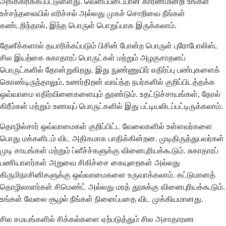
அங்கீகரிக்கப்பட்டுள்ளது. வெளிப்படையான காரணமின்றி உங்கள்
உச்சந்தலையில் எரிச்சல் அல்லது முகச் சொறிவை நீங்கள்
கண்டறிந்தால், இந்த பொருள் பொறுப்பாக இருக்கலாம்.
தேனீக்களால் தயாரிக்கப்படும் பிசின் போன்ற பொருள் புரோபோலிஸ்,
சில இயற்கை சுகாதாரப் பொருட்கள் மற்றும் அழகுசாதனப்
பொருட்களில் தோன்றுகிறது. இது நுண்ணுயிர் எதிர்ப்பு பண்புகளைக்
கொண்டிருந்தாலும், உணர்திறன் வாய்ந்த நபர்களில் குறிப்பிடத்தக்க
ஒவ்வாமை எதிர்வினைகளையும் தூண்டும். உதட்டுச்சாயங்கள், தோல்
கிரீம்கள் மற்றும் உணவுப் பொருட்களில் இது பட்டியலிடப்பட்டிருக்கலாம்.
தொழில்சார் ஒவ்வாமைகள் குறிப்பிட்ட வேலைகளில் உள்ளவர்களை
பொது மக்களிடம் விட அதிகமாக பாதிக்கின்றன. முடிதிருத்துபவர்கள்
முடி சாயங்கள் மற்றும் ப்ளீச்ச்களுக்கு வினைபுரியக்கூடும். சுகாதாரப்
பணியாளர்கள் அறுவை சிகிச்சை கையுறைகள் அல்லது
கிருமிநாசினிகளுக்கு ஒவ்வாமைகளை உருவாக்கலாம். கட்டுமானத்
தொழிலாளர்கள் சிமெண்ட் அல்லது மரத் தூசுக்கு வினைபுரியக்கூடும்.
உங்கள் வேலை சூழல் நீங்கள் நினைப்பதை விட முக்கியமானது.
சில சமயங்களில் சிக்கல்களை ஏற்படுத்தும் சில அசாதாரண