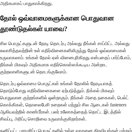
அதிகமாகப் பாதுகாக்கிறது.
தோல் ஒவ்வாமைகளுக்கான பொதுவான
தூண்டுதல்கள் யாவை?
சில பொருட்களுடன் நேரடி தொடர்பு அல்லது நீங்கள் சாப்பிட்ட அல்லது
சுவாசித்தவற்றின் உள் எதிர்வினைகளிலிருந்து தோல் ஒவ்வாமைகள்
உருவாகலாம். உங்கள் தோல் ஏன் வினைபுரிகிறது என்பதைப் பார்ப்போம்,
நீங்கள் மிகவும் அதிகமாக எதிர்கொள்ளக்கூடிய அன்றாட
குற்றவாளிகளுடன் தொடங்குவோம்.
தொடர்பு ஒவ்வாமை பொருட்கள் உங்கள் தோலில் நேரடியாகத்
தொடும்போது எதிர்வினைகளை ஏற்படுத்தும். நிக்கல் மிகவும்
பொதுவான குற்றங்களில் ஒன்றாகும். நீங்கள் அதை நகைகள், பெல்ட்
கொக்கிகள், தொலைபேசி உறைகள் மற்றும் சில ஆடைகள் fasteners
ஆகியவற்றில் காண்பீர்கள். பலர் உலோகத்தைத் தொட்ட இடத்தில்
சிவப்பு, அரிப்பு சொறிவை உருவாக்குகிறார்கள்.
தனிப்பட்ட பராமரிப்பு பொருட்களில் உள்ள வாசனை திரவியங்கள் மற்றும்