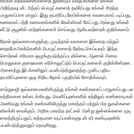
உங்கள் எதிர்வினைகளைத் தூண்டும் விஷயங்களை நீங்கள்
அறிந்தவுடன், அந்தப் பொருட்களைத் தவிர்ப்பது உங்கள் சிறந்த
பாதுகாப்பாக மாறும். இது தயாரிப்பு லேபிள்களை கவனமாகப் படிப்பது,
உணவைப் பற்றி உணவகங்களில் கேள்விகள் கேட்பது அல்லது உங்கள்
வீட்டு சூழலில் மாற்றங்களைச் செய்வது ஆகியவற்றைக் குறிக்கலாம்.
தோல் ஒவ்வாமைகளுக்கு, முடிந்தால் வாசனை இல்லாத மற்றும்
ஹைபோஅலர்கெனிக் பொருட்களைத் தேர்வு செய்யவும். இந்த
சொற்கள் சரியாக ஒழுங்குபடுத்தப்படவில்லை, ஆனால் அவை
பொதுவாக குறைவான எரிச்சலூட்டும் பொருட்களைக் குறிக்கின்றன.
அனைத்து இடங்களிலும் பயன்படுத்துவதற்கு முன்பு புதிய
தயாரிப்புகளை ஒரு சிறிய தோல் பகுதியில் சோதிக்கவும்.
காற்றுவழி ஒவ்வாமைகளிலிருந்து உங்கள் கண்களைப் பாதுகாப்பது பல
உத்திகளை உள்ளடக்கியது. வெளிப்புறங்களில் சுற்றிலும் கண்ணாடிகள்
அணிவது உங்கள் கண்களிலிருந்து மகரந்தம் மற்றும் பிற துகள்களை
விலக்கி வைக்கும். அதிக மகரந்த நாட்கள் அன்று ஜன்னல்களை மூடி
வைத்திருப்பதும், சுத்தமான வடிப்பான்களுடன் ஏர் கண்டிஷனிங்
பயன்படுத்துவதும் உதவுகிறது.