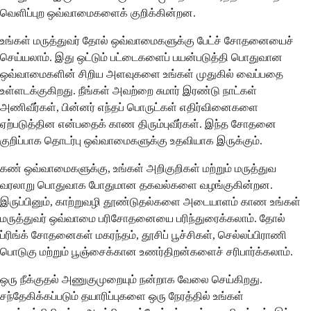
வெளிப்புற ஒவ்வாமைகளைக் குறிக்கின்றன.
உங்கள் மருத்துவர் தோல் ஒவ்வாமைகளுக்கு பேட்ச் சோதனையைச்
செய்யலாம். இது ஒட்டும் பட்டைகளைப் பயன்படுத்தி பொதுவான
ஒவ்வாமைகளின் சிறிய அளவுகளை உங்கள் முதுகில் வைப்பதை
உள்ளடக்குகிறது. நீங்கள் அவற்றை சுமார் இரண்டு நாட்கள்
அணிவீர்கள், பின்னர் எந்தப் பொருட்கள் எதிர்வினைகளை
ஏற்படுத்தின என்பதைக் காண திரும்புவீர்கள். இந்த சோதனை
குறிப்பாக தொடர்பு ஒவ்வாமைகளுக்கு உதவியாக இருக்கும்.
கண் ஒவ்வாமைகளுக்கு, உங்கள் அறிகுறிகள் மற்றும் மருத்துவ
வரலாறு பொதுவாக போதுமான தகவல்களை வழங்குகின்றன.
இருப்பினும், காற்றுவழி தூண்டுதல்களை அடையாளம் காண உங்கள்
மருத்துவர் ஒவ்வாமை பரிசோதனையை பரிந்துரைக்கலாம். தோல்
ப்ரிங்க் சோதனைகள் மகரந்தம், தூசிப் பூச்சிகள், செல்லப்பிராணி
பொடுகு மற்றும் பூஞ்சைக்கான உணர்திறன்களைச் சரிபார்க்கலாம்.
ஒரு நீக்குதல் அணுகுமுறையும் நன்றாக வேலை செய்கிறது.
சந்தேகிக்கப்படும் தயாரிப்புகளை ஒரு நேரத்தில் உங்கள்