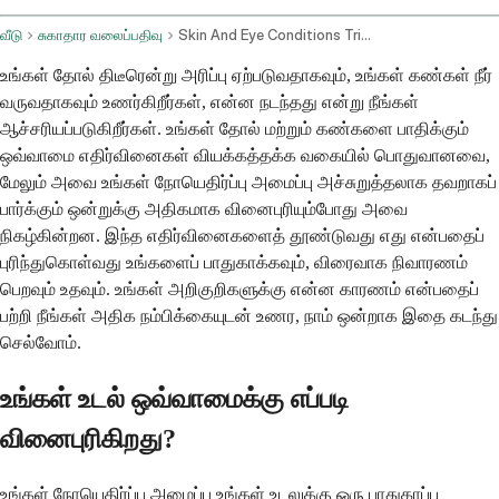
வீடு
சுகாதார வலைப்பதிவு
Skin And Eye Conditions Triggers For Allergic Reactions
உங்கள் தோல் திடீரென்று அரிப்பு ஏற்படுவதாகவும், உங்கள் கண்கள் நீர்
வருவதாகவும் உணர்கிறீர்கள், என்ன நடந்தது என்று நீங்கள்
ஆச்சரியப்படுகிறீர்கள். உங்கள் தோல் மற்றும் கண்களை பாதிக்கும்
ஒவ்வாமை எதிர்வினைகள் வியக்கத்தக்க வகையில் பொதுவானவை,
மேலும் அவை உங்கள் நோயெதிர்ப்பு அமைப்பு அச்சுறுத்தலாக தவறாகப்
பார்க்கும் ஒன்றுக்கு அதிகமாக வினைபுரியும்போது அவை
நிகழ்கின்றன. இந்த எதிர்வினைகளைத் தூண்டுவது எது என்பதைப்
புரிந்துகொள்வது உங்களைப் பாதுகாக்கவும், விரைவாக நிவாரணம்
பெறவும் உதவும். உங்கள் அறிகுறிகளுக்கு என்ன காரணம் என்பதைப்
பற்றி நீங்கள் அதிக நம்பிக்கையுடன் உணர, நாம் ஒன்றாக இதை கடந்து
செல்வோம்.
உங்கள் உடல் ஒவ்வாமைக்கு எப்படி
வினைபுரிகிறது?
உங்கள் நோயெதிர்ப்பு அமைப்பு உங்கள் உடலுக்கு ஒரு பாதுகாப்பு