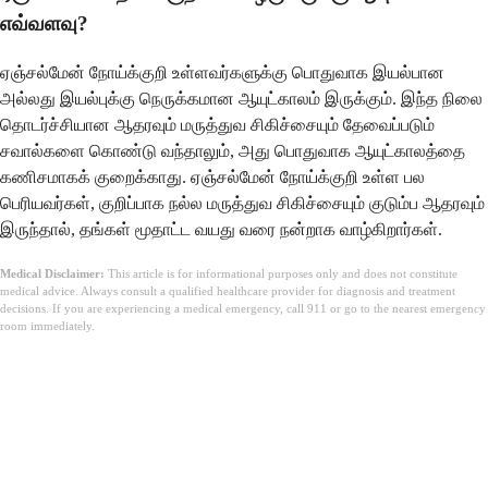
எவ்வளவு?
ஏஞ்சல்மேன் நோய்க்குறி உள்ளவர்களுக்கு பொதுவாக இயல்பான
அல்லது இயல்புக்கு நெருக்கமான ஆயுட்காலம் இருக்கும். இந்த நிலை
தொடர்ச்சியான ஆதரவும் மருத்துவ சிகிச்சையும் தேவைப்படும்
சவால்களை கொண்டு வந்தாலும், அது பொதுவாக ஆயுட்காலத்தை
கணிசமாகக் குறைக்காது. ஏஞ்சல்மேன் நோய்க்குறி உள்ள பல
பெரியவர்கள், குறிப்பாக நல்ல மருத்துவ சிகிச்சையும் குடும்ப ஆதரவும்
இருந்தால், தங்கள் மூதாட்ட வயது வரை நன்றாக வாழ்கிறார்கள்.
Medical Disclaimer:
This article is for informational purposes only and does not constitute
medical advice. Always consult a qualified healthcare provider for diagnosis and treatment
decisions. If you are experiencing a medical emergency, call 911 or go to the nearest emergency
room immediately.