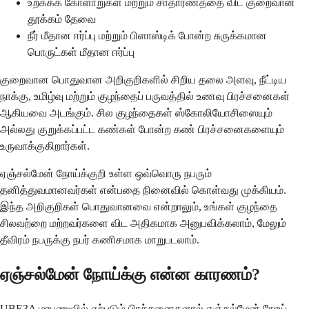
உறக்கக் கோளாறுகள் மற்றும் சாதாரணத்தை விட குறைவான
தூக்கம் தேவை
நீர் மீதான ஈர்ப்பு மற்றும் பிளாஸ்டிக் போன்ற சுருக்கமான
பொருட்கள் மீதான ஈர்ப்பு
குறைவான பொதுவான அறிகுறிகளில் சிறிய தலை அளவு, நீட்டிய
நாக்கு, உமிழ்வு மற்றும் குழந்தைப் பருவத்தில் உணவு பிரச்சனைகள்
ஆகியவை அடங்கும். சில குழந்தைகள் ஸ்கோலியோசிஸையும்
அல்லது குறுக்கப்பட்ட கண்கள் போன்ற கண் பிரச்சனைகளையும்
உருவாக்குகிறார்கள்.
ஏஞ்சல்மேன் நோய்க்குறி உள்ள ஒவ்வொரு நபரும்
தனித்துவமானவர்கள் என்பதை நினைவில் கொள்வது முக்கியம்.
இந்த அறிகுறிகள் பொதுவானவை என்றாலும், உங்கள் குழந்தை
சிலவற்றை மற்றவர்களை விட அதிகமாக அனுபவிக்கலாம், மேலும்
தீவிரம் நபருக்கு நபர் கணிசமாக மாறுபடலாம்.
ஏஞ்சல்மேன் நோய்க்கு என்ன காரணம்?
UBE3A மரபணுவில் ஏற்படும் பிரச்சனைகளால் ஏஞ்சல்மேன் நோய்