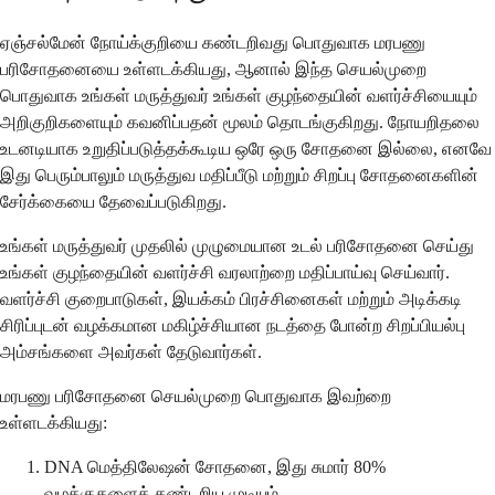
ஏஞ்சல்மேன் நோய்க்குறியை கண்டறிவது பொதுவாக மரபணு
பரிசோதனையை உள்ளடக்கியது, ஆனால் இந்த செயல்முறை
பொதுவாக உங்கள் மருத்துவர் உங்கள் குழந்தையின் வளர்ச்சியையும்
அறிகுறிகளையும் கவனிப்பதன் மூலம் தொடங்குகிறது. நோயறிதலை
உடனடியாக உறுதிப்படுத்தக்கூடிய ஒரே ஒரு சோதனை இல்லை, எனவே
இது பெரும்பாலும் மருத்துவ மதிப்பீடு மற்றும் சிறப்பு சோதனைகளின்
சேர்க்கையை தேவைப்படுகிறது.
உங்கள் மருத்துவர் முதலில் முழுமையான உடல் பரிசோதனை செய்து
உங்கள் குழந்தையின் வளர்ச்சி வரலாற்றை மதிப்பாய்வு செய்வார்.
வளர்ச்சி குறைபாடுகள், இயக்கம் பிரச்சினைகள் மற்றும் அடிக்கடி
சிரிப்புடன் வழக்கமான மகிழ்ச்சியான நடத்தை போன்ற சிறப்பியல்பு
அம்சங்களை அவர்கள் தேடுவார்கள்.
மரபணு பரிசோதனை செயல்முறை பொதுவாக இவற்றை
உள்ளடக்கியது:
DNA மெத்திலேஷன் சோதனை, இது சுமார் 80%
வழக்குகளைக் கண்டறிய முடியும்