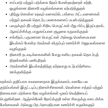
சாப்பாடு மற்றும் படுக்கை நேரம் போன்றவற்றைச் சுற்றி,
ஒழுங்கான தினசரி வழக்கங்களை ஏற்படுத்துதல்
புரிந்து கொள்ள உதவும் வகையில், பார்வை அட்டவணைகள்
மற்றும் தகவல் தொடர்பு பலகைகளைப் பயன்படுத்துதல்
பலருக்கும் நீர் மற்றும் சிறிய பொருட்கள் மீது ஈர்ப்பு இருப்பதால்,
ஆராய்ச்சிக்கு பாதுகாப்பான சூழலை உருவாக்குதல்
சங்கீதம், பருமனான பொருட்கள் அல்லது மென்மையான
இயக்கம் போன்ற அவர்கள் விரும்பும் உணர்ச்சி அனுபவங்களை
வழங்குதல்
தினசரி நடவடிக்கைகளின் போது எளிய தகவல் தொடர்புத்
திறன்களில் பணிபுரிதல்
அவர்களின் இயக்கத்திற்கு ஏற்றவாறு உடற்பயிற்சியை
ஊக்குவித்தல்
உறக்கம் குறிப்பாக சவாலானதாக இருக்கலாம், எனவே பல
குடும்பங்கள் இருட்டடிப்பு திரைச்சீலைகள், வெள்ளை சத்தம் மற்றும்
நிலையான படுக்கை நேர வழக்கங்கள் மூலம் வெற்றியைப்
பெறுகின்றன. ஆஞ்சல்மேன் நோய்க்குறி உள்ள சிலருக்கு எடைமிக்க
போர்வைகள் அல்லது பிற அமைதியான உணர்ச்சி கருவிகளும்