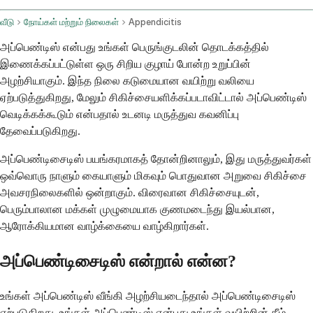
வீடு
நோய்கள் மற்றும் நிலைகள்
Appendicitis
அப்பெண்டிஸ் என்பது உங்கள் பெருங்குடலின் தொடக்கத்தில்
இணைக்கப்பட்டுள்ள ஒரு சிறிய குழாய் போன்ற உறுப்பின்
அழற்சியாகும். இந்த நிலை கடுமையான வயிற்று வலியை
ஏற்படுத்துகிறது, மேலும் சிகிச்சையளிக்கப்படாவிட்டால் அப்பெண்டிஸ்
வெடிக்கக்கூடும் என்பதால் உடனடி மருத்துவ கவனிப்பு
தேவைப்படுகிறது.
அப்பெண்டிசைடிஸ் பயங்கரமாகத் தோன்றினாலும், இது மருத்துவர்கள்
ஒவ்வொரு நாளும் கையாளும் மிகவும் பொதுவான அறுவை சிகிச்சை
அவசரநிலைகளில் ஒன்றாகும். விரைவான சிகிச்சையுடன்,
பெரும்பாலான மக்கள் முழுமையாக குணமடைந்து இயல்பான,
ஆரோக்கியமான வாழ்க்கையை வாழ்கிறார்கள்.
அப்பெண்டிசைடிஸ் என்றால் என்ன?
உங்கள் அப்பெண்டிஸ் வீங்கி அழற்சியடைந்தால் அப்பெண்டிசைடிஸ்
ஏற்படுகிறது. உங்கள் அப்பெண்டிஸ் என்பது உங்கள் வயிற்றின் கீழ்