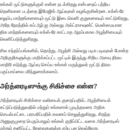
உங்கள் மூட்டுகளுக்குள் என்ன நடக்கிறது என்பதைப் பற்றிய
தெளிவான படத்தை இமேஜிங் ஆய்வுகள் வழங்குகின்றன. எக்ஸ்-ரே
எலும்பு மாற்றங்களையும் மூட்டு இடைவெளி குறுகலையும் காட்டுகிறது,
அதே நேரத்தில் எம்.ஆர்.ஐ அல்லது அல்ட்ராசவுண்ட் மென்மையான
திசு மாற்றங்களையும் எக்ஸ்-ரே காட்டாத ஆரம்பகால அழற்சியையும்
வெளிப்படுத்துகிறது.
சில சந்தர்ப்பங்களில், தொற்று, அழற்சி அல்லது படிக படிவுகள் போன்ற
அறிகுறிகளுக்கு பாதிக்கப்பட்ட மூட்டில் இருந்து சிறிய அளவு திரவ
மாதிரி எடுத்து ஆய்வு செய்ய உங்கள் மருத்துவர் மூட்டு திரவ
பகுப்பாய்வை பரிந்துரைக்கலாம்.
அர்த்ரைடிஸுக்கு சிகிச்சை என்ன?
அர்த்ரைடிஸ் சிகிச்சை வலியைக் குறைப்பதில், அழற்சியைக்
கட்டுப்படுத்துவதில் மற்றும் உங்களால் முடிந்தவரை அதிக
செயல்பாட்டை பராமரிப்பதில் கவனம் செலுத்துகிறது. சிறந்த
அணுகுமுறை பெரும்பாலும் உங்கள் குறிப்பிட்ட வகை அர்த்ரைடிஸ்
மற்றும் தனிப்பட்ட தேவைகளுக்கு ஏற்ப பல வெவ்வேறு