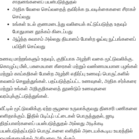
சாதனங்களைப் பயன்படுத்துதல்
அதிக வேலை செய்வதைத் தவிர்க்க நடவடிக்கைகளை சீராகச்
செய்வது
உங்கள் உடல் குணமடைந்து வலியைக் கட்டுப்படுத்த உதவும்
போதுமான தூக்கம் கிடைப்பது
ஆழ்ந்த சுவாசம் அல்லது தியானம் போன்ற ஓய்வு நுட்பங்களைப்
பயிற்சி செய்வது
உணவு மாற்றங்களும் உதவும், குறிப்பாக அழற்சி வகை மூட்டுவலிக்கு.
கொழுப்பு மீன், பசுமையான கீரைகள் மற்றும் வண்ணமயமான பழங்கள்
மற்றும் காய்கறிகள் போன்ற அழற்சி எதிர்ப்பு உணவுப் பொருட்களில்
கவனம் செலுத்துங்கள். பதப்படுத்தப்பட்ட உணவுகள், அதிக சர்க்கரை
மற்றும் உங்கள் அறிகுறிகளைத் தூண்டும் உணவுகளை
வரம்புக்குட்படுத்துங்கள்.
வீட்டில் மூட்டுவலிக்கு ஏற்ற சூழலை உருவாக்குவது தினசரி பணிகளை
எளிதாக்கும். இதில் பிடிப்புப் பட்டைகள் பொருத்துதல், ஜாடி
திறப்பாளர்களைப் பயன்படுத்துதல் அல்லது அடிக்கடி
பயன்படுத்தப்படும் பொருட்களை எளிதில் அடையக்கூடிய உயரத்தில்
ஒழுங்கமைத்தல் ஆகியவை அடங்கும்.