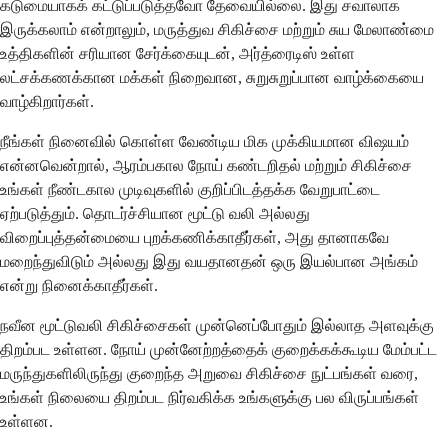
கடுமையாகக் கட்டுப்படுத்தவோ தேவையில்லை. இது சவாலாக
இருக்கலாம் என்றாலும், மருத்துவ சிகிச்சை மற்றும் சுய மேலாண்மை
உத்திகளின் சரியான சேர்க்கையுடன், அர்த்ரைடிஸ் உள்ள
லட்சக்கணக்கான மக்கள் நிறைவான, சுறுசுறுப்பான வாழ்க்கையை
வாழ்கிறார்கள்.
நீங்கள் நினைவில் கொள்ள வேண்டிய மிக முக்கியமான விஷயம்
என்னவென்றால், ஆரம்பகால நோய் கண்டறிதல் மற்றும் சிகிச்சை
உங்கள் நீண்டகால முடிவுகளில் குறிப்பிடத்தக்க வேறுபாட்டை
ஏற்படுத்தும். தொடர்ச்சியான மூட்டு வலி அல்லது
விறைப்புத்தன்மையை புறக்கணிக்காதீர்கள், அது தானாகவே
மறைந்துவிடும் அல்லது இது வயதானதன் ஒரு இயல்பான அங்கம்
என்று நினைக்காதீர்கள்.
நவீன மூட்டுவலி சிகிச்சைகள் முன்னெப்போதும் இல்லாத அளவுக்கு
திறம்பட உள்ளன. நோய் முன்னேற்றத்தைக் குறைக்கக்கூடிய மேம்பட்ட
மருந்துகளிலிருந்து குறைந்த அறுவை சிகிச்சை நுட்பங்கள் வரை,
உங்கள் நிலையை திறம்பட நிர்வகிக்க உங்களுக்கு பல விருப்பங்கள்
உள்ளன.