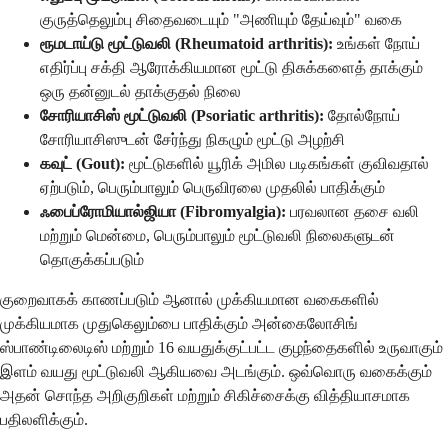
குருத்தெலும்பு சிதைவடையும் "அணியும் தேய்வும்" வகை
ரூமடாய்டு மூட்டுவலி (Rheumatoid arthritis):
உங்கள் நோய்
எதிர்ப்பு சக்தி ஆரோக்கியமான மூட்டு திசுக்களைத் தாக்கும்
ஒரு தன்னுடல் தாக்குதல் நிலை
சோரியாசிஸ் மூட்டுவலி (Psoriatic arthritis):
தோல்நோய்
சோரியாசிஸுடன் சேர்ந்து நிகழும் மூட்டு அழற்சி
கவுட் (Gout):
மூட்டுகளில் யூரிக் அமில படிகங்கள் குவிவதால்
ஏற்படும், பெரும்பாலும் பெருவிரலை முதலில் பாதிக்கும்
ஃபைப்ரோமியால்ஜியா (Fibromyalgia):
பரவலான தசை வலி
மற்றும் மென்மை, பெரும்பாலும் மூட்டுவலி நிலைகளுடன்
தொகுக்கப்படும்
குறைவாகக் காணப்படும் ஆனால் முக்கியமான வகைகளில்
முக்கியமாக முதுகெலும்பை பாதிக்கும் அன்கைலோசிங்
ஸ்பாண்டிலைடிஸ் மற்றும் 16 வயதுக்குட்பட்ட குழந்தைகளில் உருவாகும்
இளம் வயது மூட்டுவலி ஆகியவை அடங்கும். ஒவ்வொரு வகைக்கும்
அதன் சொந்த அறிகுறிகள் மற்றும் சிகிச்சைக்கு வித்தியாசமாக
பதிலளிக்கும்.