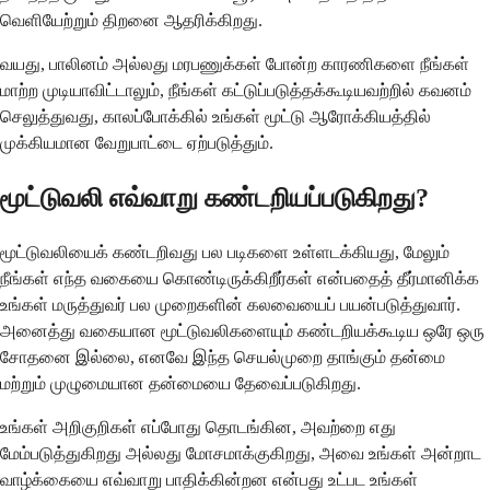
வெளியேற்றும் திறனை ஆதரிக்கிறது.
வயது, பாலினம் அல்லது மரபணுக்கள் போன்ற காரணிகளை நீங்கள்
மாற்ற முடியாவிட்டாலும், நீங்கள் கட்டுப்படுத்தக்கூடியவற்றில் கவனம்
செலுத்துவது, காலப்போக்கில் உங்கள் மூட்டு ஆரோக்கியத்தில்
முக்கியமான வேறுபாட்டை ஏற்படுத்தும்.
மூட்டுவலி எவ்வாறு கண்டறியப்படுகிறது?
மூட்டுவலியைக் கண்டறிவது பல படிகளை உள்ளடக்கியது, மேலும்
நீங்கள் எந்த வகையை கொண்டிருக்கிறீர்கள் என்பதைத் தீர்மானிக்க
உங்கள் மருத்துவர் பல முறைகளின் கலவையைப் பயன்படுத்துவார்.
அனைத்து வகையான மூட்டுவலிகளையும் கண்டறியக்கூடிய ஒரே ஒரு
சோதனை இல்லை, எனவே இந்த செயல்முறை தாங்கும் தன்மை
மற்றும் முழுமையான தன்மையை தேவைப்படுகிறது.
உங்கள் அறிகுறிகள் எப்போது தொடங்கின, அவற்றை எது
மேம்படுத்துகிறது அல்லது மோசமாக்குகிறது, அவை உங்கள் அன்றாட
வாழ்க்கையை எவ்வாறு பாதிக்கின்றன என்பது உட்பட உங்கள்