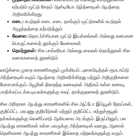
ஏற்படும் மூட்டு சேதம் ஆஸ்டியோ ஆர்த்ரைடிஸ் ஆபத்தை
அதிகரிக்கிறது
எடை:
கூடுதல் எடை எடை தாங்கும் மூட்டுகளில் கூடுதல்
அழுத்தத்தை ஏற்படுத்தும்
வேலை:
தொடர்ச்சியான மூட்டு இயக்கங்கள் அல்லது கனமான
பொருட்களைத் தூக்கும் வேலைகள்
தொற்றுகள்:
சில பாக்டீரியா அல்லது வைரஸ் தொற்றுகள் சில
வகைகளைத் தூண்டும்
வாழ்க்கை முறை காரணிகளும் முக்கியம். புகைபிடித்தல் ரூமடாய்டு
அர்த்ரைடிஸ் வரும் ஆபத்தை அதிகரிக்கிறது மற்றும் அறிகுறிகளை
மோசமாக்கும். பியூரின் நிறைந்த உணவுகள் அதிகம் உள்ள உணவு,
பாதிக்கப்படக்கூடியவர்களுக்கு கவுட் தாக்குதலைத் தூண்டும்.
சில அரிதான ஆபத்து காரணிகளில் சில ஆட்டோ இம்யூன் நோய்கள்,
குறிப்பிட்ட மரபணு குறியீடுகள் மற்றும் குறிப்பிட்ட சுற்றுச்சூழல்
நச்சுக்களுக்கு வெளிப்பாடு ஆகியவை அடங்கும். இருப்பினும், பல
ஆபத்து காரணிகள் உள்ள பலருக்கு அர்த்ரைடிஸ் வராது, ஆனால்
தெளிவான ஆபத்து காரணிகள் இல்லாத மற்றவர்களுக்கு வரும்.