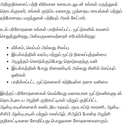
அறிகுறிகளைப் பற்றி விரிவான உரையாடலுடன் உங்கள் மருத்துவர்
தொடங்குவார். உங்கள் குடும்ப வரலாறு, முந்தைய காயங்கள் மற்றும்
தற்போதைய மருந்துகள் பற்றியும் அவர் கேட்பார்.
உடல் பரிசோதனை உங்கள் பாதிக்கப்பட்ட மூட்டுகளில் கவனம்
செலுத்துகிறது, பின்வருவனவற்றைச் சரிபார்க்கிறது:
வீக்கம், வெப்பம் அல்லது சிவப்பு
இயக்கத்தின் வரம்பு மற்றும் மூட்டு நிலைப்புத்தன்மை
அழுத்தம் கொடுக்கும்போது தொடுவதற்கு வலி
இயக்கத்தின் போது கிரைண்டிங் அல்லது கிளிக் செய்யும்
ஒலிகள்
பாதிக்கப்பட்ட மூட்டுகளைச் சுற்றியுள்ள தசை வலிமை
இரத்தப் பரிசோதனைகள் வெவ்வேறு வகையான மூட்டுவலிகளுடன்
தொடர்புடைய அழற்சி குறிகாட்டிகள் மற்றும் குறிப்பிட்ட
ஆன்டிபாடிஸ்களைக் கண்டறிய உதவும். ரூமடாய்டு காரணி, ஆன்டி-
சிசிபி ஆன்டிபாடிஸ் மற்றும் ஈஎஸ்ஆர், சிஆர்பி போன்ற அழற்சி
குறிகாட்டிகளை சோதிப்பது பொதுவான சோதனைகளாகும்.