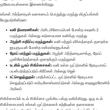
மூலோபாயங்களை இணைக்கிறது.
உங்கள் அர்த்ரைடிஸ் வகையைப் பொறுத்து மருந்து விருப்பங்கள்
வேறுபடுகின்றன:
வலி நிவாரணிகள்:
அசிடமினோஃபென் போன்ற கவுண்டர்
மருந்துகள் அல்லது கடுமையான வலிக்கு மருந்து
அழற்சி எதிர்ப்பு மருந்துகள்:
வலி மற்றும் வீக்கத்தைக் குறைக்க
ஐபுபுரூஃபன் போன்ற என்எஸ்ஏஐடிக்கள்
நோய் மாற்றும் மருந்துகள்:
அழற்சி அர்த்ரைடிஸுக்கு, நோய்
முன்னேற்றத்தைக் குறைக்கும் மருந்துகள்
உடலில் பூசும் சிகிச்சைகள்:
வலி உள்ள மூட்டுகளில் நேரடியாகப்
பயன்படுத்தப்படும் கிரீம்கள் அல்லது ஜெல்
உட்செலுத்துதல்:
பாதிக்கப்பட்ட மூட்டுகளில் நேரடியாக
செலுத்தப்படும் கார்டிகோஸ்டீராய்டுகள் அல்லது ஹைலூரோனிக்
அமிலம்
சிகிச்சையில் உடல் சிகிச்சை முக்கிய பங்கு வகிக்கிறது. ஒரு உடல்
சிகிச்சையாளர் உங்கள் மூட்டுகளைச் சுற்றியுள்ள தசைகளை