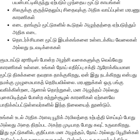
பயன்பாட்டிலிருந்து ஏற்படும் முந்தைய மூட்டு காயங்கள்
சிலருக்கு குருத்தெலும்பு சிதைவுக்கு அதிக வாய்ப்புள்ள மரபணு
காரணிகள்
எடை தாங்கும் மூட்டுகளில் கூடுதல் அழுத்தத்தை ஏற்படுத்தும்
அதிக எடை
தொடர்ச்சியான மூட்டு இயக்கங்களை உள்ளடக்கிய வேலைகள்
அல்லது நடவடிக்கைகள்
ரூமடாய்டு артரிடிஸ் போன்ற அழற்சி வகைகளுக்கு வெவ்வேறு
காரணிகள் உள்ளன. உங்கள் நோய் எதிர்ப்பு சக்தி ஆரோக்கியமான
மூட்டு திசுக்களை தவறாக தாக்குகிறது, ஏன் இது நடக்கிறது என்பது
நமக்கு முழுமையாகத் தெரியவில்லை. மரபணுக்கள் ஒரு பங்கு
வகிக்கின்றன, ஆனால் தொற்றுகள், மன அழுத்தம் அல்லது
புகைபிடித்தல் போன்ற சுற்றுச்சூழல் காரணிகள் ஏற்கனவே
பாதிக்கப்பட்டுள்ளவர்களில் இந்த நிலையைத் தூண்டும்.
உங்கள் உடல் அதிக அளவு யூரிக் அமிலத்தை உற்பத்தி செய்யும் போது
அல்லது அதை திறம்பட அகற்ற முடியாத போது கவுட் உருவாகிறது.
இது மூட்டுகளில், குறிப்பாக மன அழுத்தம், நோய் அல்லது பியூரின்கள்
அதிகம் உள்ள உணவுகளை உண்ட பின்னர் படிக உருவாக்கத்திற்கு