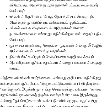
தற்போதைய அனைத்து மருந்துகளின் பட்டியலையும் தயார்
செய்யவும்
உங்கள் அறிகுறிகள் எப்போது தொடங்கின என்பதையும்,
அவற்றைத் தூண்டும் காரணிகளையும் குறிப்பிடவும்
உங்கள் வலி அளவுகளையும், அறிகுறிகள் தினசரி
நடவடிக்கைகளை எவ்வாறு பாதிக்கின்றன என்பதையும் பதிவு
செய்யவும்
முந்தைய எந்தவொரு சோதனை முடிவுகள் அல்லது இமேஜிங்
ஆய்வுகளையும் கொண்டு வாருங்கள்
நீங்கள் கேட்க விரும்பும் கேள்விகளை எழுதி வைக்கவும்
ஆதரவிற்காக குடும்ப உறுப்பினர் அல்லது நண்பரை அழைத்து
வரவும்
அர்த்ரைடிஸ் உங்கள் வாழ்க்கையை எவ்வாறு குறிப்பாக பாதிக்கிறது
என்பதற்கான குறிப்பிட்ட எடுத்துக்காட்டுகளைப் பற்றி சிந்தியுங்கள்.
"எனக்கு வலி இருக்கிறது" என்று சொல்வதற்குப் பதிலாக, "காலை
நேரங்களில் ஜாடிகளைத் திறக்க எனக்குச் சிரமமாக இருக்கிறது"
அல்லது "ஓய்வெடுக்காமல் படிக்கட்டுகளில் ஏற முடியாது" என்று
விளக்குங்கள். இந்தக் குறிப்பிட்ட எடுத்துக்காட்டுகள் உங்கள்