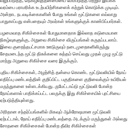
வலுப்படுத்த, நெகிழ்வுத்தன்மையை மேம்படுத்த மற்றும் இயக்க
வரம்பை பராமரிக்க உடற்பயிற்சிகளைக் கற்றுக் கொடுக்க முடியும்.
அன்றாட நடவடிக்கைகளின் போது உங்கள் மூட்டுகளை எவ்வாறு
பாதுகாப்பது என்பதையும் அவர்கள் உங்களுக்குக் காண்பிப்பார்கள்.
பழமைவாத சிகிச்சைகள் போதுமானதாக இல்லாத கடுமையான
நிகழ்வுகளுக்கு, அறுவை சிகிச்சை விருப்பங்கள் கருதப்படலாம்.
இவை குறைந்தபட்சமாக ஊடுருவும் நடைமுறைகளிலிருந்து
சேதமடைந்த மூட்டு திசுக்களை சுத்தம் செய்வது முதல் முழு மூட்டு
மாற்று அறுவை சிகிச்சை வரை இருக்கும்.
புதிய சிகிச்சைகள், அழற்சித் தன்மை கொண்ட மூட்டுவலியில் நோய்
எதிர்ப்பு மண்டலத்தின் குறிப்பிட்ட பகுதிகளை குறிவைக்கும் உயிரியல்
மருந்துகளை உள்ளடக்கியது. ருமேட்டாய்டு மூட்டுவலி போன்ற
நோய்களால் பாதிக்கப்பட்ட பலருக்கு இது சிகிச்சையில் புரட்சியை
ஏற்படுத்தியுள்ளது.
அரிதான சந்தர்ப்பங்களில் மிகவும் ஆக்ரோஷமான மூட்டுவலி
ஏற்பட்டால், நோய் எதிர்ப்பு மண்டலத்தை அடக்கும் மருந்துகள் அல்லது
சோதனை சிகிச்சைகள் போன்ற தீவிர சிகிச்சைகள்