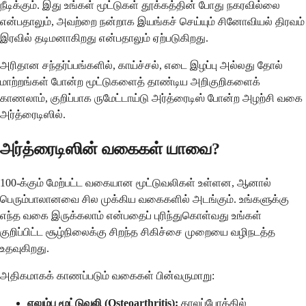
நீடிக்கும். இது உங்கள் மூட்டுகள் தூக்கத்தின் போது நகரவில்லை
என்பதாலும், அவற்றை நன்றாக இயங்கச் செய்யும் சினோவியல் திரவம்
இரவில் தடிமனாகிறது என்பதாலும் ஏற்படுகிறது.
அரிதான சந்தர்ப்பங்களில், காய்ச்சல், எடை இழப்பு அல்லது தோல்
மாற்றங்கள் போன்ற மூட்டுகளைத் தாண்டிய அறிகுறிகளைக்
காணலாம், குறிப்பாக ருமேட்டாய்டு அர்த்ரைடிஸ் போன்ற அழற்சி வகை
அர்த்ரைடிஸில்.
அர்த்ரைடிஸின் வகைகள் யாவை?
100-க்கும் மேற்பட்ட வகையான மூட்டுவலிகள் உள்ளன, ஆனால்
பெரும்பாலானவை சில முக்கிய வகைகளில் அடங்கும். உங்களுக்கு
எந்த வகை இருக்கலாம் என்பதைப் புரிந்துகொள்வது உங்கள்
குறிப்பிட்ட சூழ்நிலைக்கு சிறந்த சிகிச்சை முறையை வழிநடத்த
உதவுகிறது.
அதிகமாகக் காணப்படும் வகைகள் பின்வருமாறு:
எலும்பு மூட்டுவலி (Osteoarthritis):
காலப்போக்கில்