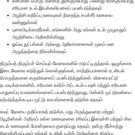
கனமான பொருட்களைத் தூக்கும்போது அல்லது சுமக்கும்போது
சரியான உடல் இயக்கவியலைப் பயன்படுத்தவும்
அழற்சி எதிர்ப்பு உணவுகள் நிறைந்த சமச்சீர் உணவை
உண்ணுங்கள்
புகைபிடிக்காதீர்கள், ஏனெனில் அது உங்கள் உடல் முழுவதும்
அழற்சியை அதிகரிக்கிறது
ஓய்வு நுட்பங்கள் அல்லது ஆலோசனைகள் மூலம் மன
அழுத்தத்தை நிர்வகிக்கவும்
திரும்பத் திரும்பச் செய்யும் வேலைகளில் ஈடுபட்டிருந்தால், ஒழுங்காக
இடைவேளை எடுத்துக் கொள்ளுங்கள், சாத்தியமானால் உடலியல்
பொருத்தமான கருவிகளைப் பயன்படுத்துங்கள். விளையாட்டு
நடவடிக்கைகளில், சரியான வார்ம்-அப், கூல்-டவுன் மற்றும் சரியான
பாதுகாப்பு உபகரணங்களைப் பயன்படுத்துவது, பின்னர் மூட்டுவலியை
ஏற்படுத்தக்கூடிய மூட்டு காயங்களைத் தடுக்க உதவும்.
கவுட் நோயை குறிப்பாகத் தடுக்க, மது அருந்துவதை மற்றும்
பியூரின்கள் அதிகம் உள்ள உணவுகளை (சிவப்பு இறைச்சி மற்றும் சில
கடல் உணவுகள் போன்றவை) குறைப்பது உதவும். நன்கு நீர்ச்சத்து
நிறைந்திருப்பதும் உங்கள் உடலின் யூரிக் அமிலத்தை திறம்பட