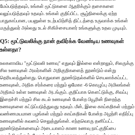
மேம்படுத்தவும், உங்கள் மூட்டுகளை ஆதரிக்கும் தசைகளை
வலுப்படுத்தவும் உதவும். உங்கள் குறிப்பிட்ட சூழ்நிலைக்கு ஏற்ற
பாதுகாப்பான, பயனுள்ள உடற்பயிற்சித் திட்டத்தை உருவாக்க உங்கள்
மருத்துவர் அல்லது உடல் சிகிச்சையாளர் உங்களுக்கு உதவ முடியும்.
Q5: மூட்டுவலிக்கு நான் தவிர்க்க வேண்டிய உணவுகள்
உள்ளதா?
உலகளாவிய "மூட்டுவலி உணவு" எதுவும் இல்லை என்றாலும், சிலருக்கு
சில உணவுகள் அவர்களின் அறிகுறிகளைத் தூண்டும் என்று
தெரியவந்துள்ளது. பொதுவான தூண்டுதல்களில் செயலாக்கப்பட்ட
உணவுகள், அதிக சர்க்கரை மற்றும் ஒமேகா -6 கொழுப்பு அமிலங்கள்
அதிகம் உள்ள உணவுகள் அடங்கும். குறிப்பாக கௌட்டுக்கு, சிவப்பு
இறைச்சி மற்றும் சில கடல் உணவுகள் போன்ற பியூரின் நிறைந்த
உணவுகளை கட்டுப்படுத்துவது உதவும். மீன், இலை காய்கறிகள் மற்றும்
வண்ணமயமான பழங்கள் மற்றும் காய்கறிகள் போன்ற அழற்சி எதிர்ப்பு
உணவுகளில் கவனம் செலுத்துங்கள். எந்தவொரு தனிப்பட்ட
தூண்டுதல்களையும் அடையாளம் காண உணவு நாட்குறிப்பை