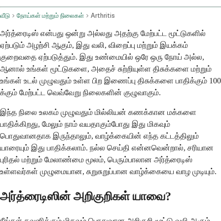
வீடு
நோய்கள் மற்றும் நிலைகள்
Arthritis
அர்த்ரைடிஸ் என்பது ஒன்று அல்லது அதற்கு மேற்பட்ட மூட்டுகளில்
ஏற்படும் அழற்சி ஆகும், இது வலி, விறைப்பு மற்றும் இயக்கம்
குறைவதை ஏற்படுத்தும். இது உண்மையில் ஒரே ஒரு நோய் அல்ல,
ஆனால் உங்கள் மூட்டுகளை, அதைச் சுற்றியுள்ள திசுக்களை மற்றும்
உங்கள் உடல் முழுவதும் உள்ள பிற இணைப்பு திசுக்களை பாதிக்கும் 100
க்கும் மேற்பட்ட வெவ்வேறு நிலைகளின் குழுவாகும்.
இந்த நிலை உலகம் முழுவதும் மில்லியன் கணக்கான மக்களை
பாதிக்கிறது, மேலும் நாம் வயதாகும்போது இது மிகவும்
பொதுவானதாக இருந்தாலும், வாழ்க்கையின் எந்த கட்டத்திலும்
யாரையும் இது பாதிக்கலாம். நல்ல செய்தி என்னவென்றால், சரியான
புரிதல் மற்றும் மேலாண்மை மூலம், பெரும்பாலான அர்த்ரைடிஸ்
உள்ளவர்கள் முழுமையான, சுறுசுறுப்பான வாழ்க்கையை வாழ முடியும்.
அர்த்ரைடிஸின் அறிகுறிகள் யாவை?
நீங்கள் கவனிக்கும் மிகவும் பொதுவான அறிகுறி மூட்டு வலி ஆகும்,