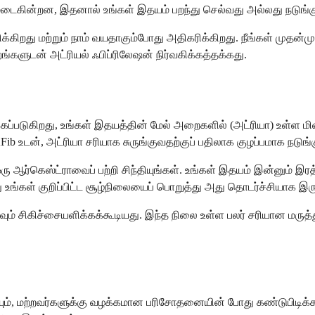
ப்பமடைகின்றன, இதனால் உங்கள் இதயம் பறந்து செல்வது அல்லது நடுங்க
கிறது மற்றும் நாம் வயதாகும்போது அதிகரிக்கிறது. நீங்கள் முதன
ங்களுடன் அட்ரியல் ஃபிப்ரிலேஷன் நிர்வகிக்கத்தக்கது.
்கப்படுகிறது, உங்கள் இதயத்தின் மேல் அறைகளில் (அட்ரியா) உள்ள ம
 உடன், அட்ரியா சரியாக சுருங்குவதற்குப் பதிலாக குழப்பமாக நடுங்க
ஆர்கெஸ்ட்ராவைப் பற்றி சிந்தியுங்கள். உங்கள் இதயம் இன்னும் இர
 உங்கள் குறிப்பிட்ட சூழ்நிலையைப் பொறுத்து அது தொடர்ச்சியாக இரு
வும் சிகிச்சையளிக்கக்கூடியது. இந்த நிலை உள்ள பலர் சரியான மரு
?
ும், மற்றவர்களுக்கு வழக்கமான பரிசோதனையின் போது கண்டுபிடிக்கப்