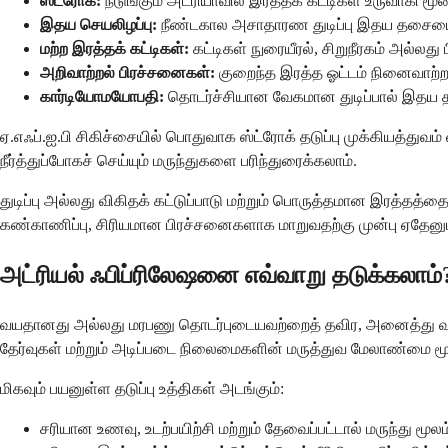
ஸ்ட்ரோக்:
நடுங்கும் அட்ரியாவில் இரத்தக் கட்டிகள் உருவாகி மூ
இதய செயலிழப்பு:
நீண்டகால அசாதாரண துடிப்பு இதய தசையை 
மற்ற இரத்தக் கட்டிகள்:
கட்டிகள் நுரையீரல், சிறுநீரகம் அல்லது 
அறிவாற்றல் பிரச்சனைகள்:
குறைந்த இரத்த ஓட்டம் நினைவாற்றல
கார்டியோமயோபதி:
தொடர்ச்சியான வேகமான துடிப்பால் இதய 
ஏ.எஃப்.ஐ.பி சிகிச்சையில் பொதுவாக ஸ்ட்ரோக் தடுப்பு முக்கியத்துவ
நீர்த்துப்போகச் செய்யும் மருந்துகளை பரிந்துரைக்கலாம்.
துடிப்பு அல்லது விகிதக் கட்டுப்பாடு மற்றும் பொருத்தமான இரத்தத்த
கண்காணிப்பு, சிரியமான பிரச்சனைகளாக மாறுவதற்கு முன்பு ஏதேனும
அட்ரியல் ஃபிப்ரிலேஷனை எவ்வாறு தடுக்கலாம்
வயதானது அல்லது மரபணு தொடர்புடையவற்றைத் தவிர, அனைத்து வகை
தேர்வுகள் மற்றும் அடிப்படை நிலைமைகளின் மருத்துவ மேலாண்மை மூலம்
மிகவும் பயனுள்ள தடுப்பு உத்திகள் அடங்கும்:
சரியான உணவு, உடற்பயிற்சி மற்றும் தேவைப்பட்டால் மருந்து 