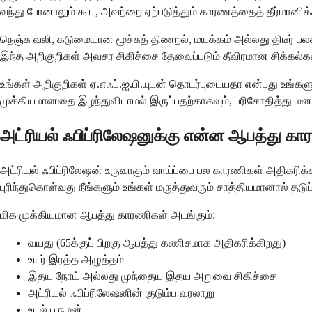
வந்து போனாலும் கூட, அவற்றை ஏற்படுத்தும் காரணத்தைத் தீர்மானிக்
நெஞ்சு வலி, கடுமையான மூச்சுத் திணறல், மயக்கம் அல்லது திடீர் ப
இந்த அறிகுறிகள் அவசர சிகிச்சை தேவைப்படும் தீவிரமான சிக்கல்க
உங்கள் அறிகுறிகள் ஏ.எஃப்.ஐ.பி.யுடன் தொடர்புடையதா என்பது உங்க
முக்கியமானதை இழந்துவிடாமல் இருப்பதற்காகவும், பரிசோதித்து ம
அட்ரியல் ஃபிப்ரிலேஷனுக்கு என்ன ஆபத்து க
அட்ரியல் ஃபிப்ரிலேஷன் உருவாகும் வாய்ப்பை பல காரணிகள் அதிகரிக
புரிந்துகொள்வது நீங்களும் உங்கள் மருத்துவரும் சாத்தியமானால் தடு
மிக முக்கியமான ஆபத்து காரணிகள் அடங்கும்:
வயது (65க்குப் பிறகு ஆபத்து கணிசமாக அதிகரிக்கிறது)
உயர் இரத்த அழுத்தம்
இதய நோய் அல்லது முந்தைய இதய அறுவை சிகிச்சை
அட்ரியல் ஃபிப்ரிலேஷனின் குடும்ப வரலாறு
உடல் பருமன்