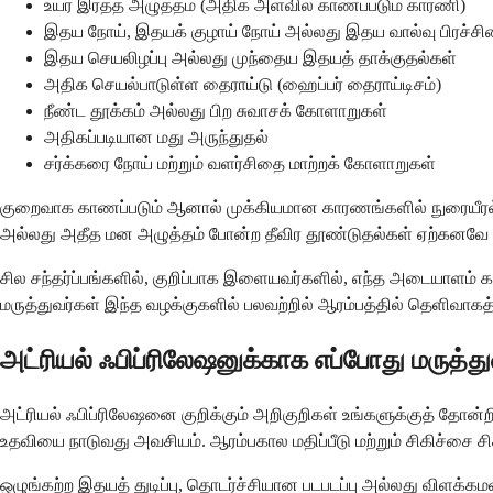
உயர் இரத்த அழுத்தம் (அதிக அளவில் காணப்படும் காரணி)
இதய நோய், இதயக் குழாய் நோய் அல்லது இதய வால்வு பிரச்சி
இதய செயலிழப்பு அல்லது முந்தைய இதயத் தாக்குதல்கள்
அதிக செயல்பாடுள்ள தைராய்டு (ஹைப்பர் தைராய்டிசம்)
நீண்ட தூக்கம் அல்லது பிற சுவாசக் கோளாறுகள்
அதிகப்படியான மது அருந்துதல்
சர்க்கரை நோய் மற்றும் வளர்சிதை மாற்றக் கோளாறுகள்
குறைவாக காணப்படும் ஆனால் முக்கியமான காரணங்களில் நுரையீரல்
அல்லது அதீத மன அழுத்தம் போன்ற தீவிர தூண்டுதல்கள் ஏற்கனவே பா
சில சந்தர்ப்பங்களில், குறிப்பாக இளையவர்களில், எந்த அடையாளம் க
மருத்துவர்கள் இந்த வழக்குகளில் பலவற்றில் ஆரம்பத்தில் தெளிவாகத
அட்ரியல் ஃபிப்ரிலேஷனுக்காக எப்போது மருத்து
அட்ரியல் ஃபிப்ரிலேஷனை குறிக்கும் அறிகுறிகள் உங்களுக்குத் தோன
உதவியை நாடுவது அவசியம். ஆரம்பகால மதிப்பீடு மற்றும் சிகிச்சை சி
ஒழுங்கற்ற இதயத் துடிப்பு, தொடர்ச்சியான படபடப்பு அல்லது விளக்க