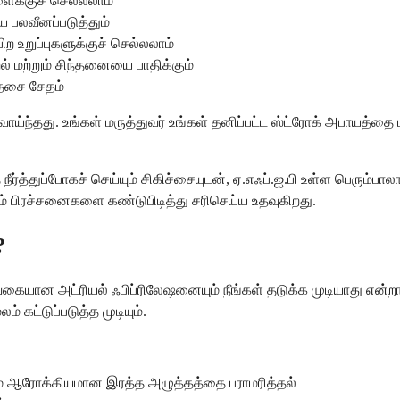
ளைக்குச் செல்லலாம்
பலவீனப்படுத்தும்
பிற உறுப்புகளுக்குச் செல்லலாம்
் மற்றும் சிந்தனையை பாதிக்கும்
தசை சேதம்
ம் வாய்ந்தது. உங்கள் மருத்துவர் உங்கள் தனிப்பட்ட ஸ்ட்ரோக் அபாய
ை நீர்த்துப்போகச் செய்யும் சிகிச்சையுடன், ஏ.எஃப்.ஐ.பி உள்ள பெரும
் பிரச்சனைகளை கண்டுபிடித்து சரிசெய்ய உதவுகிறது.
?
யான அட்ரியல் ஃபிப்ரிலேஷனையும் நீங்கள் தடுக்க முடியாது என
 கட்டுப்படுத்த முடியும்.
மூலம் ஆரோக்கியமான இரத்த அழுத்தத்தை பராமரித்தல்