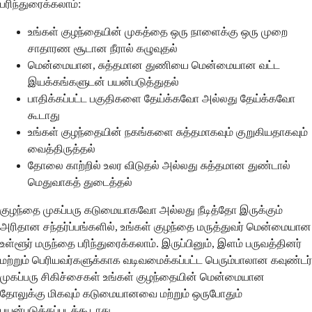
பரிந்துரைக்கலாம்:
உங்கள் குழந்தையின் முகத்தை ஒரு நாளைக்கு ஒரு முறை
சாதாரண சூடான நீரால் கழுவுதல்
மென்மையான, சுத்தமான துணியை மென்மையான வட்ட
இயக்கங்களுடன் பயன்படுத்துதல்
பாதிக்கப்பட்ட பகுதிகளை தேய்க்கவோ அல்லது தேய்க்கவோ
கூடாது
உங்கள் குழந்தையின் நகங்களை சுத்தமாகவும் குறுகியதாகவும்
வைத்திருத்தல்
தோலை காற்றில் உலர விடுதல் அல்லது சுத்தமான துண்டால்
மெதுவாகத் துடைத்தல்
குழந்தை முகப்பரு கடுமையாகவோ அல்லது நீடித்தோ இருக்கும்
அரிதான சந்தர்ப்பங்களில், உங்கள் குழந்தை மருத்துவர் மென்மையான
உள்ளூர் மருந்தை பரிந்துரைக்கலாம். இருப்பினும், இளம் பருவத்தினர்
மற்றும் பெரியவர்களுக்காக வடிவமைக்கப்பட்ட பெரும்பாலான கவுண்டர்
முகப்பரு சிகிச்சைகள் உங்கள் குழந்தையின் மென்மையான
தோலுக்கு மிகவும் கடுமையானவை மற்றும் ஒருபோதும்
பயன்படுத்தப்படக்கூடாது.