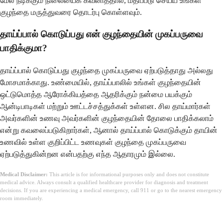
மேல் நீடிக்கும் நிலையைக் கவனித்தால், மதிப்பீடு செய்ய உங்கள்
குழந்தை மருத்துவரை தொடர்பு கொள்ளவும்.
தாய்ப்பால் கொடுப்பது என் குழந்தையின் முகப்பருவை
பாதிக்குமா?
தாய்ப்பால் கொடுப்பது குழந்தை முகப்பருவை ஏற்படுத்தாது அல்லது
மோசமாக்காது. உண்மையில், தாய்ப்பாலில் உங்கள் குழந்தையின்
ஒட்டுமொத்த ஆரோக்கியத்தை ஆதரிக்கும் நன்மை பயக்கும்
ஆன்டிபாடிகள் மற்றும் ஊட்டச்சத்துக்கள் உள்ளன. சில தாய்மார்கள்
அவர்களின் உணவு அவர்களின் குழந்தையின் தோலை பாதிக்கலாம்
என்று கவலைப்படுகிறார்கள், ஆனால் தாய்ப்பால் கொடுக்கும் தாயின்
உணவில் உள்ள குறிப்பிட்ட உணவுகள் குழந்தை முகப்பருவை
ஏற்படுத்துகின்றன என்பதற்கு எந்த ஆதாரமும் இல்லை.
Medical Disclaimer:
This article is for informational purposes only and does not constitute
medical advice. Always consult a qualified healthcare provider for diagnosis and treatment
decisions. If you are experiencing a medical emergency, call 911 or go to the nearest emergency
room immediately.