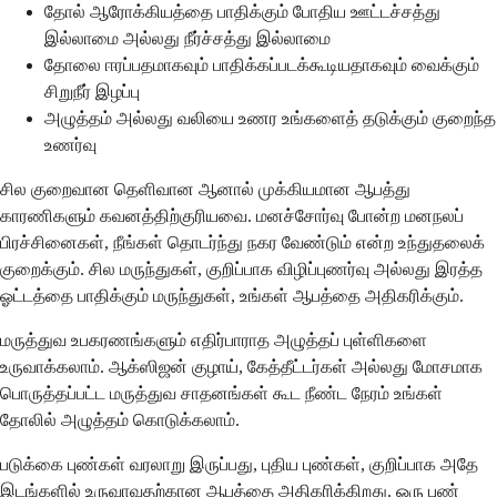
தோல் ஆரோக்கியத்தை பாதிக்கும் போதிய ஊட்டச்சத்து
இல்லாமை அல்லது நீர்ச்சத்து இல்லாமை
தோலை ஈரப்பதமாகவும் பாதிக்கப்படக்கூடியதாகவும் வைக்கும்
சிறுநீர் இழப்பு
அழுத்தம் அல்லது வலியை உணர உங்களைத் தடுக்கும் குறைந்த
உணர்வு
சில குறைவான தெளிவான ஆனால் முக்கியமான ஆபத்து
காரணிகளும் கவனத்திற்குரியவை. மனச்சோர்வு போன்ற மனநலப்
பிரச்சினைகள், நீங்கள் தொடர்ந்து நகர வேண்டும் என்ற உந்துதலைக்
குறைக்கும். சில மருந்துகள், குறிப்பாக விழிப்புணர்வு அல்லது இரத்த
ஓட்டத்தை பாதிக்கும் மருந்துகள், உங்கள் ஆபத்தை அதிகரிக்கும்.
மருத்துவ உபகரணங்களும் எதிர்பாராத அழுத்தப் புள்ளிகளை
உருவாக்கலாம். ஆக்ஸிஜன் குழாய், கேத்தீட்டர்கள் அல்லது மோசமாக
பொருத்தப்பட்ட மருத்துவ சாதனங்கள் கூட நீண்ட நேரம் உங்கள்
தோலில் அழுத்தம் கொடுக்கலாம்.
படுக்கை புண்கள் வரலாறு இருப்பது, புதிய புண்கள், குறிப்பாக அதே
இடங்களில் உருவாவதற்கான ஆபத்தை அதிகரிக்கிறது. ஒரு புண்