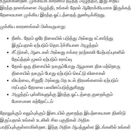
உருவாகின்றன. முக்கியக் காரணம் நீடித்த அழுத்தம், இது சிறிய
இரத்த நாளங்களை அழுத்தி, உங்கள் தோல் ஆரோக்கியமாக இருக்கத்
தேவையான முக்கிய இரத்த ஓட்டத்தைத் துண்டிக்கிறது.
முக்கிய காரணங்கள் பின்வருமாறு:
நீண்ட நேரம் ஒரே நிலையில் படுத்து அல்லது உட்கார்ந்து
இருப்பதால் ஏற்படும் தொடர்ச்சியான அழுத்தம்
சீட்டுகள், ஆடைகள் அல்லது சக்கர நாற்காலி மேற்பரப்புகளில்
தேய்த்தல் மூலம் ஏற்படும் உராய்வு
தோல் ஒரு திசையில் நகரும்போது ஆழமான திசு மற்றொரு
திசையில் நகரும் போது ஏற்படும் வெட்டு விசைகள்
வியர்வை, சிறுநீர் அல்லது பிற உடல் திரவங்களால் ஏற்படும்
ஈரப்பதம் தோலை பலவீனப்படுத்துகிறது
அழுத்தப் புள்ளிகளுக்கு இரத்த ஓட்டத்தை குறைக்கும்
மோசமான சுற்றோட்டம்
தோலுக்கும் எலும்புக்கும் இடையில் குறைந்த இயற்கையான திண்டு
இருப்பதால் உங்கள் உடலின் சில பகுதிகள் அதிக
பாதிப்புக்குள்ளாகின்றன. இந்த அதிக ஆபத்துள்ள இடங்களில் உங்கள்