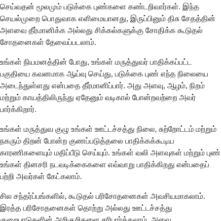
செய்வதன் மூலமும் படுக்கை புண்களை கண்டறிவார்கள். இந்த
செயல்முறை பொதுவாக எளிமையானது, இருப்பினும் திசு சேதத்தின்
அளவை தீர்மானிக்க அல்லது சிக்கல்களுக்கு சோதிக்க கூடுதல்
சோதனைகள் தேவைப்படலாம்.
உங்கள் நியமனத்தின் போது, உங்கள் மருத்துவர் பாதிக்கப்பட்ட
பகுதியை கவனமாக ஆய்வு செய்து, படுக்கை புண் எந்த நிலையை
அடைந்துள்ளது என்பதை தீர்மானிப்பார். அது அளவு, ஆழம், நிறம்
மற்றும் காயத்திலிருந்து ஏதேனும் வடிகால் போன்றவற்றை அவர்
பார்க்கிறார்.
உங்கள் மருத்துவ குழு உங்கள் ஊட்டச்சத்து நிலை, சுற்றோட்டம் மற்றும்
நகரும் திறன் போன்ற குணப்படுத்தலை பாதிக்கக்கூடிய
காரணிகளையும் மதிப்பீடு செய்யும். உங்கள் வலி அளவுகள் மற்றும் புண்
உங்கள் தினசரி நடவடிக்கைகளை எவ்வாறு பாதிக்கிறது என்பதைப்
பற்றி அவர்கள் கேட்கலாம்.
சில சந்தர்ப்பங்களில், கூடுதல் பரிசோதனைகள் அவசியமாகலாம்.
இரத்த பரிசோதனைகள் தொற்று அல்லது ஊட்டச்சத்து
குறைபாடுகளின் அறிகுறிகளை சரிபார்க்கலாம், அவை