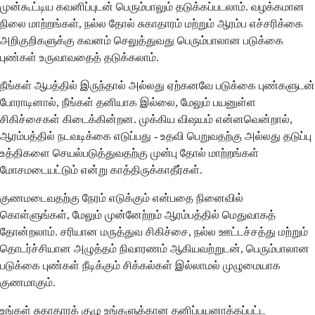
முன்கூட்டிய கவனிப்புடன் பெரும்பாலும் தடுக்கப்படலாம். வழக்கமான
நிலை மாற்றங்கள், நல்ல தோல் சுகாதாரம் மற்றும் ஆரம்ப எச்சரிக்கை
அறிகுறிகளுக்கு கவனம் செலுத்துவது பெரும்பாலான படுக்கை
புண்கள் உருவாவதைத் தடுக்கலாம்.
நீங்கள் ஆபத்தில் இருந்தால் அல்லது ஏற்கனவே படுக்கை புண்களுடன்
போராடினால், நீங்கள் தனியாக இல்லை, மேலும் பயனுள்ள
சிகிச்சைகள் கிடைக்கின்றன. முக்கிய விஷயம் என்னவென்றால்,
ஆரம்பத்தில் நடவடிக்கை எடுப்பது - உதவி பெறுவதற்கு அல்லது தடுப்பு
உத்திகளை செயல்படுத்துவதற்கு முன்பு தோல் மாற்றங்கள்
மோசமடையட்டும் என்று காத்திருக்காதீர்கள்.
குணமடைவதற்கு நேரம் எடுக்கும் என்பதை நினைவில்
கொள்ளுங்கள், மேலும் முன்னேற்றம் ஆரம்பத்தில் மெதுவாகத்
தோன்றலாம். சரியான மருத்துவ சிகிச்சை, நல்ல ஊட்டச்சத்து மற்றும்
தொடர்ச்சியான அழுத்தம் நிவாரணம் ஆகியவற்றுடன், பெரும்பாலான
படுக்கை புண்கள் நீடிக்கும் சிக்கல்கள் இல்லாமல் முழுமையாக
குணமாகும்.
உங்கள் சுகாதாரக் குழு உங்களுக்கான தனிப்பயனாக்கப்பட்ட