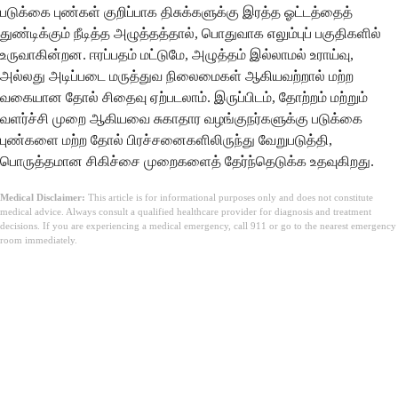
படுக்கை புண்கள் குறிப்பாக திசுக்களுக்கு இரத்த ஓட்டத்தைத்
துண்டிக்கும் நீடித்த அழுத்தத்தால், பொதுவாக எலும்புப் பகுதிகளில்
உருவாகின்றன. ஈரப்பதம் மட்டுமே, அழுத்தம் இல்லாமல் உராய்வு,
அல்லது அடிப்படை மருத்துவ நிலைமைகள் ஆகியவற்றால் மற்ற
வகையான தோல் சிதைவு ஏற்படலாம். இருப்பிடம், தோற்றம் மற்றும்
வளர்ச்சி முறை ஆகியவை சுகாதார வழங்குநர்களுக்கு படுக்கை
புண்களை மற்ற தோல் பிரச்சனைகளிலிருந்து வேறுபடுத்தி,
பொருத்தமான சிகிச்சை முறைகளைத் தேர்ந்தெடுக்க உதவுகிறது.
Medical Disclaimer:
This article is for informational purposes only and does not constitute
medical advice. Always consult a qualified healthcare provider for diagnosis and treatment
decisions. If you are experiencing a medical emergency, call 911 or go to the nearest emergency
room immediately.