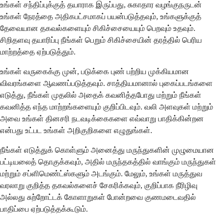
உங்கள் சந்திப்புக்குத் தயாராக இருப்பது, சுகாதார வழங்குநருடன்
உங்கள் நேரத்தை அதிகபட்சமாகப் பயன்படுத்தவும், உங்களுக்குத்
தேவையான தகவல்களையும் சிகிச்சையையும் பெறவும் உதவும்.
சிறிதளவு தயாரிப்பு நீங்கள் பெறும் சிகிச்சையின் தரத்தில் பெரிய
மாற்றத்தை ஏற்படுத்தும்.
உங்கள் வருகைக்கு முன், படுக்கை புண் பற்றிய முக்கியமான
விவரங்களை ஆவணப்படுத்தவும். சாத்தியமானால் புகைப்படங்களை
எடுத்து, நீங்கள் முதலில் அதைக் கவனித்தபோது மற்றும் நீங்கள்
கவனித்த எந்த மாற்றங்களையும் குறிப்பிடவும். வலி அளவுகள் மற்றும்
அவை உங்கள் தினசரி நடவடிக்கைகளை எவ்வாறு பாதிக்கின்றன
என்பது உட்பட உங்கள் அறிகுறிகளை எழுதுங்கள்.
நீங்கள் எடுத்துக் கொள்ளும் அனைத்து மருந்துகளின் முழுமையான
பட்டியலைத் தொகுக்கவும், அதில் மருந்தகத்தில் வாங்கும் மருந்துகள்
மற்றும் சப்ளிமெண்ட்ஸ்களும் அடங்கும். மேலும், உங்கள் மருத்துவ
வரலாறு குறித்த தகவல்களைச் சேகரிக்கவும், குறிப்பாக நீரிழிவு
அல்லது சுற்றோட்டக் கோளாறுகள் போன்றவை குணமடைவதில்
பாதிப்பை ஏற்படுத்தக்கூடும்.