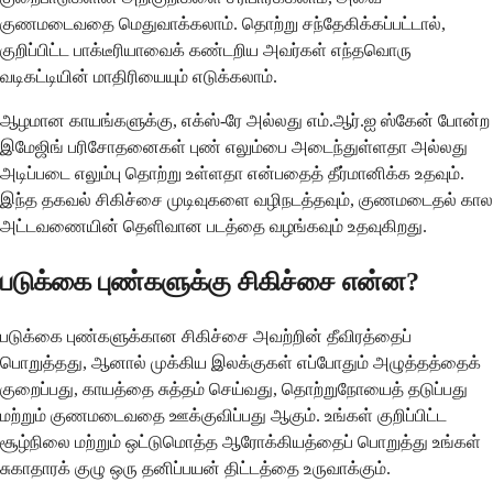
குணமடைவதை மெதுவாக்கலாம். தொற்று சந்தேகிக்கப்பட்டால்,
குறிப்பிட்ட பாக்டீரியாவைக் கண்டறிய அவர்கள் எந்தவொரு
வடிகட்டியின் மாதிரியையும் எடுக்கலாம்.
ஆழமான காயங்களுக்கு, எக்ஸ்-ரே அல்லது எம்.ஆர்.ஐ ஸ்கேன் போன்ற
இமேஜிங் பரிசோதனைகள் புண் எலும்பை அடைந்துள்ளதா அல்லது
அடிப்படை எலும்பு தொற்று உள்ளதா என்பதைத் தீர்மானிக்க உதவும்.
இந்த தகவல் சிகிச்சை முடிவுகளை வழிநடத்தவும், குணமடைதல் கால
அட்டவணையின் தெளிவான படத்தை வழங்கவும் உதவுகிறது.
படுக்கை புண்களுக்கு சிகிச்சை என்ன?
படுக்கை புண்களுக்கான சிகிச்சை அவற்றின் தீவிரத்தைப்
பொறுத்தது, ஆனால் முக்கிய இலக்குகள் எப்போதும் அழுத்தத்தைக்
குறைப்பது, காயத்தை சுத்தம் செய்வது, தொற்றுநோயைத் தடுப்பது
மற்றும் குணமடைவதை ஊக்குவிப்பது ஆகும். உங்கள் குறிப்பிட்ட
சூழ்நிலை மற்றும் ஒட்டுமொத்த ஆரோக்கியத்தைப் பொறுத்து உங்கள்
சுகாதாரக் குழு ஒரு தனிப்பயன் திட்டத்தை உருவாக்கும்.