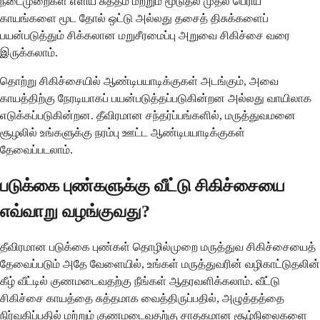
நடைமுறைகள் எளிய சுத்தம் மற்றும் மூடுதல் முதல் பெரிய
காயங்களை மூட தோல் ஒட்டு அல்லது தசைத் திசுக்களைப்
பயன்படுத்தும் சிக்கலான மறுசீரமைப்பு அறுவை சிகிச்சை வரை
இருக்கலாம்.
தொற்று சிகிச்சையில் ஆண்டிபயாடிக்குகள் அடங்கும், அவை
காயத்திற்கு நேரடியாகப் பயன்படுத்தப்படுகின்றன அல்லது வாயிலாக
எடுக்கப்படுகின்றன. தீவிரமான சந்தர்ப்பங்களில், மருத்துவமனை
சூழலில் உங்களுக்கு நரம்பு ஊட்ட ஆண்டிபயாடிக்குகள்
தேவைப்படலாம்.
படுக்கை புண்களுக்கு வீட்டு சிகிச்சையை
எவ்வாறு வழங்குவது?
தீவிரமான படுக்கை புண்கள் தொழில்முறை மருத்துவ சிகிச்சையைத்
தேவைப்படும் அதே வேளையில், உங்கள் மருத்துவரின் வழிகாட்டுதலின்
கீழ் வீட்டில் குணமடைவதற்கு நீங்கள் ஆதரவளிக்கலாம். வீட்டு
சிகிச்சை காயத்தை சுத்தமாக வைத்திருப்பதில், அழுத்தத்தை
நிர்வகிப்பதில் மற்றும் குணமடைவதற்கு சாதகமான சூழ்நிலைகளை