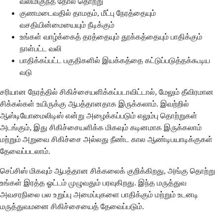
வலிமிகுந்த தோல் தொற்று
குணமடைவதில் தாமதம், மீட்பு நேரத்தையும்
வசதியின்மையையும் நீடிக்கும்
உங்கள் வாழ்க்கைத் தரத்தையும் தூக்கத்தையும் பாதிக்கும்
நாள்பட்ட வலி
பாதிக்கப்பட்ட பகுதிகளில் இயக்கத்தை கட்டுப்படுத்தக்கூடிய
வடு
சரியான நேரத்தில் சிகிச்சையளிக்கப்படாவிட்டால், மேலும் தீவிரமான
சிக்கல்கள் உயிருக்கு ஆபத்தானதாக இருக்கலாம். இவற்றில்
ஆஸ்டியோமைலிடிஸ் என்று அழைக்கப்படும் எலும்பு தொற்றுகள்
அடங்கும், இது சிகிச்சையளிக்க மிகவும் கடினமாக இருக்கலாம்
மற்றும் அறுவை சிகிச்சை அல்லது நீண்ட கால ஆண்டிபயாடிக்குகள்
தேவைப்படலாம்.
செப்சிஸ் மிகவும் ஆபத்தான சிக்கலைக் குறிக்கிறது, அங்கு தொற்று
உங்கள் இரத்த ஓட்டம் முழுவதும் பரவுகிறது. இந்த மருத்துவ
அவசரநிலை பல உறுப்பு அமைப்புகளை பாதிக்கும் மற்றும் உடனடி
மருத்துவமனை சிகிச்சையைத் தேவைப்படும்.