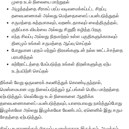
முறை உடல் நிலையை மாற்றுதல்
அழுத்தத்தை சீராகப் பரப்ப வடிவமைக்கப்பட்ட சிறப்பு
தலையணைகள் அல்லது மெத்தைகளைப் பயன்படுத்துதல்
சருமத்தை சுத்தமாகவும், வறண்டதாகவும் வைத்திருத்தல்,
குறிப்பாக வியர்வை அல்லது சிறுநீர் கழித்த பிறகு
எந்த சிவப்பு அல்லது நிறமாற்றம் உள்ள பகுதிகளுக்காகவும்
தினமும் உங்கள் சருமத்தை ஆய்வு செய்தல்
போதுமான புரதம் மற்றும் திரவங்களுடன் நல்ல ஊட்டச்சத்தை
பராமரித்தல்
சுற்றோட்டத்தை மேம்படுத்த உங்கள் திறன்களுக்கு ஏற்ப
உடற்பயிற்சி செய்தல்
நீங்கள் வேறு ஒருவரைக் கவனித்துக் கொண்டிருந்தால்,
மென்மையான மறு நிலைப்படுத்தும் நுட்பங்கள் பெரிய மாற்றத்தை
ஏற்படுத்தும். வெவ்வேறு உடல் நிலைகளை ஆதரிக்க
தலையணைகளைப் பயன்படுத்தவும், யாரையாவது நகர்த்தும்போது
இழுக்கவோ அல்லது இழுக்கவோ வேண்டாம், ஏனெனில் இது சரும
சேதத்தை ஏற்படுத்தும்.
சிறப்பு உபகரணங்கள் மிகவும் பயனுள்ளதாக இருக்கும். அழுத்தம்