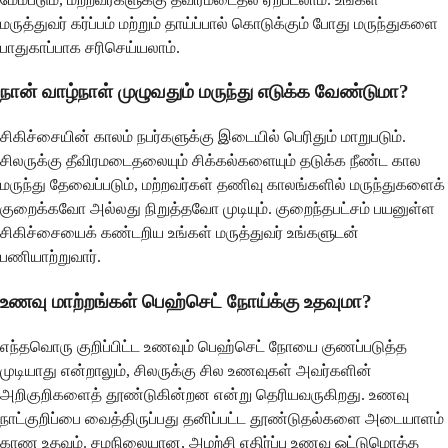
மருத்துவர் கர்ப்பம் மற்றும் தாய்ப்பால் கொடுக்கும் போது மருந்துகளை
பாதுகாப்பாக சரிசெய்யலாம்.
நான் வாழ்நாள் முழுவதும் மருந்து எடுக்க வேண்டுமா?
சிகிச்சையின் காலம் நபர்களுக்கு இடையில் பெரிதும் மாறுபடும்.
சிலருக்கு தீவிரமடைதலையும் சிக்கல்களையும் தடுக்க நீண்ட கால
மருந்து தேவைப்படும், மற்றவர்கள் தணிவு காலங்களில் மருந்துகளைக்
குறைக்கவோ அல்லது நிறுத்தவோ முடியும். குறைந்தபட்சம் பயனுள்ள
சிகிச்சையைக் கண்டறிய உங்கள் மருத்துவர் உங்களுடன்
பணியாற்றுவார்.
உணவு மாற்றங்கள் பெஹ்செட் நோய்க்கு உதவுமா?
எந்தவொரு குறிப்பிட்ட உணவும் பெஹ்செட் நோயை குணப்படுத்த
முடியாது என்றாலும், சிலருக்கு சில உணவுகள் அவர்களின்
அறிகுறிகளைத் தூண்டுகின்றன என்று தெரியவருகிறது. உணவு
நாட்குறிப்பை வைத்திருப்பது தனிப்பட்ட தூண்டுதல்களை அடையாளம்
காண உதவும். சமநிலையான, அழற்சி எதிர்ப்பு உணவு ஒட்டுமொத்த