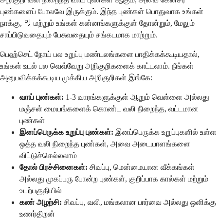
புண்களைப் போலவே இருக்கும். இந்த புண்கள் பொதுவாக உங்கள்
நாக்கு, 잇 மற்றும் உங்கள் கன்னங்களுக்குள் தோன்றும், மேலும்
சாப்பிடுவதையும் பேசுவதையும் சங்கடமாக மாற்றும்.
பெஹ்செட் நோய் பல உறுப்பு மண்டலங்களை பாதிக்கக்கூடியதால்,
உங்கள் உடல் பல வெவ்வேறு அறிகுறிகளைக் காட்டலாம். நீங்கள்
அனுபவிக்கக்கூடிய முக்கிய அறிகுறிகள் இங்கே:
வாய் புண்கள்:
1-3 வாரங்களுக்குள் ஆறும் வெள்ளை அல்லது
மஞ்சள் மையங்களைக் கொண்ட வலி நிறைந்த, வட்டமான
புண்கள்
இனப்பெருக்க உறுப்பு புண்கள்:
இனப்பெருக்க உறுப்புகளில் உள்ள
ஒத்த வலி நிறைந்த புண்கள், அவை அடையாளங்களை
விட்டுச்செல்லலாம்
தோல் பிரச்சினைகள்:
சிவப்பு, மென்மையான வீக்கங்கள்
அல்லது முகப்பரு போன்ற புண்கள், குறிப்பாக கால்கள் மற்றும்
உடற்பகுதியில்
கண் அழற்சி:
சிவப்பு, வலி, மங்கலான பார்வை அல்லது ஒளிக்கு
உணர்திறன்