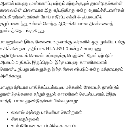
ஆனால் மரபணு முன்கணிப்பு மற்றும் சுற்றுச்சூழல் தூண்டுதல்களின்
கலவையின் விளைவாக இது ஏற்படுகிறது என்று ஆராய்ச்சியாளர்கள்
நம்புகிறார்கள். உங்கள் நோய் எதிர்ப்பு சக்தி அடிப்படையில்
குழப்பமடைந்து, உங்கள் சொந்த ஆரோக்கியமான திசுக்களைத்
தாக்கத் தொடங்குகிறது.
மரபணுக்கள் இந்த நிலையை உருவாக்குபவர்களில் ஒரு முக்கிய பங்கு
வகிக்கின்றன. குறிப்பாக HLA-B51 போன்ற சில மரபணு
குறியீடுகளைக் கொண்டவர்களுக்கு பெஹ்செட் நோய் ஏற்படும்
அபாயம் அதிகம். இருப்பினும், இந்த மரபணு காரணிகளைக்
கொண்டிருப்பது உங்களுக்கு இந்த நிலை ஏற்படும் என்று உத்தரவாதம்
அளிக்காது.
மரபணு ரீதியாக பாதிக்கப்படக்கூடிய மக்களில் நோயைத் தூண்டும்
தூண்டுதல்களாக சுற்றுச்சூழல் காரணிகள் செயல்படலாம். இந்த
சாத்தியமான தூண்டுதல்கள் பின்வருமாறு:
வைரஸ் அல்லது பாக்டீரியா தொற்றுகள்
சில மருந்துகள்
உடல் ரீதியான காயம் அல்லது காயம்