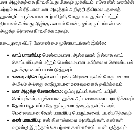
மன அழுத்தத்தை நிர்வகிப்பது மிகவும் முக்கியம், ஏனெனில் உணர்ச்சி
மற்றும் உடல் ரீதியான மன அழுத்தம் அறிகுறி தீவிரமடைதலைத்
தூண்டும். வழக்கமான உடற்பயிற்சி, போதுமான தூக்கம் மற்றும்
தியானம் அல்லது ஆழ்ந்த சுவாசம் போன்ற ஓய்வு நுட்பங்கள் மன
அழுத்த அளவை நிர்வகிக்க உதவும்.
நடைமுறை வீட்டு மேலாண்மை மூலோபாயங்கள் இங்கே:
வாய் பராமரிப்பு:
மென்மையான, ஆல்கஹால் இல்லாத வாய்
கொப்பளிப்புகள் மற்றும் மென்மையான மயிர்களை கொண்ட பல்
துலக்குகளைப் பயன்படுத்தவும்
உணவு சரிசெய்தல்:
வாய் புண் தீவிரமடைதலின் போது மசாலா,
அமிலம் அல்லது கரடுமுரடான உணவுகளைத் தவிர்க்கவும்
மன அழுத்த மேலாண்மை:
ஓய்வு நுட்பங்களைப் பயிற்சி
செய்யுங்கள், வழக்கமான தூக்க அட்டவணையை பராமரிக்கவும்
தோல் பாதுகாப்பு:
தோலுக்கு காயத்தைத் தவிர்க்கவும்,
மென்மையான தோல் பராமரிப்பு பொருட்களைப் பயன்படுத்தவும்
கண் பராமரிப்பு:
சன் கிளாஸ்களை அணியுங்கள், கண்கள்
வறண்டு இருந்தால் செயற்கை கண்ணீரைப் பயன்படுத்தவும்