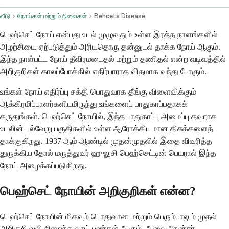
வீடு
நோய்கள் மற்றும் நிலைகள்
Behcets Disease
பெஹ்செட் நோய் என்பது உடல் முழுவதும் உள்ள இரத்த நாளங்களில்
அழற்சியை ஏற்படுத்தும் அரியதொரு தன்னுடல் தாக்க நோய் ஆகும்.
இந்த நாள்பட்ட நோய் தீவிரமடைதல் மற்றும் தணிதல் என்ற வடிவத்தில்
அறிகுறிகள் காலப்போக்கில் எதிர்பாராத விதமாக வந்து போகும்.
உங்கள் நோய் எதிர்ப்பு சக்தி பொதுவாக தீங்கு விளைவிக்கும்
ஆக்கிரமிப்பாளர்களிடமிருந்து உங்களைப் பாதுகாப்பதாகக்
கருதுங்கள். பெஹ்செட் நோயில், இந்த பாதுகாப்பு அமைப்பு தவறாக
உடலின் பல்வேறு பகுதிகளில் உள்ள ஆரோக்கியமான திசுக்களைத்
தாக்குகிறது. 1937 ஆம் ஆண்டில் முதன்முதலில் இதை விவரித்த
துருக்கிய தோல் மருத்துவர் ஹுலுசி பெஹ்செட்டின் பெயரால் இந்த
நோய் அழைக்கப்படுகிறது.
பெஹ்செட் நோயின் அறிகுறிகள் என்ன?
பெஹ்செட் நோயின் மிகவும் பொதுவான மற்றும் பெரும்பாலும் முதல்
அறிகுறி வலி நிறைந்த வாய் புண்கள் ஆகும், அவை கேன்சர்