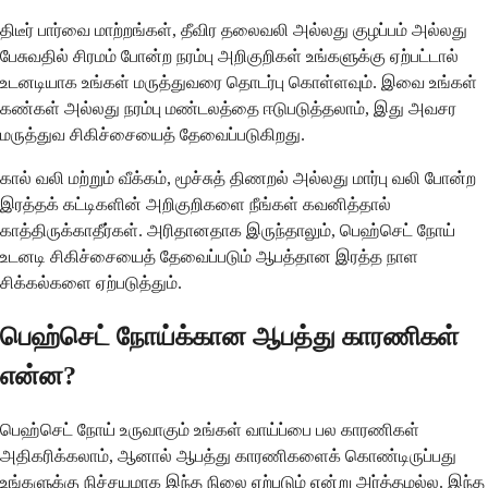
திடீர் பார்வை மாற்றங்கள், தீவிர தலைவலி அல்லது குழப்பம் அல்லது
பேசுவதில் சிரமம் போன்ற நரம்பு அறிகுறிகள் உங்களுக்கு ஏற்பட்டால்
உடனடியாக உங்கள் மருத்துவரை தொடர்பு கொள்ளவும். இவை உங்கள்
கண்கள் அல்லது நரம்பு மண்டலத்தை ஈடுபடுத்தலாம், இது அவசர
மருத்துவ சிகிச்சையைத் தேவைப்படுகிறது.
கால் வலி மற்றும் வீக்கம், மூச்சுத் திணறல் அல்லது மார்பு வலி போன்ற
இரத்தக் கட்டிகளின் அறிகுறிகளை நீங்கள் கவனித்தால்
காத்திருக்காதீர்கள். அரிதானதாக இருந்தாலும், பெஹ்செட் நோய்
உடனடி சிகிச்சையைத் தேவைப்படும் ஆபத்தான இரத்த நாள
சிக்கல்களை ஏற்படுத்தும்.
பெஹ்செட் நோய்க்கான ஆபத்து காரணிகள்
என்ன?
பெஹ்செட் நோய் உருவாகும் உங்கள் வாய்ப்பை பல காரணிகள்
அதிகரிக்கலாம், ஆனால் ஆபத்து காரணிகளைக் கொண்டிருப்பது
உங்களுக்கு நிச்சயமாக இந்த நிலை ஏற்படும் என்று அர்த்தமல்ல. இந்த