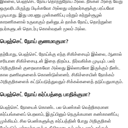
இல்லை, பெஹ்செட் நோய் தொற்றுநோய் அல்ல. நீங்கள் அதை வேறு
ஒருவரிடமிருந்து பிடிக்கவோ அல்லது மற்றவர்களுக்கு பரப்பவோ
முடியாது. இது மரபணு முன்கணிப்பு மற்றும் சுற்றுச்சூழல்
காரணிகளால் உருவாகும் தன்னுடல் தாக்க நோய், தொற்றுள்ள
நபர்களுடன் தொடர்பு கொள்வதன் மூலம் அல்ல.
பெஹ்செட் நோய் குணமாகுமா?
தற்போது, பெஹ்செட் நோய்க்கு எந்த சிகிச்சையும் இல்லை, ஆனால்
சரியான சிகிச்சையுடன் இதை திறம்பட நிர்வகிக்க முடியும். பலர்
அறிகுறிகள் குறைவாகவோ அல்லது இல்லாமலோ இருக்கும் நீண்ட
கால தணிவுகளைக் கொண்டுள்ளனர். சிகிச்சையின் நோக்கம்
அறிகுறிகளைக் கட்டுப்படுத்துவதும் சிக்கல்களைத் தடுப்பதுமாகும்.
பெஹ்செட் நோய் கர்ப்பத்தை பாதிக்குமா?
பெஹ்செட் நோயைக் கொண்ட பல பெண்கள் வெற்றிகரமான
கர்ப்பங்களைப் பெறலாம், இருப்பினும் நெருக்கமான கண்காணிப்பு
முக்கியம். சில பெண்களுக்கு கர்ப்பத்தின் போது அறிகுறிகள்
மேம்படும், மற்றவர்களுக்கு தீவிரமடைதல் ஏற்படலாம். உங்கள்