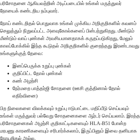
பரிசோதனை ஆகியவற்றின் அடிப்படையில் உங்கள் மருத்துவர்
நோயைக் கண்டறிய நம்புவார்.
நோய் கண்டறிதல் பொதுவாக உங்கள் முக்கிய அறிகுறிகளில் கவனம்
செலுத்தும் நிறுவப்பட்ட அளவுகோல்களைப் பின்பற்றுகிறது. மீண்டும்
மீண்டும் வாய் புண்கள் அவசியமானதாகக் கருதப்படுகிறது, மேலும்
காலப்போக்கில் இந்த கூடுதல் அறிகுறிகளில் குறைந்தது இரண்டாவது
உங்களுக்குத் தேவை:
இனப்பெருக்க உறுப்பு புண்கள்
குறிப்பிட்ட தோல் புண்கள்
கண் அழற்சி
நேர்மறை பாத்தர்ஜி சோதனை (ஊசி குத்தினால் தோல்
எதிர்வினை)
பிற நிலைகளை விலக்கவும் உறுப்பு ஈடுபாட்டை மதிப்பீடு செய்யவும்
உங்கள் மருத்துவர் பல்வேறு சோதனைகளை ஆர்டர் செய்யலாம். இரத்த
பரிசோதனைகள் அழற்சி குறிகாட்டிகளையும் HLA-B51 போன்ற
மரபணு காரணிகளையும் சரிபார்க்கலாம், இருப்பினும் இவை தனியாக
நோயறிதல் அல்ல.