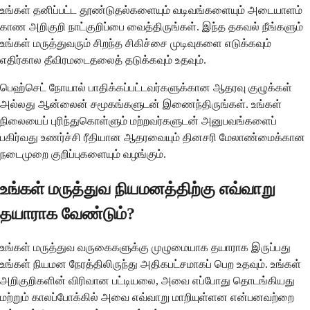
உங்கள் தனிப்பட்ட தூண்டுதல்களையும் வடிவங்களையும் அடையாளம்
காண அறிகுறி நாட்குறிப்பை வைத்திருங்கள். இந்த தகவல் நீங்களும்
உங்கள் மருத்துவரும் சிறந்த சிகிச்சை முடிவுகளை எடுக்கவும்
எதிர்கால தீவிரமடைதலைத் தடுக்கவும் உதவும்.
பெஹ்செட் நோயால் பாதிக்கப்பட்டவர்களுக்கான ஆதரவு குழுக்கள்
அல்லது ஆன்லைன் சமூகங்களுடன் இணைந்திருங்கள். உங்கள்
நிலையைப் புரிந்துகொள்ளும் மற்றவர்களுடன் அனுபவங்களைப்
பகிர்வது உணர்ச்சி ரீதியான ஆதரவையும் தினசரி மேலாண்மைக்கான
நடைமுறை குறிப்புகளையும் வழங்கும்.
உங்கள் மருத்துவ நியமனத்திற்கு எவ்வாறு
தயாராக வேண்டும்?
உங்கள் மருத்துவ வருகைகளுக்கு முழுமையாக தயாராக இருப்பது
உங்கள் நியமன நேரத்திலிருந்து அதிகபட்சமாகப் பெற உதவும். உங்கள்
அறிகுறிகளின் விரிவான பட்டியலை, அவை எப்போது தொடங்கியது
மற்றும் காலப்போக்கில் அவை எவ்வாறு மாறியுள்ளன என்பனவற்றை