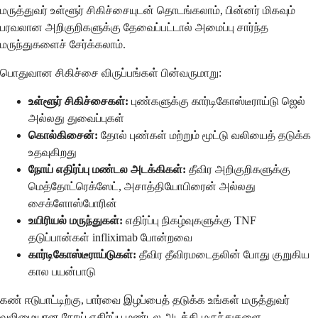
மருத்துவர் உள்ளூர் சிகிச்சையுடன் தொடங்கலாம், பின்னர் மிகவும்
பரவலான அறிகுறிகளுக்கு தேவைப்பட்டால் அமைப்பு சார்ந்த
மருந்துகளைச் சேர்க்கலாம்.
பொதுவான சிகிச்சை விருப்பங்கள் பின்வருமாறு:
உள்ளூர் சிகிச்சைகள்:
புண்களுக்கு கார்டிகோஸ்டீராய்டு ஜெல்
அல்லது துவைப்புகள்
கொல்கிசைன்:
தோல் புண்கள் மற்றும் மூட்டு வலியைத் தடுக்க
உதவுகிறது
நோய் எதிர்ப்பு மண்டல அடக்கிகள்:
தீவிர அறிகுறிகளுக்கு
மெத்தோட்ரெக்ஸேட், அசாத்தியோபிரைன் அல்லது
சைக்ளோஸ்போரின்
உயிரியல் மருந்துகள்:
எதிர்ப்பு நிகழ்வுகளுக்கு TNF
தடுப்பான்கள் infliximab போன்றவை
கார்டிகோஸ்டீராய்டுகள்:
தீவிர தீவிரமடைதலின் போது குறுகிய
கால பயன்பாடு
கண் ஈடுபாட்டிற்கு, பார்வை இழப்பைத் தடுக்க உங்கள் மருத்துவர்
வலிமையான நோய் எதிர்ப்பு மண்டல அடக்கி மருந்துகளை