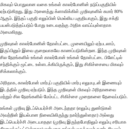
மிகவும் பொதுவான வகை உங்கள் காலர்போனின் நடுப்பகுதியில்
ஏற்படுகிறது, இது அனைத்து க்ளாவிக்கிள் முறிவுகளில் சுமார் 80%
ஆகும். இந்தப் பகுதி எலும்பின் மெல்லிய பகுதியாகும், இது சக்தி
பயன்படுத்தப்படும் போது உடைவதற்கு அதிக வாய்ப்புள்ளதாக
அமைகிறது.
முறிவுகள் காலர்போனின் தோள்பட்டை முனையிலும் ஏற்படலாம்,
இருப்பினும் இவை குறைவாகவே காணப்படுகின்றன. இந்த முறிவுகள்
சில நேரங்களில் உங்கள் காலர்போன் உங்கள் தோள்பட்டை பிளேட்டில்
சந்திக்கும் மூட்டை உள்ளடக்கியிருக்கும், இது சிகிச்சையை மிகவும்
சிக்கலாக்கும்.
அரிதாக, காலர்போன் மார்புப் பகுதியில் மார்பு எலுமபுடன் இணையும்
இடத்தில் முறிவு ஏற்படும். இந்த முறிவுகள் மிகவும் அரிதானவை
மற்றும் சில நேரங்களில் மேம்பட்ட சிகிச்சை முறைகளை தேவைப்படும்.
உங்கள் முறிவு இடப்பெயர்ச்சி அடைந்ததா (எலும்பு துண்டுகள்
அவற்றின் இயல்பான நிலையிலிருந்து நகர்ந்துள்ளதா) அல்லது
இடப்பெயர்ச்சி அடையாததா (முறிவு இருந்தபோதிலும் எலும்பு சரியாக
சீரமைக்கப்பட்டுள்ளதா) என்பதை உங்கள் மருத்துவர் கண்டறியவும்