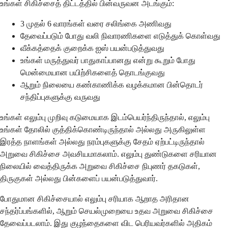
உங்கள் சிகிச்சைத் திட்டத்தில் பின்வருவன அடங்கும்:
3 முதல் 6 வாரங்கள் வரை சலிங்கை அணிவது
தேவைப்படும் போது வலி நிவாரணிகளை எடுத்துக் கொள்வது
வீக்கத்தைக் குறைக்க ஐஸ் பயன்படுத்துவது
உங்கள் மருத்துவர் பாதுகாப்பானது என்று கூறும் போது
மென்மையான பயிற்சிகளைத் தொடங்குவது
ஆறும் நிலையை கண்காணிக்க வழக்கமான பின்தொடர்
சந்திப்புகளுக்கு வருவது
உங்கள் எலும்பு முறிவு கடுமையாக இடம்பெயர்ந்திருந்தால், எலும்பு
உங்கள் தோலில் குத்திக்கொண்டிருந்தால் அல்லது அருகிலுள்ள
இரத்த நாளங்கள் அல்லது நரம்புகளுக்கு சேதம் ஏற்பட்டிருந்தால்
அறுவை சிகிச்சை அவசியமாகலாம். எலும்பு துண்டுகளை சரியான
நிலையில் வைத்திருக்க அறுவை சிகிச்சை நிபுணர் தகடுகள்,
திருகுகள் அல்லது பின்களைப் பயன்படுத்துவார்.
போதுமான சிகிச்சையால் எலும்பு சரியாக ஆறாத அரிதான
சந்தர்ப்பங்களில், ஆறும் செயல்முறையை உதவ அறுவை சிகிச்சை
தேவைப்படலாம். இது குழந்தைகளை விட பெரியவர்களில் அதிகம்