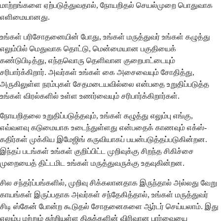
மாற்றங்களை ஏற்படுத்துவதால், நோயறிதல் செயல்முறை பொதுவாக
எளிமையானது.
உங்கள் பரிசோதனையின் போது, ​​உங்கள் மருத்துவர் உங்கள் கழுத்து
எலும்பில் மெதுவாக தொட்டு, மென்மையான பகுதியைக்
கண்டுபிடித்து, எந்தவொரு தெளிவான குறைபாட்டையும்
சரிபார்க்கிறார். அவர்கள் உங்கள் கை அசைவையும் சோதித்து,
அருகிலுள்ள நரம்புகள் சேதமடையவில்லை என்பதை உறுதிப்படுத்த
உங்கள் விரல்களில் உள்ள உணர்வையும் சரிபார்க்கிறார்கள்.
நோயறிதலை உறுதிப்படுத்தவும், உங்கள் கழுத்து எலும்பு எங்கு,
எவ்வளவு கடுமையாக உடைந்துள்ளது என்பதைக் காணவும் எக்ஸ்-
கதிர்கள் முக்கிய இமேஜிங் கருவியாகப் பயன்படுத்தப்படுகின்றன.
இந்தப் படங்கள் உங்கள் குறிப்பிட்ட முறிவுக்கு சிறந்த சிகிச்சை
முறையைத் திட்டமிட உங்கள் மருத்துவருக்கு உதவுகின்றன.
சில சந்தர்ப்பங்களில், முறிவு சிக்கலானதாக இருந்தால் அல்லது வேறு
காயங்கள் இருப்பதாக அவர்கள் சந்தேகித்தால், உங்கள் மருத்துவர்
சிடி ஸ்கேன் போன்ற கூடுதல் சோதனைகளை ஆர்டர் செய்யலாம். இது
எலும்பு மற்றும் சுற்றியுள்ள திசுக்களின் விரிவான பார்வையை