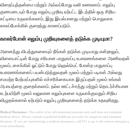
விறைப்புத்தன்மை மற்றும் அவ்வப்போது வலி உணரலாம். எலும்பு
குணமடையும் போது எலும்பு முறிவு ஏற்பட்ட இடத்தில் ஒரு சிறிய
கட்டியை உருவாக்கலாம், இது இயல்பானது மற்றும் பொதுவாக
காலப்போக்கில் குறைந்து காணப்படும்.
காலர்போன் எலும்பு முறிவுகளைத் தடுக்க முடியுமா?
அனைத்து விபத்துகளையும் நீங்கள் தடுக்க முடியாது என்றாலும்,
விளையாட்டின் போது சரியான பாதுகாப்பு உபகரணங்களை அணிவதன்
மூலம், சைக்கிள் ஓட்டும் போது ஹெல்மெட் போன்ற பாதுகாப்பு
உபகரணங்களைப் பயன்படுத்துவதன் மூலம் மற்றும் படிகள் அல்லது
சமமற்ற மேற்பரப்புகளில் எச்சரிக்கையாக இருப்பதன் மூலம் உங்கள்
அபாயத்தை குறைக்கலாம். நல்ல ஊட்டச்சத்து மற்றும் தொடர்ச்சியான
உடற்பயிற்சி மூலம் வலுவான எலும்புகளை உருவாக்குவதும் சிறிய
விழுதல்களால் ஏற்படும் எலும்பு முறிவுகளைத் தடுக்க உதவுகிறது.
Medical Disclaimer:
This article is for informational purposes only and does not constitute
medical advice. Always consult a qualified healthcare provider for diagnosis and treatment
decisions. If you are experiencing a medical emergency, call 911 or go to the nearest emergency
room immediately.