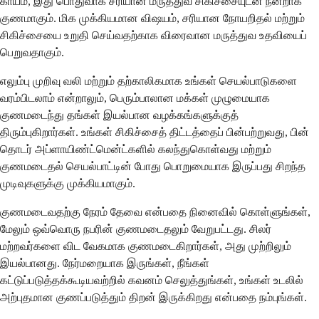
காயம், இது பொதுவாக சரியான மருத்துவ சிகிச்சையுடன் நன்றாக
குணமாகும். மிக முக்கியமான விஷயம், சரியான நோயறிதல் மற்றும்
சிகிச்சையை உறுதி செய்வதற்காக விரைவான மருத்துவ உதவியைப்
பெறுவதாகும்.
எலும்பு முறிவு வலி மற்றும் தற்காலிகமாக உங்கள் செயல்பாடுகளை
வரம்பிடலாம் என்றாலும், பெரும்பாலான மக்கள் முழுமையாக
குணமடைந்து தங்கள் இயல்பான வழக்கங்களுக்குத்
திரும்புகிறார்கள். உங்கள் சிகிச்சைத் திட்டத்தைப் பின்பற்றுவது, பின்
தொடர் அப்ளாயிண்ட்மென்ட்களில் கலந்துகொள்வது மற்றும்
குணமடைதல் செயல்பாட்டின் போது பொறுமையாக இருப்பது சிறந்த
முடிவுகளுக்கு முக்கியமாகும்.
குணமடைவதற்கு நேரம் தேவை என்பதை நினைவில் கொள்ளுங்கள்,
மேலும் ஒவ்வொரு நபரின் குணமடைதலும் வேறுபட்டது. சிலர்
மற்றவர்களை விட வேகமாக குணமடைகிறார்கள், அது முற்றிலும்
இயல்பானது. நேர்மறையாக இருங்கள், நீங்கள்
கட்டுப்படுத்தக்கூடியவற்றில் கவனம் செலுத்துங்கள், உங்கள் உடலில்
அற்புதமான குணப்படுத்தும் திறன் இருக்கிறது என்பதை நம்புங்கள்.