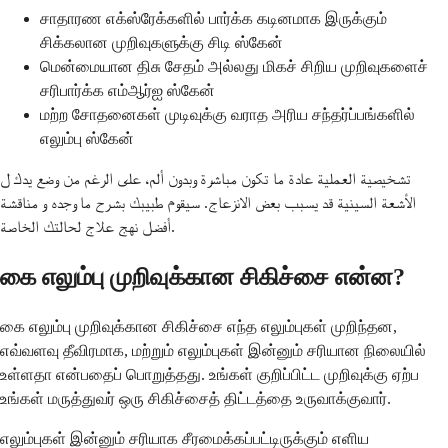
சாதாரண எக்ஸ்ரேக்களில் பார்க்க கடினமாக இருக்கும்
சிக்கலான முறிவுகளுக்கு சிடி ஸ்கேன்
மென்மையான திசு சேதம் அல்லது மிகச் சிறிய முறிவுகளைச்
சரிபார்க்க எம்ஆர்ஐ ஸ்கேன்
மற்ற சோதனைகள் முடிவுக்கு வராத அரிய சந்தர்ப்பங்களில்
எலும்பு ஸ்கேன்
تشخيصية العملية عادة ما تكون مباشرة وبدون ألم، على الرغم من وضع يدك ل
الأشعة السينية قد يسبب بعض الانزعاج. سيقوم طبيبك بشرح ما وجده و مناقشة
أفضل نهج علاج لحالتك الخاصة.
கை எலும்பு முறிவுக்கான சிகிச்சை என்ன?
கை எலும்பு முறிவுக்கான சிகிச்சை எந்த எலும்புகள் முறிந்தன,
எவ்வளவு தீவிரமாக, மற்றும் எலும்புகள் இன்னும் சரியான நிலையில்
உள்ளதா என்பதைப் பொறுத்தது. உங்கள் குறிப்பிட்ட முறிவுக்கு ஏற்ப
உங்கள் மருத்துவர் ஒரு சிகிச்சைத் திட்டத்தை உருவாக்குவார்.
எலும்புகள் இன்னும் சரியாக சீரமைக்கப்பட்டிருக்கும் எளிய