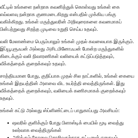
வீட்டில் உங்களை நன்றாக கவனித்துக் கொள்வது உங்கள் கை
எவ்வளவு நன்றாக குணமடைகிறது என்பதில் முக்கிய பங்கு
வகிக்கிறது. உங்கள் மருத்துவரின் அறிவுரைகளை கவனமாகப்
பின்பற்றுவது சிறந்த முடிவை உறுதி செய்ய உதவும்.
வலி மேலாண்மை பெரும்பாலும் உங்கள் முதல் கவலையாக இருக்கும்.
இப்யூபுரூஃபன் அல்லது அசிடமினோஃபன் போன்ற மருந்துகளில்
கிடைக்கும் வலி நிவாரணிகள் வலியைக் கட்டுப்படுத்தவும்,
வீக்கத்தைக் குறைக்கவும் உதவும்.
சாத்தியமான போது, குறிப்பாக முதல் சில நாட்களில், உங்கள் கையை
உங்கள் இதயத்தின் அளவை விட உயர்த்தி வைத்திருங்கள். இது
வீக்கத்தைக் குறைக்கவும், வலியைக் கணிசமாகக் குறைக்கவும்
உதவும்.
உங்கள் கட்டு அல்லது ஸ்ப்ளிண்ட்டைப் பாதுகாப்பது அவசியம்:
ஷவரில் குளிக்கும் போது பிளாஸ்டிக் பையில் மூடி வைத்து
உலர்வாக வைத்திருங்கள்
அரிக்கும் தோலை சொறிவதற்காக கட்டினுள் எதையும்