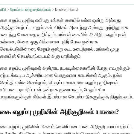
வீடு
நோய்கள் மற்றும் நிலைகள்
Broken Hand
கை எலும்பு முறிவு என்பது உங்கள் கையில் உள்ள ஒன்று அல்லது
அதற்கு மேற்பட்ட எலும்புகள் விரிசல் அடைந்து அல்லது முற்றிலுமாக
உடைந்து போனதை குறிக்கும். உங்கள் கையில் 27 சிறிய எலும்புகள்
உள்ளன, அவை ஒரு சிக்கலான புதிர் போல ஒன்றாக
செயல்படுகின்றன, மேலும் ஒன்று கூட உடைந்தால், உங்கள் முழு
கையின் செயல்பாட்டையும் அது பாதிக்கும்.
கை எலும்பு முறிவுகள் அன்றாட நடவடிக்கைகளின் போது எவருக்கும்
ஏற்படக்கூடிய ஆச்சரியமான பொதுவான காயங்கள் ஆகும். நல்ல
செய்தி என்னவென்றால், பெரும்பாலான கை எலும்பு முறிவுகள்
சரியான பராமரிப்புடன் நன்றாக குணமாகும், மேலும் சில
மாதங்களுக்குள் நீங்கள் இயல்பான செயல்பாடுகளுக்குத் திரும்பலாம்.
கை எலும்பு முறிவின் அறிகுறிகள் யாவை?
கை எலும்பு முறிவின் மிகவும் வெளிப்படையான அறிகுறி காயம் ஏற்பட்ட
உடனேயே திடீரென, கூர்மையான வலி ஏற்படுவதாகும். ஒரு சாதாரண