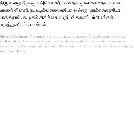
திரும்புவது நீடிக்கும் அசௌகரியத்தைக் குறைக்க உதவும். வலி
உங்கள் தினசரி நடவடிக்கைகளையோ அல்லது தூக்கத்தையோ
பாதித்தால், கூடுதல் சிகிச்சை விருப்பங்களைப் பற்றி உங்கள்
மருத்துவரிடம் பேசுங்கள்.
Medical Disclaimer:
This article is for informational purposes only and does not constitute
medical advice. Always consult a qualified healthcare provider for diagnosis and treatment
decisions. If you are experiencing a medical emergency, call 911 or go to the nearest emergency
room immediately.