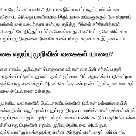
சில நேரங்களில் வலி அதிகமாக இல்லாவிட்டாலும், உங்கள் கை
விறைப்பு அல்லது பலவீனமாக இருப்பதாக உங்களுக்குத் தோன்றலாம்.
உங்கள் கை உடைந்ததா என்பது குறித்து நீங்கள் சந்தேகித்தால்,
அதைச் சோதித்துப் பார்க்க வேண்டியது அவசியம், ஏனெனில் சில
எலும்பு முறிவுகளை நீங்களே கண்டறிவது கடினமாக இருக்கலாம்.
கை எலும்பு முறிவின் வகைகள் யாவை?
கை எலும்பு முறிவுகள் பொதுவாக உங்கள் கையின் எந்தப் பகுதி
பாதிக்கப்பட்டுள்ளது என்பதன் அடிப்படையில் தொகுக்கப்படுகின்றன.
ஒவ்வொரு வகைக்கும் அதன் சொந்த பண்புகள் மற்றும் குணமடைதல்
கால அட்டவணை உள்ளது.
முக்கிய வகைகளில் மெட்டாகார்பல்களின் (உங்கள் உள்ளங்கையில்
உள்ள நீண்ட எலும்புகள்) எலும்பு முறிவு, ஃபாலாங்க்களின் (உங்கள் விரல்
எலும்புகள்) எலும்பு முறிவு மற்றும் உங்கள் மணிக்கட்டுப் பகுதியில் உள்ள
சிறிய எலும்புகளின் எலும்பு முறிவு ஆகியவை அடங்கும்.
ஒவ்வொன்றும் உங்களுக்கு என்ன அர்த்தம் என்பதைப் பார்ப்போம்.