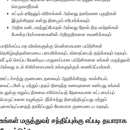
செருகாதீர்கள்
கட்டில் ஏதேனும் விரிசல்கள் அல்லது தளர்வான பகுதிகள்
இருக்கிறதா என்று தினமும் சரிபார்க்கவும்
அதிக வலி, மரத்துப்போதல் அல்லது தோல் நிற மாற்றங்கள்
போன்ற பிரச்சனைகளின் அறிகுறிகளை கவனிக்கவும்
பாதிக்கப்படாத விரல்களுக்கு மென்மையான பயிற்சிகள்
நெகிழ்வுத்தன்மையை பராமரிக்கவும், விறைப்பைத் தடுக்கவும் உதவும்.
வீட்டில் செய்ய வேண்டிய பாதுகாப்பான பயிற்சிகளை உங்கள் மருத்துவர்
அல்லது உடல் சிகிச்சையாளர் உங்களுக்குக் காண்பிப்பார்கள்.
ஊட்டச்சத்து குணமடைதலையும் ஆதரிக்கிறது. கால்சியம்,
வைட்டமின் டி மற்றும் புரதம் நிறைந்த உணவுகளை உண்பது உங்கள்
உடலுக்கு எலும்பு திசுவை சரிசெய்யத் தேவையான கட்டமைப்புப்
பொருட்களை வழங்கும். நீர்ச்சத்து நிறைந்திருப்பது மற்றும்
புகைபிடிப்பதைத் தவிர்ப்பதும் வேகமாக குணமடைய உதவும்.
உங்கள் மருத்துவர் சந்திப்புக்கு எப்படி தயாராக