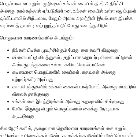
பெரும்பாலான எலும்பு முறிவுகள் உங்கள் கையில் திடீர் அதிர்ச்சி
அல்லது தாக்கத்தால் ஏற்படுகின்றன. உங்கள் கையில் உள்ள எலும்புகள்
ஒப்பீட்டளவில் சிறியவை, மேலும் அவை அவற்றின் இயல்பான இயக்க
வரம்பைத் தாண்டி வற்புறுத்தப்படும்போது உடைந்துவிடும்.
பொதுவான காரணங்களில் அடங்கும்:
நீங்கள் பிடிக்க முயற்சிக்கும் போது கை தவறி விழுவது
விளையாட்டு விபத்துகள், குறிப்பாக தொடர்பு விளையாட்டுகள்
அல்லது பந்துகளை உள்ளடக்கிய செயல்பாடுகள்
கடினமான பொருட்களில் (சுவர்கள், கதவுகள் அல்லது
மற்றவர்கள்) அடிப்பது
கார் விபத்துகளில் உங்கள் கைகள் டாஷ்போர்ட் அல்லது ஸ்டீயரிங்
வீலைத் தாக்குவது
உங்கள் கை இயந்திரங்கள் அல்லது கதவுகளில் சிக்குவது
மேலே இருந்து விழும் பொருட்களால் கைக்கு நேரடியாக
அடிபடுவது
சில நேரங்களில், குறைவான தெளிவான காரணங்கள் கை எலும்பு
முறிவுக்கு வழிவகுக்கும். நீண்ட காலத்திற்கு மீண்டும் மீண்டும் வரும்