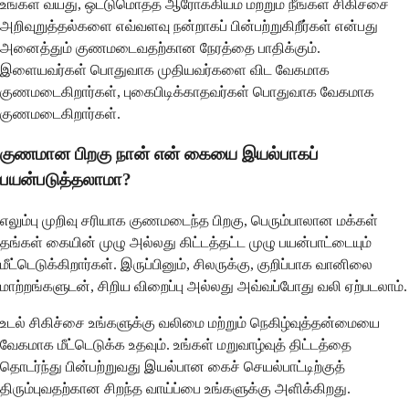
உங்கள் வயது, ஒட்டுமொத்த ஆரோக்கியம் மற்றும் நீங்கள் சிகிச்சை
அறிவுறுத்தல்களை எவ்வளவு நன்றாகப் பின்பற்றுகிறீர்கள் என்பது
அனைத்தும் குணமடைவதற்கான நேரத்தை பாதிக்கும்.
இளையவர்கள் பொதுவாக முதியவர்களை விட வேகமாக
குணமடைகிறார்கள், புகைபிடிக்காதவர்கள் பொதுவாக வேகமாக
குணமடைகிறார்கள்.
குணமான பிறகு நான் என் கையை இயல்பாகப்
பயன்படுத்தலாமா?
எலும்பு முறிவு சரியாக குணமடைந்த பிறகு, பெரும்பாலான மக்கள்
தங்கள் கையின் முழு அல்லது கிட்டத்தட்ட முழு பயன்பாட்டையும்
மீட்டெடுக்கிறார்கள். இருப்பினும், சிலருக்கு, குறிப்பாக வானிலை
மாற்றங்களுடன், சிறிய விறைப்பு அல்லது அவ்வப்போது வலி ஏற்படலாம்.
உடல் சிகிச்சை உங்களுக்கு வலிமை மற்றும் நெகிழ்வுத்தன்மையை
வேகமாக மீட்டெடுக்க உதவும். உங்கள் மறுவாழ்வுத் திட்டத்தை
தொடர்ந்து பின்பற்றுவது இயல்பான கைச் செயல்பாட்டிற்குத்
திரும்புவதற்கான சிறந்த வாய்ப்பை உங்களுக்கு அளிக்கிறது.